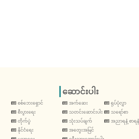
ဆောင်းပါး
စစ်ဘေးရှောင်
အက်ဆေး
ရုပ်ပုံလွှာ
စီးပွားရေး
သတင်းဆောင်းပါး
သရော်စာ
တိုက်ပွဲ
သုံးသပ်ချက်
အညာရနံ့ စာရနံ
နိုင်ငံရေး
အတွေးအမြင်