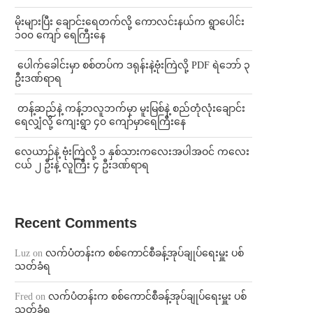
⁨မိုးများပြီး ချောင်းရေတက်လို့ ကောလင်းနယ်က ရွာပေါင်း
၁၀၀ ကျော် ရေကြီးနေ
⁩ ⁨ပေါက်ခေါင်းမှာ စစ်တပ်က ဒရုန်းနဲ့ဗုံးကြဲလို့ PDF ရဲဘော် ၃
ဦးဒဏ်ရာရ
⁩ ⁨တန့်ဆည်နဲ့ ကန့်ဘလူဘက်မှာ မူးမြစ်နဲ့ စည်တုံလုံးချောင်း
ရေလျှံလို့ ကျေးရွာ ၄၀ ကျော်မှာရေကြီးနေ
⁨လေယာဉ်နဲ့ ဗုံးကြဲလို့ ၁ နှစ်သားကလေးအပါအဝင် ကလေး
ငယ် ၂ ဦးနဲ့ လူကြီး ၄ ဦးဒဏ်ရာရ
Recent Comments
Luz
on
လက်ပံတန်းက စစ်ကောင်စီခန့်အုပ်ချုပ်ရေးမှူး ပစ်
သတ်ခံရ
Fred
on
လက်ပံတန်းက စစ်ကောင်စီခန့်အုပ်ချုပ်ရေးမှူး ပစ်
သတ်ခံရ