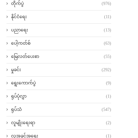
တိုက်ပွဲ
(976)
နိုင်ငံရေး
(11)
ပညာရေး
(13)
ပေါ့ကတ်စ်
(63)
မြေလတ်ပေးစာ
(55)
မှုခင်း
(292)
ရွေးကောက်ပွဲ
(9)
ရုပ်ပုံလွှာ
(1)
ရုပ်သံ
(547)
လူမျိုးရေးရာ
(2)
လူ့အခွင့်အရေး
(1)