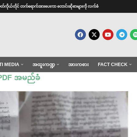
အမတ်ကိုယ်တိုင် တက်ရောက်အားပေးကာ တောင်းဆိုစာများကို လက်ခံ
TI MEDIA
အထူးကဏ္ဍ
အားကစား
FACT CHECK
PDF အမည်ခံ