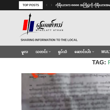
TOP POSTS
ကိုရီးယားက ၈၈၈၈ အကြိုပွဲကို ကိုရီးယား
MYAELATT ATHAN
SHARING INFORMATION TO THE LOCAL
မူလ
သတင်း
ရုပ်သံ
ဆောင်းပါး
MUL
Home
»
PDF အမည်ခံ
TAG: