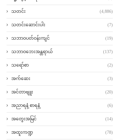
သတင်း
(4,886)
သတင်းဆောင်းပါး
(7)
သဘာဝပတ်ဝန်းကျင်
(19)
သဘာဝဘေးအန္တရာယ်
(137)
သရော်စာ
(2)
အက်ဆေး
(3)
အင်တာဗျူး
(20)
အညာရနံ့ စာရနံ့
(6)
အတွေးအမြင်
(14)
အထူးကဏ္ဍ
(78)