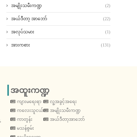
အမျိုးသမီးကဏ္ဍ
(2)
အယ်ဒီတာ့ အာဘော်
(22)
အလုပ်သမား
(1)
အားကစား
(131)
အထူးကဏ္ဍ
ကျားမရေးရာ
လူ့အခွင့်အရေး
ကလေးသူငယ်
အမျိုးသမီးကဏ္ဍ
့
ကာတွန်း
အယ်ဒီတာ့အာဘော်
မသန်စွမ်း