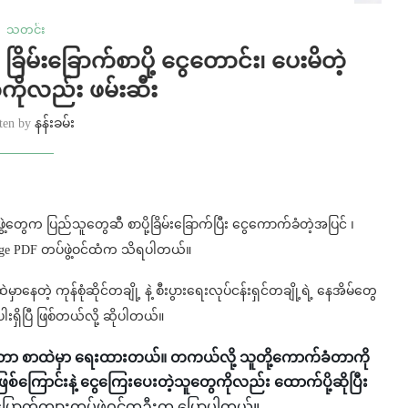
သတင်း
ိမ်းခြောက်စာပို့ ငွေတောင်း၊ ပေးမိတဲ့
ကိုလည်း ဖမ်းဆီး
tten by
နန်းခမ်း
ဖွဲ့တွေက ပြည်သူတွေဆီ စာပို့ခြိမ်းခြောက်ပြီး ငွေကောက်ခံတဲ့အပြင် ၊
nge PDF တပ်ဖွဲ့ဝင်ထံက သိရပါတယ်။
ာနေတဲ့ ကုန်စုံဆိုင်တချို့ နဲ့ စီးပွားရေးလုပ်ငန်းရှင်တချို့ရဲ့ နေအိမ်တွေ
းရှိပြီ ဖြစ်တယ်လို့ ဆိုပါတယ်။
တာ စာထဲမှာ ရေးထားတယ်။ တကယ်လို့ သူတို့ကောက်ခံတာကို
စ်ကြောင်းနဲ့ ငွေကြေးပေးတဲ့သူတွေကိုလည်း ထောက်ပို့ဆိုပြီး
့ပြပြောက်ကျားတပ်ဖွဲ့ဝင်တဦးက ပြောပါတယ်။