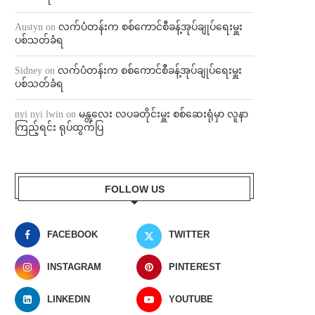
Austyn
on
လက်ပံတန်းက စစ်ကောင်စီခန့်အုပ်ချုပ်ရေးမှူး
ပစ်သတ်ခံရ
Sidney
on
လက်ပံတန်းက စစ်ကောင်စီခန့်အုပ်ချုပ်ရေးမှူး
ပစ်သတ်ခံရ
nyi nyi lwin
on
မန္တလေး လပခတိုင်းမှူး စစ်ဆေးရုံမှာ လူနာ
ကြည့်ရင်း ရုပ်ထွက်ပြ
FOLLOW US
FACEBOOK
TWITTER
INSTAGRAM
PINTEREST
LINKEDIN
YOUTUBE