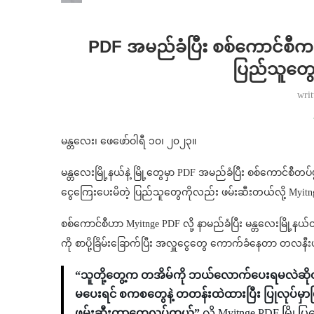
PDF အမည်ခံပြီး စစ်ကောင်စီက ခြ
ပြည်သူတွေ
wri
မန္တလေး၊ ဖေဖော်ဝါရီ ၁၀၊ ၂၀၂၃။
မန္တလေးမြို့နယ်နဲ့ မြို့တွေမှာ PDF အမည်ခံပြီး စစ်ကောင်စီတပ်
ငွေကြေးပေးမိတဲ့ ပြည်သူတွေကိုလည်း ဖမ်းဆီးတယ်လို့ Myit
စစ်ကောင်စီဟာ Myitnge PDF လို့ နာမည်ခံပြီး မန္တလေးမြို့နယ်ထဲမှ
ကို စာပို့ခြိမ်းခြောက်ပြီး အလှူငွေတွေ ကောက်ခံနေတာ တလနီးပါ
“သူတို့တွေ့က တအိမ်ကို ဘယ်လောက်ပေးရမလဲဆို
မပေးရင် စကစတွေနဲ့ တတန်းထဲထားပြီး ပြုလုပ်မှာဖြ
ဖမ်းဆီးတာတွေလုပ်တယ်”
လို့ Myitnge PDF မြို