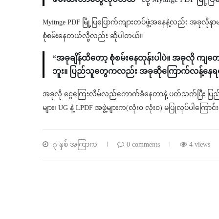
Myitnge PDF မြို့ပြပြောက်ကျားတပ်ဖွဲ့အနေနဲ့လည်း အခုလိုနာမည်
စုံစမ်းနေတယ်လို့လည်း ဆိုပါတယ်။
“အခုချိန်ထိတော့ စုံစမ်းနေတုန်းပါပဲ။ အခုလို ကျတ
ဘူး။ ပြည်သူတွေကလည်း အခုဆိုကြောက်လန့်န
အခုလို ငွေကြေးလိမ်လည်ကောက်ခံနေတာနဲ့ ပတ်သက်ပြီး ပြည်သူ
များ၊ UG နဲ့ LPDF အဖွဲ့များက(လုံး၀ လုံး၀) မပြုလုပ်ပါကြောင
၃ နှစ် အကြာက
0 comments
4 views