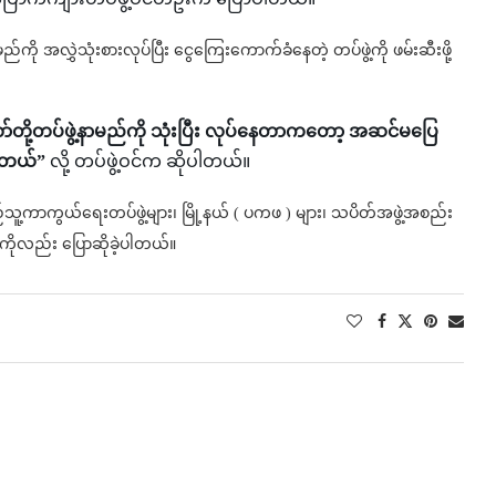
ကို အလွှဲသုံးစားလုပ်ပြီး ငွေကြေးကောက်ခံနေတဲ့ တပ်ဖွဲ့ကို ဖမ်းဆီးဖို့
ော်တို့တပ်ဖွဲ့နာမည်ကို သုံးပြီး လုပ်နေတာကတော့ အဆင်မပြေ
ေရတယ်”
လို့ တပ်ဖွဲ့ဝင်က ဆိုပါတယ်။
့ကာကွယ်ရေးတပ်ဖွဲ့များ၊ မြို့နယ် ( ပကဖ ) များ၊ သပိတ်အဖွဲ့အစည်း
်းကိုလည်း ပြောဆိုခဲ့ပါတယ်။