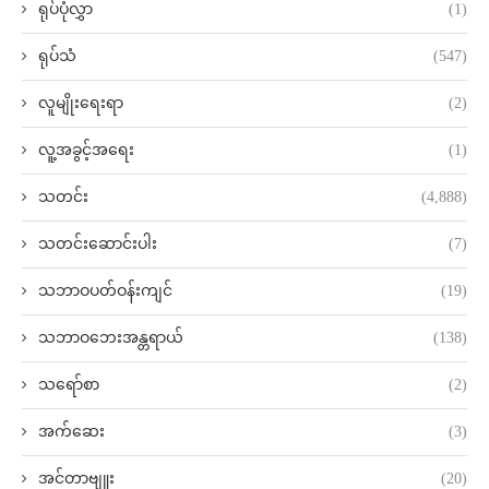
ရုပ်ပုံလွှာ
(1)
ရုပ်သံ
(547)
လူမျိုးရေးရာ
(2)
လူ့အခွင့်အရေး
(1)
သတင်း
(4,888)
သတင်းဆောင်းပါး
(7)
သဘာဝပတ်ဝန်းကျင်
(19)
သဘာဝဘေးအန္တရာယ်
(138)
သရော်စာ
(2)
အက်ဆေး
(3)
အင်တာဗျူး
(20)