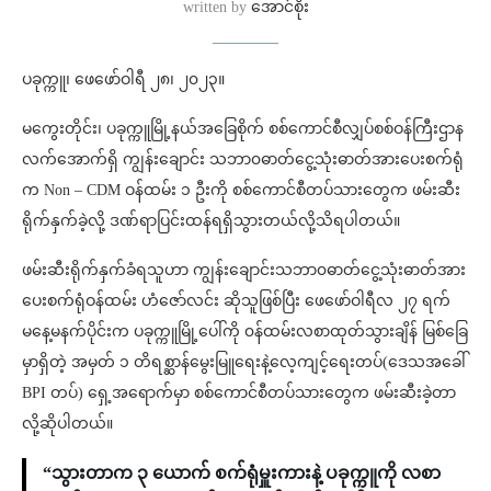
written by
အောင်စိုး
ပခုက္ကူ၊ ဖေဖော်ဝါရီ ၂‌၈၊ ၂၀၂၃။
မကွေးတိုင်း၊ ပခုက္ကူမြို့နယ်အခြေစိုက် စစ်ကောင်စီလျှပ်စစ်ဝန်ကြီးဌာန
လက်အောက်ရှိ ကျွန်းချောင်း သဘာ၀ဓာတ်ငွေ့သုံးဓာတ်အားပေးစက်ရုံ
က Non – CDM ဝန်ထမ်း ၁ ဦးကို စစ်ကောင်စီတပ်သားတွေက ဖမ်းဆီး
ရိုက်နှက်ခဲ့လို့ ဒဏ်ရာပြင်းထန်ရရှိသွားတယ်လို့သိရပါတယ်။
ဖမ်းဆီးရိုက်နှက်ခံရသူဟာ ကျွန်းချောင်းသဘာ၀ဓာတ်ငွေ့သုံးဓာတ်အား
ပေးစက်ရုံဝန်ထမ်း ဟံဇော်လင်း ဆိုသူဖြစ်ပြီး ဖေဖော်ဝါရီလ ၂၇ ရက်
မနေ့မနက်ပိုင်းက ပခုက္ကူမြို့ပေါ်ကို ၀န်ထမ်းလစာထုတ်သွားချိန် မြစ်ခြေ
မှာရှိတဲ့ အမှတ် ၁ တိရစ္ဆာန်မွေးမြူရေးနဲ့လေ့ကျင့်ရေးတပ်(ဒေသအခေါ်
BPI တပ်) ရှေ့အရောက်မှာ စစ်ကောင်စီတပ်သားတွေက ဖမ်းဆီးခဲ့တာ
လို့ဆိုပါတယ်။
“သွားတာက ၃ ယောက် စက်ရုံမှူးကားနဲ့ ပခုက္ကူကို လစာ