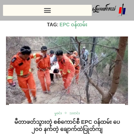
Home
»
EPC ဝန်ထမ်း
TAG:
EPC ဝန်ထမ်း
မှုခင်း
သတင်း
မီတာဖတ်သွားတဲ့ စစ်ကောင်စီ EPC ဝန်ထမ်း ပေ
၂၀၀ နက်တဲ့ ချောက်ထဲပြုတ်ကျ