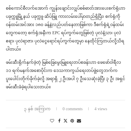
စစ်ကောင်စီလက်အောက် ကျွန်းချောင်းလျှပ်စစ်ဓာတ်အားပေးစက်ရုံဟာ
ပခုက္ကူမြို့နယ် ပခုက္ကူ-ဆိပ်ဖြူ ကားလမ်းပေါ်မှာတည်ရှိပြီး၊ စက်ရုံကို
ဝန်ထမ်းအင်အား ၁၈၀ ခန့်နဲ့လည်ပတ်နေတာဖြစ်ကာ ဒီစက်ရုံရဲ့ဝန်ထမ်း
တွေကတော့ စက်ရုံအနီးက EPC ရပ်ကွက်တွေဖြစ်တဲ့ ပုလဲနံ့သာ၊ ပုလဲ
ဧရာ၊ ပုလဲရာဇာ၊ ပုလဲငွေရောင်ရပ်ကွက်တွေမှာ နေထိုင်ကြတယ်လို့သိရ
ပါတယ်။
ဖမ်းဆီးရိုက်နှက်ခဲ့တဲ့ မြစ်ခြေမွေးမြူရေးတပ်စခန်းဟာ ဖေဖော်ဝါရီလ
၁၁ ရက်မနက်အစောပိုင်းက ဒေသကာကွယ်ရေးတပ်ဖွဲ့တွေဘက်က
ပူးပေါင်းတိုက်ခိုက်ခဲ့လို့ အရာရှိ ၂ ဦးအပါ ၇ ဦးသေဆုံးခဲ့ပြီး ၃ ဦး အရှင်
ဖမ်းဆီးခံခဲ့ရပါသေးတယ်။
၃ နှစ် အကြာက
0 comments
4 views