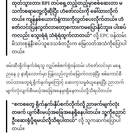
ထုတ်သွားတာ၊ BPI တပ်ရှေ့တည့်တည့်မှာစစ်ဆေးတာ မ
သင်္ကာစရာတွေ့လို့ဆိုပြီး ဟံဇော်လင်းကို ခေါ်ထားလိုက်
တယ်။ ကျန်နှစ်ယောက်နဲ့ကားကိုလွှတ်ပေးလိုက်တယ်။ ဟံ
ဇော်လင်းပြန်လွတ်လာတော့စကားကမပြောနိုင်ဘူး။ ပါးစပ်
ကလည်း သွေးရဲရဲ သံရဲရဲထွက်လာတယ်”
လို့ EPC ဝန်ထမ်း
မိသားစုနဲ့နီးစပ်သူဒေသခံတဦးက မြေလတ်အသံကိုပြောပါ
တယ်။
ဖမ်းဆီးရိုက်နှက်ခံရသူ လျှပ်စစ်စက်ရုံဝန်ထမ်း ဟံဇော်လင်းမှာ မနေ့
ညနေ ၃ နာရီလောက်မှာ ပြန်လည်လွတ်မြောက်လာခဲ့ပြီး စစ်ကောင်စီ
တပ်သားတွေရဲ့ရိုက်နှက်မှုကြောင့် ဆေးကုသမှုခံယူနေရပြီး ညာဘက်
မျက်လုံးပျက်စီးမယ့်အခြေအနေမှာရှိနေတယ်လို့သိရပါတယ်။
“စကစတွေ ရိုက်နှက်၊နှိပ်စက်လိုက်လို့ ညာဖက်မျက်လုံး
တဖက် ပျက်စီးမယ့်အခြေအနေရှိနေပါတယ်။ သူ့ကိုညောင်
ဦးဆေးရုံပို့ရမယ်လို့သိရပါတယ်”
လို့ သူကဆက်ပြောပါ
တယ်။