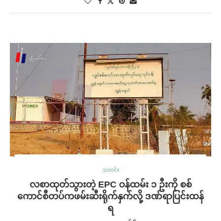
သတင်း
လစာထုတ်သွားတဲ့ EPC ဝန်ထမ်း ၁ ဦးကို စစ်
ကောင်စီတပ်ကဖမ်းဆီးရိုက်နှက်လို့ ဒဏ်ရာပြင်းထန်
ရ