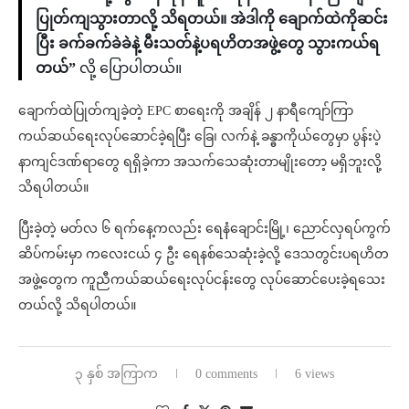
ပြုတ်ကျသွားတာလို့ သိရတယ်။ အဲဒါကို ချောက်ထဲကိုဆင်း
ပြီး ခက်ခက်ခဲခဲနဲ့ မီးသတ်နဲ့ပရဟိတအဖွဲ့တွေ သွားကယ်ရ
တယ်”
လို့ ပြောပါတယ်။
ချောက်ထဲပြုတ်ကျခဲ့တဲ့ EPC စာရေးကို အချိန် ၂ နာရီကျော်ကြာ
ကယ်ဆယ်ရေးလုပ်ဆောင်ခဲ့ရပြီး ခြေ၊ လက်နဲ့ ခန္ဓာကိုယ်တွေမှာ ပွန်းပဲ့
နာကျင်ဒဏ်ရာတွေ ရရှိခဲ့ကာ အသက်သေဆုံးတာမျိုးတော့ မရှိဘူးလို့
သိရပါတယ်။
ပြီးခဲ့တဲ့ မတ်လ ၆ ရက်နေ့ကလည်း ရေနံချောင်းမြို့၊ ညောင်လှရပ်ကွက်
ဆိပ်ကမ်းမှာ ကလေးငယ် ၄ ဦး ရေနစ်သေဆုံးခဲ့လို့ ဒေသတွင်းပရဟိတ
အဖွဲ့တွေက ကူညီကယ်ဆယ်ရေးလုပ်ငန်းတွေ လုပ်ဆောင်ပေးခဲ့ရသေး
တယ်လို့ သိရပါတယ်။
၃ နှစ် အကြာက
0 comments
6 views