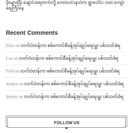
⁨မိုးများပြီး ချောင်းရေတက်လို့ ကောလင်းနယ်က ရွာပေါင်း ၁၀၀ ကျော်
ရေကြီးနေ
Recent Comments
Elias
on
လက်ပံတန်းက စစ်ကောင်စီခန့်အုပ်ချုပ်ရေးမှူး ပစ်သတ်ခံရ
Luz
on
လက်ပံတန်းက စစ်ကောင်စီခန့်အုပ်ချုပ်ရေးမှူး ပစ်သတ်ခံရ
Fred
on
လက်ပံတန်းက စစ်ကောင်စီခန့်အုပ်ချုပ်ရေးမှူး ပစ်သတ်ခံရ
Austyn
on
လက်ပံတန်းက စစ်ကောင်စီခန့်အုပ်ချုပ်ရေးမှူး ပစ်သတ်ခံရ
Sidney
on
လက်ပံတန်းက စစ်ကောင်စီခန့်အုပ်ချုပ်ရေးမှူး ပစ်သတ်ခံရ
FOLLOW US