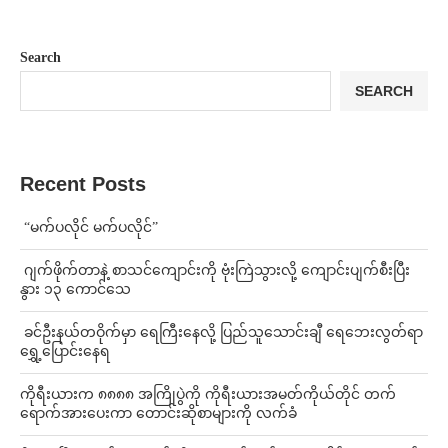
Search
SEARCH
Recent Posts
⁨ ⁨“မက်ပလိုင် မက်ပလိုင်”
⁨⁩ ⁨ဂျက်ဖိုက်တာနဲ့ စာသင်ကျောင်းကို ဗုံးကြဲသွားလို့ ကျောင်းပျက်စီးပြီး
နွား ၁၃ ကောင်သေ
⁩ ⁨ခင်ဦးနယ်တဝိုက်မှာ ရေကြီးနေလို့ ပြည်သူသောင်းချီ ရေဘေးလွတ်ရာ
ရွှေ့ပြောင်းနေရ
ကိုရီးယားက ၈၈၈၈ အကြိုပွဲကို ကိုရီးယားအမတ်ကိုယ်တိုင် တက်
ရောက်အားပေးကာ တောင်းဆိုစာများကို လက်ခံ