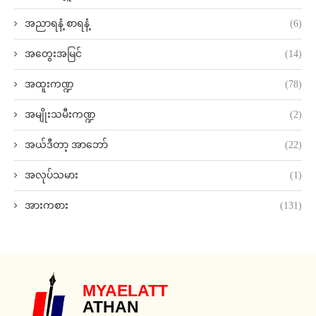
အညာရနံ့ စာရနံ့
(6)
အတွေးအမြင်
(14)
အထူးကဏ္ဍ
(78)
အမျိုးသမီးကဏ္ဍ
(2)
အယ်ဒီတာ့ အာဘော်
(22)
အလုပ်သမား
(1)
အားကစား
(131)
MYAELATT
ATHAN