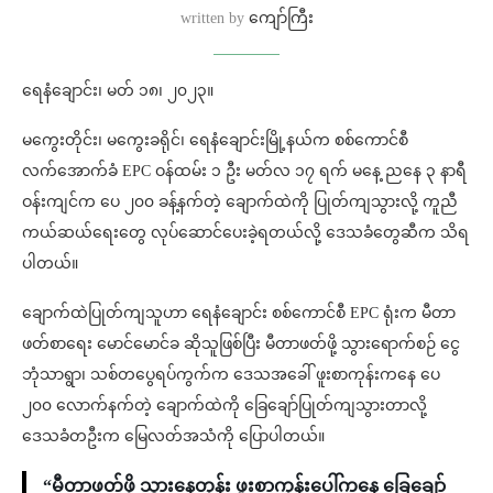
written by
ကျော်ကြီး
ရေနံချောင်း၊ မတ် ၁၈၊ ၂၀၂၃။
မကွေးတိုင်း၊ မကွေးခရိုင်၊ ရေနံချောင်းမြို့နယ်က စစ်ကောင်စီ
လက်အောက်ခံ EPC ဝန်ထမ်း ၁ ဦး မတ်လ ၁၇ ရက် မနေ့ ညနေ ၃ နာရီ
ဝန်းကျင်က ပေ ၂၀၀ ခန့်နက်တဲ့ ချောက်ထဲကို ပြုတ်ကျသွားလို့ ကူညီ
ကယ်ဆယ်ရေးတွေ လုပ်ဆောင်ပေးခဲ့ရတယ်လို့ ဒေသခံတွေဆီက သိရ
ပါတယ်။
ချောက်ထဲပြုတ်ကျသူဟာ ရေနံချောင်း စစ်ကောင်စီ EPC ရုံးက မီတာ
ဖတ်စာရေး မောင်မောင်ခ ဆိုသူဖြစ်ပြီး မီတာဖတ်ဖို့ သွားရောက်စဉ် ငွေ
ဘုံသာရွာ၊ သစ်တပွေရပ်ကွက်က ဒေသအခေါ် ဖူးစာကုန်းကနေ ပေ
၂၀၀ လောက်နက်တဲ့ ချောက်ထဲကို ခြေချော်ပြုတ်ကျသွားတာလို့
ဒေသခံတဦးက‌ မြေလတ်အသံကို ပြောပါတယ်။
“မီတာဖတ်ဖို့ သွားနေတုန်း ဖူးစာကုန်းပေါ်ကနေ ခြေချော်