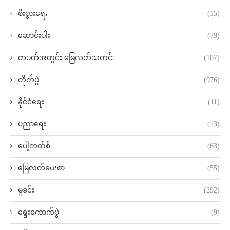
စီးပွားရေး
(15)
ဆောင်းပါး
(79)
တပတ်အတွင်း မြေလတ်သတင်း
(107)
တိုက်ပွဲ
(976)
နိုင်ငံရေး
(11)
ပညာရေး
(13)
ပေါ့ကတ်စ်
(63)
မြေလတ်ပေးစာ
(55)
မှုခင်း
(292)
ရွေးကောက်ပွဲ
(9)