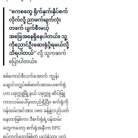
“စကစတွေ ရိုက်နှက်၊နှိပ်စက်
လိုက်လို့ ညာဖက်မျက်လုံး
တဖက် ပျက်စီးမယ့်
အခြေအနေရှိနေပါတယ်။ သူ့
ကိုညောင်ဦးဆေးရုံပို့ရမယ်လို့
သိရပါတယ်”
လို့ သူကဆက်
ပြောပါတယ်။
စစ်ကောင်စီလက်အောက် ကျွန်း
ချောင်းလျှပ်စစ်ဓာတ်အားပေးစက်ရုံ
ဟာ ပခုက္ကူမြို့နယ် ပခုက္ကူ-ဆိပ်ဖြူ
ကားလမ်းပေါ်မှာတည်ရှိပြီး၊ စက်ရုံကို
ဝန်ထမ်းအင်အား ၁၈၀ ခန့်နဲ့လည်ပတ်
နေတာဖြစ်ကာ ဒီစက်ရုံရဲ့ဝန်ထမ်း
တွေကတော့ စက်ရုံအနီးက EPC
ရပ်ကွက်တွေဖြစ်တဲ့ ပုလဲနံ့သာ၊ ပုလဲ