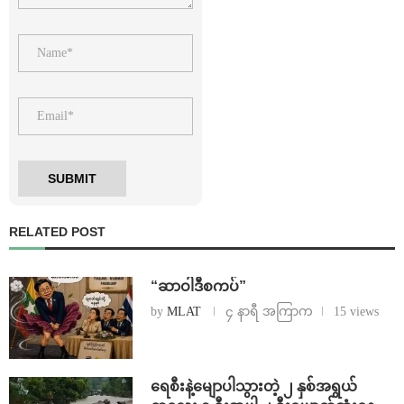
RELATED POST
“ဆာဝါဒီစကပ်”
by
MLAT
၄ နာရီ အကြာက
15 views
ရေစီးနဲ့မျောပါသွားတဲ့ ၂ နှစ်အရွယ်