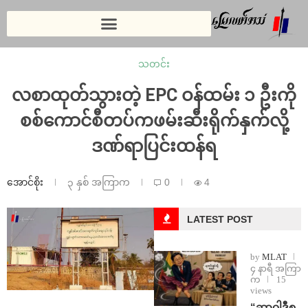
သတင်း
လစာထုတ်သွားတဲ့ EPC ဝန်ထမ်း ၁ ဦးကို
စစ်ကောင်စီတပ်ကဖမ်းဆီးရိုက်နှက်လို့
ဒဏ်ရာပြင်းထန်ရ
အောင်စိုး
၃ နှစ် အကြာက
0
4
LATEST POST
by
MLAT
၄ နာရီ အကြာ
က
15
views
“ဆာဝါဒီစ