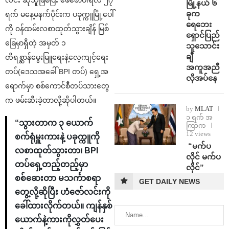
မြို့နယ် ၆
ခုက
ရက် မနေ့မနက်ပိုင်းက ပခုက္ကူမြို့ပေါ်
ရေဘေး
ကို ၀န်ထမ်းလစာထုတ်သွားချိန် မြစ်
ရှောင်ပြည်
ခြေမှာရှိတဲ့ အမှတ် ၁
သူသောင်း
ချီ
တိရစ္ဆာန်မွေးမြူရေးနဲ့လေ့ကျင့်ရေး
အကူအညီ
တပ်(ဒေသအခေါ် BPI တပ်) ရှေ့အ
လိုအပ်နေ
ရောက်မှာ စစ်ကောင်စီတပ်သားတွေ
က ဖမ်းဆီးခဲ့တာလို့ဆိုပါတယ်။
by
MLAT
၁ ရက် အ
“သွားတာက ၃ ယောက်
ကြာက
12 views
စက်ရုံမှူးကားနဲ့ ပခုက္ကူကို
⁨ ⁨“မက်ပ
လစာထုတ်သွားတာ၊ BPI
လိုင် မက်ပ
တပ်ရှေ့တည့်တည့်မှာ
လိုင်”
စစ်ဆေးတာ မသင်္ကာစရာ
GET DAILY NEWS
တွေ့လို့ဆိုပြီး ဟံဇော်လင်းကို
ခေါ်ထားလိုက်တယ်။ ကျန်နှစ်
ယောက်နဲ့ကားကိုလွှတ်ပေး