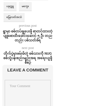
ပခုက္ကူ
မကွေး
မြေလတ်အသံ
previous post
ရွာမှာ စစ်တပ်ချပေးဖို့ စာတင်ထားတဲ့
ပျူစောထီးခေါင်းဆောင် ၅ ဦး တည
တည်း ပစ်သတ်ခံရ
next post
တိုက်ပွဲမှာဖမ်းမိတဲ့ စစ်သားကို NUG
စစ်သုံ့ပန်းစည်းမျဉ်းအရ အရေးယူဖို့
စီစဉ်
LEAVE A COMMENT