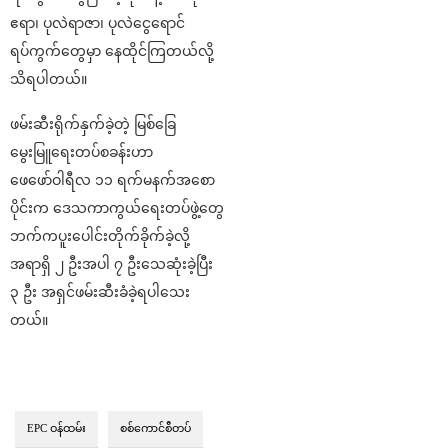
ဧရာ၊ ပုလဲရာဇာ၊ ပုလဲငွေရောင်
ရပ်ကွက်တွေမှာ နေထိုင်ကြတယ်လို့
သိရပါတယ်။
ဖမ်းဆီးရိုက်နှက်ခဲ့တဲ့ မြစ်ခြေ
မွေးမြူရေးတပ်စခန်းဟာ
ဖေဖော်ဝါရီလ ၁၁ ရက်မနက်အစော
ပိုင်းက ဒေသကာကွယ်ရေးတပ်ဖွဲ့တွေ
ဘက်ကပူးပေါင်းတိုက်ခိုက်ခဲ့လို့
အရာရှိ ၂ ဦးအပါ ၇ ဦးသေဆုံးခဲ့ပြီး
၃ ဦး အရှင်ဖမ်းဆီးခံခဲ့ရပါသေး
တယ်။
EPC ဝန်ထမ်း
စစ်ကောင်စီတပ်