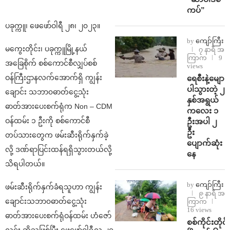
ကပ်”
ပခုက္ကူ၊ ဖေဖော်ဝါရီ ၂‌၈၊ ၂၀၂၃။
by
ကျော်ကြီး
မကွေးတိုင်း၊ ပခုက္ကူမြို့နယ်
၇ နာရီ အ
ကြာက
9
အခြေစိုက် စစ်ကောင်စီလျှပ်စစ်
views
ဝန်ကြီးဌာနလက်အောက်ရှိ ကျွန်း
ရေစီးနဲ့မျော
ပါသွားတဲ့ ၂
ချောင်း သဘာ၀ဓာတ်ငွေ့သုံး
နှစ်အရွယ်
ဓာတ်အားပေးစက်ရုံက Non – CDM
ကလေး ၁
ဝန်ထမ်း ၁ ဦးကို စစ်ကောင်စီ
ဦးအပါ ၂
ဦး
တပ်သားတွေက ဖမ်းဆီးရိုက်နှက်ခဲ့
ပျောက်ဆုံး
လို့ ဒဏ်ရာပြင်းထန်ရရှိသွားတယ်လို့
နေ
သိရပါတယ်။
by
ကျော်ကြီး
ဖမ်းဆီးရိုက်နှက်ခံရသူဟာ ကျွန်း
၉ နာရီ အ
ချောင်းသဘာ၀ဓာတ်ငွေ့သုံး
ကြာက
16 views
ဓာတ်အားပေးစက်ရုံဝန်ထမ်း ဟံဇော်
စစ်ကိုင်းတိုင်း
လင်း ဆိုသူဖြစ်ပြီး ဖေဖော်ဝါရီလ ၂၇