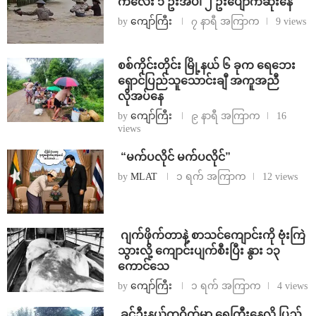
ကလေး ၁ ဦးအပါ ၂ ဦးပျောက်ဆုံးနေ
by
ကျော်ကြီး
၇ နာရီ အကြာက
9 views
စစ်ကိုင်းတိုင်း မြို့နယ် ၆ ခုက ရေဘေး
ရှောင်ပြည်သူသောင်းချီ အကူအညီ
လိုအပ်နေ
by
ကျော်ကြီး
၉ နာရီ အကြာက
16
views
⁨ ⁨“မက်ပလိုင် မက်ပလိုင်”
by
MLAT
၁ ရက် အကြာက
12 views
⁨⁩ ⁨ဂျက်ဖိုက်တာနဲ့ စာသင်ကျောင်းကို ဗုံးကြဲ
သွားလို့ ကျောင်းပျက်စီးပြီး နွား ၁၃
ကောင်သေ
by
ကျော်ကြီး
၁ ရက် အကြာက
4 views
⁩ ⁨ခင်ဦးနယ်တဝိုက်မှာ ရေကြီးနေလို့ ပြည်