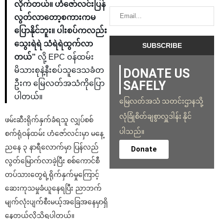
လိုက်တယ်။ ဟံဇော်လင်းပြန်
လွတ်လာတော့စကားကမ
ပြောနိုင်ဘူး။ ပါးစပ်ကလည်း
သွေးရဲရဲ သံရဲရဲထွက်လာ
တယ်”
လို့ EPC ဝန်ထမ်း
မိသားစုနဲ့နီးစပ်သူဒေသခံတ
DONATE US
SAFELY
ဦးက မြေလတ်အသံကိုပြော
ပါတယ်။
မြေလတ်အသံ သတင်းဌာနသို့
လုံခြုံစိတ်ချစွာလှူဒါန်း နိုင်
ဖမ်းဆီးရိုက်နှက်ခံရသူ လျှပ်စစ်
ပါသည်။
စက်ရုံဝန်ထမ်း ဟံဇော်လင်းမှာ မနေ့
ညနေ ၃ နာရီလောက်မှာ ပြန်လည်
Donate
လွတ်မြောက်လာခဲ့ပြီး စစ်ကောင်စီ
တပ်သားတွေရဲ့ရိုက်နှက်မှုကြောင့်
ဆေးကုသမှုခံယူနေရပြီး ညာဘက်
မျက်လုံးပျက်စီးမယ့်အခြေအနေမှာရှိ
နေတယ်လို့သိရပါတယ်။