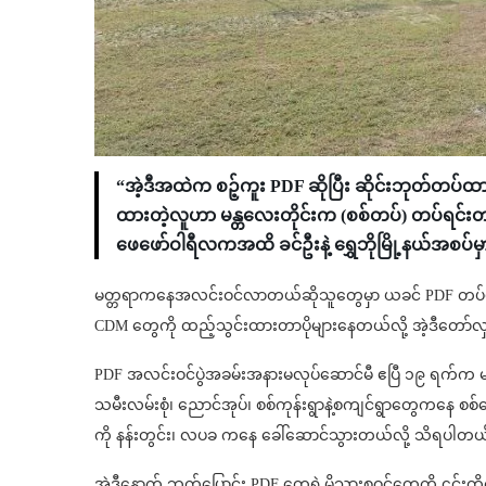
“အဲ့ဒီအထဲက စဉ့်ကူး PDF ဆိုပြီး ဆိုင်းဘုတ်တပ်ထ
ထားတဲ့လူဟာ မန္တလေးတိုင်းက (စစ်တပ်) တပ်ရင်းတခ
ဖေဖော်ဝါရီလကအထိ ခင်ဦးနဲ့ ရွှေဘိုမြို့နယ်အစပ်မှာ
မတ္တရာကနေအလင်းဝင်လာတယ်ဆိုသူတွေမှာ ယခင် PDF တပ်ဖွဲ
CDM တွေကို ထည့်သွင်းထားတာပိုများနေတယ်လို့ အဲ့ဒီတော်လ
PDF အလင်းဝင်ပွဲအခမ်းအနားမလုပ်ဆောင်မီ ဧပြီ ၁၉ ရက်က မတ္တရ
သမီးလမ်းစုံ၊ ညောင်အုပ်၊ စစ်ကုန်းရွာနဲ့စကျင်ရွာတွေကနေ စစ်က
ကို နန်းတွင်း၊ လပခ ကနေ ခေါ်ဆောင်သွားတယ်လို့ သိရပါတယ
အဲ့ဒီနောက် ဘက်ပြောင်း PDF တွေရဲ့မိသားစုဝင်တွေကို ၎င်းတိ