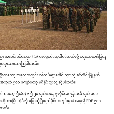
း အလင်းဝင်တာမှာ PLA တပ်ဖွဲ့ဝင်တွေပါဝင်တယ်လို့ ရေးသားဖော်ပြနေ
်းဆိုရေးသားထားကြပါတယ်။
ဦးကတော့ အခုလအတွင်း စစ်တပ်နဲ့ပူးပေါင်းသွားတဲ့ စစ်ကိုင်းမြို့နယ်
ွက် ၅၀၀ ကျော်တော့ မရှိနိုင်ဘူးလို့ ဆိုပါတယ်။
င်ကတော့ ပြီးခဲ့တဲ့ ဧပြီ ၂၀ ရက်ကနေ ဇူလိုင်လကုန်အထိ ရက် ၁၀၀
ဆိုထားပြီး အဲ့ဒီလို ပြောဆိုပြီးရက်ပိုင်းအတွင်းမှာပဲ အခုလို PDF ၅၀၀
ါတယ်။