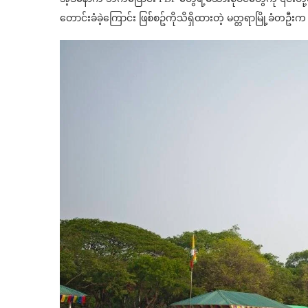
တောင်းခံခဲ့ကြောင်း ဖြစ်စဥ်ကိုသိရှိထားတဲ့ မတ္တရာမြို့ခံတဦ