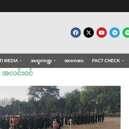
TI MEDIA
အထူးကဏ္ဍ
အားကစား
FACT CHECK
:
အလင်းဝင်