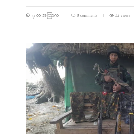
၄ လ အကြာက
0 comments
32 views