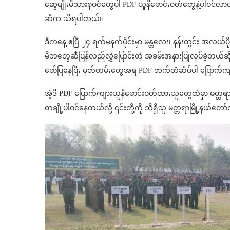
ဆွေမျိုးမိသားစုဝင်တွေပါ PDF ယူနီဖောင်းဝတ်တွေနဲ့ပါဝင်လာတယ
ဆီက သိရပါတယ်။
ဒီကနေ့ ဧပြီ ၂၄ ရက်မနက်ပိုင်းမှာ မန္တလေး၊ နန်းတွင်း အလယ်ပ
မိဘတွေဆီပြန်လည်လွှဲပြောင်းတဲ့ အခမ်းအနားပြုလုပ်ခဲ့တယ်ဆ
ဖော်ပြနေပြီး မှတ်တမ်းတွေအရ PDF ဘက်တံဆိပ်ပါ ပြောက်က
အဲ့ဒီ PDF ပြောက်ကျားယူနီဖောင်းဝတ်ထားသူတွေထဲမှာ မတ္တရ
တချို့ပါဝင်နေတယ်လို့ ၎င်းတို့ကို သိရှိသူ မတ္တရာမြို့နယ်တ