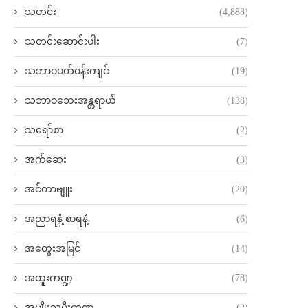
သတင်း
(4,888)
သတင်းဆောင်းပါး
(7)
သဘာဝပတ်ဝန်းကျင်
(19)
သဘာဝဘေးအန္တရာယ်
(138)
သရော်စာ
(2)
အက်ဆေး
(3)
အင်တာဗျူး
(20)
အညာရနံ့ စာရနံ့
(6)
အတွေးအမြင်
(14)
အထူးကဏ္ဍ
(78)
အမျိုးသမီးကဏ္ဍ
(2)