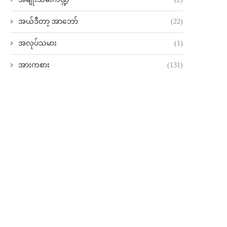
အယ်ဒီတာ့ အာဘော်
(22)
အလုပ်သမား
(1)
အားကစား
(131)