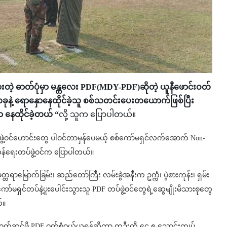
ားတဲ့ ဓာတ်ပုံမှာ မန္တလေး PDF(MDY-PDF)ဆိုတဲ့ ယူနီဖောင်းဝတ်
ုနဲ့ ရောနှောနေထိုင်ခဲ့သူ စစ်သတင်းပေးတယောက်ဖြစ်ပြီး
 နေထိုင်ခဲ့တယ် “
လို့ သူက ပြောပါတယ်။
့ဝင်ဟောင်းတွေ ပါဝင်တာမှန်ပေမယ့် စစ်ကော်မရှင်လက်အောက် Non-
ှန်ရေးတပ်ဖွဲ့ဝင်က ပြောပါတယ်။
ာမြောက်ခြမ်း၊ ဆည်တော်ကြီး လမ်းခွဲအနီးက ဥက္ကံ၊ ပွဲစားကုန်း၊ ရှမ်း
ော်မရှင်တပ်နဲ့ပူးပေါင်းသွားသူ PDF တပ်ဖွဲ့ဝင်တွေရဲ့ဆွေမျိုးမိသားစုတွေ
်။
ု့ဝတ်ဆင်ဖို့ PDF ဝတ်စုံဝယ်ယူရန်ဆိုကာ တဦးကို ငွေ ၅ သောင်းကျပ်