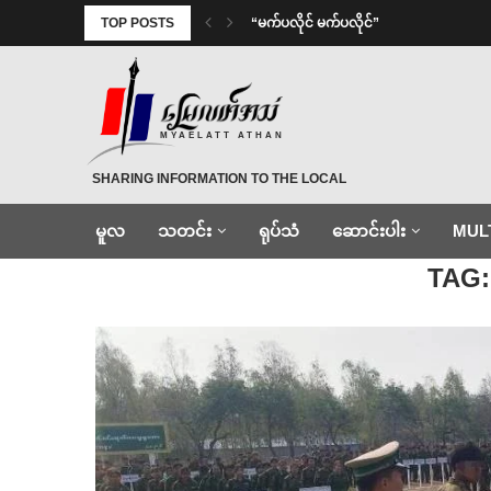
TOP POSTS
⁨ ⁨“မက်ပလိုင် မက်ပလိုင်”
MYAELATT ATHAN
SHARING INFORMATION TO THE LOCAL
မူလ
သတင်း
ရုပ်သံ
ဆောင်းပါး
MUL
Home
»
အလင်းဝင်
TAG