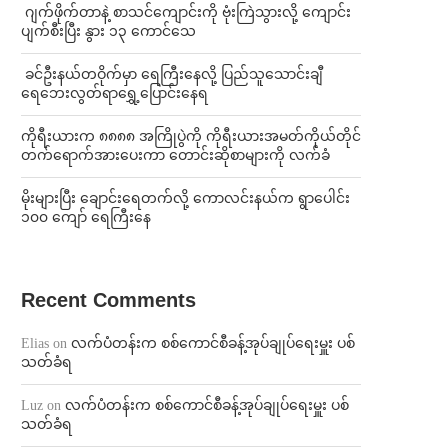
⁨⁩ ⁨ဂျက်ဖိုက်တာနဲ့ စာသင်ကျောင်းကို ဗုံးကြဲသွားလို့ ကျောင်း
ပျက်စီးပြီး နွား ၁၃ ကောင်သေ
⁩ ⁨ခင်ဦးနယ်တဝိုက်မှာ ရေကြီးနေလို့ ပြည်သူသောင်းချီ
ရေဘေးလွတ်ရာရွှေ့ပြောင်းနေရ
ကိုရီးယားက ၈၈၈၈ အကြိုပွဲကို ကိုရီးယားအမတ်ကိုယ်တိုင်
တက်ရောက်အားပေးကာ တောင်းဆိုစာများကို လက်ခံ
⁨မိုးများပြီး ချောင်းရေတက်လို့ ကောလင်းနယ်က ရွာပေါင်း
၁၀၀ ကျော် ရေကြီးနေ
Recent Comments
Elias
on
လက်ပံတန်းက စစ်ကောင်စီခန့်အုပ်ချုပ်ရေးမှူး ပစ်
သတ်ခံရ
Luz
on
လက်ပံတန်းက စစ်ကောင်စီခန့်အုပ်ချုပ်ရေးမှူး ပစ်
သတ်ခံရ