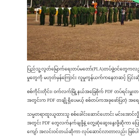
ပြည်သူ့လွတ်မြောက်ရေးတပ်မတော်(PLA)တပ်ဖွဲ့ဝင်တွေကလည်
မှုတွေကို မဟုတ်မှန်ကြောင်း လူမှုကွန်ယက်ကနေတဆင့် ငြင
စစ်ကိုင်းတိုင်း၊ ဝက်လက်မြို့နယ်အခြေစိုက် PDF တပ်ရင်းမှူးတ
အတွင်းက PDF တချို့ရှိပေမယ့် စစ်တပ်ကအခုဖော်ပြတဲ့ အရေအတ
သမ္မတရာထူးယူထားသူ စစ်ခေါင်းဆောင်ဟောင်း မင်းအောင်လှို
အတွင်း PDF တွေလက်နက်ချဖို့နဲ့ တွေ့ဆုံဆွေးနွေးဖို့ဆိုကာ ပြော
ကျော် အလင်းဝင်တယ်ဆိုကာ လုပ်ဆောင်လာတာလည်း ဖြစ်ပ