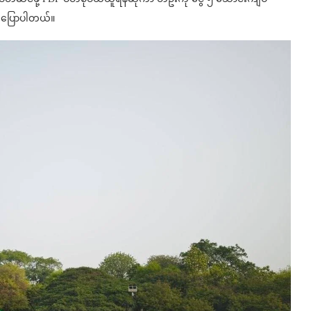
းက ပြောပါတယ်။