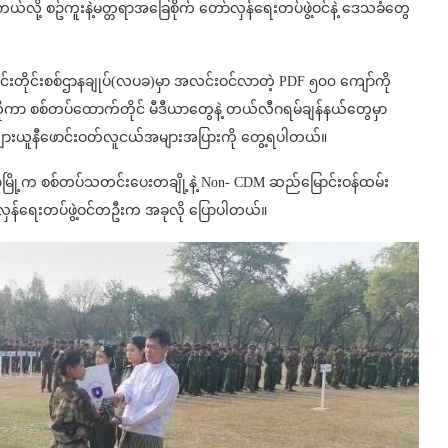
်လို့ စဥ်ကူးနဲ့မတ္တရာအခြေစိုက် တော်လှန်ရေးတပ်ဖွဲ့ဝင်နဲ့ ဒေသခံတွေ
ိုင်းတိုင်းစစ်ဌာနချုပ်(လပခ)မှာ အလင်းဝင်လာတဲ့ PDF ၅၀၀ ကျော်ကို
ိုကာ စစ်တပ်ထောက်တိုင် မီဒီယာတွေနဲ့ တယ်လီဂရမ်ချန်နယ်တွေမှာ
ျားယူနီဖောင်းဝတ်လူငယ်အများအပြားကို တွေ့ရပါတယ်။
ာမြို့က စစ်တပ်သတင်းပေးတချို့နဲ့ Non- CDM ဆည်မြောင်းဝန်ထမ်း
ော်လှန်ရေးတပ်ဖွဲ့ဝင်တဦးက အခုလို ပြောပါတယ်။