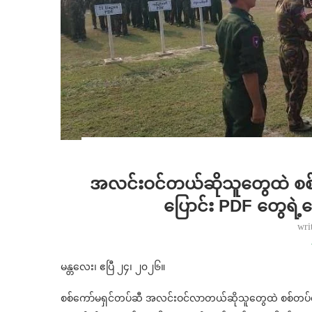
အလင်းဝင်တယ်ဆိုသူတွေထဲ စစ
ပြောင်း PDF တွေရဲ့ဆ
wri
မန္တလေး၊ ဧပြီ ၂၄၊ ၂၀၂၆။
စစ်ကော်မရှင်တပ်ဆီ အလင်းဝင်လာတယ်ဆိုသူတွေထဲ စစ်တပ်လ