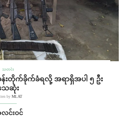
သတင်း
်းတိုက်ခိုက်ခံရလို့ အရာရှိအပါ ၅ ဦး
သေဆုံး
tten by
MLAT
လင်းဝင်