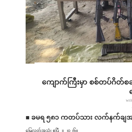
ကျောက်ကြီးမှာ စစ်တပ်ဂိတ်စခန
wri
■ ခမရ ၅၈၁ ကတပ်သား လက်နက်ချအ
မြေလတ်အသံ၊ ဧပြီ ၂၊ ၂၀၂၆။