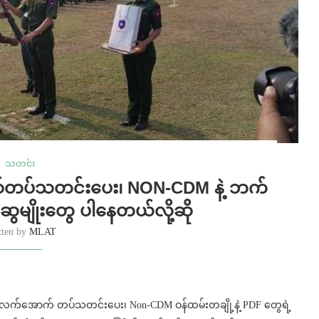
သတင်း
်တပ်သတင်းပေး၊ NON-CDM နဲ့ ဘက်
ွေမျိုးတွေ ပါနေတယ်လို့ဆို
tten by
MLAT
က်အောက် တပ်သတင်းပေး၊ Non-CDM ဝန်ထမ်းတချို့နဲ့ PDF တွေရဲ့