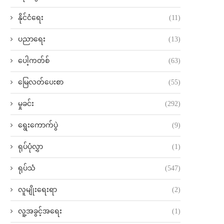
နိုင်ငံရေး
(11)
ပညာရေး
(13)
ပေါ့ကတ်စ်
(63)
မြေလတ်ပေးစာ
(55)
မှုခင်း
(292)
ရွေးကောက်ပွဲ
(9)
ရုပ်ပုံလွှာ
(1)
ရုပ်သံ
(547)
လူမျိုးရေးရာ
(2)
လူ့အခွင့်အရေး
(1)