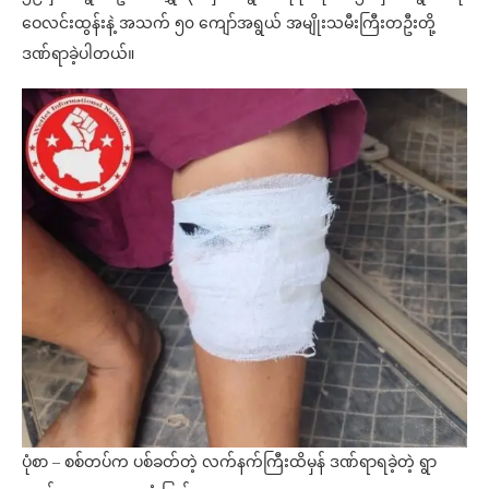
ဝေလင်းထွန်းနဲ့ အသက် ၅၀ ကျော်အရွယ် အမျိုးသမီးကြီးတဦးတို့
ဒဏ်ရာခဲ့ပါတယ်။
ပုံစာ – စစ်တပ်က ပစ်ခတ်တဲ့ လက်နက်ကြီးထိမှန် ဒဏ်ရာရခဲ့တဲ့ ရွာ