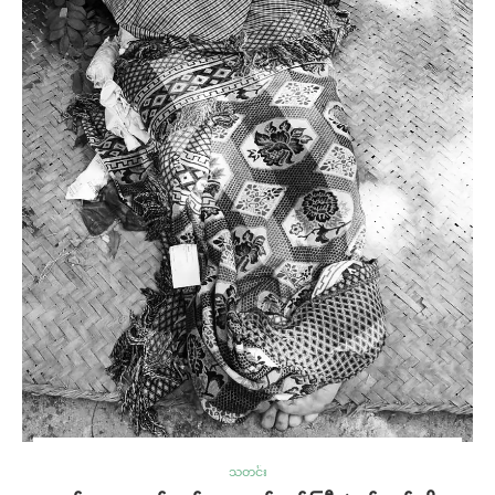
သတင်း