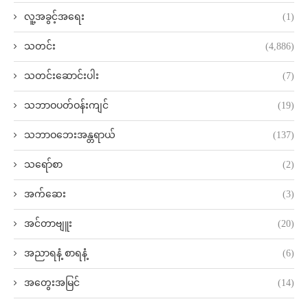
လူ့အခွင့်အရေး
(1)
သတင်း
(4,886)
သတင်းဆောင်းပါး
(7)
သဘာဝပတ်ဝန်းကျင်
(19)
သဘာဝဘေးအန္တရာယ်
(137)
သရော်စာ
(2)
အက်ဆေး
(3)
အင်တာဗျူး
(20)
အညာရနံ့ စာရနံ့
(6)
အတွေးအမြင်
(14)