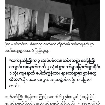
ပုံစာ – စစ်တပ်က ပစ်ခတ်တဲ့ လက်နက်ကြီးထိမှန် ဒဏ်ရာရခဲ့တဲ့ ရွာ
တော်ကျေးရွာဒေသခံ ပြည်သူများ
“လက်နက်ကြီးက ၃ လုံးပဲပစ်တာ။ ဆင်သေရွာ ဒေါင့်ကြီး
ကျောင်း အနောက်ဘက် ၂ လုံးနဲ့ ရွာတော်ရွာမြောက်ဖျားပိုင်း
၁ လုံး ကျရောက် ပေါက်ကွဲခဲ့တာ။ ရွာတော်ရွာမှာ ရွာခံတွေ
ထိတာ”
လို့ ဒေသကာကွယ်ရေးအဖွဲ့ဝင်တဦးက ပြောပါ
တယ်။
လက်နက်ကြီးထိမှန်တာကြောင့် အသက် ၆၂ နှစ်အရွယ် ဦးထွန်းငြိမ်း၊
၅၉ နှစ်အရွယ် ဦးဝင်းရွှေ၊ ၃၁ နှစ်အရွယ် ကိုဖိုးတုတ်၊ ၂၈ နှစ်အရွယ် ကို