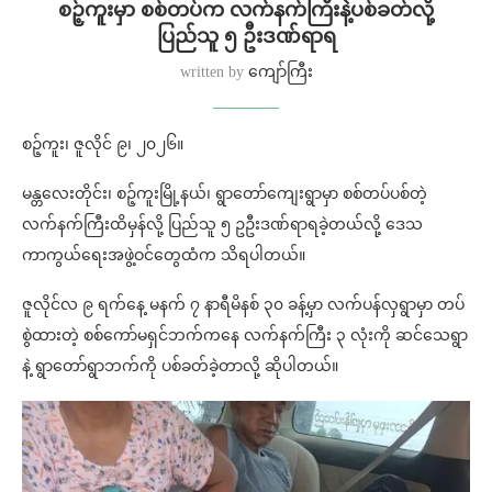
⁨⁨စဉ့်ကူးမှာ စစ်တပ်က လက်နက်ကြီးနဲ့ပစ်ခတ်လို့
ပြည်သူ ၅ ဦးဒဏ်ရာရ
written by
ကျော်ကြီး
စဉ့်ကူး၊ ဇူလိုင် ၉၊ ၂၀၂၆။
မန္တလေးတိုင်း၊ စဉ့်ကူးမြို့နယ်၊ ရွာတော်ကျေးရွာမှာ စစ်တပ်ပစ်တဲ့
လက်နက်ကြီးထိမှန်လို့ ပြည်သူ ၅ ဥဦးဒဏ်ရာရခဲ့တယ်လို့ ဒေသ
ကာကွယ်ရေးအဖွဲ့ဝင်တွေထံက သိရပါတယ်။
ဇူလိုင်လ ၉ ရက်နေ့ မနက် ၇ နာရီမိနစ် ၃၀ ခန့်မှာ လက်ပန်လှရွာမှာ တပ်
စွဲထားတဲ့ စစ်ကော်မရှင်ဘက်ကနေ လက်နက်ကြီး ၃ လုံးကို ဆင်သေရွာ
နဲ့ ရွာတော်ရွာဘက်ကို ပစ်ခတ်ခဲ့တာလို့ ဆိုပါတယ်။