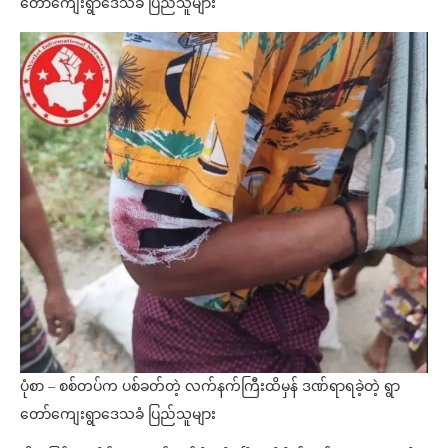
တော်ကျေးရွာဒေသခံ ပြည်သူများ
ပုံစာ – စစ်တပ်က ပစ်ခတ်တဲ့ လက်နက်ကြီးထိမှန် ဒဏ်ရာရခဲ့တဲ့ ရွာ
တော်ကျေးရွာဒေသခံ ပြည်သူများ