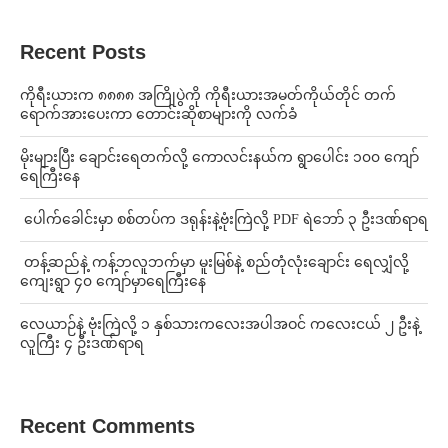
Recent Posts
ကိုရီးယားက ၈၈၈၈ အကြိုပွဲကို ကိုရီးယားအမတ်ကိုယ်တိုင် တက်
ရောက်အားပေးကာ တောင်းဆိုစာများကို လက်ခံ
⁨မိုးများပြီး ချောင်းရေတက်လို့ ကောလင်းနယ်က ရွာပေါင်း ၁၀၀ ကျော်
ရေကြီးနေ
⁩ ⁨ပေါက်ခေါင်းမှာ စစ်တပ်က ဒရုန်းနဲ့ဗုံးကြဲလို့ PDF ရဲဘော် ၃ ဦးဒဏ်ရာရ
⁩ ⁨တန့်ဆည်နဲ့ ကန့်ဘလူဘက်မှာ မူးမြစ်နဲ့ စည်တုံလုံးချောင်း ရေလျှံလို့
ကျေးရွာ ၄၀ ကျော်မှာရေကြီးနေ
⁨လေယာဉ်နဲ့ ဗုံးကြဲလို့ ၁ နှစ်သားကလေးအပါအဝင် ကလေးငယ် ၂ ဦးနဲ့
လူကြီး ၄ ဦးဒဏ်ရာရ
Recent Comments