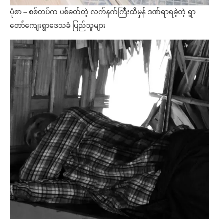
ပုံစာ – စစ်တပ်က ပစ်ခတ်တဲ့ လက်နက်ကြီးထိမှန် ဒဏ်ရာရခဲ့တဲ့ ရွာ
တော်ကျေးရွာဒေသခံ ပြည်သူများ