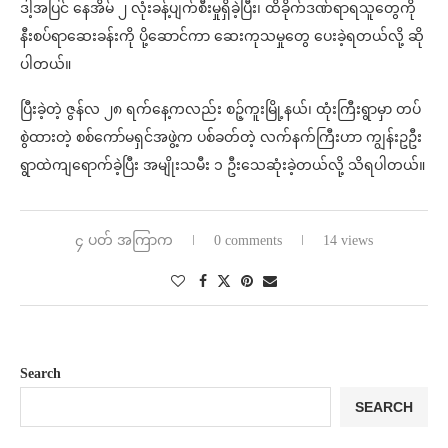
ဒါ့အပြင် နေအိမ် ၂ လုံးခန့်ပျက်စီးမှုရှိခဲ့ပြီး၊ ထိခိုက်ဒဏ်ရာရသူတွေကို
နီးစပ်ရာဆေးခန်းကို ပို့ဆောင်ကာ ဆေးကုသမှုတွေ ပေးခဲ့ရတယ်လို့ ဆို
ပါတယ်။
ပြီးခဲ့တဲ့ ဇွန်လ ၂၈ ရက်နေ့ကလည်း စဉ့်ကူးမြို့နယ်၊ ထုံးကြီးရွာမှာ တပ်
စွဲထားတဲ့ စစ်ကော်မရှင်အဖွဲ့က ပစ်ခတ်တဲ့ လက်နက်ကြီးဟာ ကျွန်းဥဦး
ရွာထဲကျရောက်ခဲ့ပြီး အမျိုးသမီး ၁ ဦးသေဆုံးခဲ့တယ်လို့ သိရပါတယ်။
၄ ပတ် အကြာက
0 comments
14 views
Search
SEARCH