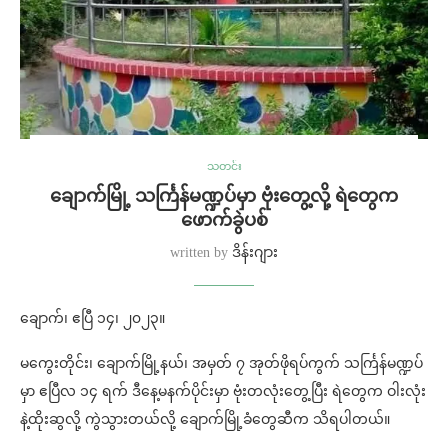
သတင်း
ချောက်မြို့ သင်္ကြန်မဏ္ဍပ်မှာ ဗုံးတွေ့လို့ ရဲတွေက
ဖောက်ခွဲပစ်
written by
ဒိန်းဂျား
ချောက်၊ ဧပြီ ၁၄၊ ၂၀၂၃။
မကွေးတိုင်း၊ ချောက်မြို့နယ်၊ အမှတ် ၇ အုတ်ဖိုရပ်ကွက် သင်္ကြန်မဏ္ဍပ်
မှာ ဧပြီလ ၁၄ ရက် ဒီနေ့မနက်ပိုင်းမှာ ဗုံးတလုံးတွေ့ပြီး ရဲတွေက ဝါးလုံး
နဲ့ထိုးဆွလို့ ကွဲသွားတယ်လို့ ချောက်မြို့ခံတွေဆီက သိရပါတယ်။