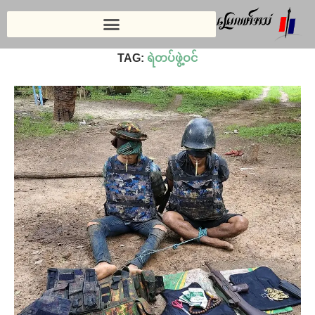
Home
»
ရဲတပ်ဖွဲ့ဝင်
TAG:
ရဲတပ်ဖွဲ့ဝင်