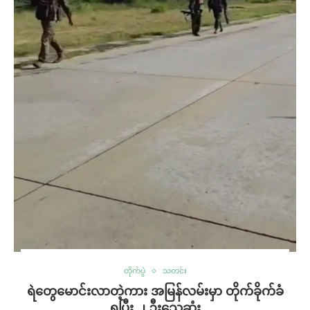
တိုက်ပွဲ
သတင်း
ရဲတွေမောင်းလာတဲ့ကား အမြန်လမ်းမှာ တိုက်ခိုက်ခံ
ရပြီး ၂ ဦးသေဆုံး