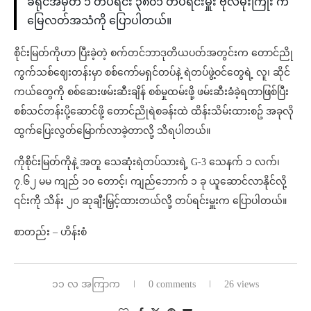
ခရိုင်အမှတ် ၁ တပ်ရင်း ၃၈၀၁ တပ်ရင်းမှူး ဗိုလ်မိုးကြိုး က
မြေလတ်အသံကို ပြောပါတယ်။
စိုင်းမြတ်ကိုဟာ ပြီးခဲ့တဲ့ စက်တင်ဘာဒုတိယပတ်အတွင်းက တောင်ညို
ကွက်သစ်ဈေးတန်းမှာ စစ်ကော်မရှင်တပ်နဲ့ ရဲတပ်ဖွဲ့ဝင်တွေရဲ့ လူ၊ ဆိုင်
ကယ်တွေကို စစ်ဆေးဖမ်းဆီးချိန် စစ်မှုထမ်းဖို့ ဖမ်းဆီးခံခဲ့ရတာဖြစ်ပြီး
စစ်သင်တန်းပို့ဆောင်ဖို့ တောင်ညိုရဲစခန်းထဲ ထိန်းသိမ်းထားစဥ် အခုလို
ထွက်ပြေးလွတ်မြောက်လာခဲ့တာလို့ သိရပါတယ်။
ကိုစိုင်းမြတ်ကိုနဲ့ အတူ သေဆုံးရဲတပ်သားရဲ့ G-3 သေနက် ၁ လက်၊
၇.၆၂ မမ ကျည် ၁၀ တောင့်၊ ကျည်ဘောက် ၁ ခု ယူဆောင်လာနိုင်လို့
၎င်းကို သိန်း ၂၀ ဆုချီးမြှင့်ထားတယ်လို့ တပ်ရင်းမှူးက ပြောပါတယ်။
စာတည်း – ဟိန်းစံ
၁၁ လ အကြာက
0 comments
26 views