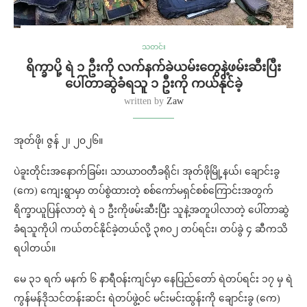
သတင်း
ရိက္ခာပို့ ရဲ ၁ ဦးကို လက်နက်ခဲယမ်းတွေနဲ့ဖမ်းဆီးပြီး
ပေါ်တာဆွဲခံရသူ ၁ ဦးကို ကယ်နိုင်ခဲ့
written by
Zaw
အုတ်ဖို၊‌ ဇွန် ၂၊ ၂၀၂၆။
ပဲခူးတိုင်းအ‌နောက်ခြမ်း၊ သာယာဝတီခရိုင်၊ အုတ်ဖိုမြို့နယ်၊ ချောင်းခွ
(ကေ) ကျေးရွာမှာ တပ်စွဲထားတဲ့ စစ်ကော်မရှင်စစ်ကြောင်းအတွက်
ရိက္ခာယူပြန်လာတဲ့ ရဲ ၁ ဦးကိုဖမ်းဆီးပြီး သူနဲ့အတူပါလာတဲ့ ပေါ်တာဆွဲ
ခံရသူကိုပါ ကယ်တင်နိုင်ခဲ့တယ်လို့ ၃၈၀၂ တပ်ရင်း၊ တပ်ခွဲ ၄ ဆီကသိ
ရပါတယ်။
မေ ၃၁ ရက် မနက် ၆ နာရီဝန်းကျင်မှာ နေပြည်တော် ရဲတပ်ရင်း ၁၇ မှ ရဲ
ကွန်မန်ဒိုသင်တန်းဆင်း ရဲတပ်ဖွဲ့၀င် မင်းမင်းထွန်းကို ချောင်းခွ (ကေ)