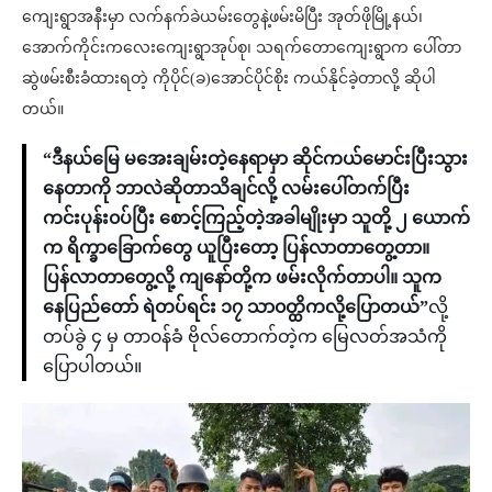
ကျေးရွာအနီးမှာ လက်နက်ခဲယမ်းတွေနဲ့ဖမ်းမိပြီး အုတ်ဖိုမြို့နယ်၊
အောက်ကိုင်းကလေးကျေးရွာအုပ်စု၊ သရက်တောကျေးရွာက ပေါ်တာ
ဆွဲဖမ်းစီးခံထားရတဲ့ ကိုပိုင်(ခ)အောင်ပိုင်စိုး ကယ်နိုင်ခဲ့တာလို့ ဆိုပါ
တယ်။
“ဒီနယ်မြေ မအေးချမ်းတဲ့နေရာမှာ ဆိုင်ကယ်မောင်းပြီးသွား
နေတာကို ဘာလဲဆိုတာသိချင်လို့ လမ်းပေါ်တက်ပြီး
ကင်းပုန်း၀ပ်ပြီး စောင့်ကြည့်တဲ့အခါမျိုးမှာ သူတို့ ၂ ယောက်
က ရိက္ခာခြောက်တွေ ယူပြီးတော့ ပြန်လာတာတွေ့တာ။
ပြန်လာတာတွေ့လို့ ကျနော်တို့က ဖမ်းလိုက်တာပါ။ သူက
နေပြည်တော် ရဲတပ်ရင်း ၁၇ သာ၀တ္ထိကလို့ပြောတယ်”
လို့
တပ်ခွဲ ၄ မှ တာ၀န်ခံ ဗိုလ်တောက်တဲ့က မြေလတ်အသံကို
ပြောပါတယ်။