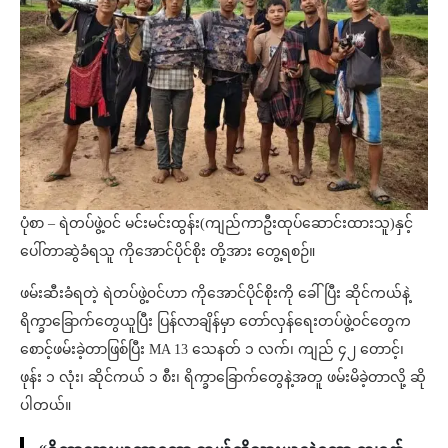
ပုံစာ – ရဲတပ်ဖွဲ့၀င် မင်းမင်းထွန်း(ကျည်ကာဦးထုပ်ဆောင်းထားသူ)နှင့်
ပေါ်တာဆွဲခံရသူ ကိုအောင်ပိုင်စိုး တို့အား တွေ့ရစဉ်။
ဖမ်းဆီးခံရတဲ့ ရဲတပ်ဖွဲ့၀င်ဟာ ကိုအောင်ပိုင်စိုးကို ခေါ်ပြီး ဆိုင်ကယ်နဲ့
ရိက္ခာခြောက်တွေယူပြီး ပြန်လာချိန်မှာ တော်လှန်ရေးတပ်ဖွဲ့‌၀င်တွေက
စောင့်ဖမ်းခဲ့တာဖြစ်ပြီး MA 13‌ သေနတ် ၁ လက်၊ ကျည် ၄၂ တောင့်၊
ဖုန်း ၁ လုံး၊ ဆိုင်ကယ် ၁ စီး၊ ရိက္ခာခြောက်တွေနဲ့အတူ ဖမ်းမိခဲ့တာလို့ ဆို
ပါတယ်။