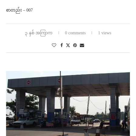
စာတည်း – 007
၃ နှစ် အကြာက
0 comments
1 views