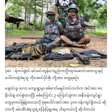
ပုံစာ – ရဲတပ်ဖွဲ့၀င် မင်းမင်းထွန်း(ကျည်ကာဦးထုပ်ဆောင်းထားသူ)နှင့်
ပေါ်တာဆွဲခံရသူ ကိုအောင်ပိုင်စိုး တို့အား တွေ့ရစဉ်။
ချောင်းခွ (ကေ) ကျေးရွာမှာ စစ်ကော်မရှင်တပ်ဘက်က အင်အား ၈၀
နီးပါးနဲ့ တပ်စွဲထားပြီး စစ်ကြောင်း ၃ ကြောင်းခွဲကာ အနီး၀န်းကျင်ရွာ
တွေမှာတပ်ဖြန့်ထားသလို စုစုပေါင်းအင်းအား ၃၀၀ ၀န်းကျင်ရှိတယ် ဆို
တာကို ဖမ်းဆီးခံရသူရဲ့ပြောပြချအရ သိရတယ်လို့ ဆိုပါတယ်။