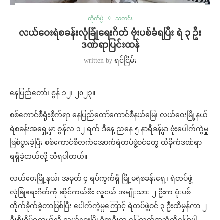
တိုက်ပွဲ
သတင်း
လယ်ဝေးရဲစခန်းလုံခြုံရေးဂိတ် ဗုံးပစ်ခံရပြီး ရဲ ၃ ဦး
ဒဏ်ရာပြင်းထန်
written by
ရင်ငြိမ်း
နေပြည်တော်၊ ဇွန် ၁၂၊ ၂၀၂၃။
စစ်ကောင်စီရုံးစိုက်ရာ နေပြည်တော်ကောင်စီနယ်မြေ၊ လယ်ဝေးမြို့နယ်
ရဲစခန်းအရှေ့မှာ ဇွန်လ ၁၂ ရက် ဒီနေ့ ညနေ ၅ နာရီခန့်မှာ ဗုံးပေါက်ကွဲမှု
ဖြစ်ပွားခဲ့ပြီး စစ်ကောင်စီလက်အောက်ရဲတပ်ဖွဲ့ဝင်တွေ ထိခိုက်ဒဏ်ရာ
ရရှိခဲ့တယ်လို့ သိရပါတယ်။
လယ်ဝေးမြို့နယ်၊ အမှတ် ၄ ရပ်ကွက်ရှိ မြို့မရဲစခန်းရှေ့၊ ရဲတပ်ဖွဲ့
လုံခြုံရေးဂိတ်ကို ဆိုင်ကယ်စီး လူငယ် အမျိုးသား ၂ ဦးက ဗုံးပစ်
တိုက်ခိုက်ခဲ့တာဖြစ်ပြီး ပေါက်ကွဲမှုကြောင့် ရဲတပ်ဖွဲ့ဝင် ၃ ဦးထိမှန်ကာ ၂
ဦးစိုးရိမ်ရတယ်လို့ လယ်ဝေးမြို့ခံတဦးက မြေလတ်အသံကိုပြောပါ