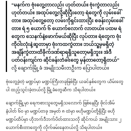
“မနက်က ဗုံးတွေ့တာလည်း ဟုတ်တယ်။ ဗုံးကွဲတာလည်း
ဟုတ်တယ်။ အထုပ်တွေ့လို့ဆိုပြီးတော့ ရဲတွေကို လှမ်းခေါ်
တာ။ အထုပ်တွေ့တော့ လမ်းကိုရှင်းထားပြီး စခန်းလှမ်းခေါ်
တာ။ ရဲ ၅ ယောက် ၆ ယောက်လောက် လာတယ်။ ပထမ ရဲ
တွေက သေနက်နဲ့ဖောက်မယ်ဆိုပြီး လုပ်တာ။ ရဲတွေက ဗုံး
ကိုဝါးလုံးနဲ့ဆွတာမှာ ဗုံးကထကွဲတာ။ ဘယ်သူ့မှမရှိတဲ့
အချိန်ကွဲတာ၊ထိခိုက်ဒဏ်ရာရရှိသူတော့မရှိဘူး။ အဲဒီ
ပတ်ဝန်းကျင်က ဆိုင်ခန်းတံခါးတွေ မှန်တာတော့ရှိတယ်”
လို့ ချောက်မြို့ခံ အမျိုးသမီးတဦးက ပြောပါတယ်။
ဗုံးတွေ့ခဲ့တဲ့ မဏ္ဍပ်မှာ မဏ္ဍပ်ကြီးတခုဖြစ်ပြီး ယခင်နှစ်တွေက ယိမ်းတွေ
ပါ ထည့်သွင်းခဲ့တယ်လို့ မြို့ခံတွေဆီက သိရပါတယ်။
ချောက်မြို့မှာ ရေကစားသူတွေမရှိသလောက် ဖြစ်နေပြီး ဗိုလ်အိမ်
နံပါတ် ၆၀ မှာ မဏ္ဍပ်တခု အမှတ် ၈ ထဲမှာ ဗဟိုမဏ္ဍပ်တို့ရှိပြီး ဗဟို
မဏ္ဍပ်ထိပ်မှာ ဟိုဘက်ဒီဘက်ပိတ်ထားသလို ဆိုင်ကယ် အမျိုးသား ၂
ယောက်စီးတာတွေကို လိုက်ဖမ်းနေတယ်လို့ သိရပါတယ်။