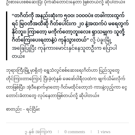
ဦးစားပေးစစ်ဆေးပြီး ပိုက်ဆံတောင်းနေတာ ဖြစ်တယ်လို့ ဆိုပါတယ်။
“တဂိတ်ကို အနည်းဆုံးက ၅၀၀၊ ၁၀၀၀ပဲ။ တ‌ခါကားထွက်
ရင် မြဝတီအထိဆို ဂိတ်ပေါင်းက ၂၀ နဲ့အထက်ပဲ မရေတွက်
နိုင်ဘူး၊ ကြာတော့ မကိုက်တော့ဘူးလေ။ ရှာသမျှက သူတို့
ဂိတ်ကြေးပေးရတာနဲ့ပဲ ကုန်သွားတယ်”
လို့ ပဲခူးမြို့
အခြေပြုပြီး ကုန်ကားမောင်းနှင်နေသူတဦးက ပြောပါ
တယ်။
ဘုရားကြီးမြို့မှာရှိတဲ့ ရွှေသံလွင်စစ်ဆေးရေးဂိတ်ဟာ ပြည်သူတွေ
တိုင်ကြားတာကြောင့် ပြီးခဲ့တဲ့နှစ် ဖေဖော်ဝါရီလထဲက ဖျက်သိမ်းလိုက်
တာဖြစ်ပြီး၊ အဲ့ဒီနောက်မှာတော့ ဂိတ်မထိုင်တော့ဘဲ ကားနဲ့လှည့်ကာ ငွေ
တောင်းခံတာတွေ လုပ်နေတာဖြစ်တယ်လို့ ဆိုပါတယ်။
စာတည်း – ရင်ငြိမ်း
၃ နှစ် အကြာက
0 comments
1 views