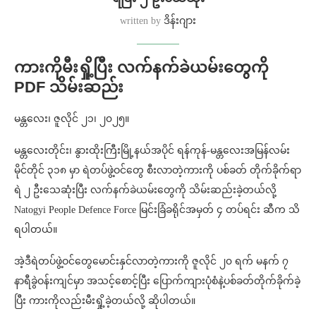
written by
ဒိန်းဂျား
ကားကိုမီးရှို့ပြီး လက်နက်ခဲယမ်းတွေကို
PDF သိမ်းဆည်း
မန္တလေး၊ ဇူလိုင် ၂၁၊ ၂၀၂၅။
မန္တလေးတိုင်း၊ နွားထိုးကြီးမြို့နယ်အပိုင် ရန်ကုန်-မန္တလေးအမြန်လမ်း
မိုင်တိုင် ၃၁၈ မှာ ရဲတပ်ဖွဲ့ဝင်တွေ စီးလာတဲ့ကားကို ပစ်ခတ် တိုက်ခိုက်ရာ
ရဲ ၂ ဦးသေဆုံးပြီး လက်နက်ခဲယမ်းတွေကို သိမ်းဆည်းခဲ့တယ်လို့
Natogyi People Defence Force မြင်းခြံခရိုင်အမှတ် ၄ တပ်ရင်း ဆီက သိ
ရပါတယ်။
အဲ့ဒီရဲတပ်ဖွဲ့ဝင်တွေမောင်းနှင်လာတဲ့ကားကို ဇူလိုင် ၂၀ ရက် မနက် ၇
နာရီခွဲဝန်းကျင်မှာ အသင့်စောင့်ပြီး ပြောက်ကျားပုံစံနဲ့ပစ်ခတ်တိုက်ခိုက်ခဲ့
ပြီး ကားကိုလည်းမီးရှို့ခဲ့တယ်လို့ ဆိုပါတယ်။