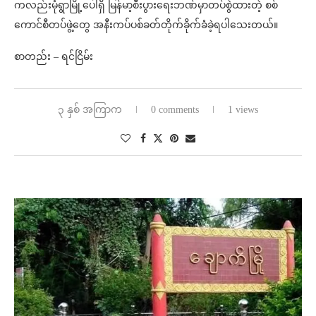
ကလည်းမုံရွာမြို့ပေါ်ရှိ မြန်မာ့စီးပွားရေးဘဏ်မှာတပ်စွဲထားတဲ့ စစ်
ကောင်စီတပ်ဖွဲ့တွေ အနီးကပ်ပစ်ခတ်တိုက်ခိုက်ခံခဲ့ရပါသေးတယ်။
စာတည်း – ရင်ငြိမ်း
၃ နှစ် အကြာက
0 comments
1 views