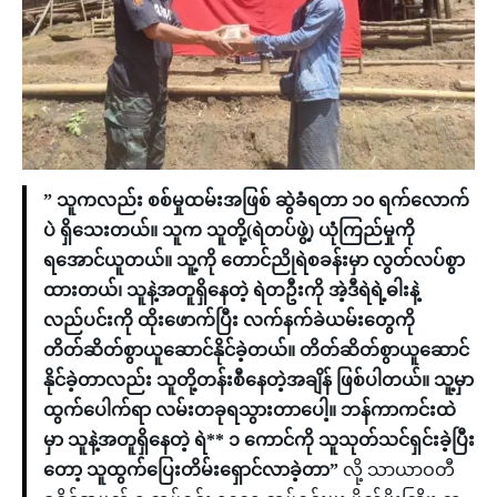
” သူကလည်း စစ်မှုထမ်းအဖြစ် ဆွဲခံရတာ ၁၀ ရက်လောက်
ပဲ ရှိသေးတယ်။ သူက သူတို့(ရဲတပ်ဖွဲ့) ယုံကြည်မှုကို
ရအောင်ယူတယ်။ သူ့ကို တောင်ညိုရဲစခန်းမှာ လွတ်လပ်စွာ
ထားတယ်၊ သူနဲ့အတူရှိနေတဲ့ ရဲတဦးကို အဲ့ဒီရဲရဲ့ဓါးနဲ့
လည်ပင်းကို ထိုးဖောက်ပြီး လက်နက်ခဲယမ်းတွေကို
တိတ်ဆိတ်စွာယူဆောင်နိုင်ခဲ့တယ်။ တိတ်ဆိတ်စွာယူဆောင်
နိုင်ခဲ့တာလည်း သူတို့တန်းစီနေတဲ့အချိန် ဖြစ်ပါတယ်။ သူ့မှာ
ထွက်ပေါက်ရာ လမ်းတခုရသွားတာပေါ့။ ဘန်ကာကင်းထဲ
မှာ သူနဲ့အတူရှိနေတဲ့ ရဲ** ၁ ကောင်ကို သူသုတ်သင်ရှင်းခဲ့ပြီး
တော့ သူထွက်ပြေးတိမ်းရှောင်လာခဲ့တာ”
လို့ သာယာဝတီ