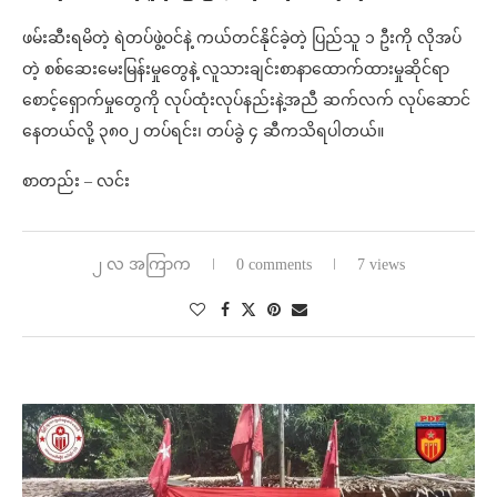
ဖမ်းဆီးရမိတဲ့ ရဲတပ်ဖွဲ့၀င်နဲ့ ကယ်တင်နိုင်ခဲ့တဲ့ ပြည်သူ ၁ ဦးကို လိုအပ်
တဲ့ စစ်ဆေးမေးမြန်းမှုတွေနဲ့ လူသားချင်းစာနာထောက်ထားမှုဆိုင်ရာ
စောင့်ရှောက်မှုတွေကို လုပ်ထုံးလုပ်နည်းနဲ့အညီ ဆက်လက် လုပ်ဆောင်
နေတယ်လို့ ၃၈၀၂ တပ်ရင်း၊ တပ်ခွဲ ၄ ဆီကသိရပါတယ်။
စာတည်း – လင်း
၂ လ အကြာက
0 comments
7 views