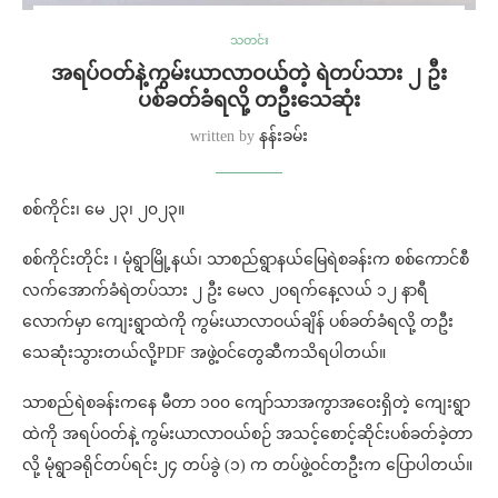
သတင်း
အရပ်ဝတ်နဲ့ကွမ်းယာလာဝယ်တဲ့ ရဲတပ်သား ၂ ဦး
ပစ်ခတ်ခံရလို့ တဦးသေဆုံး
written by
နန်းခမ်း
စစ်ကိုင်း၊ မေ ၂၃၊ ၂၀၂၃။
စစ်ကိုင်းတိုင်း ၊ မုံရွာမြို့နယ်၊ သာစည်ရွာနယ်မြေရဲစခန်းက စစ်ကောင်စီ
လက်အောက်ခံရဲတပ်သား ၂ ဦး မေလ ၂၀ရက်နေ့လယ် ၁၂ နာရီ
လောက်မှာ ကျေးရွာထဲကို ကွမ်းယာလာဝယ်ချိန် ပစ်ခတ်ခံရလို့ တဦး
သေဆုံးသွားတယ်လို့PDF အဖွဲ့ဝင်တွေဆီကသိရပါတယ်။
သာစည်ရဲစခန်းကနေ မီတာ ၁၀၀ ကျော်သာအကွာအဝေးရှိတဲ့ ကျေးရွာ
ထဲကို အရပ်ဝတ်နဲ့ ကွမ်းယာလာဝယ်စဉ် အသင့်စောင့်ဆိုင်းပစ်ခတ်ခဲ့တာ
လို့ မုံရွာခရိုင်တပ်ရင်း၂၄ တပ်ခွဲ (၁) က တပ်ဖွဲ့ဝင်တဦးက ပြောပါတယ်။