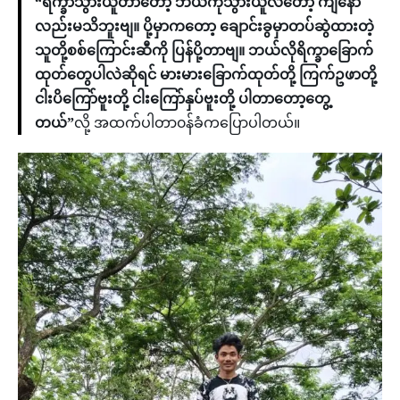
“ရိက္ခာသွားယူတာတော့ ဘယ်ကိုသွားယူလဲ‌တော့ ကျနော်
လည်းမသိဘူးဗျ။ ပို့မှာကတော့ ချောင်းခွမှာတပ်ဆွဲထားတဲ့
သူတို့စစ်ကြောင်းဆီကို ပြန်ပို့တာဗျ။ ဘယ်လိုရိက္ခာခြောက်
ထုတ်တွေပါလဲဆိုရင် မားမားခြောက်ထုတ်တို့ ကြက်ဥဖာတို့
ငါးပိကြော်ဗူးတို့ ငါးကြော်နှပ်ဗူးတို့ ပါတာတော့တွေ့
တယ်”
လို့ အထက်ပါတာ၀န်ခံကပြောပါတယ်။