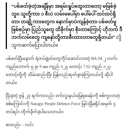
“ပစ်ခတ်ခဲ့တဲ့အချိန်မှာ အရမ်းရှုပ်ထွေးတာတော့ မဖြစ်ခဲ့
ဘူး၊ သူတို့ကား ၁ စီးပဲ လမ်းမပေါ်မှာ ပေါ်ပေါ် ထင်ထင်ရှိ
တာ၊ တချို့ကားတွေက နောက်မှာပဲကျန်ခဲ့တာ၊ ပစ်ခတ်မှု
ဖြစ်စဉ်မှာ ပြည်သူတွေ ထိခိုက်မှာ စိုးတာကြောင့် ဟိုဘက် ဒီ
ဘက်လမ်းတွေ ကျနော်တို့တားစီးထားတာတွေရှိတယ်၊”
လို့
သူကဆက်ပြောပါတယ်။
ပစ်ခတ်ပြီးနောက် ရဲတပ်ဖွဲ့ဝင်တွေကိုင်ဆောင်လာတဲ့ BA-94 ၂ လက်၊
ကျည်ဘောက် ၅ ခု၊ 9 မမ ကျည် ၁၂၃ တောင့်၊ 7.62 ကျည် ၁၂၇
တောင့်တို့ကို သိမ်းဆည်းပြီး ပြန်လည်ဆုတ်ခွာခဲ့ကြတယ်လို့ ဆိုပါ
တယ်။
ပြီးခဲ့တဲ့ ဇွန် ၂၃ ရက်ကလည်း ဝက်လူးနယ်မြေရဲစခန်းကို စစ်ကူလာတဲ့
စစ်ကြောင်းကို Natogyi People Defence Force မြင်းခြံခရိုင်အမှတ် ၄
တပ်ရင်း တိုက်ခိုက်ခဲ့ပါသေးတယ်။
စာတည်း – လင်း