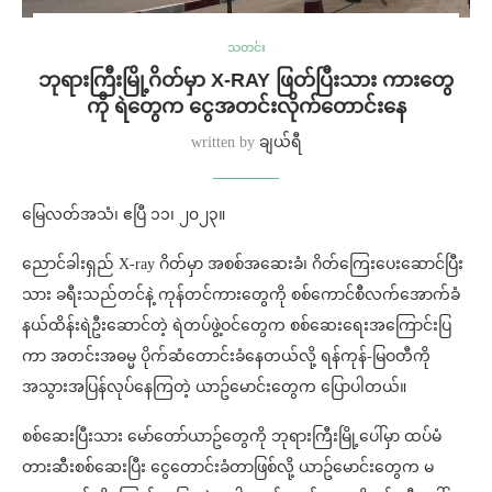
သတင်း
ဘုရားကြီးမြို့ဂိတ်မှာ X-RAY ဖြတ်ပြီးသား ကားတွေ
ကို ရဲတွေက ငွေအတင်းလိုက်တောင်းနေ
written by
ချယ်ရီ
မြေလတ်အသံ၊ ဧပြီ ၁၁၊ ၂၀၂၃။
ညောင်ခါးရှည် X-ray ဂိတ်မှာ အစစ်အဆေးခံ၊ ဂိတ်ကြေးပေးဆောင်ပြီး
သား ခရီးသည်တင်နဲ့ ကုန်တင်ကားတွေကို စစ်ကောင်စီလက်အောက်ခံ
နယ်ထိန်းရဲဦးဆောင်တဲ့ ရဲတပ်ဖွဲ့ဝင်တွေက စစ်ဆေးရေးအကြောင်းပြ
ကာ အတင်းအဓမ္မ ပိုက်ဆံတောင်းခံနေတယ်လို့ ရန်ကုန်-မြဝတီကို
အသွားအပြန်လုပ်နေကြတဲ့ ယာဥ်မောင်းတွေက ပြောပါတယ်။
စစ်ဆေးပြီးသား မော်တော်ယာဥ်တွေကို ဘုရားကြီးမြို့ပေါ်မှာ ထပ်မံ
တားဆီးစစ်ဆေးပြီး ငွေတောင်းခံတာဖြစ်လို့ ယာဥ်မောင်းတွေက မ