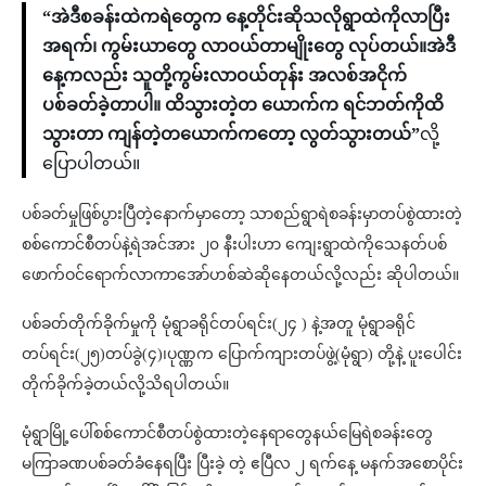
“အဲဒီစခန်းထဲကရဲတွေက နေ့တိုင်းဆိုသလိုရွာထဲကိုလာပြီး
အရက်၊ ကွမ်းယာတွေ လာဝယ်တာမျိုးတွေ လုပ်တယ်။အဲဒီ
နေ့ကလည်း သူတို့ကွမ်းလာဝယ်တုန်း အလစ်အငိုက်
ပစ်ခတ်ခဲ့တာပါ။ ထိသွားတဲ့တ ယောက်က ရင်ဘတ်ကိုထိ
သွားတာ ကျန်တဲ့တယောက်ကတော့ လွတ်သွားတယ်”
လို့
ပြောပါတယ်။
ပစ်ခတ်မှုဖြစ်ပွားပြီတဲ့နောက်မှာတော့ သာစည်ရွာရဲစခန်းမှာတပ်စွဲထားတဲ့
စစ်ကောင်စီတပ်နဲ့ရဲအင်အား ၂၀ နီးပါးဟာ ကျေးရွာထဲကိုသေနတ်ပစ်
ဖောက်ဝင်ရောက်လာကာအော်ဟစ်ဆဲဆိုနေတယ်လို့လည်း ဆိုပါတယ်။
ပစ်ခတ်တိုက်ခိုက်မှုကို မုံရွာခရိုင်တပ်ရင်း(၂၄ ) နဲ့အတူ မုံရွာခရိုင်
တပ်ရင်း(၂၅)တပ်ခွဲ(၄)၊ပုဏ္ဏက ပြောက်ကျားတပ်ဖွဲ့(မုံရွာ) တို့နဲ့ ပူးပေါင်း
တိုက်ခိုက်ခဲ့တယ်လို့သိရပါတယ်။
မုံရွာမြို့ပေါ်စစ်ကောင်စီတပ်စွဲထားတဲ့နေရာတွေနယ်မြေရဲစခန်းတွေ
မကြာခဏပစ်ခတ်ခံနေရပြီး ပြီးခဲ့ တဲ့ ဧပြီလ ၂ ရက်နေ့ မနက်အစောပိုင်း