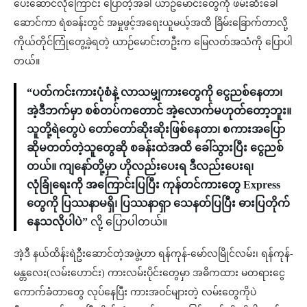
ပေး‌ဆောင်လိုကြောင်း ပြောတဲ့အခါ ယာဥ်မောင်းတွေကို ဖမ်းဆီးခေါ်
ဆောင်ကာ ရဲစခန်းတွင် အမှုဖွင့်အရေးယူမယ့်အထိ ခြိမ်းခြောက်တာလို့
ကိုယ်တိုင်ကြုံတွေ့ခဲ့ရတဲ့ ယာဉ်မောင်းတဦးက မြေလတ်အသံကို ပြောပါ
တယ်။
“ပတ်ကင်းကားပုံစံနဲ့ လာသမျှကားတွေကို ငွေညစ်နေတာ၊
အဲ့ဒီဘက်မှာ စစ်တပ်ကတောင် အဲ့လောက်မဟုတ်တော့ဘူး။
သူတို့ရဲတွေပဲ တော်တော်ဆိုးဆိုးဖြစ်နေတာ၊ စကားအပြော
ဆိုမတတ်တဲ့သူတွေဆို စခန်းထဲအထိ ခေါ်သွားပြီး ငွေညစ်
တယ်။ ကျနော်တို့မှာ ဟိုလည်းပေးရ ဒီလည်းပေးရ၊
လုံခြုံရေးကို အကြောင်းပြပြီး ကုန်တင်ကားတွေ Express
တွေကို ပြဿနာမရှိ၊ ပြဿနာရှာ သေနတ်ပြပြီး ဓားပြတိုက်
နေသလိုပါပဲ”
လို့ ပြောပါတယ်။
အဲ့ဒီ နယ်ထိန်းရဲဦးဆောင်တဲ့အဖွဲ့ဟာ ရန်ကုန်-မော်လမြိုင်လမ်း၊ ရန်ကုန်-
မန္တလေး(လမ်းဟောင်း) ကားလမ်းပိုင်းတွေမှာ အဓိကထား မတရားငွေ
ကောက်ခံတာတွေ လုပ်နေပြီး ကားအဝင်များတဲ့ လမ်းတွေကိုပဲ