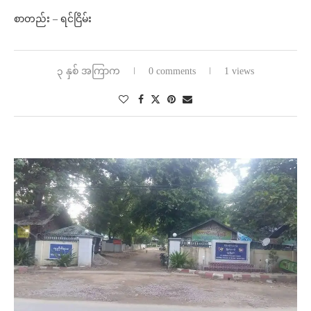
စာတည်း – ရင်ငြိမ်း
၃ နှစ် အကြာက
0 comments
1 views