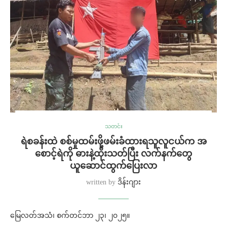
သတင်း
ရဲစခန်းထဲ စစ်မှုထမ်းဖို့ဖမ်းခံထားရသူလူငယ်က အ
စောင့်ရဲကို ဓားနဲ့ထိုးသတ်ပြီး လက်နက်တွေ
ယူဆောင်ထွက်ပြေးလာ
written by
ဒိန်းဂျား
မြေလတ်အသံ၊ စက်တင်ဘာ ၂၃၊ ၂၀၂၅။