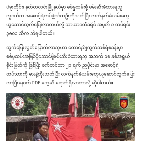
ပဲခူးတိုင်း၊ နတ်တလင်းမြို့နယ်မှာ စစ်မှုထမ်းဖို့ ဖမ်းဆီးခံထားရသူ
လူငယ်က အစောင့်ရဲတပ်ဖွဲ့ဝင်တဦးကိုသတ်ပြီး လက်နက်ခဲယမ်းတွေ
ယူဆောင်ထွက်ပြေးလာတယ်လို့ သာယာဝတီခရိုင် အမှတ် ၁ တပ်ရင်း
၃၈၀၁ ဆီက သိရပါတယ်။
ထွက်ပြေးလွတ်မြောက်လာသူဟာ တောင်ညိုကွက်သစ်ရဲစခန်းမှာ
စစ်မှုထမ်းအဖြစ်ပို့ဆောင်ဖို့ဖမ်းဆီးခံထားရသူ အသက် ၁၈ နှစ်အရွယ်
စိုင်းမြတ်ကို ဖြစ်ပြီး စက်တင်ဘာ ၂၁ ရက် ညပိုင်းမှာ အစောင့်ရဲ
တပ်သားကို ဓားနဲ့ထိုးသတ်ပြီး လက်နက်ခဲယမ်းတွေယူဆောင်ထွက်ပြေး
လာပြီးနောက် PDF တွေဆီ ရောက်ရှိလာတာလို့ ဆိုပါတယ်။