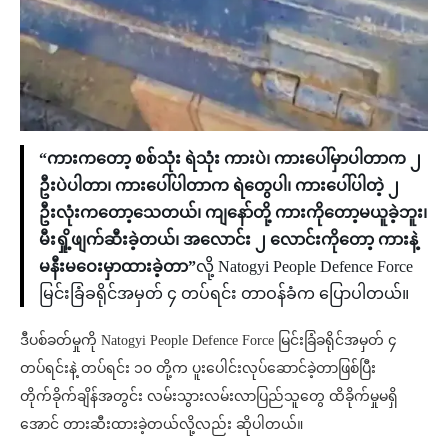
“ကားကတော့ စစ်သုံး ရဲသုံး ကားပဲ၊ ကားပေါ်မှာပါတာက ၂
ဦးပဲပါတာ၊ ကားပေါ်ပါတာက ရဲတွေပါ၊ ကားပေါ်ပါတဲ့ ၂
ဦးလုံးကတော့သေတယ်၊ ကျနော်တို့ ကားကိုတော့မယူခဲ့ဘူး၊
မီးရှို့ဖျက်ဆီးခဲ့တယ်၊ အလောင်း ၂ လောင်းကိုတော့ ကားနဲ့
မနီးမဝေးမှာထားခဲ့တာ”
လို့ Natogyi People Defence Force
မြင်းခြံခရိုင်အမှတ် ၄ တပ်ရင်း တာဝန်ခံက ပြောပါတယ်။
ဒီပစ်ခတ်မှုကို Natogyi People Defence Force မြင်းခြံခရိုင်အမှတ် ၄
တပ်ရင်းနဲ့ တပ်ရင်း ၁၀ တို့က ပူးပေါင်းလုပ်‌ဆောင်ခဲ့တာဖြစ်ပြီး
တိုက်ခိုက်ချိန်အတွင်း လမ်းသွားလမ်းလာပြည်သူတွေ ထိခိုက်မှုမရှိ
အောင် တားဆီးထားခဲ့တယ်လို့လည်း ဆိုပါတယ်။