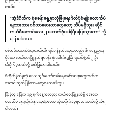
တယ်။
“အဲ့ဒီဂိတ်က ရဲစခန်းရှေ့မှာလုံခြုံရေးဂိတ်ပုံစံမျိုးလောက်ပဲ
ချထားတာ၊ စစ်တာဆေးတာတွေတော့ သိပ်မရှိဘူး။ ဆိုင်
ကယ်စီးကောင်လေး ၂ ယောက်ဗုံးပစ်ပြီးပြေးသွားတာ”
လို့
ပြောပါတယ်။
စစ်တပ်ထောက်ခံတဲ့တယ်လီဂရမ်ချန်နယ်တွေမှာလည်း ဒီကနေ့ညနေ
ပိုင်းက လယ်ဝေးမြို့နယ်ရဲစခန်း ဗုံးပေါက်ကွဲပြီး ရဲတပ်ဖွဲ့ဝင် ၂ ဦး
ထိခိုက်ခဲ့တယ်လို့ ဖော်ပြထားပါတယ်။
ဒီတိုက်ခိုက်မှုကို ဒေသတွင်းတော်လှန်ရေးအင်အားစုတွေဘက်က
သတင်းထုတ်ပြန်တာမတွေ့ရသေးပါဘူး။
ပြီးခဲ့တဲ့ ဧပြီလ ၁၉ ရက်နေ့ကလည်း လယ်ဝေးမြို့နယ်ရှိ အေလာ
လေဆိပ် ရှော့တိုက်ဒုံးတွေနဲ့ပစ်ခတ် တိုက်ခိုက်ခံခဲ့ရသေးတယ်လို့ သိရ
ပါတယ်။