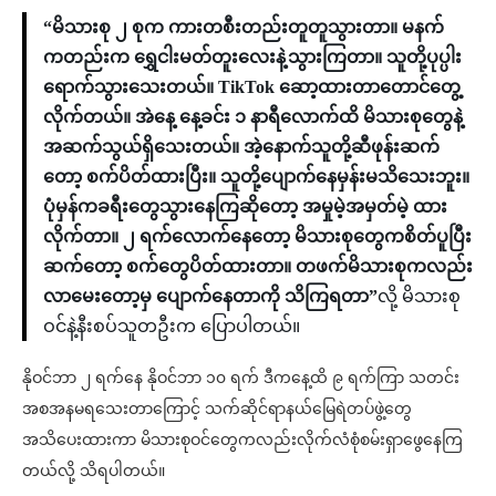
“မိသားစု ၂ စုက ကားတစီးတည်းတူတူသွားတာ။ မနက်
ကတည်းက ရွှေငါးမတ်တူးလေးနဲ့သွားကြတာ။ သူတို့ပုပ္ပါး
ရောက်သွားသေးတယ်။ TikTok ဆော့ထားတာတောင်တွေ့
လိုက်တယ်။ အဲနေ့ နေ့ခင်း ၁ နာရီလောက်ထိ မိသားစုတွေနဲ့
အဆက်သွယ်ရှိသေးတယ်။ အဲ့နောက်သူတို့ဆီဖုန်းဆက်
တော့ စက်ပိတ်ထားပြီး။ သူတို့ပျောက်နေမှန်းမသိသေးဘူး။
ပုံမှန်ကခရီးတွေသွားနေကြဆိုတော့ အမှုမဲ့အမှတ်မဲ့ ထား
လိုက်တာ။ ၂ ရက်လောက်နေတော့ မိသားစုတွေကစိတ်ပူပြီး
ဆက်တော့ စက်တွေပိတ်ထားတာ။ တဖက်မိသားစုကလည်း
လာမေးတော့မှ ပျောက်နေတာကို သိကြရတာ”
လို့ မိသားစု
ဝင်နဲ့နီးစပ်သူတဦးက ပြောပါတယ်။
နိုဝင်ဘာ ၂ ရက်နေ နိုဝင်ဘာ ၁၀ ရက် ဒီကနေ့ထိ ၉ ရက်ကြာ သတင်း
အစအနမရသေးတာကြောင့် သက်ဆိုင်ရာနယ်မြေရဲတပ်ဖွဲ့တွေ
အသိပေးထားကာ မိသားစုဝင်တွေကလည်းလိုက်လံစုံစမ်းရှာဖွေနေကြ
တယ်လို့ သိရပါတယ်။