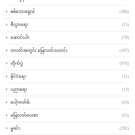
စစ်ဘေးရှောင်
(386)
စီးပွားရေး
(15)
ဆောင်းပါး
(79)
တပတ်အတွင်း မြေလတ်သတင်း
(107)
တိုက်ပွဲ
(976)
နိုင်ငံရေး
(11)
ပညာရေး
(13)
ပေါ့ကတ်စ်
(63)
မြေလတ်ပေးစာ
(55)
မှုခင်း
(292)