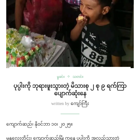
မှုခင်း
သတင်း
ပုပ္ပါးကို ဘုရားဖူးသွားတဲ့ မိသားစု ၂ စု ၉ ရက်ကြာ
ပျောက်ဆုံးနေ
written by
ကျော်ကြီး
ကျောက်ဆည်၊ နိုဝင်ဘာ ၁၀၊ ၂၀၂၅။
မန္တလေးတိုင်း၊ ကျောက်ဆည်မြို့ကနေ ပုပ္ပါးကို အလည်သွားတဲ့