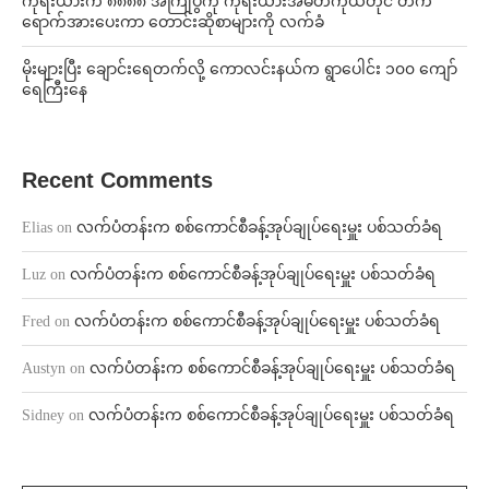
ကိုရီးယားက ၈၈၈၈ အကြိုပွဲကို ကိုရီးယားအမတ်ကိုယ်တိုင် တက်
ရောက်အားပေးကာ တောင်းဆိုစာများကို လက်ခံ
⁨မိုးများပြီး ချောင်းရေတက်လို့ ကောလင်းနယ်က ရွာပေါင်း ၁၀၀ ကျော်
ရေကြီးနေ
Recent Comments
Elias
on
လက်ပံတန်းက စစ်ကောင်စီခန့်အုပ်ချုပ်ရေးမှူး ပစ်သတ်ခံရ
Luz
on
လက်ပံတန်းက စစ်ကောင်စီခန့်အုပ်ချုပ်ရေးမှူး ပစ်သတ်ခံရ
Fred
on
လက်ပံတန်းက စစ်ကောင်စီခန့်အုပ်ချုပ်ရေးမှူး ပစ်သတ်ခံရ
Austyn
on
လက်ပံတန်းက စစ်ကောင်စီခန့်အုပ်ချုပ်ရေးမှူး ပစ်သတ်ခံရ
Sidney
on
လက်ပံတန်းက စစ်ကောင်စီခန့်အုပ်ချုပ်ရေးမှူး ပစ်သတ်ခံရ