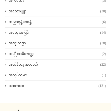
အက်ဆေး
(3)
အင်တာဗျူး
(20)
အညာရနံ့ စာရနံ့
(6)
အတွေးအမြင်
(14)
အထူးကဏ္ဍ
(78)
အမျိုးသမီးကဏ္ဍ
(2)
အယ်ဒီတာ့ အာဘော်
(22)
အလုပ်သမား
(1)
အားကစား
(131)