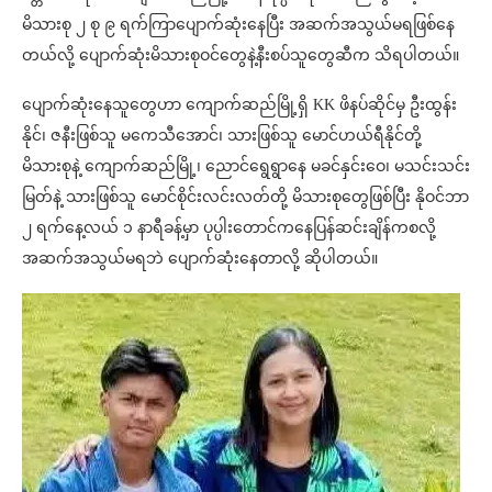
မိသားစု ၂ စု ၉ ရက်ကြာပျောက်ဆုံးနေပြီး အဆက်အသွယ်မရဖြစ်နေ
တယ်လို့ ပျောက်ဆုံးမိသားစုဝင်တွေနဲ့နီးစပ်သူတွေဆီက သိရပါတယ်။
ပျောက်ဆုံးနေသူတွေဟာ ကျောက်ဆည်မြို့ရှိ KK ဖိနပ်ဆိုင်မှ ဦးထွန်း
နိုင်၊ ဇနီးဖြစ်သူ မကေသီအောင်၊ သားဖြစ်သူ မောင်ဟယ်ရီနိုင်တို့
မိသားစုနဲ့ ကျောက်ဆည်မြို့၊ ညောင်ရွေရွာနေ မခင်နှင်းဝေ၊ မသင်းသင်း
မြတ်နဲ့ သားဖြစ်သူ မောင်စိုင်းလင်းလတ်တို့ မိသားစုတွေဖြစ်ပြီး နိုဝင်ဘာ
၂ ရက်နေ့လယ် ၁ နာရီခန့်မှာ ပုပ္ပါးတောင်ကနေပြန်ဆင်းချိန်ကစလို့
အဆက်အသွယ်မရဘဲ ပျောက်ဆုံးနေတာလို့ ဆိုပါတယ်။