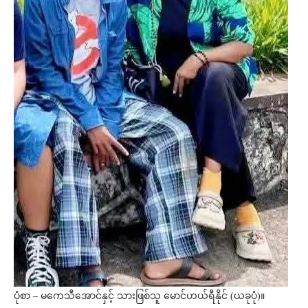
ပုံစာ – မကေသီအောင်နှင့် သားဖြစ်သူ မောင်ဟယ်ရီနိုင် (ယခုပုံ)။