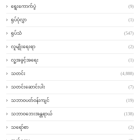
ရွေးကောက်ပွဲ
(9)
ရုပ်ပုံလွှာ
(1)
ရုပ်သံ
(547)
လူမျိုးရေးရာ
(2)
လူ့အခွင့်အရေး
(1)
သတင်း
(4,888)
သတင်းဆောင်းပါး
(7)
သဘာဝပတ်ဝန်းကျင်
(19)
သဘာဝဘေးအန္တရာယ်
(138)
သရော်စာ
(2)