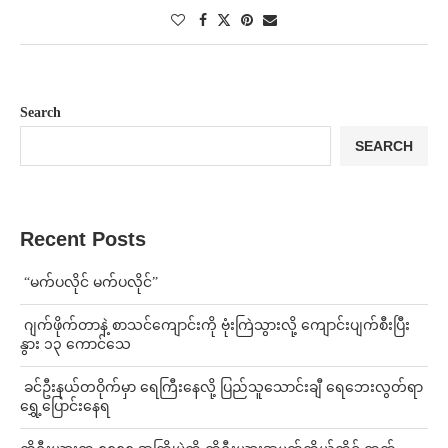
Search
SEARCH
Recent Posts
⁨ ⁨“မက်ပလိုင် မက်ပလိုင်”
⁨⁩ ⁨ဂျက်ဖိုက်တာနဲ့ စာသင်ကျောင်းကို ဗုံးကြဲသွားလို့ ကျောင်းပျက်စီးပြီး
နွား ၁၃ ကောင်သေ
⁩ ⁨ခင်ဦးနယ်တဝိုက်မှာ ရေကြီးနေလို့ ပြည်သူသောင်းချီ ရေဘေးလွတ်ရာ
ရွှေ့ပြောင်းနေရ