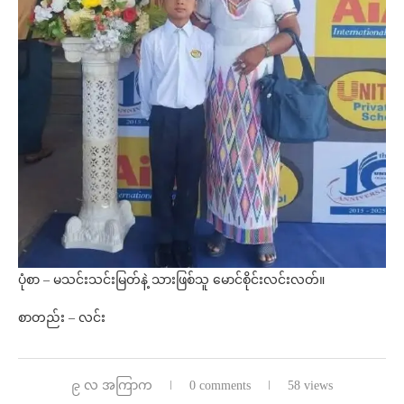
ပုံစာ – မသင်းသင်းမြတ်နဲ့ သားဖြစ်သူ မောင်စိုင်းလင်းလတ်။
စာတည်း – လင်း
၉ လ အကြာက
0 comments
58 views