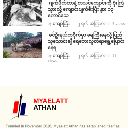
⁨⁩ ⁨ဂျက်ဖိုက်တာနဲ့ စာသင်ကျောင်းကို ဗုံးကြဲ
သွားလို့ ကျောင်းပျက်စီးပြီး နွား ၁၃
ကောင်သေ
by
ကျော်ကြီး
၂ ရက် အကြာက
4 views
⁩ ⁨ခင်ဦးနယ်တဝိုက်မှာ ရေကြီးနေလို့ ပြည်
သူသောင်းချီ ရေဘေးလွတ်ရာရွှေ့ပြောင်း
နေရ
by
ကျော်ကြီး
၂ ရက် အကြာက
11
views
MYAELATT
ATHAN
Founded in November 2018, Myaelatt Athan has established itself as