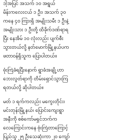
ဒါ့အပြင် အသက် ၁၀ အရွယ်
မိန်းကလေးငယ် ၁ ဦး၊ အသက် ၃၀
ကနေ ၄၀ ကြားရှိ အမျိုးသမီး ၁ ဦးနဲ့
အမျိုးသား ၁ ဦးတို့ ထိခိုက်ဒဏ်ရာရ
ပြီး နေအိမ် ၁၀ လုံးလည်း ပျက်စီး
သွားတယ်လို့ နတ်မောက်မြို့နယ်ပက
ဖတာဝန်ရှိသူက ပြောပါတယ်။
ဗုံးကြဲခံရပြီးနောက် ရွာခံအချို့ဟာ
ဘေးလွတ်ရာကို တိမ်းရှောင်သွားကြ
ရတယ်လို့ ဆိုပါတယ်။
မတ် ၁ ရက်ကလည်း မကွေးတိုင်း၊
မင်းတုန်းမြို့နယ်၊ ပြောင်းကျေးရွာ
အနီးကို စစ်ကော်မရှင်ဘက်က
လေကြောင်းကနေ ဗုံးကြဲတာကြောင့်
ပြည်သူ ၂၅ ဦးသေဆုံးကာ ၂၀ ကျော်