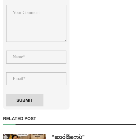
RELATED POST
“ဆာဝါဒီစကပ်”