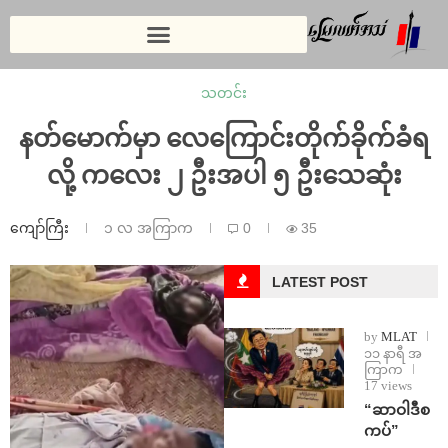
သတင်း
နတ်မောက်မှာ လေကြောင်းတိုက်ခိုက်ခံရ
လို့ ကလေး ၂ ဦးအပါ ၅ ဦးသေဆုံး
ကျော်ကြီး
၁ လ အကြာက
0
35
LATEST POST
by
MLAT
၁၁ နာရီ အ
ကြာက
17 views
“ဆာဝါဒီစ
ကပ်”