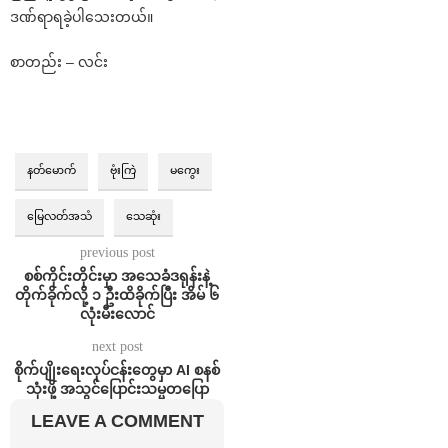
ဒဏ်ရာရခဲ့ပါသေးတယ်။
စာတည်း – လင်း
နတ်မောက်
ဗုံးကြဲ
မကွေး
မြေလတ်အသံ
သေဆုံး
previous post
စစ်ကိုင်းတိုင်းမှာ အသေခံဒရုန်းနဲ့
တိုက်ခိုက်လို့ ၁ ဦးထိခိုက်ပြီး အိမ် ၆
လုံးမီးလောင်
next post
စိုက်ပျိုးရေးလုပ်ငန်းတွေမှာ AI စနစ်
သုံးဖို့ အသွင်ပြောင်းသမ္မတပြော
LEAVE A COMMENT