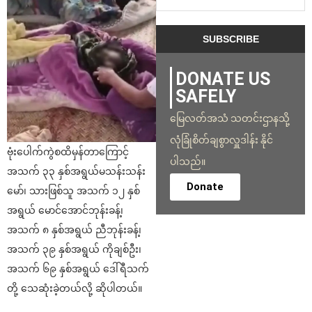
DONATE US
SAFELY
မြေလတ်အသံ သတင်းဌာနသို့
လုံခြုံစိတ်ချစွာလှူဒါန်း နိုင်
ဗုံးပေါက်ကွဲစထိမှန်တာကြောင့်
ပါသည်။
အသက် ၃၃ နှစ်အရွယ်မသန်းသန်း
Donate
မော်၊ သားဖြစ်သူ အသက် ၁၂ နှစ်
အရွယ် မောင်အောင်ဘုန်းခန့်၊
အသက် ၈ နှစ်အရွယ် ညီဘုန်းခန့်၊
အသက် ၃၉ နှစ်အရွယ် ကိုချစ်ဦး၊
အသက် ၆၉ နှစ်အရွယ် ဒေါ်ရီသက်
တို့ သေဆုံးခဲ့တယ်လို့ ဆိုပါတယ်။