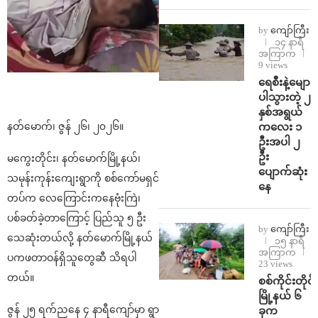
by
ကျော်ကြီး
၁၄ နာရီ
အကြာက
9 views
ရေစီးနဲ့မျော
ပါသွားတဲ့ ၂
နှစ်အရွယ်
ကလေး ၁
နတ်မောက်၊ ဇွန် ၂၆၊ ၂၀၂၆။
ဦးအပါ ၂
ဦး
မကွေးတိုင်း၊ နတ်မောက်မြို့နယ်၊
ပျောက်ဆုံး
သမုန်းကုန်းကျေးရွာကို စစ်ကော်မရှင်
နေ
တပ်က လေကြောင်းကနေဗုံးကြဲ၊
ပစ်ခတ်ခဲ့တာကြောင့် ပြည်သူ ၅ ဦး
by
ကျော်ကြီး
သေဆုံးတယ်လို့ နတ်မောက်မြို့နယ်
၁၅ နာရီ
အကြာက
ပကဖတာဝန်ရှိသူတွေဆီ သိရပါ
23 views
တယ်။
စစ်ကိုင်းတိုင်း
မြို့နယ် ၆
ဇွန် ၂၅ ရက်ညနေ ၄ နာရီကျော်မှာ ရွာ
ခုက