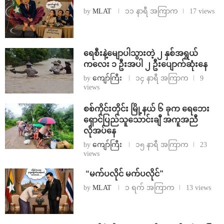
by
MLAT
၁၁ နာရီ အကြာက
17 views
ရေစီးနဲ့မျောပါသွားတဲ့ ၂ နှစ်အရွယ်
ကလေး ၁ ဦးအပါ ၂ ဦးပျောက်ဆုံးနေ
by
ကျော်ကြီး
၁၄ နာရီ အကြာက
9
views
စစ်ကိုင်းတိုင်း မြို့နယ် ၆ ခုက ရေဘေး
ရှောင်ပြည်သူသောင်းချီ အကူအညီ
လိုအပ်နေ
by
ကျော်ကြီး
၁၅ နာရီ အကြာက
23
views
⁨ ⁨“မက်ပလိုင် မက်ပလိုင်”
by
MLAT
၁ ရက် အကြာက
13 views