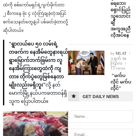
ရေဘေး
ထဲကို စစ်ကော်မရှင်ရဲ့ဂျက်ဖိုက်တာ
ရှောင်ပြည်
၂ စီးကနေ ဗုံး ၄ လုံးကြဲချခဲ့တဲ့အပြင်
သူသောင်း
စက်သေနတ်တွေနဲ့ပါ ပစ်ခတ်ခဲ့တာလို့
ချီ
အကူအညီ
ဆိုပါတယ်။
လိုအပ်နေ
“ရွာလယ်ပေ ၅၀ လမ်းရဲ့
တဖက်က နေအိမ်တွေနားရယ်
by
MLAT
၁ ရက် အ
ရွာမြောက်ဘက်ခြမ်းက လူ
ကြာက
13 views
နေအိမ်ကြားတွေထဲကို ကျ
⁨ ⁨“မက်ပ
တာ။ တိုက်ပွဲတွေဖြစ်နေတာ
လိုင် မက်ပ
မျိုးလည်းမရှိဘူး”
လို့ နတ်
လိုင်”
မောက်မြို့နယ်ပကဖတာဝန်ရှိ
GET DAILY NEWS
သူက ပြောပါတယ်။