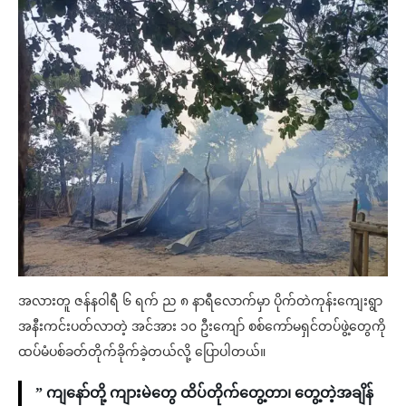
အလားတူ ဇန်နဝါရီ ၆ ရက် ည ၈ နာရီလောက်မှာ ပိုက်တဲကုန်းကျေးရွာ
အနီးကင်းပတ်လာတဲ့ အင်အား ၁၀ ဦးကျော် စစ်ကော်မရှင်တပ်ဖွဲ့တွေကို
ထပ်မံပစ်ခတ်တိုက်ခိုက်ခဲ့တယ်လို့ ပြောပါတယ်။
” ကျနော်တို့ ကျားမဲတွေ ထိပ်တိုက်တွေ့တာ၊ တွေ့တဲ့အချိန်