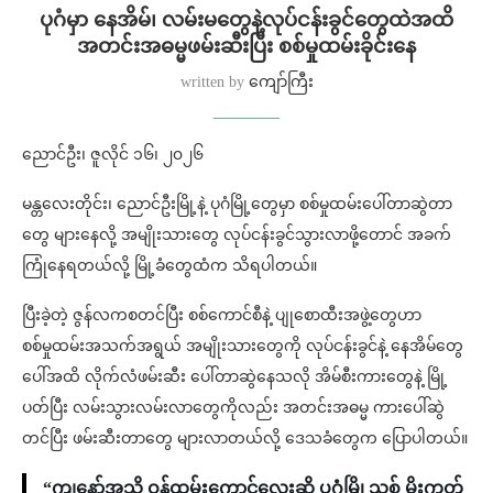
⁨ပုဂံမှာ နေအိမ်၊ လမ်းမတွေနဲ့လုပ်ငန်းခွင်တွေထဲအထိ
အတင်းအဓမ္မဖမ်းဆီးပြီး စစ်မှုထမ်းခိုင်းနေ
written by
ကျော်ကြီး
ညောင်ဦး၊ ဇူလိုင် ၁၆၊ ၂၀၂၆
မန္တလေးတိုင်း၊ ညောင်ဦးမြို့နဲ့ ပုဂံမြို့တွေမှာ စစ်မှုထမ်းပေါ်တာဆွဲတာ
တွေ များနေလို့ အမျိုးသားတွေ လုပ်ငန်းခွင်သွားလာဖို့တောင် အခက်
ကြုံနေရတယ်လို့ မြို့ခံတွေထံက သိရပါတယ်။
ပြီးခဲ့တဲ့ ဇွန်လကစတင်ပြီး စစ်ကောင်စီနဲ့ ပျုစောထီးအဖွဲ့တွေဟာ
စစ်မှုထမ်းအသက်အရွယ် အမျိုးသားတွေကို လုပ်ငန်းခွင်နဲ့ နေအိမ်တွေ
ပေါ်အထိ လိုက်လံဖမ်းဆီး ပေါ်တာဆွဲနေသလို အိမ်စီးကားတွေနဲ့ မြို့
ပတ်ပြီး လမ်းသွားလမ်းလာတွေကိုလည်း အတင်းအဓမ္မ ကားပေါ်ဆွဲ
တင်ပြီး ဖမ်းဆီးတာတွေ များလာတယ်လို့ ဒေသခံတွေက ပြောပါတယ်။
“ကျနော်အသိ ဝန်ထမ်းကောင်လေးဆို ပုဂံမြို့သစ် မိုးကုတ်