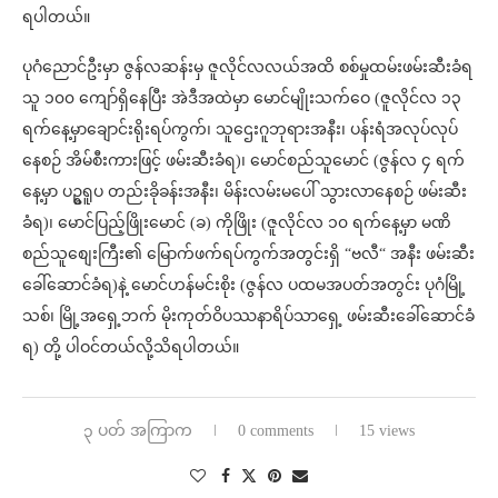
ရပါတယ်။
ပုဂံညောင်ဦးမှာ ဇွန်လဆန်းမှ ဇူလိုင်လလယ်အထိ စစ်မှုထမ်းဖမ်းဆီးခံရ
သူ ၁၀၀ ကျော်ရှိနေပြီး အဲဒီအထဲမှာ မောင်မျိုးသက်ဝေ (ဇူလိုင်လ ၁၃
ရက်နေ့မှာချောင်းရိုးရပ်ကွက်၊ သူဌေးဂူဘုရားအနီး၊ ပန်းရံအလုပ်လုပ်
နေစဉ် အိမ်စီးကားဖြင့် ဖမ်းဆီးခံရ)၊ မောင်စည်သူမောင် (ဇွန်လ ၄ ရက်
နေ့မှာ ပဥ္စရူပ တည်းခိုခန်းအနီး၊ မိန်းလမ်းမပေါ် သွားလာနေစဉ် ဖမ်းဆီး
ခံရ)၊ မောင်​ပြည့်ဖြိုးမောင် (ခ) ကိုဖြိုး (ဇူလိုင်လ ၁၀ ရက်နေ့မှာ မဏိ
စည်သူစျေးကြီး၏ မြောက်ဖက်ရပ်ကွက်အတွင်းရှိ “ဗလီ“ အနီး ဖမ်းဆီး
ခေါ်ဆောင်ခံရ)နဲ့ မောင်ဟန်မင်းစိုး (ဇွန်လ ပထမအပတ်အတွင်း ပုဂံမြို့
သစ်၊ မြို့အရှေ့ဘက် မိုးကုတ်ဝိပဿနာရိပ်သာရှေ့ ဖမ်းဆီးခေါ်ဆောင်ခံ
ရ) တို့ ပါဝင်တယ်လို့သိရပါတယ်။
၃ ပတ် အကြာက
0 comments
15 views