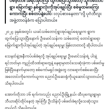
ပစ်ခဲ့တာ။ အရင်အုပ်ကြီး ထွက်ပြေးသွားတော့ သူကတောင်
ရွာ၊ မြောက်ရွာ နှစ်ရွာလုံးကိုအုပ်ချုပ်ပြီး စစ်မှုထမ်းကြေး
ကောက်ပြီး စစ်တပ်နဲ့ပေါင်
းလုပ်စားနေတာ”လို့ ပုဂံဘီလူး
အဖွဲ့တာဝန်ခံက ပြောပါတယ်။
၂၀၂၄ ခုနှစ်အတွင်း ယခင်သစ်တောင့်ရွာအုပ်ချုပ်ရေးမှူးက ရွာက
ထွက်ပြေးသွားပြီးနောက် ဦးမောင်သန်းက သစ်တောင့် တောင်ရွာရော
မြောက်ရွာကိုပါအုပ်ချုပ်တဲ့ အုပ်ချုပ်ရေးမှူး ဖြစ်လာတာလို့ ဆိုပါတယ်။
သေနတ်နဲ့အနီးကပ်ပစ်ခံရလို့ အုပ်ချုပ်ရေးမှူး ဦးမောင်သန်းရဲ့ ပါးနဲ့
ရင်ဘတ်မှာ ကျည်ထိဒဏ်ရာတွေနဲ့ နေရာမှာတင်သေဆုံးခဲ့ကာ ပစ်ခတ်မှု
ဖြစ်ပြီးနောက်မှာတော့ စစ်ကော်မရှင်အဖွဲ့တွေ လာရောက်စစ်ဆေးပြီး
အလောင်းကိုကောက်ယူကာ ညောင်ဦးဆေးရုံကိုယူဆောင်သွားတယ်လို့
သိရပါတယ်။
အောက်တိုဘာ ၁၆ ရက်ကလည်း ညောင်ဦးမြို့နယ်၊ ထီးပုကျေးရွာမှာ
ဘီယာဆိုင်ထိုင်နေတဲ့ အုပ်ကြီး ဦးသိန်းပို ပစ်ခတ်ခံရလို့သေဆုံးသွား
တယ်လို့ သိရပါတယ်။