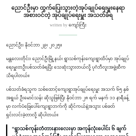
ညောင်ဦးမှာ ထွက်ပြေးသွားတဲ့အုပ်ချုပ်ရေးမှူးနေရာ
အစားဝင်တဲ့ အုပ်ချုပ်ရေးမှူး အသတ်ခံရ
written by
ကျော်ကြီး
ညောင်ဦး၊ နိုဝင်ဘာ ၂၉၊ ၂၀၂၅။
မန္တလေးတိုင်း၊ ညောင်ဦးမြို့နယ်၊ ရွာသစ်ကုန်းကျေးရွာထိပ်မှာ အုပ်ချုပ်
ရေးမှူးတဦးပစ်သတ်ခံရပြီး သေဆုံးသွားတယ်လို့ ပုဂံဘီလူးအဖွဲ့ဆီက
သိရပါတယ်။
ပစ်သတ်ခံရသူက သစ်ထောင့်ကျေးရွာအုပ်ချုပ်ရေးမှူး အသက် ၆၅ နှစ်
အရွယ် ဦးမောင်သန်း ဆိုသူဖြစ်ပြီး နိုဝင်ဘာ ၂၈ ရက် မနက် ၁၁ နာရီခန့်
မှာ လက်ပံခြေပေါ်ကျေးရွာဘက်ကို ဆိုင်ကယ်နဲ့အသွား ပစ်ခတ်
ရှင်းလင်းခဲ့တာလို့ ဆိုပါတယ်။
“ရွာသစ်ကုန်းတံတားနားလေးမှာ အကုန်လုံးပေါင်း ၆ ချက်