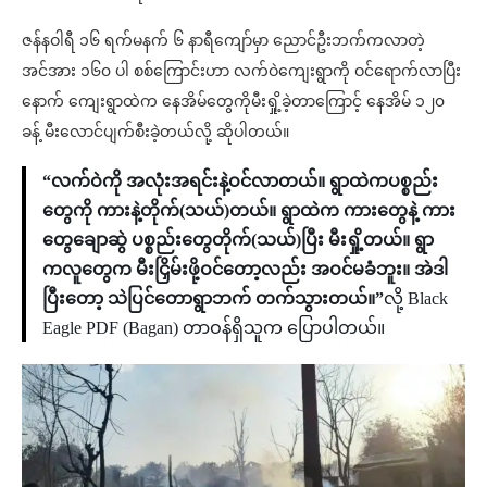
ဇန်နဝါရီ ၁၆ ရက်မနက် ၆ နာရီကျော်မှာ ညောင်ဦးဘက်ကလာတဲ့
အင်အား ၁၆၀ ပါ စစ်ကြောင်းဟာ လက်ဝဲကျေးရွာကို ဝင်ရောက်လာပြီး
နောက် ကျေးရွာထဲက နေအိမ်တွေကိုမီးရှို့ခဲ့တာကြောင့် နေအိမ် ၁၂၀
ခန့် မီးလောင်ပျက်စီးခဲ့တယ်လို့ ဆိုပါတယ်။
“လက်ဝဲကို အလုံးအရင်းနဲ့ဝင်လာတယ်။ ရွာထဲကပစ္စည်း
တွေကို ကားနဲ့တိုက်(သယ်)တယ်။ ရွာထဲက ကားတွေနဲ့ ကား
တွေချောဆွဲ ပစ္စည်းတွေတိုက်(သယ်)ပြီး မီးရှို့တယ်။ ရွာ
ကလူတွေက မီးငြှိမ်းဖို့ဝင်တော့လည်း အဝင်မခံဘူး။ အဲဒါ
ပြီးတော့ သဲပြင်တောရွာဘက် တက်သွားတယ်။”
လို့ Black
Eagle PDF (Bagan) တာဝန်ရှိသူက ပြောပါတယ်။