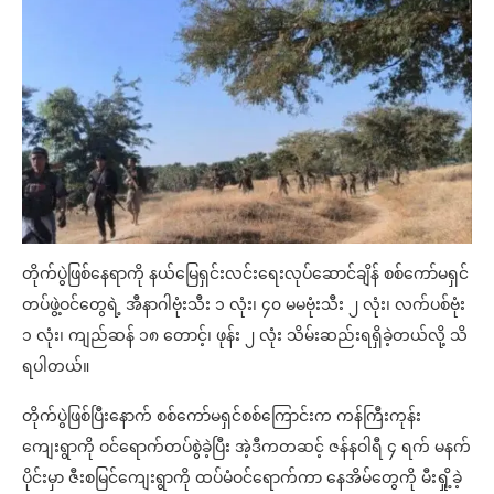
တိုက်ပွဲဖြစ်နေရာကို နယ်မြေရှင်းလင်းရေးလုပ်ဆောင်ချိန် စစ်ကော်မရှင်
တပ်ဖွဲ့ဝင်တွေရဲ့ အီနာဂါဗုံးသီး ၁ လုံး၊ ၄၀ မမဗုံးသီး ၂ လုံး၊ လက်ပစ်ဗုံး
၁ လုံး၊ ကျည်ဆန် ၁၈ တောင့်၊ ဖုန်း ၂ လုံး သိမ်းဆည်းရရှိခဲ့တယ်လို့ သိ
ရပါတယ်။
တိုက်ပွဲဖြစ်ပြီးနောက် စစ်ကော်မရှင်စစ်ကြောင်းက ကန်ကြီးကုန်း
ကျေးရွာကို ဝင်ရောက်တပ်စွဲခဲ့ပြီး အဲ့ဒီကတဆင့် ဇန်နဝါရီ ၄ ရက် မနက်
ပိုင်းမှာ ဇီးစမြင်ကျေးရွာကို ထပ်မံဝင်ရောက်ကာ နေအိမ်တွေကို မီးရှို့ခဲ့