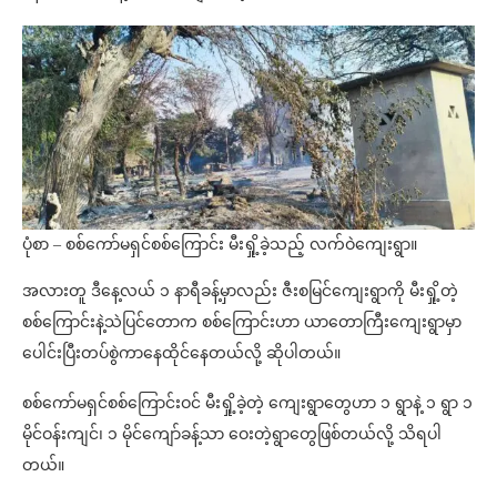
ပုံစာ – စစ်ကော်မရှင်စစ်ကြောင်း မီးရှို့ခဲ့သည့် လက်ဝဲကျေးရွာ။
အလားတူ ဒီနေ့လယ် ၁ နာရီခန့်မှာလည်း ဇီးစမြင်ကျေးရွာကို မီးရှို့တဲ့
စစ်ကြောင်းနဲ့သဲပြင်တောက စစ်ကြောင်းဟာ ယာတောကြီးကျေးရွာမှာ
ပေါင်းပြီးတပ်စွဲကာနေထိုင်နေတယ်လို့ ဆိုပါတယ်။
စစ်ကော်မရှင်စစ်ကြောင်းဝင် မီးရှို့ခဲ့တဲ့ ကျေးရွာတွေဟာ ၁ ရွာနဲ့ ၁ ရွာ ၁
မိုင်ဝန်းကျင်၊ ၁ မိုင်ကျော်ခန့်သာ ဝေးတဲ့ရွာတွေဖြစ်တယ်လို့ သိရပါ
တယ်။