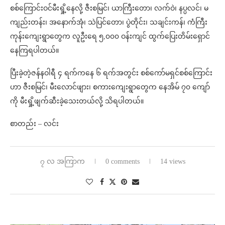
စစ်ကြောင်းဝင်မီးရှို့နေလို့ ဇီးစမြင်၊ ယာကြီးတော၊ လက်ဝဲ၊ နပ္ပလင်၊ မ
ကျည်းတန်း၊ အနောက်အုံ၊ သဲပြင်တော၊ ပွဲတိုင်း၊ သချင်းကန်၊ ကံကြီး
ကုန်းကျေးရွာတွေက လူဦးရေ ၅,၀၀၀ ဝန်းကျင် ထွက်ပြေးတိမ်းရှောင်
နေကြရပါတယ်။
ပြီးခဲ့တဲ့ဇန်နဝါရီ ၄ ရက်ကနေ ၆ ရက်အတွင်း စစ်ကော်မရှင်စစ်ကြောင်း
ဟာ ဇီးစမြင်၊ မီးလောင်ဖျား၊ စကားကျေးရွာတွေက နေအိမ် ၇၀ ကျော်
ကို မီးရှို့ဖျက်ဆီးခဲ့သေးတယ်လို့ သိရပါတယ်။
စာတည်း – လင်း
၇ လ အကြာက
0 comments
14 views