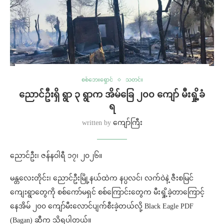
စစ်ဘေးရှောင်
သတင်း
ညောင်ဦးရှိ ရွာ ၃ ရွာက အိမ်ခြေ ၂၀၀ ကျော် မီးရှို့ခံ
ရ
written by
ကျော်ကြီး
ညောင်ဦး၊ ဇန်နဝါရီ ၁၇၊ ၂၀၂၆။
မန္တလေးတိုင်း၊ ညောင်ဦးမြို့နယ်ထဲက နပ္ပလင်၊ လက်ဝဲနဲ့ ဇီးစမြင်
ကျေးရွာတွေကို စစ်ကော်မရှင် စစ်ကြောင်းတွေက မီးရှို့ခဲ့တာကြောင့်
နေအိမ် ၂၀၀ ကျော်မီးလောင်ပျက်စီးခဲ့တယ်လို့ Black Eagle PDF
(Bagan) ဆီက သိရပါတယ်။