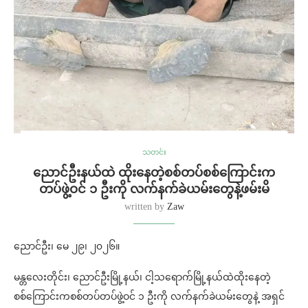
သတင်း
ညောင်ဦးနယ်ထဲ ထိုးနေတဲ့စစ်တပ်စစ်ကြောင်းက
တပ်ဖွဲ့ဝင် ၁ ဦးကို လက်နက်ခဲယမ်း‌တွေနဲ့ဖမ်းမိ
written by
Zaw
ညောင်ဦး၊ မေ ၂‌၉၊ ၂၀၂၆။
မန္တလေးတိုင်း၊ ညောင်ဦးမြို့နယ်၊ ငါ့သရောက်မြို့နယ်ထဲထိုးနေတဲ့
စစ်ကြောင်းကစစ်တပ်တပ်ဖွဲ့ဝင် ၁ ဦးကို လက်နက်ခဲယမ်းတွေနဲ့ အရှင်