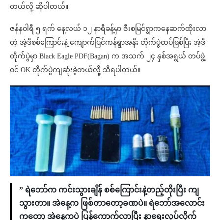
တယ်လို့ ဆိုပါတယ်။
ဇန်နဝါရီ ၅ ရက် နေ့လ​ယ် ၁၂ နာရီခန့်မှာ ဇီးစမြင်ရွာကနေဆက်ထိုးလာ
တဲ့ အဲ့ဒီစစ်ကြောင်းနဲ့ ကျောက်ပြင်ကန်ရွာအနီး တိုက်ပွဲထပ်ဖြစ်ပြီး အဲ့ဒီ
တိုက်ပွဲမှာ Black Eagle PDF(Bagan) က အသက် ၂၄ နှစ်အရွယ် တပ်ဖွဲ့
ဝင် OK တိုက်ပွဲကျဆုံးခဲ့တယ်လို့ သိရပါတယ်။
” ရဲဘော်က ကင်းသွားချိန် စစ်ကြောင်းနဲ့တည့်တိုးပြီး ကျ
သွားတာ။ အဲနေ့က ဖြစ်တာတော့ခဏပဲ။ ရဲဘော်အလောင်း
ကတော့ အဲနေ့ကပဲ ပြန်ကောက်လာပြီး နာရေးလုပ်လိုက်