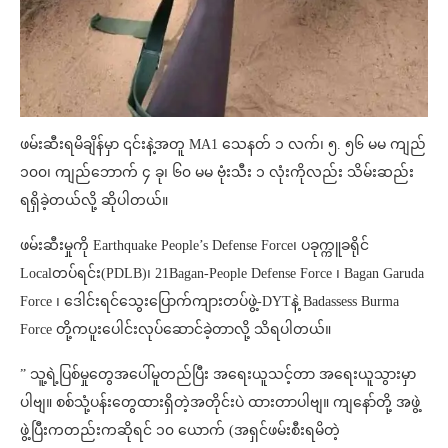
ဖမ်းဆီးရမိချိန်မှာ ၎င်းနဲ့အတူ MA1 သေနတ် ၁ လက်၊ ၅. ၅၆ မမ ကျည်
၁၀၀၊ ကျည်ဘောက် ၄ ခု၊ ၆၀ မမ ဗုံးသီး ၁ လုံးကိုလည်း သိမ်းဆည်း
ရရှိခဲ့တယ်လို့ ဆိုပါတယ်။
ဖမ်းဆီးမှုကို Earthquake People’s Defense Force၊ ပခုက္ကူခရိုင်
Localတပ်ရင်း(PDLB)၊ 21Bagan-People Defense Force ၊ Bagan Garuda
Force ၊ ဒေါင်းရင်သွေးပြောက်ကျားတပ်ဖွဲ့-DYTနဲ့ Badassess Burma
Force တို့ကပူးပေါင်းလုပ်ဆောင်ခဲ့တာလို့ သိရပါတယ်။
” သူ့ရဲ့ပြစ်မှုတွေအပေါ်မူတည်ပြီး အရေးယူသင့်တာ အရေးယူသွားမှာ
ပါဗျ။ စစ်သုံ့ပန်းတွေထားရှိတဲ့အတိုင်းပဲ ထားတာပါဗျ။ ကျနော်တို့ အဖွဲ့
ဖွဲ့ပြီးကတည်းကဆိုရင် ၁၀ ယောက် (အရှင်ဖမ်းစီးရမိတဲ့