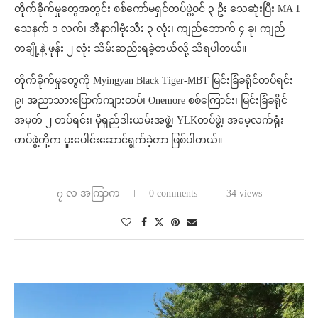
တိုက်ခိုက်မှုတွေအတွင်း စစ်ကော်မရှင်တပ်ဖွဲ့ဝင် ၃ ဦး သေဆုံးပြီး MA 1
သေနက် ၁ လက်၊ အီနာဂါဗုံးသီး ၃ လုံး၊ ကျည်ဘောက် ၄ ခု၊ ကျည်
တချို့နဲ့ ဖုန်း ၂ လုံး သိမ်းဆည်းရခဲ့တယ်လို့ သိရပါတယ်။
တိုက်ခိုက်မှုတွေကို Myingyan Black Tiger-MBT မြင်းခြံခရိုင်တပ်ရင်း
၉၊ အညာသားပြောက်ကျားတပ်၊ Onemore စစ်ကြောင်း၊ မြင်းခြံခရိုင်
အမှတ် ၂ တပ်ရင်း၊ မိုရှည်ဒါးယမ်းအဖွဲ့၊ YLKတပ်ဖွဲ့၊ အမေ့လက်ရုံး
တပ်ဖွဲ့တို့က ပူးပေါင်းဆောင်ရွက်ခဲ့တာ ဖြစ်ပါတယ်။
၇ လ အကြာက
0 comments
34 views