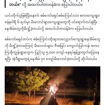
တယ်။”
လို့ အထက်ပါတာဝန်ခံက ပြောပါတယ်။
ယင်းတိုက်ပွဲဖြစ်ပြီးနောက် စစ်ကော်မရှင်စစ်ကြောင်းဟာ စကာကျေးရွာ၊
ဇန်နဝါရီ ၆ ရက်မှာ မီးလောင်ဖျားကျေးရွာတွေကို ဝင်ရောက်တပ်စွဲပြီး
နေအိမ်တွေကိုမီးရှို့ခဲ့တယ်လို့ အထက်ပါတာဝန်ခံက ပြောပါတယ်။
စစ်ကော်မရှင်တပ်က စစ်ကြောင်းထိုးရာတလျှောက်ကျေးရွာနေအိမ်တွေ
ကို မီးရှို့ခဲ့တာကြောင့် မီးလောင်ဖျား၊ ဇီးစမြင်၊ ကျောက်ပြင်ကန်၊ စကာ၊
ကြအိုကျွန်းရွာတွေက ပြည်သူ ၅,၀၀၀ ကျော် နေရပ်စွန့်ခွာထွက်ပြေးနေ
ရပြီး အဲ့ဒီရွာတွေရဲ့နေအိမ် ၇၀ ကျော်မီးလောင်ခဲ့တယ်လို့ ဆိုပါတယ်။