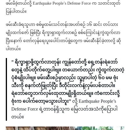
ဖမ်းမိခဲ့တယ်လို့ Earthquake People’s Defense Force က သတင်းထုတ်
ပြန်ပါတယ်။
ဖမ်းဆီးခံရသူဟာ စစ်မှုထမ်းသင်တန်းအပတ်စဉ် ၁၆ ဆင်း တပ်သား
မျိုးထက်ဇော် ဖြစ်ပြီး ရိက္ခာရှာထွက်လာစဥ် စစ်ကြောင်းနဲ့ကွဲထွက်လာ
ပြီးနောက် တော်လှန်ရေးပူးပေါင်းတပ်ဖွဲ့တွေက ဖမ်းဆီးနိုင်ခဲ့တာလို့ ဆို
ပါတယ်။
” ရိက္ခာရှာဖို့ထွက်လာတုန်း ကျွန်တော်တို့ ရှေ့တန်း‌ရဲဘော်
တွေနဲ့ ထိပ်တိုက်တွေ့ပါဗျ။ တယောက်တည်း ကွဲထွက်လာတဲ့
ပုံစံမျိုးပါဗျ။ ဖမ်းဆီးစဉ်မှာလည်း သူ့မှာပါတဲ့ ၆၀ မမ ဗုံး
သီးကို စနက်တံဖြုတ်ပြီး ဒီတိုင်းလက်နဲ့လှမ်းပစ်တာပါ။
ရဲဘော်တွေဘက်လှမ်းထုတာမျိုးရှိတယ်ဗျ။ ကံကောင်းလို့
ဗုံးက ပေါက်တော့မသွားပါဘူး”
လို့ Earthquake People’s
Defense Force ရဲ့တာ၀န်ရှိသူက မြေလတ်အသံကိုပြောပါ
တယ်။