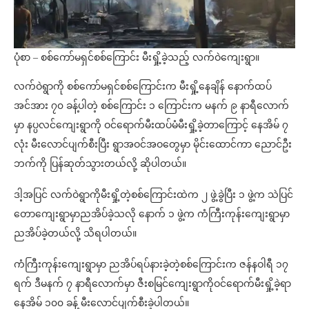
ပုံစာ – စစ်ကော်မရှင်စစ်ကြောင်း မီးရှို့ခဲ့သည့် လက်ဝဲကျေးရွာ။
လက်ဝဲရွာကို စစ်ကော်မရှင်စစ်ကြောင်းက မီးရှို့နေချိန် နောက်ထပ်
အင်အား ၇၀ ခန့်ပါတဲ့ စစ်ကြောင်း ၁ ကြောင်းက မနက် ၉ နာရီလောက်
မှာ နပ္ပလင်ကျေးရွာကို ဝင်ရောက်မီးထပ်မံမီးရှို့ခဲ့တာကြောင့် နေအိမ် ၇
လုံး မီးလောင်ပျက်စီးပြီး ရွာအဝင်အဝတွေမှာ မိုင်းထောင်ကာ ညောင်ဦး
ဘက်ကို ပြန်ဆုတ်သွားတယ်လို့ ဆိုပါတယ်။
ဒါ့အပြင် လက်ဝဲရွာကိုမီးရှို့တဲ့စစ်ကြောင်းထဲက ၂ ဖွဲ့ခွဲပြီး ၁ ဖွဲ့က သဲပြင်
တောကျေးရွာမှာညအိပ်ခဲ့သလို နောက် ၁ ဖွဲ့က ကံကြီးကုန်းကျေးရွာမှာ
ညအိပ်ခဲ့တယ်လို့ သိရပါတယ်။
ကံကြီးကုန်းကျေးရွာမှာ ညအိပ်ရပ်နားခဲ့တဲ့စစ်ကြောင်းက ဇန်နဝါရီ ၁၇
ရက် ဒီမနက် ၇ နာရီလောက်မှာ ဇီးစမြင်ကျေးရွာကိုဝင်ရောက်မီးရှို့ခဲ့ရာ
နေအိမ် ၁၀၀ ခန့် မီးလောင်ပျက်စီးခဲ့ပါတယ်။