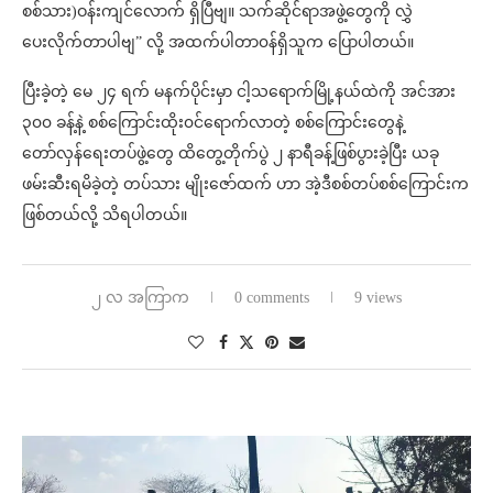
စစ်သား)ဝန်းကျင်လောက် ရှိပြီဗျ။ သက်ဆိုင်ရာအဖွဲ့တွေကို လွှဲ
ပေးလိုက်တာပါဗျ” လို့ အထက်ပါတာ၀န်ရှိသူက ပြောပါတယ်။
ပြီးခဲ့တဲ့ မေ ၂၄ ရက် မနက်ပိုင်းမှာ ငါ့သရောက်မြို့နယ်ထဲကို အင်အား
၃၀၀ ခန့်နဲ့ စစ်ကြောင်းထိုး၀င်ရောက်လာတဲ့ စစ်ကြောင်းတွေနဲ့
တော်လှန်ရေးတပ်ဖွဲ့တွေ ထိတွေ့တိုက်ပွဲ ၂ နာရီခန့်ဖြစ်ပွားခဲ့ပြီး ယခု
ဖမ်းဆီးရမိခဲ့တဲ့ တပ်သား မျိုးဇော်ထက် ဟာ အဲ့ဒီစစ်တပ်စစ်ကြောင်းက
ဖြစ်တယ်လို့ သိရပါတယ်။
၂ လ အကြာက
0 comments
9 views