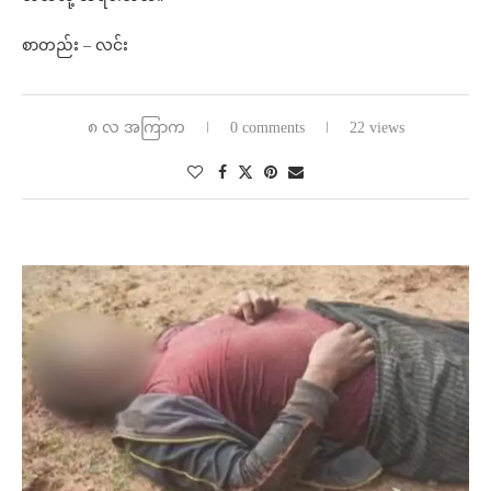
စာတည်း – လင်း
၈ လ အကြာက
0 comments
22 views