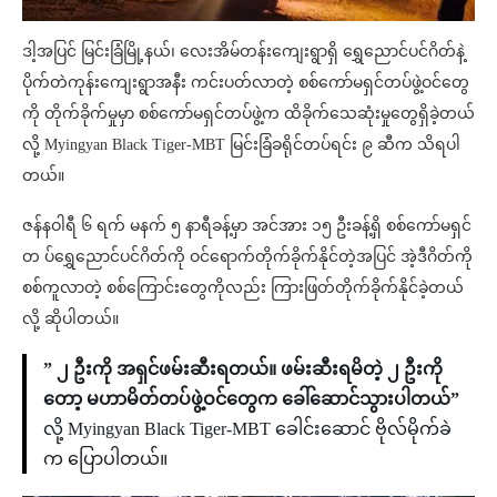
ဒါ့အပြင် မြင်းခြံမြို့နယ်၊ လေးအိမ်တန်းကျေးရွာရှိ ရွှေညောင်ပင်ဂိတ်နဲ့
ပိုက်တဲကုန်းကျေးရွာအနီး ကင်းပတ်လာတဲ့ စစ်ကော်မရှင်တပ်ဖွဲ့ဝင်တွေ
ကို တိုက်ခိုက်မှုမှာ စစ်ကော်မရှင်တပ်ဖွဲ့က ထိခိုက်သေဆုံးမှုတွေရှိခဲ့တယ်
လို့ Myingyan Black Tiger-MBT မြင်းခြံခရိုင်တပ်ရင်း ၉ ဆီက သိရပါ
တယ်။
ဇန်နဝါရီ ၆ ရက် မနက် ၅ နာရီခန့်မှာ အင်အား ၁၅ ဦးခန့်ရှိ စစ်ကော်မရှင်
တ ပ်ရွှေညောင်ပင်ဂိတ်ကို ဝင်ရောက်တိုက်ခိုက်နိုင်တဲ့အပြင် အဲ့ဒီဂိတ်ကို
စစ်ကူလာတဲ့ စစ်ကြောင်းတွေကိုလည်း ကြားဖြတ်တိုက်ခိုက်နိုင်ခဲ့တယ်
လို့ ဆိုပါတယ်။
” ၂ ဦးကို အရှင်ဖမ်းဆီးရတယ်။ ဖမ်းဆီးရမိတဲ့ ၂ ဦးကို
တော့ မဟာမိတ်တပ်ဖွဲ့ဝင်တွေက ခေါ်ဆောင်သွားပါတယ်”
လို့ Myingyan Black Tiger-MBT ခေါင်းဆောင် ဗိုလ်မိုက်ခဲ
က ပြောပါတယ်။