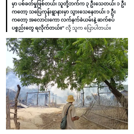
မှာ ပစ်ခတ်မှုဖြစ်တယ်၊ သူတို့ဘက်က ၃ ဦးသေတယ်၊ ၁ ဦး
ကတော့ သပြေကုန်းရွာနားမှာ သွားသေနေတယ်၊ ၁ ဦး
ကတော့ အလောင်းကော လက်နက်ခဲယမ်းနဲ့ ဆက်စပ်
ပစ္စည်းတွေ ရလိုက်တယ်။”
လို့ သူက ပြောပါတယ်။