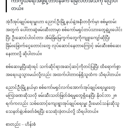
ကာကွယ်ရေးအဖွဲ့ရဲ့တာဝန်ခံက မြေလတ်အသံကို ပြောပါ
တယ်။
အဲ့ဒီအုပ်ချုပ်ရေးမှူးဟာ ညောင်ဦးမြို့နယ်နဲ့အနီးတဝိုက်မှာ စစ်မှုထမ်း
အတွက် ပေါ်တာဆွဲဖမ်းဆီးတာမှာ စစ်ကော်မရှင်တပ်သားတွေနဲ့ပူးပေါင်း
ပြီး ဦးဆောင်ပါဝင်တာ၊ အိမ်ခြံမြေကွက်တွေကိုကျူးကျော်ဆိုပြီး
ခြိမ်းခြောက်ငွေတောင်းတွေ လုပ်ဆောင်နေတာကြောင့် ဖမ်းဆီးစစ်ဆေး
နေတာလို့ ဆိုပါတယ်။
စစ်ဆေးမှုပြီးဆုံးရင် သက်ဆိုင်ရာအဆင့်ဆင့်ကိုတင်ပြပြီး ထိရောက်စွာ
အရေးယူသွားမယ်လို့လည်း အထက်ပါတာဝန်ရှိသူထံက သိရပါတယ်။
ညောင်ဦးမြို့နယ်မှာ စစ်ကော်မရှင်လက်အောက်အုပ်ချုပ်ရေးမှူးတွေ
မကြာခဏဆိုသလို ဖမ်းဆီးသတ်ဖြတ်ခံရမှုတွေရှိနေပြီး နိုဝင်ဘာ ၂၈
ရက်ကလည်း သစ်ထောင့်ကျေးရွာအုပ်ချုပ်ရေးမှူး ဦးမောင်သန်းဆိုသူ
သေနတ်နဲ့ပစ်ခတ်ခံရပြီး သေဆုံးခဲ့တယ်လို့ သိရပါတယ်။
စာတည်း – ဟိန်းစံ