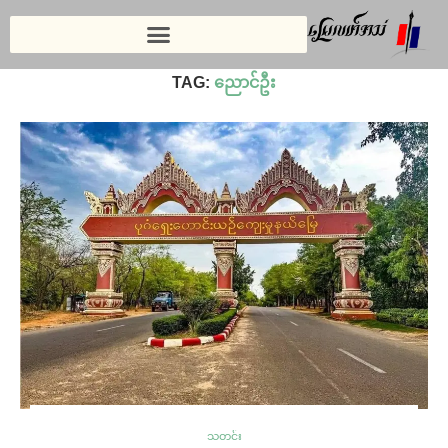
Home
»
ညောင်ဦး
TAG:
ညောင်ဦး
သတင်း