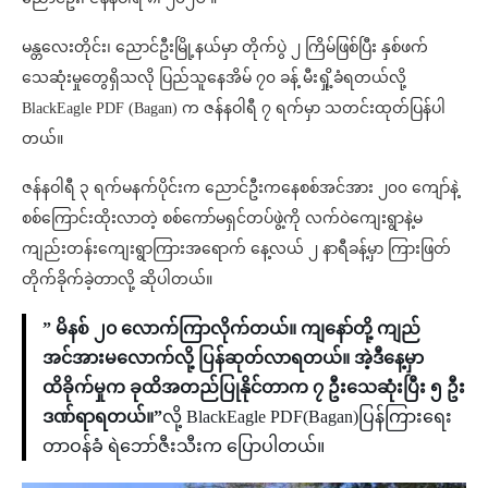
မန္တလေးတိုင်း၊ ညောင်ဦးမြို့နယ်မှာ တိုက်ပွဲ ၂ ကြိမ်ဖြစ်ပြီး နှစ်ဖက်
သေဆုံးမှုတွေရှိသလို ပြည်သူနေအိမ် ၇၀ ခန့် မီးရှို့ခံရတယ်လို့
BlackEagle PDF (Bagan) က ဇန်နဝါရီ ၇ ရက်မှာ သတင်းထုတ်ပြန်ပါ
တယ်။
ဇန်နဝါရီ ၃ ရက်မနက်ပိုင်းက ညောင်ဦးကနေစစ်အင်အား ၂၀၀ ကျော်နဲ့
စစ်ကြောင်းထိုးလာတဲ့ စစ်ကော်မရှင်တပ်ဖွဲ့ကို လက်ဝဲကျေးရွာနဲ့မ
ကျည်းတန်းကျေးရွာကြားအရောက် နေ့လယ် ၂ နာရီခန့်မှာ ကြားဖြတ်
တိုက်ခိုက်ခဲ့တာလို့ ဆိုပါတယ်။
” မိနစ် ၂၀ လောက်ကြာလိုက်တယ်။ ကျနော်တို့ ကျည်
အင်အားမလောက်လို့ ပြန်ဆုတ်လာရတယ်။ အဲ့ဒီနေ့မှာ
ထိခိုက်မှုက ခုထိအတည်ပြုနိုင်တာက ၇ ဦးသေဆုံးပြီး ၅ ဦး
ဒဏ်ရာရတယ်။”
လို့ BlackEagle PDF(Bagan)ပြန်ကြားရေး
တာဝန်ခံ ရဲဘော်ဇီးသီးက ပြောပါတယ်။