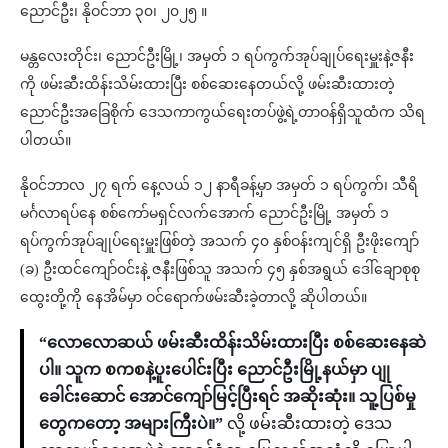
ညောင်ဦး၊ နိုဝင်ဘာ ၃၀၊ ၂၀၂၅ ။
မန္တလေးတိုင်း၊ ညောင်ဦးမြို့၊ အမှတ် ၁ ရပ်ကွက်အုပ်ချုပ်ရေးမှူးနဲ့ဇနီး
ကို ဖမ်းဆီးထိန်းသိမ်းထားပြီး စစ်ဆေးနေတယ်လို့ ဖမ်းဆီးထားတဲ့
ညောင်ဦးအခြေစိုက် ဒေသကာကွယ်ရေးတပ်ဖွဲ့ရဲ့တာဝန်ရှိသူထံက သိရ
ပါတယ်။
နိုဝင်ဘာလ ၂၇ ရက် နေ့လယ် ၁၂ နာရီခန့်မှာ အမှတ် ၁ ရပ်ကွက်၊ သီရိ
မင်္ဂလာရပ်နေ စစ်ကော်မရှင်လက်အောက် ညောင်ဦးမြို့ အမှတ် ၁
ရပ်ကွက်အုပ်ချုပ်ရေးမှူးဖြစ်တဲ့ အသက် ၄၀ နှစ်ဝန်းကျင်ရှိ ဦးဖိုးကျော်
(ခ) ဦးထင်ကျော်ဝင်းနဲ့ ဇနီးဖြစ်သူ အသက် ၄၅ နှစ်အရွယ် ဒေါ်​ချောစုစု
ထွေးတို့ကို နေအိမ်မှာ ဝင်ရောက်ဖမ်းဆီးခဲ့တာလို့ ဆိုပါတယ်။
“လောလောဆယ် ဖမ်းဆီးထိန်းသိမ်းထားပြီး စစ်ဆေးနေဆဲ
ပါ။ သူက စကစနဲ့ပူးပေါင်းပြီး ညောင်ဦးမြို့နယ်မှာ ပျု
ခေါင်းဆောင် အောင်ကျော်မြင့်ပြီးရင် အဆိုးဆုံး။ သူ့ပြစ်မှု
တွေကတော့ အများကြီးပဲ။”
လို့ ဖမ်းဆီးထားတဲ့ ဒေသ