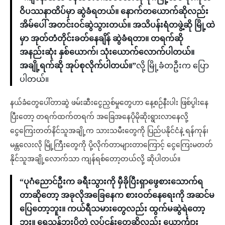
ဝိပဿနာထိပ်မှာ ဆွဲခံရတယ်။ နောက်တယောက်ဆိုလည်း
အိမ်ပေါ် အတင်းဝင်ဆွဲသွားတယ်။ အသိပန်းရံတဖွဲ့ဆို မြို့ထဲ
မှာ အုတ်တံတိုင်းခတ်နေချိန် ဆွဲခံရတာ။ တရက်ဆို
အနည်းဆုံး နှစ်ယောက်၊ သုံးယောက်လောက်ပါတယ်။
အချို့ရက်ဆို အုပ်စုလိုက်ပါတယ်။”
လို့ မြို့ခံတဦးက ပြော
ပါတယ်။
နယ်ခံတွေပေါ်တာဆွဲ ဖမ်းဆီးငွေညှစ်မှုတွေဟာ နေ့စဉ်နီးပါး ဖြစ်ပွါးနေ
ပြီးတော့ တရက်ထက်တရက် အခြေအနေပိုမိုဆိုးရွားလာ​နေလို့
ငွေကြေးတတ်နိင်သူအချို့က သားသမီးတွေကို ပြည်ပနိုင်ငံနဲ့ ရန်ကုန်၊
မန္တလေးလို မြို့ကြီးတွေကို ပို့လိုက်တာများတာကြောင့် ငွေကြေးမတတ်
နိုင်သူအချို့လောက်သာ ကျန်ရစ်တော့တယ်လို့ ဆိုပါတယ်။
“ပုဂံညောင်ဦးက ခရီးသွားကို မှီခိုပြီးရှာဖွေစားသောက်ရ
တာဆိုတော့ အခုလိုအခြေနေက စားဝတ်နေရေးကို အဆင်မ
ပြေတော့ဘူး။ ကယ်ရီသမားတွေလည်း ထွက်မဆွဲရဲတော့
ဘူး။ ရေသန့်ဘူးပို့တဲ့ လု​ပ်ငန်းတွေဆိုလည်း ယောင်္ကျား