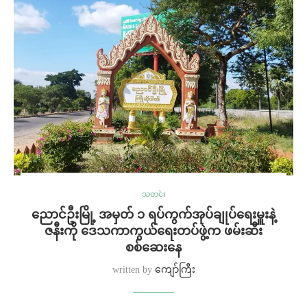
သတင်း
ညောင်ဦးမြို့ အမှတ် ၁ ရပ်ကွက်အုပ်ချုပ်ရေးမှူးနဲ့
ဇနီးကို ဒေသကာကွယ်ရေးတပ်ဖွဲ့က ဖမ်းဆီး
စစ်ဆေးနေ
written by
ကျော်ကြီး