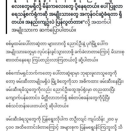
လေးတွေမရှိလို့ မိန်းကလေးတွေ ပို့နေရတယ်။ ပေါ်ပြူလာ
ရေသန့်စက်ရုံကဆို အမျိုးသားတွေ အကုန်ဝင်ဆွဲခံရတာ ရှိ
တယ်။ အနည်းကျဥ်းပဲ ပြန်လွတ်တာ။”
လို့ အထက်ပါ
အမျိုးသားက ဆက်ပြော​ပါတယ်။
စစ်မှုထမ်းပေါ်တာဆွဲတာ များလာလို့ ညောင်ဦးနဲ့ ပုဂံမြို့ပေါ်က
အမျိုးသားတွေမှာ လုပ်ငန်းခွင်သွားလာဖို့ ခက်ခဲလာတာကြောင့် မိသားစု
စားဝတ်နေရေး ကြပ်တည်းလာကြတယ်လို့ ဆို့ပါတယ်။
စစ်ကော်မရှင်ဘက်ကတော့ ပေါ်တာဆွဲရာမှာ ဘုရားဖူလာသူတွေကို
တော့ ဖမ်းဆီးတာမျိုးမရှိပဲ မြို့ခံတွေကိုသာ အဓိကထား ဖမ်းဆီးနေပြီး၊
ဖမ်းဆီးရမိသူတွေကိုလည်း ညောင်ဦးထွေအုပ်ရုံးမှာ တညထားပြီး
ကျောက်ပန်တောင်း၊ မိတ္ထီလာဘက်ရှိ စစ်တပ်စခန်းတွေကိုပို့ပြီး
စစ်သင်တန်းပေးတယ်လို့ ဆို​ပါတယ်။
ဖမ်းဆီးခံရသူတွေကို ပြန်ရွေးလိုပါက တဦးလျင် ကျပ်သိန်း ၂၀၀ မှ
၄၀၀ အထိတောင်းခံတာကြောင့် အများစုက ပြန်မရွေးနိင်ကြဘူးလို့ သိ