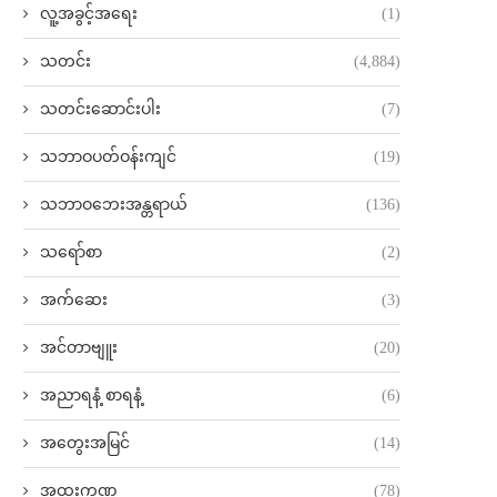
လူ့အခွင့်အရေး
(1)
သတင်း
(4,884)
သတင်းဆောင်းပါး
(7)
သဘာဝပတ်ဝန်းကျင်
(19)
သဘာဝဘေးအန္တရာယ်
(136)
သရော်စာ
(2)
အက်ဆေး
(3)
အင်တာဗျူး
(20)
အညာရနံ့ စာရနံ့
(6)
အတွေးအမြင်
(14)
အထူးကဏ္ဍ
(78)