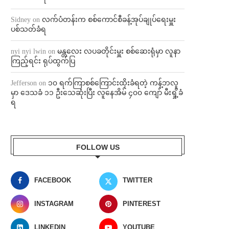
Sidney
on
လက်ပံတန်းက စစ်ကောင်စီခန့်အုပ်ချုပ်ရေးမှူး
ပစ်သတ်ခံရ
nyi nyi lwin
on
မန္တလေး လပခတိုင်းမှူး စစ်ဆေးရုံမှာ လူနာ
ကြည့်ရင်း ရုပ်ထွက်ပြ
Jefferson
on
၁၀ ရက်ကြာစစ်ကြောင်းထိုးခံရတဲ့ ကန့်ဘလူ
မှာ ဒေသခံ ၁၁ ဦးသေဆုံးပြီး လူနေအိမ် ၄၀၀ ကျော် မီးရှို့ခံ
ရ
FOLLOW US
FACEBOOK
TWITTER
INSTAGRAM
PINTEREST
LINKEDIN
YOUTUBE