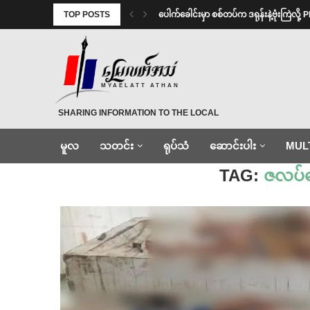
TOP POSTS
⁩ ⁨ပေါက်ခေါင်းမှာ စစ်တပ်က ဒရုန်းနဲ့ဗုံးကြဲလိ
MYAELATT ATHAN
SHARING INFORMATION TO THE LOCAL
မူလ
သတင်း
ရုပ်သံ
ဆောင်းပါး
MUL
Home
»
ဇလပ်ထော်ရေလှောင်တမံ
TAG:
ဇလပ်