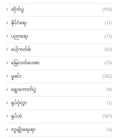
တိုက်ပွဲ
(976)
နိုင်ငံရေး
(11)
ပညာရေး
(13)
ပေါ့ကတ်စ်
(63)
မြေလတ်ပေးစာ
(55)
မှုခင်း
(292)
ရွေးကောက်ပွဲ
(9)
ရုပ်ပုံလွှာ
(1)
ရုပ်သံ
(547)
လူမျိုးရေးရာ
(2)