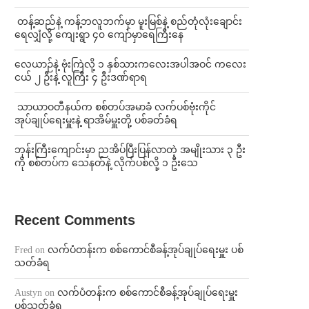
⁩ ⁨တန့်ဆည်နဲ့ ကန့်ဘလူဘက်မှာ မူးမြစ်နဲ့ စည်တုံလုံးချောင်း
ရေလျှံလို့ ကျေးရွာ ၄၀ ကျော်မှာရေကြီးနေ
⁨လေယာဉ်နဲ့ ဗုံးကြဲလို့ ၁ နှစ်သားကလေးအပါအဝင် ကလေး
ငယ် ၂ ဦးနဲ့ လူကြီး ၄ ဦးဒဏ်ရာရ
⁩ ⁨သာယာဝတီနယ်က စစ်တပ်အမာခံ လက်ပစ်ဗုံးကိုင်
အုပ်ချုပ်ရေးမှူးနဲ့ ရာအိမ်မှူးတို့ ပစ်ခတ်ခံရ
ဘုန်းကြီးကျောင်းမှာ ညအိပ်ပြီးပြန်လာတဲ့ အမျိုးသား ၃ ဦး
ကို စစ်တပ်က သေနတ်နဲ့ လိုက်ပစ်လို့ ၁ ဦးသေ
Recent Comments
Fred
on
လက်ပံတန်းက စစ်ကောင်စီခန့်အုပ်ချုပ်ရေးမှူး ပစ်
သတ်ခံရ
Austyn
on
လက်ပံတန်းက စစ်ကောင်စီခန့်အုပ်ချုပ်ရေးမှူး
ပစ်သတ်ခံရ