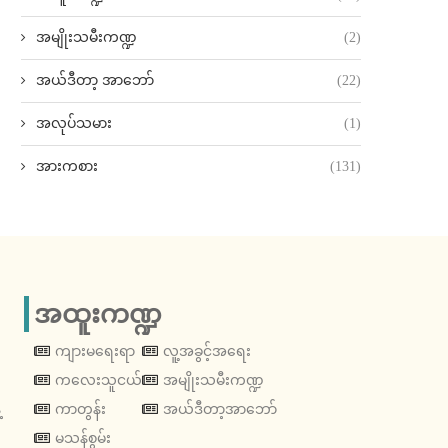
အမျိုးသမီးကဏ္ဍ
(2)
အယ်ဒီတာ့ အာဘော်
(22)
အလုပ်သမား
(1)
အားကစား
(131)
အထူးကဏ္ဍ
ကျားမရေးရာ
လူ့အခွင့်အရေး
ကလေးသူငယ်
အမျိုးသမီးကဏ္ဍ
့
ကာတွန်း
အယ်ဒီတာ့အာဘော်
မသန်စွမ်း