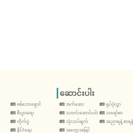
ဆောင်းပါး
စစ်ဘေးရှောင်
အက်ဆေး
ရုပ်ပုံလွှာ
စီးပွားရေး
သတင်းဆောင်းပါး
သရော်စာ
တိုက်ပွဲ
သုံးသပ်ချက်
အညာရနံ့ စာရနံ
နိုင်ငံရေး
အတွေးအမြင်