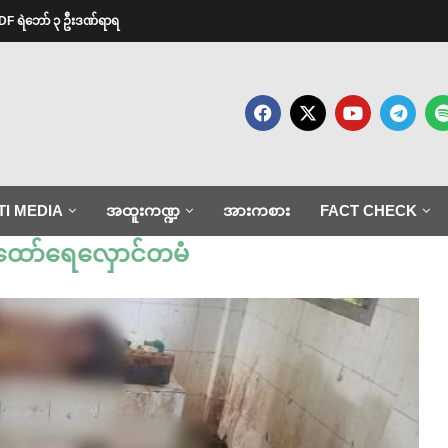
ု့ PDF ရဲဘော် ၃ ဦးဒဏ်ရာရ
TI MEDIA
အထူးကဏ္ဍ
အားကစား
FACT CHECK
ထော်ရေလှောင်တမံ