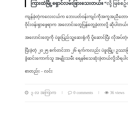
ကြားထဲမြို့ရှောင်လမ်းခြားသေးတယ်။ “
လို့ ဖြစ်
ကျန်ခဲ့တဲ့ကလေးငယ်က ဘေးပတ်ဝန်းကျင်ကိုအကူအညီတောင်းရာမှ
ဝိုင်းဝန်းရှာဖွေရာက အလောင်းတွေပြန်တွေ့ခဲ့တာလို့ ဆိုပါတယ်
အလောင်းတွေကို ပဲခူးပြည်သူ့ဆေးရုံကို ပို့ဆောင်ပြီး လိုအပ်
ပြီးခဲ့တဲ့ ၂၀၂၅ စက်တင်ဘာ ၂၆ ရက်ကလည်း ပဲခူးမြို့၊ ဥဿာ
ခွံဆင်းကောက်သူ အမျိုးသမီး ရေနစ်သေဆုံးခဲ့တယ်လို့သိရပ
စာတည်း – လင်း
၃ လ အကြာက
0 comments
36 views