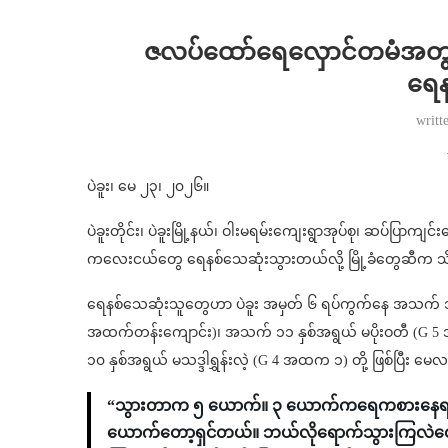
ဇလပ်ထော်ရေလှောင်တမံအတွင
ရေန
writt
ပဲခူး၊ မေ ၂၃၊ ၂၀၂၆။
ပဲခူးတိုင်း၊ ပဲခူးမြို့နယ်၊ ဝါးမရမ်းကျေးရွာအုပ်စု၊ ဆပ်ပြ
ကလေးငယ်တွေ ရေနစ်‌သေဆုံးသွားတယ်လို့ မြို့ခံတွေဆီက 
ရေနစ်သေဆုံးသူတွေဟာ ပဲခူး အမှတ် ၆ ရပ်ကွက်နေ အသက် ၁၀ နှ
အထက်တန်းကျောင်း)၊ အသက် ၁၁ နှစ်အရွယ် မပိုးဝတီ (G 
၁၀ နှစ်အရွယ် မသဒ္ဒါရွှန်းလဲ့ (G 4 အထက ၁) တို့ ဖြစ်ပြီး
“သွားတာက ၅ ယောက်။ ၃ ယောက်ကရေကစားနေရင်း
ယောက်တော့ရှင်တယ်။ ဘယ်လိုရောက်သွားကြလဲတော