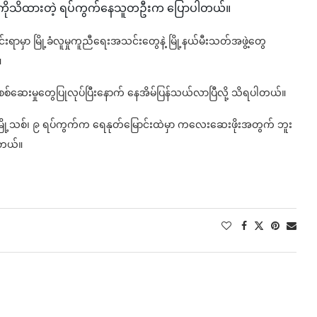
စဥ်ကိုသိထားတဲ့ ရပ်ကွက်နေသူတဦးက ပြောပါတယ်။
ာ မြို့ခံလူမှုကူညီရေးအသင်းတွေနဲ့ မြို့နယ်မီးသတ်အဖွဲ့တွေ
။
တဲ့စစ်ဆေးမှုတွေပြုလုပ်ပြီးနောက် နေအိမ်ပြန်သယ်လာပြီလို့ သိရပါတယ်။
မြို့သစ်၊ ၉ ရပ်ကွက်က ရေနုတ်မြောင်းထဲမှာ ကလေးဆေးဖိုးအတွက် ဘူး
ါတယ်။