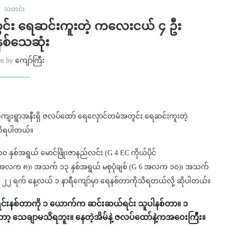
သတင်း
်း ရေဆင်းကူးတဲ့ ကလေးငယ် ၄ ဦး
စ်သေဆုံး
en by
ကျော်ကြီး
ာကျင်းကျေးရွာအနီးရှိ ဇလပ်ထော် ရေလှောင်တမံအတွင်း ရေဆင်းကူးတဲ့
သိရပါတယ်။
စ်အရွယ် မောင်ဖြိုးဇာနည်လင်း (G 4 EC ကိုယ်ပိုင်
5 အလက ၈)၊ အသက် ၁၃ နှစ်အရွယ် မစုပုံချစ် (G 6 အလက ၁၀)၊ အသက်
 မေလ ၂၂ ရက် နေ့လယ် ၁ နာရီကျော်မှာ ရေနစ်တာကိုသိရတယ်လို့ ဆိုပါတယ်။
နစ်တာကို ၁ ယောက်က ဆင်းဆယ်ရင်း သူပါနစ်တာ။ ၁
့ သေချာမသိရဘူး။ နေတဲ့အိမ်နဲ့ ဇလပ်ထော်နဲ့ကအဝေးကြီး။