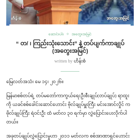
ဆောင်းပါး
အတွေးအမြင်
“ တ/ ၊ ကြည်းသုံးသောင်း” နဲ့ တပ်ပျက်ကာချုပ်
(အတွေးအမြင်)
written by
ဟိန်းစံ
မြေလတ်အသံ၊ မေ ၁၄၊ ၂၀၂၆။
မြန်မာစစ်တပ်ရဲ့ တပ်မတော်ကာကွယ်ရေးဦးစီးချုပ်(တပ်ချုပ်) ရာထူး
ကို ယခင်စစ်ခေါင်းဆောင်ဟောင်း ဗိုလ်ချုပ်မှူးကြီး မင်းအောင်လှိုင် က
ဗိုလ်ချုပ်ကြီး ရဲဝင်းဦး ထံ မတ်လ ၃၀ ရက်မှာ လွှဲပြောင်းပေးလိုက်ပါ
တယ်။
အခုတပ်ချုပ်လွှဲပြောင်းမှုဟာ ၂၀၁၁ မတ်လက စစ်အာဏာရှင်ဟောင်း