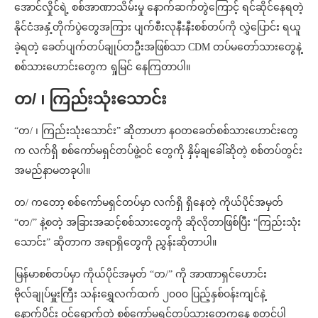
အောင်လှိုင်ရဲ့ စစ်အာဏာသိမ်းမှု နောက်ဆက်တွဲကြောင့် ရင်ဆိုင်နေရတဲ့
နိုင်ငံအနှံ့တိုက်ပွဲတွေအကြား ပျက်စီးလုနီးနီးစစ်တပ်ကို လွှဲပြောင်း ရယူ
ခဲ့ရတဲ့ ခေတ်ပျက်တပ်ချုပ်တဦးအဖြစ်သာ CDM တပ်မတော်သားတွေနဲ့
စစ်သားဟောင်းတွေက ရှုမြင် နေကြတာပါ။
တ/ ၊ ကြည်းသုံးသောင်း
“တ/ ၊ ကြည်းသုံးသောင်း” ဆိုတာဟာ နဝတခေတ်စစ်သားဟောင်းတွေ
က လက်ရှိ စစ်ကော်မရှင်တပ်ဖွဲ့ဝင် တွေကို နှိမ့်ချခေါ်ဆိုတဲ့ စစ်တပ်တွင်း
အမည်နာမတခုပါ။
တ/ ကတော့ စစ်ကော်မရှင်တပ်မှာ လက်ရှိ ရှိနေတဲ့ ကိုယ်ပိုင်အမှတ်
“တ/” နဲ့စတဲ့ အခြားအဆင့်စစ်သားတွေကို ဆိုလိုတာဖြစ်ပြီး “ကြည်းသုံး
သောင်း” ဆိုတာက အရာရှိတွေကို ညွှန်းဆိုတာပါ။
မြန်မာစစ်တပ်မှာ ကိုယ်ပိုင်အမှတ် “တ/” ကို အာဏာရှင်ဟောင်း
ဗိုလ်ချုပ်မှူးကြီး သန်းရွှေလက်ထက် ၂၀၀၀ ပြည့်နှစ်ဝန်းကျင်နဲ့
နောက်ပိုင်း ဝင်ရောက်တဲ့ စစ်ကော်မရှင်တပ်သားတွေကနေ စတင်ပါ