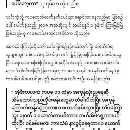
ပေါ်တော့တာ”
ဟု ၎င်းက ဆိုသည်။
ယင်းကဲ့သို့ ကပစထုတ်လက်နက်ငယ်များရောင်းစားနေသည်မှာ ဖြစ်စဥ်
ပေါ် ပေါက်ခဲ့သည့် ၂၀၁၈ အထိဆိုလျှင် ဆယ်စုနှစ် ၁ ခုနီးပါးကြာမြင့်ပြီ
ဖြစ်သည်ဟု ကပစတပ်အသိုင်းအဝိုင်းက ဆိုသည်။
အဘယ်ကြောင့်ဆိုသော် ယင်းဖြစ်စဥ်နှင့်ပတ်သက်ပြီး ဖမ်းဆီးခံရ
သူများတွင် စစ်ကော်မရှင်တပ်မှ သက်ပြည့်ဖြင့်အငြိမ်းစား(ပင်စင်)ရယူ
ပြီး အရပ်သားအဖြစ်ပြင်ပတွင်နေထိုင်နေသည့် ကပစစစ်သားဟောင်း
များပင် ပါဝင်နေခြင်းဖြစ်သည်ဟု ကပစ ၁၁ တွင် ၁၀ နှစ်ထက်မနည်း
တာဝန်ထမ်းဆောင်ခဲ့သည့် စစ်သားဟောင်းတဦးက ပြောသည်။
“ အဲ့ဒီကာလက ကပစ ၁၁ ထဲမှာ အကုန်လုံးညနေဆို
အိမ်ထောင်သည်လိုင်းခန်းတွေမှာ တံခါးပိတ်ပြီး အကုန်
ကြောက်လန့်နေကြတာ။ ၁ ယောက်ဖမ်းသွားပြီး သိပ်မကြာ
ဘူး နောက် ၁ ယောက်လာဖမ်းတာ။ ဘယ်အိမ်ရှေ့ကားဖင်
ထိုးပြီး ဝင်ဖမ်းမလဲ၊ ကားသံပဲ နားစွင့်နေရတာ။ ၁ ယောက်