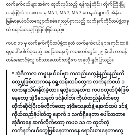
လက်နက်ငယ်များအဓိက ထုတ်လုပ်သည့် ရန်ကုန်တိုင်း၊ တိုက်ကြီးမြို့
အခြေစိုက် ကပစ ၁၁ မှ MA 1, MA 2, MA 3 သေနတ်များကို အိန္ဒိယ-
မြန်မာနယ်စပ်တလျှောက်စစ်ရေးလှုပ်ရှားသည့် လက်နက်ကိုင်တပ်ဖွဲ့တခု
ထံ ရောင်းစားခဲ့ကြခြင်းဖြစ်သည်။
ကပစ ၁၁ မှ လက်နက်ကိုင်တပ်ဖွဲ့တခုထံ လက်နက်ငယ်များရောင်းစားခံ
ရမှုပေါ်ပေါက်ခဲ့သည့် အခြေအနေကို ကပစတပ်တွင်း ၂၅ နီးပါး တာဝန်
ထမ်းဆောင်ခဲ့သူ စစ်သားဟောင်းတဦးက အခုလို ရှင်းပြသည်။
“ အဲ့ဒီကာလ တမူးနယ်စပ်မှာ ကသည်းတွေနဲ့နည်းနည်းထိ
တွေ့မှုဖြစ်တာကနေ ရှေ့တန်းတပ်တွေက လက်နက်ငယ် ၁
လက်ရ(သိမ်းနိုင်)ခဲ့တာ။ ရတဲ့သေနတ်က ကပစထုတ်ပုံစံဖြစ်
နေတော့ အဲ့ဒီသေနတ် ဒင်နံပါတ်၊ ကိုယ်ထည်နံပါတ်တွေ
တိုက်ဆိုင်ပြီးစစ်လိုက်တော့ အဲ့ဒီသေနတ်နဲ့ နောက်ထပ် ဒင်နဲ့
ကိုယ်ထည်နံပါတ်တူ နောက် ၁ လက်ရှိနေတာ ပေါ်လာတာ။
အဲ့ဒီကနေ ဆက်လိုက်တော့ ကပစ ၁၁ က ထုတ်တဲ့
လက်နက်ငယ်တွေဖြစ်နေတာကနေ ရောင်းစားနေတာတွေ