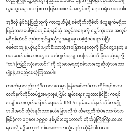
တည်းကြုံတွေ့သူတွေ၊ နည်းလမ်းပေါင်း စုံနဲ့ အကြပ်ရိုက်စုဆောင်းခံရ
သူတွေအများအပြားသာ မြန်မာစစ်တပ်အတွင်းကို ရောက်ရှိလာတာပါ။
အဲ့ဒီလို နိုင်ငံနဲ့ပြည်သူကို ကာကွယ်ဖို့နဲ့ စစ်တိုက်လိုစိတ် ခံယူချက်မရှိဘဲ
ပြည်သူအပေါ်ဗိုလ်ကျစိုးမိုးနိုင်တဲ့ အခွင့်အရေးကို မျှော်ကိုးကာ၊ အလုပ်
မရှိစစ်ထဲဝင် လုပ်စားဂွင်ရှာလိုသူအများစု တဖွဲဖွဲဝင်ရောက်ပြီး
စနစ်တကျနဲ့ ယိုယွင်းပျက်စီးလာတဲ့အခြေအနေတွေကို မြင်တွေ့နေတဲ့ န
ဝတခေတ်စစ်သားတွေက တပ်ပျက်ရာပျက်ကြောင်းကို ဦးတည်နေလို့
“တ/၊ ကြည်းသုံးသောင်း” ကို သုံးစားမရတဲ့စစ်သားတွေဆိုတဲ့သဘော
မျိုးနဲ့ အမည်ပေးခဲ့ကြတာပါ။
တဖက်မှာလည်း အဲ့ဒီကာလတွေမှာ မြန်မာစစ်တပ်ဟာ တိုင်းရင်းသား
လက်နက်ကိုင်တပ်ဖွဲ့အများစုနဲ့ ငြိမ်း ချမ်းရေးရယူထားနိုင်ပြီး ကရင်
အမျိုးသားလွတ်မြောက်ရေးတပ်-KNLA ၊ ရှမ်းလက်နက်ကိုင်တချို့
အပါအဝင် တိုင်းရင်းသားနယ်မြေအလိုက် ထိတွေ့တိုက်ပွဲလောက်သာ
ဖြစ်ခဲ့ကာ ၁၉၈၀၊ ၁၉၉၀ နှစ်ပိုင်းတွေလောက် တိုက်ပွဲကြီးကြီးမားမား
ရယ်လို့ မရှိတော့ဘဲ စစ်အေးကာလလို့လည်း ဆိုနိုင်ပါတယ်။