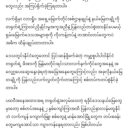
တွေလည်း အကြပ်ရိုက်ခဲ့ကြရတာပါ။
လက်ရှိမှာ လားရှိုး၊ အရှေ့မြောက်တိုင်းစစ်ဌာနချုပ်နဲ့ နယ်မြေတချို့ကို
တရုတ်ရဲ့ကြားဝင်ညှိနှိုင်းမှုအကူအညီနဲ့ ပြန်လည်တပ်စွဲထားနိုင်ပေမယ့်
ရှမ်းမြောက်ဒေသအများစုကို ကိုးကန့်တပ်နဲ့ တအာဝ်းတပ်တွေကပဲ
အဓိက ထိန်းချုပ်ထားတာပါ။
ဒေသတွင်းနိုင်ငံတွေတောင် ငြင်းဆန်ဖို့ခက်ခဲတဲ့ ကမ္ဘာ့စူပါပါဝါနိုင်ငံ
တရုတ်ရဲ့ ဖိအားကို မြန်မာတိုင်းရင်းသားလက်နက်ကိုင်တွေအနေနဲ့ အ
လျှော့ပေးဆွေးနွေးခဲ့ရတဲ့အခြေအနေတွေကြောင့်လည်း အခုလိုနယ်မြေ
တချို့ကို ပြန်လည်လက်လွှတ်လိုက်တာကြောင့် စစ်တပ်ကတပ်စွဲနိုင်ခဲ့
တာပါ။
ပထဝီအနေအထားအရ တရုတ်နဲ့အလှမ်းဝေးတဲ့ ရခိုင်ဒေသနယ်မြေတွေ
မှာတော့ စစ်တပ်အနေနဲ့ ၂ နှစ်ကျော်ကြာအထိ ပြန်လည်နားလန်မထူနိုင်
ဘဲ လက်ကျန် ကျောက်ဖြူ၊ စစ်တွေနဲ့ မာန်အောင်မြို့တွေက တပ်၊စခန်း
တွေမကျအောင်သာ ကျားကန်နေရတာလည်း ဖြစ်ပါတယ်။