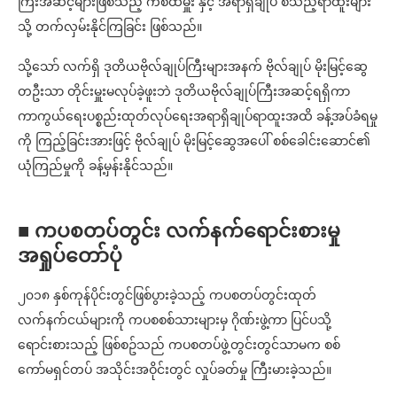
ကြီးအဆင့်များဖြစ်သည့် ကစထမှူး နှင့် အရာရှိချုပ် စသည့်ရာထူးများ
သို့ တက်လှမ်းနိုင်ကြခြင်း ဖြစ်သည်။
သို့သော် လက်ရှိ ဒုတိယဗိုလ်ချုပ်ကြီးများအနက် ဗိုလ်ချုပ် မိုးမြင့်ဆွေ
တဦးသာ တိုင်းမှူးမလုပ်ခဲ့ဖူးဘဲ ဒုတိယဗိုလ်ချုပ်ကြီးအဆင့်ရရှိကာ
ကာကွယ်ရေးပစ္စည်းထုတ်လုပ်ရေးအရာရှိချုပ်ရာထူးအထိ ခန့်အပ်ခံရမှု
ကို ကြည့်ခြင်းအားဖြင့် ဗိုလ်ချုပ် မိုးမြင့်ဆွေအပေါ် စစ်ခေါင်းဆောင်၏
ယုံကြည်မှုကို ခန့်မှန်းနိုင်သည်။
■ ကပစတပ်တွင်း လက်နက်ရောင်းစားမှု
အရှုပ်တော်ပုံ
၂၀၁၈ နှစ်ကုန်ပိုင်းတွင်ဖြစ်ပွားခဲ့သည့် ကပစတပ်တွင်းထုတ်
လက်နက်ငယ်များကို ကပစစစ်သားများမှ ဂိုဏ်းဖွဲ့ကာ ပြင်ပသို့
ရောင်းစားသည့် ဖြစ်စဥ်သည် ကပစတပ်ဖွဲ့တွင်းတွင်သာမက စစ်
ကော်မရှင်တပ် အသိုင်းအဝိုင်းတွင် လှုပ်ခတ်မှု ကြီးမားခဲ့သည်။