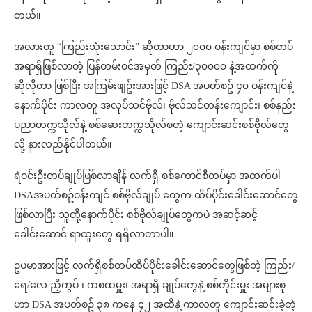
တယ်။
အလားတူ “ကြည်းသုံးသောင်း” ဆိုတာဟာ ၂၀၀၀ ဝန်းကျင်မှာ စစ်တပ်
အရာရှိဖြစ်လာတဲ့ ပြန်တမ်းဝင်အမှတ် ကြည်း/၃၀၀၀၀ နဲ့အထက်ကို
ဆိုလိုတာ ဖြစ်ပြီး အကြမ်းဖျဥ်းအားဖြင့် DSA အပတ်စဥ် ၄၀ ဝန်းကျင်နဲ့
နောက်ပိုင်း ကာလတူ အလုပ်သင်ဗိုလ်၊ ဗိုလ်သင်တန်းကျောင်း၊ စစ်နည်း
ပညာတက္ကသိုလ်နဲ့ စစ်ဆေးတက္ကသိုလ်စတဲ့ ကျောင်းဆင်းစစ်ဗိုလ်တွေ
လို့ နားလည်နိုင်ပါတယ်။
ရဲဝင်းဦးတပ်ချုပ်ဖြစ်လာချိန် လက်ရှိ စစ်ကောင်စီတပ်မှာ အထက်ပါ
DSAအပတ်စဥ်ဝန်းကျင် စစ်ဗိုလ်ချုပ် တွေက ထိပ်ပိုင်းခေါင်းဆောင်တွေ
ဖြစ်လာပြီး သူတို့နောက်ပိုင်း စစ်ဗိုလ်ချုပ်တွေကပဲ အဆင့်ဆင့်
ခေါင်းဆောင် ရာထူးတွေ ရရှိလာတာပါ။
ဥပမာအားဖြင့် လက်ရှိစစ်တပ်ထိပ်ပိုင်းခေါင်းဆောင်တွေဖြစ်တဲ့ ကြည်း/
ရေ/လေ ညှိကွပ် ၊ ကစထမှူး၊ အရာရှိ ချုပ်တွေနဲ့ စစ်တိုင်းမှူး အများစု
ဟာ DSA အပတ်စဥ် ၃၈ ကနေ ၄၂ အထိနဲ့ ကာလတူ ကျောင်းဆင်းခဲ့တဲ့