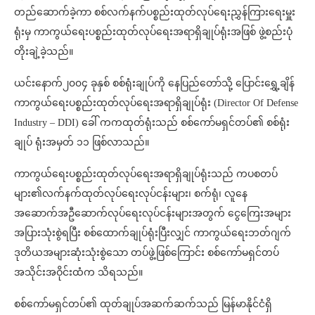
တည်ဆောက်ခဲ့ကာ စစ်လက်နက်ပစ္စည်းထုတ်လုပ်ရေးညွှန်ကြားရေးမှူး
ရုံးမှ ကာကွယ်ရေးပစ္စည်းထုတ်လုပ်ရေးအရာရှိချုပ်ရုံးအဖြစ် ဖွဲ့စည်းပုံ
တိုးချဲ့ခဲ့သည်။
ယင်းနောက်၂၀၀၄ ခုနှစ် စစ်ရုံးချုပ်ကို နေပြည်တော်သို့ ပြောင်းရွှေ့ချိန်
ကာကွယ်ရေးပစ္စည်းထုတ်လုပ်ရေးအရာရှိချုပ်ရုံး (Director Of Defense
Industry – DDI) ခေါ် ကကထုတ်ရုံးသည် စစ်ကော်မရှင်တပ်၏ စစ်ရုံး
ချုပ် ရုံးအမှတ် ၁၁ ဖြစ်လာသည်။
ကာကွယ်ရေးပစ္စည်းထုတ်လုပ်ရေးအရာရှိချုပ်ရုံးသည် ကပစတပ်
များ၏လက်နက်ထုတ်လုပ်ရေးလုပ်ငန်းများ၊ စက်ရုံ၊ လူနေ
အဆောက်အဦဆောက်လုပ်ရေးလုပ်ငန်းများအတွက် ငွေကြေးအများ
အပြားသုံးစွဲရပြီး စစ်ထောက်ချုပ်ရုံးပြီးလျှင် ကာကွယ်ရေးဘတ်ဂျက်
ဒုတိယအများဆုံးသုံးစွဲသော တပ်ဖွဲ့ဖြစ်ကြောင်း စစ်ကော်မရှင်တပ်
အသိုင်းအဝိုင်းထံက သိရသည်။
စစ်ကော်မရှင်တပ်၏ ထုတ်ချုပ်အဆက်ဆက်သည် မြန်မာနိုင်ငံရှိ