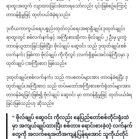
ရာထူးအတွက် လျာထားခြင်းခံထားရသော်လည်း ၎င်းဖြစ်စဥ်ကြောင့်
တာဝန်ရှိမှုဖြင့် ထုတ်ပယ်ခံခဲ့ရသည်။
ဒုတိယကာကွယ်ရေးပစ္စည်းထုတ်လုပ်ရေးအရာရှိချုပ်(ဒုထုတ်ချုပ်)
ရာထူးတွင် စစ်လက်နက်နှင့် အကြီးစားဆိုကာ ဗိုလ်ချုပ် ၂ ဦးမှ ပူးတွဲ
တာဝန်ယူထားခြင်းဖြစ်ပြီး၊ ဗိုလ်ချုပ် ဆွေဝင်း သည် ဒုထုတ်ချုပ်(စစ်
လက်နက်) ဖြစ်ကာ ဗိုလ်ချုပ် ကိုကိုလွင် (လက်ရှိစွမ်းအင်ဝန်ကြီး)မှာ ဒု
ထုတ်ချုပ် (အကြီးစား) ဖြစ်သည်။
ဒုထုတ်ချုပ်(စစ်လက်နက်) သည် ကပစတပ်များအား တာဝန်ခံရပြီး ဒု
ထုတ်ချုပ်(အကြီးစား) သည် တပ်မတော်အကြီးစားစက်ရုံတပ်များအား
တာဝန်ခံရခြင်းဖြစ်၍ ဗိုလ်ချုပ် ဆွေဝင်း မှာ တာဝန်ရှိမှုဖြင့် ထုတ်ပယ်ခံရ
ခြင်းဖြစ်သည်ဟု ဆိုသည်။
“ ဗိုလ်ချုပ် ဆွေဝင်း ကိုလည်း နေပြည်တော်စစ်တိုင်းရုံးထဲ
မှာ အကျယ်ချုပ်ထားပြီး စစ်တာ။ ရောင်းစားခဲ့တဲ့ လက်နက်
တွေကို အလက်ရေအတိအကျနဲ့ပြန်ရအောင် သူကိုယ်တိုင်