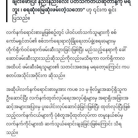
ချင်းဖော်ပြီး နည်းနည်းလေး ပတ်သက်တယ်ဆိုတာနဲ့ကို မရ
ဘူး ၊ ရေဆုံးမြေဆုံးဖမ်းတဲ့သဘော”
ဟု ၎င်းက ရှင်း
ပြသည်။
လက်နက်ရောင်းစားမှုဖြစ်စဥ်တွင် ပါဝင်ပတ်သက်သူများကို စစ်
ကော်မရှင်တပ်၏ စစ်ဘက်ရေးရာလုံခြုံရေးတပ်ဖွဲ့(စရဖ)များမှ
တိုက်ရိုက်ဝင်ရောက်ဖမ်းဆီးသွားခြင်းဖြစ်ပြီး မည်သည့်နေရာကို ခေါ်
ဆောင်ဖမ်းဆီးသွားသည်ဆိုသည်ကိုလည်းမသိရကာ လက်ရှိကာလ
အထိပင် ဖမ်းဆီးခံရသူများ၏ သတင်းအစအန မရတော့ကြောင်း ကပ
စတပ်အသိုင်းအဝိုင်းက ဆိုသည်။
အဆိုပါလက်နက်ရောင်းစားမှုအား ကပစ ၁၁ မှ ဗိုလ်မှူးအဆင့်ရှိသူက
ဦးဆောင်ပြီး လက်နက်ထုတ်လုပ်ရေးအလုပ်ရုံများမှ အရာရှိ၊အခြားအ
ဆင့်အများအပြားမှ ပူးပေါင်းလုပ်ဆောင်ခဲ့ခြင်းဖြစ်ပြီး ထုတ်လုပ်ပြီးဖြစ်
သည့်လက်နက်ငယ်များကို ပုံစံတူအပိုထုတ်လုပ်ကာ တမူးနယ်စပ်မှ
လက်နက်ကိုင်များထံ ဆက်သွယ်ရောင်းချခဲ့ခြင်းဖြစ်ကြောင်း သိရ
သည်။