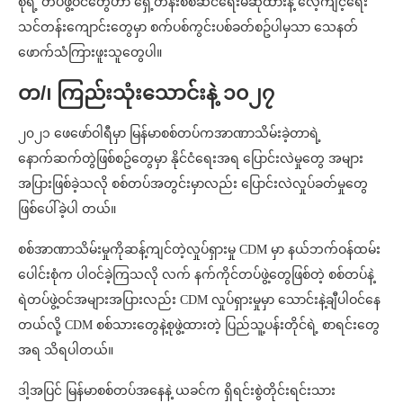
စုရဲ့ တပ်ဖွဲ့ဝင်တွေဟာ ရှေ့တန်းစစ်ဆင်ရေးမဆိုထားနဲ့ လေ့ကျင့်ရေး
သင်တန်းကျောင်းတွေမှာ စက်ပစ်ကွင်းပစ်ခတ်စဥ်ပါမှသာ သေနတ်
ဖောက်သံကြားဖူးသူတွေပါ။
တ/၊ ကြည်းသုံးသောင်းနဲ့ ၁၀၂၇
၂၀၂၁ ဖေဖော်ဝါရီမှာ မြန်မာစစ်တပ်ကအာဏာသိမ်းခဲ့တာရဲ့
နောက်ဆက်တွဲဖြစ်စဥ်တွေမှာ နိုင်ငံရေးအရ ပြောင်းလဲမှုတွေ အများ
အပြားဖြစ်ခဲ့သလို စစ်တပ်အတွင်းမှာလည်း ပြောင်းလဲလှုပ်ခတ်မှုတွေ
ဖြစ်ပေါ်ခဲ့ပါ တယ်။
စစ်အာဏာသိမ်းမှုကိုဆန့်ကျင်တဲ့လှုပ်ရှားမှု CDM မှာ နယ်ဘက်ဝန်ထမ်း
ပေါင်းစုံက ပါဝင်ခဲ့ကြသလို လက် နက်ကိုင်တပ်ဖွဲ့တွေဖြစ်တဲ့ စစ်တပ်နဲ့
ရဲတပ်ဖွဲ့ဝင်အများအပြားလည်း CDM လှုပ်ရှားမှုမှာ သောင်းနဲ့ချီပါဝင်နေ
တယ်လို့ CDM စစ်သားတွေနဲ့စုဖွဲ့ထားတဲ့ ပြည်သူ့ပန်းတိုင်ရဲ့ စာရင်းတွေ
အရ သိရပါတယ်။
ဒါ့အပြင် မြန်မာစစ်တပ်အနေနဲ့ ယခင်က ရှိရင်းစွဲတိုင်းရင်းသား