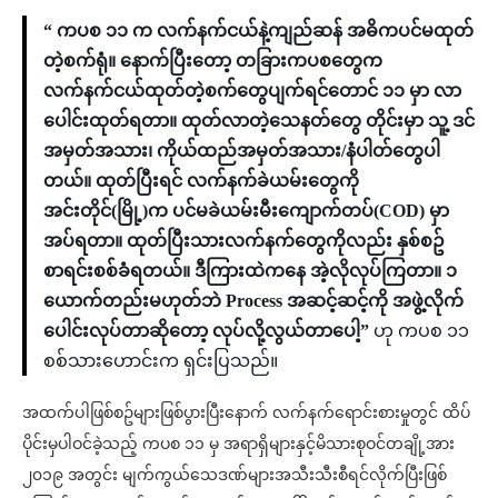
“ ကပစ ၁၁ က လက်နက်ငယ်နဲ့ကျည်ဆန် အဓိကပင်မထုတ်
တဲ့စက်ရုံ။ နောက်ပြီးတော့ တခြားကပစတွေက
လက်နက်ငယ်ထုတ်တဲ့စက်တွေပျက်ရင်တောင် ၁၁ မှာ လာ
ပေါင်းထုတ်ရတာ။ ထုတ်လာတဲ့သေနတ်တွေ တိုင်းမှာ သူ့ ဒင်
အမှတ်အသား၊ ကိုယ်ထည်အမှတ်အသား/နံပါတ်တွေပါ
တယ်။ ထုတ်ပြီးရင် လက်နက်ခဲယမ်းတွေကို
အင်းတိုင်(မြို့)က ပင်မခဲယမ်းမီးကျောက်တပ်(COD) မှာ
အပ်ရတာ။ ထုတ်ပြီးသားလက်နက်တွေကိုလည်း နှစ်စဥ်
စာရင်းစစ်ခံရတယ်။ ဒီကြားထဲကနေ အဲ့လိုလုပ်ကြတာ။ ၁
ယောက်တည်းမဟုတ်ဘဲ Process အဆင့်ဆင့်ကို အဖွဲ့လိုက်
ပေါင်းလုပ်တာဆိုတော့ လုပ်လို့လွယ်တာပေါ့”
ဟု ကပစ ၁၁
စစ်သားဟောင်းက ရှင်းပြသည်။
အထက်ပါဖြစ်စဥ်များဖြစ်ပွားပြီးနောက် လက်နက်ရောင်းစားမှုတွင် ထိပ်
ပိုင်းမှပါဝင်ခဲ့သည့် ကပစ ၁၁ မှ အရာရှိများနှင့်မိသားစုဝင်တချို့အား
၂၀၁၉ အတွင်း မျက်ကွယ်သေဒဏ်များအသီးသီးစီရင်လိုက်ပြီးဖြစ်