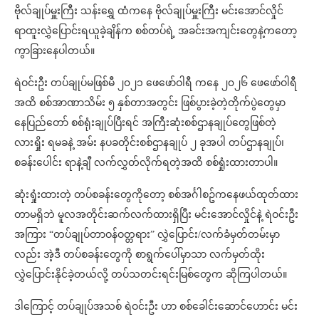
ဗိုလ်ချုပ်မှူးကြီး သန်းရွှေ ထံကနေ ဗိုလ်ချုပ်မှူးကြီး မင်းအောင်လှိုင်
ရာထူးလွှဲပြောင်းရယူခဲ့ချိန်က စစ်တပ်ရဲ့ အခင်းအကျင်းတွေနဲ့ကတော့
ကွာခြားနေပါတယ်။
ရဲဝင်းဦး တပ်ချုပ်မဖြစ်မီ ၂၀၂၁ ဖေဖော်ဝါရီ ကနေ ၂၀၂၆ ဖေဖော်ဝါရီ
အထိ စစ်အာဏာသိမ်း ၅ နှစ်တာအတွင်း ဖြစ်ပွားခဲ့တဲ့တိုက်ပွဲတွေမှာ
နေပြည်တော် စစ်ရုံးချုပ်ပြီးရင် အကြီးဆုံးစစ်ဌာနချုပ်တွေဖြစ်တဲ့
လားရှိုး ရမခနဲ့ အမ်း နပခတိုင်းစစ်ဌာနချုပ် ၂ ခုအပါ တပ်ဌာနချုပ်၊
စခန်းပေါင်း ရာနဲ့ချီ လက်လွှတ်လိုက်ရတဲ့အထိ စစ်ရှုံးထားတာပါ။
ဆုံးရှုံးထားတဲ့ တပ်စခန်းတွေကိုတော့ စစ်အင်္ဂါစဥ်ကနေဖယ်ထုတ်ထား
တာမရှိဘဲ မူလအတိုင်းဆက်လက်ထားရှိပြီး မင်းအောင်လှိုင်နဲ့ ရဲဝင်းဦး
အကြား “တပ်ချုပ်တာဝန်ဝတ္တရား” လွှဲပြောင်း/လက်ခံမှတ်တမ်းမှာ
လည်း အဲ့ဒီ တပ်စခန်းတွေကို စာရွက်ပေါ်မှာသာ လက်မှတ်ထိုး
လွှဲပြောင်းနိုင်ခဲ့တယ်လို့ တပ်သတင်းရင်းမြစ်တွေက ဆိုကြပါတယ်။
ဒါကြောင့် တပ်ချုပ်အသစ် ရဲဝင်းဦး ဟာ စစ်ခေါင်းဆောင်ဟောင်း မင်း