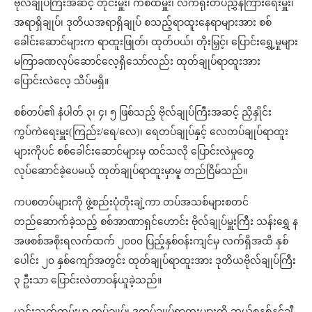
ဗိုလ်ချုပ်ကြီးအဆင့် တိုင်းမှူး၊ ကစထမှူး၊ လက်ရုံးတပ်ညွှန်ကြားရေးမှူး၊
အရာရှိချုပ်၊ ဒုတိယအရာရှိချုပ် စသည့်ရာထူးနေရာများအား စစ်
ခေါင်းဆောင်များက ရာထူးဖြုတ်၊ ထုတ်ပယ်၊ တိုးမြှင့်၊ ပြောင်းရွှေ့မှုများ
မကြာခဏလုပ်ဆောင်လေ့ရှိသော်လည်း ထုတ်ချုပ်ရာထူးအား
ပြောင်းလဲလေ့ သိပ်မရှိ။
စစ်တပ်၏ နံပါတ် ၃၊ ၄၊ ၅ ဖြစ်သည့် ဗိုလ်ချုပ်ကြီးအဆင့် ညှိနှိုင်း
ကွပ်ကဲရေးမှူး(ကြည်း/ရေ/လေ)၊ ရေတပ်ချုပ်နှင့် လေတပ်ချုပ်ရာထူး
များကိုပင် စစ်ခေါင်းဆောင်များမှ ထင်သလို ပြောင်းလဲမှုတွေ
လုပ်ဆောင်ခဲ့ပေမယ့် ထုတ်ချုပ်ရာထူးမှာမူ တည်ငြိမ်သည်။
ကပစတပ်များကို ဖွဲ့စည်းပုံတိုးချဲ့ကာ တပ်အသစ်များစတင်
တည်ဆောက်ခဲ့သည့် စစ်အာဏာရှင်ဟောင်း ဗိုလ်ချုပ်မှူးကြီး သန်းရွှေ န
အဖစစ်အစိုးရလက်ထက် ၂၀၀၀ ပြည့်နှစ်ဝန်းကျင်မှ လက်ရှိအထိ နှစ်
ပေါင်း ၂၀ နှစ်ကျော်အတွင်း ထုတ်ချုပ်ရာထူးအား ဒုတိယဗိုလ်ချုပ်ကြီး
၃ ဦးသာ ပြောင်းလဲတာဝန်ယူခဲ့သည်။
ယင်းသက်တမ်းမှာ တပ်ချုပ်၊ ဒုတပ်ချုပ်ရာထူးများကို ဆယ်စုနှစ်နှင့်ချီ