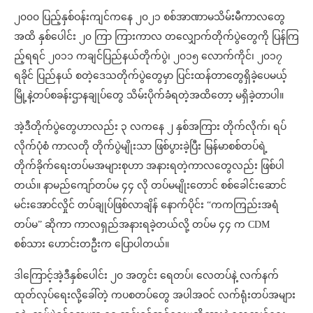
၂၀၀၀ ပြည့်နှစ်ဝန်းကျင်ကနေ ၂၀၂၁ စစ်အာဏာမသိမ်းမီကာလတွေ
အထိ နှစ်ပေါင်း ၂၀ ကြာ ကြားကာလ တလျှောက်တိုက်ပွဲတွေကို ပြန်ကြ
ည့်ရရင် ၂၀၁၁ ကချင်ပြည်နယ်တိုက်ပွဲ၊ ၂၀၁၅ လောက်ကိုင်၊ ၂၀၁၇
ရခိုင် ပြည်နယ် စတဲ့ဒေသတိုက်ပွဲတွေမှာ ပြင်းထန်တာတွေရှိခဲ့ပေမယ့်
မြို့နဲ့တပ်စခန်းဌာနချုပ်တွေ သိမ်းပိုက်ခံရတဲ့အထိတော့ မရှိခဲ့တာပါ။
အဲ့ဒီတိုက်ပွဲတွေဟာလည်း ၃ လကနေ ၂ နှစ်အကြား တိုက်လိုက်၊ ရပ်
လိုက်ပုံစံ ကာလတို တိုက်ပွဲမျိုးသာ ဖြစ်ပွားခဲ့ပြီး မြန်မာစစ်တပ်ရဲ့
တိုက်ခိုက်ရေးတပ်မအများစုဟာ အနားရတဲ့ကာလတွေလည်း ဖြစ်ပါ
တယ်။ နာမည်ကျော်တပ်မ ၄၄ လို တပ်မမျိုးတောင် စစ်ခေါင်းဆောင်
မင်းအောင်လှိုင် တပ်ချုပ်ဖြစ်လာချိန် နောက်ပိုင်း “ကကကြည်းအရံ
တပ်မ” ဆိုကာ ကာလရှည်အနားရခဲ့တယ်လို့ တပ်မ ၄၄ က CDM
စစ်သား ဟောင်းတဦးက ပြောပါတယ်။
ဒါကြောင့်အဲ့ဒီနှစ်ပေါင်း ၂၀ အတွင်း ရေတပ်၊ လေတပ်နဲ့ လက်နက်
ထုတ်လုပ်ရေးလို့ခေါ်တဲ့ ကပစတပ်တွေ အပါအဝင် လက်ရုံးတပ်အများ