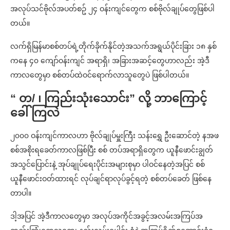
အလုပ်သင်ဗိုလ်အပတ်စဥ် ၂၄ ဝန်းကျင်တွေက စစ်ဗိုလ်ချုပ်တွေဖြစ်ပါ
တယ်။
လက်ရှိမြန်မာစစ်တပ်ရဲ့တိုက်ခိုက်နိုင်တဲ့အသက်အရွယ်ပိုင်းခြား ၁၈ နှစ်
ကနေ ၄၀ ကျော်ဝန်းကျင် အရာရှိ၊ အခြားအဆင့်တွေဟာလည်း အဲ့ဒီ
ကာလတွေမှာ စစ်တပ်ထဲဝင်ရောက်လာသူတွေပဲ ဖြစ်ပါတယ်။
“ တ/ ၊ ကြည်းသုံးသောင်း” လို့ ဘာကြောင့်
ခေါ်ကြလဲ
၂၀၀၀ ဝန်းကျင်ကာလဟာ ဗိုလ်ချုပ်မှူးကြီး သန်းရွှေ ဦးဆောင်တဲ့ နအဖ
စစ်အစိုးရခေတ်ကာလဖြစ်ပြီး စစ် တပ်အရာရှိတွေက ယူနီဖောင်းချွတ်
အသွင်ပြောင်းနဲ့ အုပ်ချုပ်ရေးပိုင်းအများစုမှာ ပါဝင်နေတဲ့အပြင် စစ်
ယူနီဖောင်းဝတ်ထားရင် လုပ်ချင်ရာလုပ်ခွင့်ရတဲ့ စစ်တပ်ခေတ် ဖြစ်နေ
တာပါ။
ဒါ့အပြင် အဲ့ဒီကာလတွေမှာ အလုပ်အကိုင်အခွင့်အလမ်းအကြပ်အ