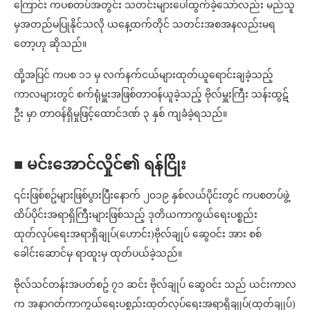
ကြောင်း ကပစတပ်အတွင်း သတင်းများပေါ်ထွက်ခဲ့သော်လည်း မည်သူ
မှအတည်မပြုနိုင်သလို ယနေ့ထက်တိုင် သတင်းအစအနလည်းမရ
တော့ဟု ဆိုသည်။
ထို့အပြင် ကပစ ၁၁ မှ လက်နက်ငယ်များထုတ်ယူရောင်းချခဲ့သည့်
ကာလများတွင် စက်ရုံမှူးအဖြစ်တာဝန်ယူခဲ့သည့် ဗိုလ်မှူးကြီး သန်းထွဋ်
ဦး မှာ တာဝန်ရှိမှုဖြင့်ထောင်ဒဏ် ၃ နှစ် ကျခံခဲ့ရသည်။
■ မင်းအောင်လှိုင်၏ ရန်ငြိုး
၎င်းဖြစ်စဥ်များဖြစ်ပွားပြီးနောက် ၂၀၁၉ နှစ်လယ်ပိုင်းတွင် ကပစတပ်ဖွဲ့
ထိပ်ပိုင်းအရာရှိကြီးများဖြစ်သည့် ဒုတိယကာကွယ်ရေးပစ္စည်း
ထုတ်လုပ်ရေးအရာရှိချုပ်(ဟောင်း)ဗိုလ်ချုပ် ဆွေဝင်း အား စစ်
ခေါင်းဆောင်မှ ရာထူးမှ ထုတ်ပယ်ခဲ့သည်။
ဗိုလ်သင်တန်းအပတ်စဥ် ၇၁ ဆင်း ဗိုလ်ချုပ် ဆွေဝင်း သည် ယင်းကာလ
က အနာဂတ်ကာကွယ်ရေးပစ္စည်းထုတ်လုပ်ရေးအရာရှိချုပ်(ထုတ်ချုပ်)