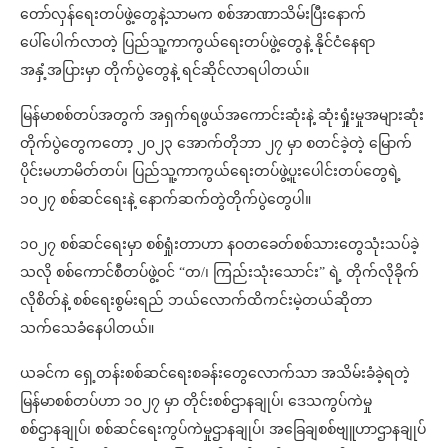
တော်လှန်ရေးတပ်ဖွဲ့တွေနဲ့သာမက စစ်အာဏာသိမ်းပြီးနောက်
ပေါ်ပေါက်လာတဲ့ ပြည်သူ့ကာကွယ်ရေးတပ်ဖွဲ့တွေနဲ့ နိုင်ငံနေရာ
အနှံ့အပြားမှာ တိုက်ပွဲတွေနဲ့ ရင်ဆိုင်လာရပါတယ်။
မြန်မာစစ်တပ်အတွက် အရှက်ရဖွယ်အကောင်းဆုံးနဲ့ ဆုံးရှုံးမှုအများဆုံး
တိုက်ပွဲတွေကတော့ ၂၀၂၃ အောက်တိုဘာ ၂၇ မှာ စတင်ခဲ့တဲ့ မြောက်
ပိုင်းမဟာမိတ်တပ်၊ ပြည်သူ့ကာကွယ်ရေးတပ်ဖွဲ့ပူးပေါင်းတပ်တွေရဲ့
၁၀၂၇ စစ်ဆင်ရေးနဲ့ နောက်ဆက်တွဲတိုက်ပွဲတွေပါ။
၁၀၂၇ စစ်ဆင်ရေးမှာ စစ်ရှုံးတာဟာ နဝတခေတ်စစ်သားတွေသုံးသပ်ခဲ့
သလို စစ်ကောင်စီတပ်ဖွဲ့ဝင် “တ/၊ ကြည်းသုံးသောင်း” ရဲ့ တိုက်လိုခိုက်
လိုစိတ်နဲ့ စစ်ရေးစွမ်းရည် ဘယ်လောက်ထိကင်းမဲ့တယ်ဆိုတာ
သက်သေခံနေပါတယ်။
ယခင်က ရှေ့တန်းစစ်ဆင်ရေးစခန်းတွေလောက်သာ အသိမ်းခံခဲ့ရတဲ့
မြန်မာစစ်တပ်ဟာ ၁၀၂၇ မှာ တိုင်းစစ်ဌာနချုပ်၊ ဒေသကွပ်ကဲမှု
စစ်ဌာနချုပ်၊ စစ်ဆင်ရေးကွပ်ကဲမှုဌာနချုပ်၊ အခြေချစစ်ဗျူဟာဌာနချုပ်