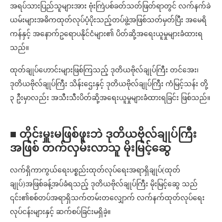
အရပ်သားပြည်သူများအား ဗုံးကြဲပစ်ခတ်သတ်ဖြတ်ရာတွင် လက်နက်ခဲ
ယမ်းများအဓိကထုတ်လုပ်ပံ့ပိုးသည့်တပ်ဖွဲ့အဖြစ်သတ်မှတ်ပြီး အမေရိ
ကန်နှင့် အနောက်ဥရောပနိုင်ငံများ၏ ပိတ်ဆို့အရေးယူမှုများခံထားရ
သည်။
ထုတ်ချုပ်ဟောင်းများဖြစ်ကြသည့် ဒုတိယဗိုလ်ချုပ်ကြီး တင်အေး၊
ဒုတိယဗိုလ်ချုပ်ကြီး သိန်းဌေးနှင့် ဒုတိယဗိုလ်ချုပ်ကြီး ကံမြင့်သန်း တို့
၃ ဦးမှာလည်း အသီးသီးပိတ်ဆို့အရေးယူမှုများခံထားရခြင်း ဖြစ်သည်။
■ တိုင်းမှူးမဖြစ်ဖူးဘဲ ဒုတိယဗိုလ်ချုပ်ကြီး
အဖြစ် တက်လှမ်းလာသူ မိုးမြင့်ဆွေ
လက်ရှိကာကွယ်ရေးပစ္စည်းထုတ်လုပ်ရေးအရာရှိချုပ်(ထုတ်
ချုပ်)အဖြစ်ခန့်အပ်ခံရသည့် ဒုတိယဗိုလ်ချုပ်ကြီး မိုးမြင့်ဆွေ သည်
၎င်း၏စစ်တပ်အရာရှိသက်တမ်းတလျှောက် လက်နက်ထုတ်လုပ်ရေး
လုပ်ငန်းများနှင့် ဆက်စပ်ခြင်းမရှိခဲ့။