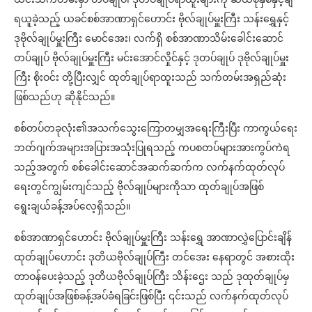
ရယူခဲ့သည့် ယခင်စစ်အာဏာရှင်ဟောင်း ဗိုလ်ချုပ်မှူးကြီး သန်းရွှေနှင့်
ဒုဗိုလ်ချုပ်မှူးကြီး မောင်အေး၊ လက်ရှိ စစ်အာဏာသိမ်းခေါင်းဆောင်
တပ်ချုပ် ဗိုလ်ချုပ်မှူးကြီး မင်းအောင်လှိုင်နှင့် ဒုတပ်ချုပ် ဒုဗိုလ်ချုပ်မှူး
ကြီး စိုးဝင်း တို့ပြီးလျှင် ထုတ်ချုပ်ရာထူးသည် သက်တမ်းအရှည်ဆုံး
ဖြစ်သည်ဟု ဆိုနိုင်သည်။
စစ်တပ်တခုလုံး၏အသက်သွေးကြောတမျှအရေးကြီးပြီး ကာကွယ်ရေး
ဘတ်ဂျက်အများအပြားအသုံးပြုရသည့် ကပစတပ်များအားကွပ်ကဲရ
သည့်အတွက် စစ်ခေါင်းဆောင်အဆက်ဆက်က လက်နက်ထုတ်လုပ်
ရေးတွင်ကျွမ်းကျင်သည့် ဗိုလ်ချုပ်များကိုသာ ထုတ်ချုပ်အဖြစ်
ရွေးချယ်ခန့်အပ်လေ့ရှိသည်။
စစ်အာဏာရှင်ဟောင်း ဗိုလ်ချုပ်မှူးကြီး သန်းရွှေ အာဏာလွှဲပြောင်းချိန်
ထုတ်ချုပ်ဟောင်း ဒုတိယဗိုလ်ချုပ်ကြီး တင်အေး နေရာတွင် အစားထိုး
တာဝန်ပေးခဲ့သည့် ဒုတိယဗိုလ်ချုပ်ကြီး သိန်းဌေး သည် ဒုထုတ်ချုပ်မှ
ထုတ်ချုပ်အဖြစ်ခန့်အပ်ခံရခြင်းဖြစ်ပြီး ၎င်းသည် လက်နက်ထုတ်လုပ်