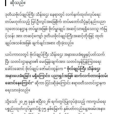
ဆိုသည်။
ဒုတိယဗိုလ်ချုပ်ကြီး သိန်းဌေး နေရာတွင် လက်နက်ထုတ်လုပ်ရေး
တပ်မဟုတ်သည့် ပြင်ဦးလွင်အခြေစိုက် တပ်မတော်သိပ္ပံနှင့်နည်းပညာ
သုတေသနဌာန တပ်မှူးအဖြစ် ဗိုလ်မှူးချုပ် အဆင့်သာရရှိသေးသူ ကံမြ
င့်သန်း အား တဆင့်ကျော် ဒုတိယဗိုလ်ချုပ်ကြီးအဆင့်တိုးဖြင့် ထုတ်
ချုပ်အသစ်အဖြစ် ချက်ချင်းအစား ထိုးခဲ့သည်။
ယင်းကာလတွင် ဗိုလ်ချုပ်ကြီး သိန်းဌေး အနားပေးခံရမှုနှင့်ပတ်သက်
ပြီး သတင်းဌာနများ၏ မေးမြန်းချက်အား သတင်းမှန်ပြန်ကြားရေး
ခေါင်းဆောင် ဗိုလ်ချုပ် ဇော်မင်းထွန်းက
“ ဗိုလ်ချုပ်ကြီး သိန်းဌေး
အနားပေးခံရခြင်း မရှိကြောင်း၊ ပညာရှင်အဖြစ် ဆက်လက်တာဝန်ထမ်း
ဆောင်နေကြောင်း”
ဆိုကာ ငြင်းဆိုခဲ့ကြောင်း ဧရာဝတီသတင်းဌာနက
ရေးသားခဲ့သည်။
သို့သော် ၂၀၂၅ ခုနှစ် ဧပြီလ၂၆ ရက်တွင်ပြုလုပ်ခဲ့သည့် ကာကွယ်ရေး
ပစ္စည်းထုတ်လုပ်မှုတပ်ဖွဲ့ ၇၅ နှစ်မြောက် နှစ်ပတ်လည်နေ့အခမ်းအနား