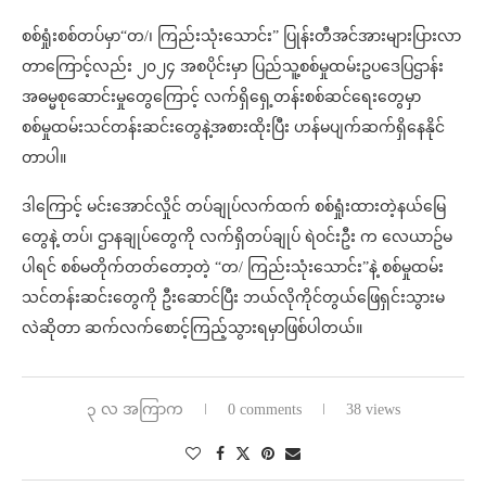
စစ်ရှုံးစစ်တပ်မှာ“တ/၊ ကြည်းသုံးသောင်း” ပြုန်းတီအင်အားများပြားလာ
တာကြောင့်လည်း ၂၀၂၄ အစပိုင်းမှာ ပြည်သူ့စစ်မှုထမ်းဥပဒေပြဌာန်း
အဓမ္မစုဆောင်းမှုတွေကြောင့် လက်ရှိရှေ့တန်းစစ်ဆင်ရေးတွေမှာ
စစ်မှုထမ်းသင်တန်းဆင်းတွေနဲ့အစားထိုးပြီး ဟန်မပျက်ဆက်ရှိနေနိုင်
တာပါ။
ဒါကြောင့် မင်းအောင်လှိုင် တပ်ချုပ်လက်ထက် စစ်ရှုံးထားတဲ့နယ်မြေ
တွေနဲ့ တပ်၊ ဌာနချုပ်တွေကို လက်ရှိတပ်ချုပ် ရဲဝင်းဦး က လေယာဥ်မ
ပါရင် စစ်မတိုက်တတ်တော့တဲ့ “တ/ ကြည်းသုံးသောင်း”နဲ့ စစ်မှုထမ်း
သင်တန်းဆင်းတွေကို ဦးဆောင်ပြီး ဘယ်လိုကိုင်တွယ်ဖြေရှင်းသွားမ
လဲဆိုတာ ဆက်လက်စောင့်ကြည့်သွားရမှာဖြစ်ပါတယ်။
၃ လ အကြာက
0 comments
38 views