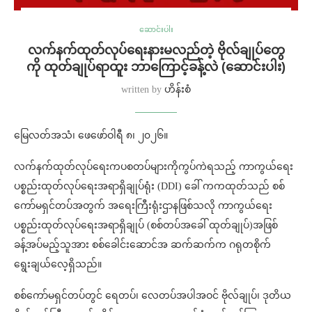
ဆောင်းပါး
လက်နက်ထုတ်လုပ်ရေးနားမလည်တဲ့ ဗိုလ်ချုပ်တွေ
ကို ထုတ်ချုပ်ရာထူး ဘာကြောင့်ခန့်လဲ (ဆောင်းပါး)
written by
ဟိန်းစံ
မြေလတ်အသံ၊ ဖေဖော်ဝါရီ ၈၊ ၂၀၂၆။
လက်နက်ထုတ်လုပ်ရေးကပစတပ်များကိုကွပ်ကဲရသည့် ကာကွယ်ရေး
ပစ္စည်းထုတ်လုပ်ရေးအရာရှိချုပ်ရုံး (DDI) ခေါ် ကကထုတ်သည် စစ်
ကော်မရှင်တပ်အတွက် အရေးကြီးရုံးဌာနဖြစ်သလို ကာကွယ်ရေး
ပစ္စည်းထုတ်လုပ်ရေးအရာရှိချုပ် (စစ်တပ်အခေါ် ထုတ်ချုပ်)အဖြစ်
ခန့်အပ်မည့်သူအား စစ်ခေါင်းဆောင်အ ဆက်ဆက်က ဂရုတစိုက်
ရွေးချယ်လေ့ရှိသည်။
စစ်ကော်မရှင်တပ်တွင် ရေတပ်၊ လေတပ်အပါအဝင် ဗိုလ်ချုပ်၊ ဒုတိယ