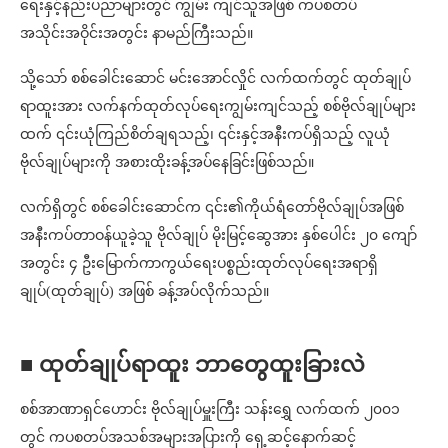
ရေးနှင့်နည်းပညာများတွင် ကျွမ်း ကျင်သူအဖြစ် ကပစတပ်
အသိုင်းအဝိုင်းအတွင်း နာမည်ကြီးသည်။
သို့သော် စစ်ခေါင်းဆောင် မင်းအောင်လှိုင် လက်ထက်တွင် ထုတ်ချုပ်
ရာထူးအား လက်နက်ထုတ်လုပ်ရေးကျွမ်းကျင်သည့် စစ်ဗိုလ်ချုပ်များ
ထက် ၎င်းယုံကြည်စိတ်ချရသည့်၊ ၎င်းနှင့်အနီးကပ်ရှိသည့် လူယုံ
ဗိုလ်ချုပ်များကို အစားထိုးခန့်အပ်နေခြင်းဖြစ်သည်။
လက်ရှိတွင် စစ်ခေါင်းဆောင်က ၎င်း၏ကိုယ်ရံတော်ဗိုလ်ချုပ်အဖြစ်
အနီးကပ်တာဝန်ယူခဲ့သူ ဗိုလ်ချုပ် မိုးမြင့်ဆွေအား နှစ်ပေါင်း ၂၀ ကျော်
အတွင်း ၄ ဦးမြောက်ကာကွယ်ရေးပစ္စည်းထုတ်လုပ်ရေးအရာရှိ
ချုပ်(ထုတ်ချုပ်) အဖြစ် ခန့်အပ်လိုက်သည်။
■ ထုတ်ချုပ်ရာထူး ဘာတွေထူးခြားလဲ
စစ်အာဏာရှင်ဟောင်း ဗိုလ်ချုပ်မှူးကြီး သန်းရွှေ လက်ထက် ၂၀၀၁
တွင် ကပစတပ်အသစ်အများအပြားကို ရှေ့ဆင့်နောက်ဆင့်