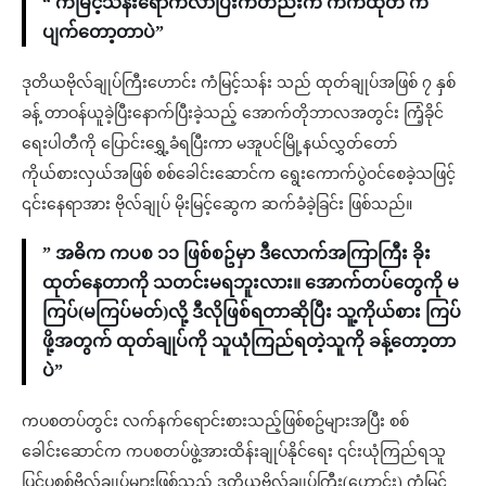
“ ကံမြင့်သန်းရောက်လာပြီးကတည်းက ကကထုတ် က
ပျက်တော့တာပဲ”
ဒုတိယဗိုလ်ချုပ်ကြီးဟောင်း ကံမြင့်သန်း သည် ထုတ်ချုပ်အဖြစ် ၇ နှစ်
ခန့် တာဝန်ယူခဲ့ပြီးနောက်ပြီးခဲ့သည့် အောက်တိုဘာလအတွင်း ကြံ့ခိုင်
ရေးပါတီကို ပြောင်းရွှေ့ခံရပြီးကာ မအူပင်မြို့နယ်လွှတ်တော်
ကိုယ်စားလှယ်အဖြစ် စစ်ခေါင်းဆောင်က ရွေးကောက်ပွဲဝင်စေခဲ့သဖြင့်
၎င်းနေရာအား ဗိုလ်ချုပ် မိုးမြင့်ဆွေက ဆက်ခံခဲ့ခြင်း ဖြစ်သည်။
” အဓိက ကပစ ၁၁ ဖြစ်စဥ်မှာ ဒီလောက်အကြာကြီး ခိုး
ထုတ်နေတာကို သတင်းမရဘူးလား။ အောက်တပ်တွေကို မ
ကြပ်(မကြပ်မတ်)လို့ ဒီလိုဖြစ်ရတာဆိုပြီး သူ့ကိုယ်စား ကြပ်
ဖို့အတွက် ထုတ်ချုပ်ကို သူယုံကြည်ရတဲ့သူကို ခန့်တော့တာ
ပဲ”
ကပစတပ်တွင်း လက်နက်ရောင်းစားသည့်ဖြစ်စဥ်များအပြီး စစ်
ခေါင်းဆောင်က ကပစတပ်ဖွဲ့အားထိန်းချုပ်နိုင်ရေး ၎င်းယုံကြည်ရသူ
ပြင်ပစစ်ဗိုလ်ချုပ်များဖြစ်သည့် ဒုတိယဗိုလ်ချုပ်ကြီး(ဟောင်း) ကံမြင့်