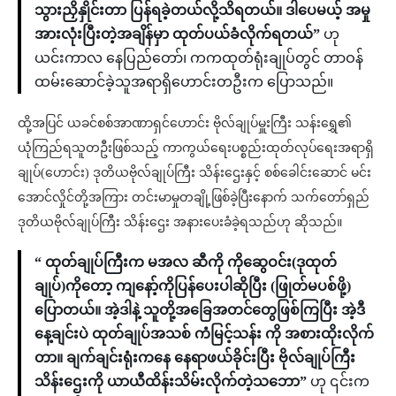
သွားညှိနှိုင်းတာ ပြန်ရခဲ့တယ်လို့သိရတယ်။ ဒါပေမယ့် အမှု
အားလုံးပြီးတဲ့အချိန်မှာ ထုတ်ပယ်ခံလိုက်ရတယ်”
ဟု
ယင်းကာလ နေပြည်တော်၊ ကကထုတ်ရုံးချုပ်တွင် တာဝန်
ထမ်းဆောင်ခဲ့သူအရာရှိဟောင်းတဦးက ပြောသည်။
ထို့အပြင် ယခင်စစ်အာဏာရှင်ဟောင်း ဗိုလ်ချုပ်မှူးကြီး သန်းရွှေ၏
ယုံကြည်ရသူတဦးဖြစ်သည့် ကာကွယ်ရေးပစ္စည်းထုတ်လုပ်ရေးအရာရှိ
ချုပ်(ဟောင်း) ဒုတိယဗိုလ်ချုပ်ကြီး သိန်းဌေးနှင့် စစ်ခေါင်းဆောင် မင်း
အောင်လှိုင်တို့အကြား တင်းမာမှုတချို့ဖြစ်ခဲ့ပြီးနောက် သက်တော်ရှည်
ဒုတိယဗိုလ်ချုပ်ကြီး သိန်းဌေး အနားပေးခံခဲ့ရသည်ဟု ဆိုသည်။
“ ထုတ်ချုပ်ကြီးက မအလ ဆီကို ကိုဆွေဝင်း(ဒုထုတ်
ချုပ်)ကိုတော့ ကျနော့်ကိုပြန်ပေးပါဆိုပြီး (ဖြုတ်မပစ်ဖို့)
ပြောတယ်။ အဲ့ဒါနဲ့ သူတို့အခြေအတင်တွေဖြစ်ကြပြီး အဲ့ဒီ
နေ့ချင်းပဲ ထုတ်ချုပ်အသစ် ကံမြင့်သန်း ကို အစားထိုးလိုက်
တာ။ ချက်ချင်းရုံးကနေ နေရာဖယ်ခိုင်းပြီး ဗိုလ်ချုပ်ကြီး
သိန်းဌေးကို ယာယီထိန်းသိမ်းလိုက်တဲ့သဘော”
ဟု ၎င်းက