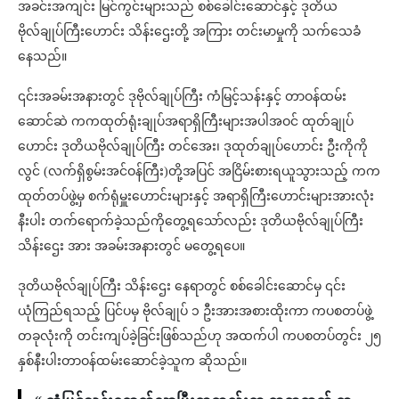
အခင်းအကျင်း မြင်ကွင်းများသည် စစ်ခေါင်းဆောင်နှင့် ဒုတိယ
ဗိုလ်ချုပ်ကြီးဟောင်း သိန်းဌေးတို့ အကြား တင်းမာမှုကို သက်သေခံ
နေသည်။
၎င်းအခမ်းအနားတွင် ဒုဗိုလ်ချုပ်ကြီး ကံမြင့်သန်းနှင့် တာဝန်ထမ်း
ဆောင်ဆဲ ကကထုတ်ရုံးချုပ်အရာရှိကြီးများအပါအဝင် ထုတ်ချုပ်
ဟောင်း ဒုတိယဗိုလ်ချုပ်ကြီး တင်အေး၊ ဒုထုတ်ချုပ်ဟောင်း ဦးကိုကို
လွင် (လက်ရှိစွမ်းအင်ဝန်ကြီး)တို့အပြင် အငြိမ်းစားရယူသွားသည့် ကက
ထုတ်တပ်ဖွဲ့မှ စက်ရုံမှူးဟောင်းများနှင့် အရာရှိကြီးဟောင်းများအားလုံး
နီးပါး တက်ရောက်ခဲ့သည်ကိုတွေ့ရသော်လည်း ဒုတိယဗိုလ်ချုပ်ကြီး
သိန်းဌေး အား အခမ်းအနားတွင် မတွေ့ရပေ။
ဒုတိယဗိုလ်ချုပ်ကြီး သိန်းဌေး နေရာတွင် စစ်ခေါင်းဆောင်မှ ၎င်း
ယုံကြည်ရသည့် ပြင်ပမှ ဗိုလ်ချုပ် ၁ ဦးအားအစားထိုးကာ ကပစတပ်ဖွဲ့
တခုလုံးကို တင်းကျပ်ခဲ့ခြင်းဖြစ်သည်ဟု အထက်ပါ ကပစတပ်တွင်း ၂၅
နှစ်နီးပါးတာဝန်ထမ်းဆောင်ခဲ့သူက ဆိုသည်။