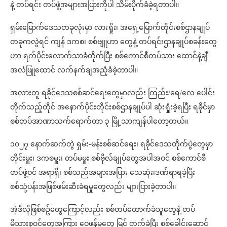
နဲ့ တပ်ရင်း တပ်ဖွဲ့အများအပြားကိုပါ သိမ်းပိုက်ခံခဲ့ရတာပါ။
ရှမ်းမြောက်ဒေသတခုလုံးမှာ လားရှိုး၊ အရှေ့မြောက်တိုင်းစစ်ဌာနချုပ်
တခုကလွဲရင် ကျန် ဒကစ၊ စစ်ဗျူဟာ တွေနဲ့ တပ်ရင်းဌာနချုပ်စခန်းတွေ
ဟာ ရက်ပိုင်းလောက်သာခံတိုက်ပြီး စစ်ကောင်စီတပ်သား ထောင်နဲ့ချီ
အလံဖြူထောင် လက်နက်ချအညံ့ခံခဲ့တာပါ။
အလားတူ ရခိုင်ဒေသစစ်ဆင်ရေးတွေမှာလည်း ကြည်း/ရေ/လေ ပေါင်း
တိုက်သည့်တိုင် အနောက်ပိုင်းတိုင်းစစ်ဌာနချုပ်ပါ ဆုံးရှုံးခဲ့ရပြီး ရခိုင်မှာ
စစ်တပ်အာဏာသက်ရောက်တာ ၃ မြို့သာကျန်ပါတော့တယ်။
၁၀၂၇ နောက်ဆက်တွဲ ရှမ်း-မန်းစစ်ဆင်ရေး၊ ရခိုင်ဒေသတိုက်ပွဲတွေမှာ
တိုင်းမှူး၊ ဒကစမှူး၊ တပ်မမှူး စစ်ဗိုလ်ချုပ်တွေအပါအဝင် စစ်ကောင်စီ
တပ်ဖွဲ့ဝင် အရာရှိ၊ စစ်သည်အများအပြား သေဆုံး၊ဒဏ်ရာရခဲ့ပြီး
စစ်သုံ့ပန်းအဖြစ်ဖမ်းဆီးခံရမှုတွေလည်း များပြားခဲ့တာပါ။
အဲ့ဒီလိုဖြစ်စဥ်တွေကြောင့်လည်း စစ်တပ်ထောက်ခံသူတွေနဲ့ တပ်
မိသားစုဝင်တွေအကြား ဝေဖန်မှုတွေ မြင့် တက်ခဲ့ပြီး စစ်ခေါင်းဆောင်