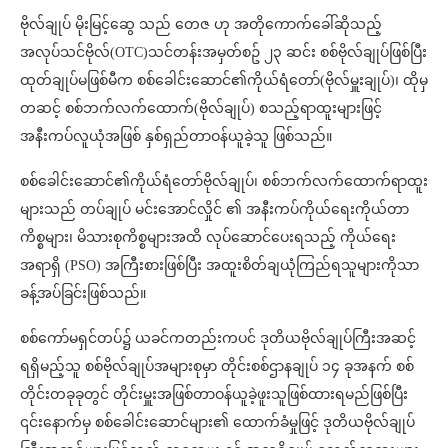
ဗိုလ်ချုပ် မိုးမြင့်ဆွေ သည် တေဇ ဟု အတိုကောက်ခေါ်ဆိုသည့်
အလုပ်သင်ဗိုလ်(OTC)သင်တန်းအမှတ်စဥ် ၂၃ ဆင်း စစ်ဗိုလ်ချုပ်ဖြစ်ပြီး
ထုတ်ချုပ်မဖြစ်မီက စစ်ခေါင်းဆောင်၏ကိုယ်ရံတော်(ဗိုလ်မှူးချုပ်)၊ ထိုမှ
တဆင့် စစ်ဘက်လက်ထောက်(ဗိုလ်ချုပ်) စသည့်ရာထူးများဖြင့်
အနီးကပ်လူယုံအဖြစ် နှစ်ရှည်တာဝန်ယူခဲ့သူ ဖြစ်သည်။
စစ်ခေါင်းဆောင်၏ကိုယ်ရံတော်ဗိုလ်ချုပ်၊ စစ်ဘက်လက်ထောက်ရာထူး
များသည် တပ်ချုပ် မင်းအောင်လှိုင် ၏ အနီးကပ်ကိုယ်ရေးကိုယ်တာ
ကိစ္စများ၊ မိသားစုကိစ္စများအထိ လုပ်ဆောင်ပေးရသည့် ကိုယ်ရေး
အရာရှိ (PSO) အကြီးစားဖြစ်ပြီး အထူးစိတ်ချယုံကြည်ရသူများကိုသာ
ခန့်အပ်ခြင်းဖြစ်သည်။
စစ်ကော်မရှင်တပ်၌ ယခင်ကတည်းကပင် ဒုတိယဗိုလ်ချုပ်ကြီးအဆင့်
ရရှိမည့်သူ စစ်ဗိုလ်ချုပ်အများစုမှာ တိုင်းစစ်ဌာနချုပ် ၁၄ ခုအနက် စစ်
တိုင်းတခုခုတွင် တိုင်းမှူးအဖြစ်တာဝန်ယူခဲ့ဖူးသူဖြစ်ထားရမည်ဖြစ်ပြီး
၎င်းနောက်မှ စစ်ခေါင်းဆောင်များ၏ ထောက်ခံမှုဖြင့် ဒုတိယဗိုလ်ချုပ်