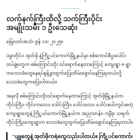
လက်နက်ကြီးထိလို့ သက်ကြီးပိုင်း
အမျိုးသမီး ၁ ဦးသေဆုံး
မြေလတ်အသံ၊ ဇွန် ၁၁၊ ၂၀၂၅။
ပဲခူးတိုင်း၊ အုတ်ဖို နဲ့ကြို့ပင်ကောက်မြို့နယ်မှာ စစ်ကောင်စီပူးပေါင်း
တပ်ဖွဲ့တွေက စစ်ကြောင်းထိုး ဝင်ရောက်နေတာကြောင့် ကျေးရွာ ၈ ရွာ
ကဒေသခံတွေနေရပ်စွန့်ခွာထွက်ပြေးတိမ်းရှောင်နေကြရတယ်လို့
ဒေသခံတွေကပြောပါတယ်။
အခုလို စစ်ကြောင်းထိုးဝင်ရောက်နေတာကြောင့် အုတ်ဖိုမြို့နယ်က
ကိုင်းကြီး၊ ကိုင်းကလေး၊ ဒေါင်းကြီး၊ ဒေါင်းလေး၊ ဒေါင်းစပါးကွင်းစတဲ့
ကျေးရွာတွေနဲ့ ကြို့ပင်ကောက်မြို့နယ်က အညာတန်း၊ ကျီစု၊ သရက်
ကိုင်းကြိုးကျေးရွာက ဒေသခံတွေထွက်ပြေးတိမ်းရှောင်နေကြရတာပါ။
“
ပျူတွေနဲ့ အုတ်ဖိုကရဲတွေလည်းပါတယ်။ ကြို့ပင်ကောက်၊