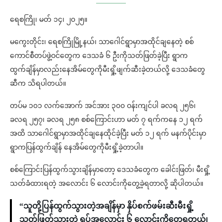
ရေစကြို၊ မတ် ၁၄၊ ၂၀၂၅။
မကွေးတိုင်း၊ ရေစကြိုမြို့နယ်၊ သာဂေါင်ရွာမှာအထိုင်ချနေတဲ့ စစ်
ကောင်စီတပ်ဖွဲ့ဝင်တွေက ဒေသခံ ၆ ဦးကိုသတ်ဖြတ်ခဲ့ပြီး ရွာက
ထွက်ချိန်မှာလည်းနေအိမ်တွေကိုမီးရှို့ဖျက်ဆီးခဲ့တယ်လို့ ဒေသခံတွေ
ဆီက သိရပါတယ်။
တပ်မ ၁၀၁ လက်အောက် အင်အား ၃၀၀ ဝန်းကျင်ပါ ခလရ ၂၅၆၊
ခလရ ၂၅၇၊ ခလရ ၂၅၈ စစ်ကြောင်းဟာ မတ် ၇ ရက်ကနေ ၁၂ ရက်
အထိ သာဂေါင်ရွာမှာအထိုင်ချနေထိုင်ခဲ့ပြီး မတ် ၁၂ ရက် မနက်ပိုင်းမှာ
ရွာကပြန်ထွက်ချိန် နေအိမ်တွေကိုမီးရှို့ခဲ့တာပါ။
စစ်ကြောင်းပြန်ထွက်သွားချိန်မှာတော့ ဒေသခံတွေက ခေါင်းဖြတ်၊ မီးရှို့
သတ်ခံထားရတဲ့ အလောင်း ၆ လောင်းကိုတွေ့ခဲ့ရတာလို့ ဆိုပါတယ်။
“သူတို့ပြန်ထွက်သွားတဲ့အချိန်မှာ နှိပ်စက်ဖမ်းဆီးမီးရှို့
သတ်ဖြတ်သွားတဲ့ ရုပ်အလောင်း ၆ လောင်းကိုတွေ့ရတယ်၊