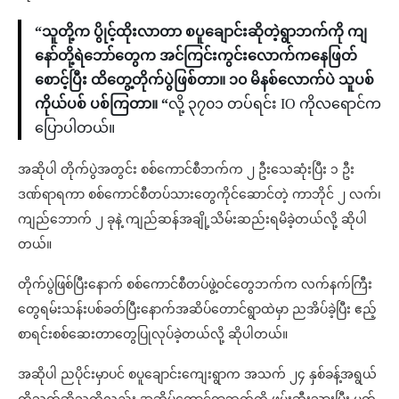
“သူတို့က ပွိုင့်ထိုးလာတာ စပူချောင်းဆိုတဲ့ရွာဘက်ကို ကျ
နော်တို့ရဲဘော်တွေက အင်ကြင်းကွင်းလောက်ကနေဖြတ်
စောင့်ပြီး ထိတွေ့တိုက်ပွဲဖြစ်တာ။ ၁၀ မိနစ်လောက်ပဲ သူပစ်
ကိုယ်ပစ် ပစ်ကြတာ။ “
လို့ ၃၇၀၁ တပ်ရင်း IO ကိုလရောင်က
ပြောပါတယ်။
အဆိုပါ တိုက်ပွဲအတွင်း စစ်ကောင်စီဘက်က ၂ ဦးသေဆုံးပြီး ၁ ဦး
ဒဏ်ရာရကာ စစ်ကောင်စီတပ်သားတွေကိုင်ဆောင်တဲ့ ကာဘိုင် ၂ လက်၊
ကျည်ဘောက် ၂ ခုနဲ့ ကျည်ဆန်အချို့သိမ်းဆည်းရမိခဲ့တယ်လို့ ဆိုပါ
တယ်။
တိုက်ပွဲဖြစ်ပြီးနောက် စစ်ကောင်စီတပ်ဖွဲ့ဝင်တွေဘက်က လက်နက်ကြီး
တွေရမ်းသန်းပစ်ခတ်ပြီးနောက်အဆိပ်တောင်ရွာထဲမှာ ညအိပ်ခဲ့ပြီး ဧည့်
စာရင်းစစ်ဆေးတာတွေပြုလုပ်ခဲ့တယ်လို့ ဆိုပါတယ်။
အဆိုပါ ညပိုင်းမှာပင် စပူချောင်းကျေးရွာက အသက် ၂၄ နှစ်ခန့်အရွယ်