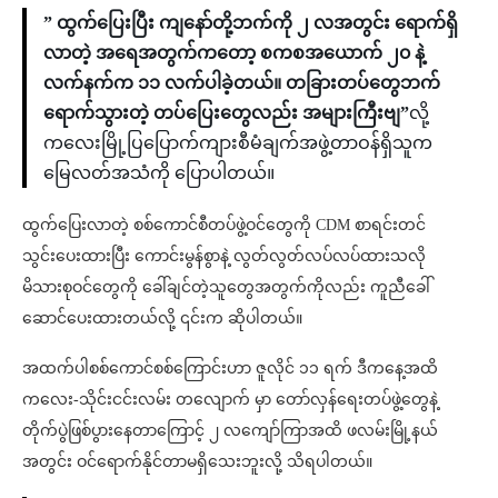
” ထွက်ပြေးပြီး ကျနော်တို့ဘက်ကို ၂ လအတွင်း ရောက်ရှိ
လာတဲ့ အရေအတွက်ကတော့ စကစအယောက် ၂၀ နဲ့
လက်နက်က ၁၁ လက်ပါခဲ့တယ်။ တခြားတပ်တွေဘက်
ရောက်သွားတဲ့ တပ်ပြေးတွေလည်း အများကြီးဗျ”
လို့
ကလေးမြို့ပြပြောက်ကျားစီမံချက်အဖွဲ့တာဝန်ရှိသူက
မြေလတ်အသံကို ပြောပါတယ်။
ထွက်ပြေးလာတဲ့ စစ်ကောင်စီတပ်ဖွဲ့ဝင်တွေကို CDM စာရင်းတင်
သွင်းပေးထားပြီး ကောင်းမွန်စွာနဲ့ လွတ်လွတ်လပ်လပ်ထားသလို
မိသားစုဝင်တွေကို ခေါ်ချင်တဲ့သူတွေအတွက်ကိုလည်း ကူညီခေါ်
ဆောင်ပေးထားတယ်လို့ ၎င်းက ဆိုပါတယ်။
အထက်ပါစစ်ကောင်စစ်ကြောင်းဟာ ဇူလိုင် ၁၁ ရက် ဒီကနေ့အထိ
ကလေး-သိုင်းငင်းလမ်း တလျောက် မှာ တော်လှန်ရေးတပ်ဖွဲ့တွေနဲ့
တိုက်ပွဲဖြစ်ပွားနေတာကြောင့် ၂ လကျော်ကြာအထိ ဖလမ်းမြို့နယ်
အတွင်း ဝင်ရောက်နိုင်တာမရှိသေးဘူးလို့ သိရပါတယ်။