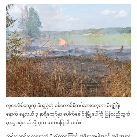
လူနေအိမ်တွေကို မီးရှို့ခဲ့တဲ့ စစ်ကောင်စီတပ်သားတွေဟာ မီးရှို့ပြီး
နောက် နေ့လယ် ၃ နာရီကျော်မှာ ပေါက်ခေါင်းမြို့ပေါ်ကို ပြန်လည်ထွက်
ခွာသွားခဲ့တယ်လို့သူက ဆက်ပြောပါတယ်။
သိုင်းချောင်းကျေးရွာကို မီးရှို့တာကြောင့် အဲ့ဒီရွာအပါအဝင် အနီးအနား