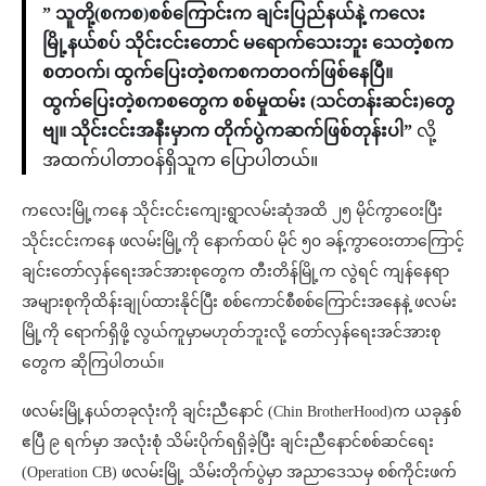
” သူတို့(စကစ)စစ်ကြောင်းက ချင်းပြည်နယ်နဲ့ ကလေး
မြို့နယ်စပ် သိုင်းငင်းတောင် မရောက်သေးဘူး သေတဲ့စက
စတဝက်၊ ထွက်ပြေးတဲ့စကစကတဝက်ဖြစ်နေပြီ။
ထွက်ပြေးတဲ့စကစတွေက စစ်မှုထမ်း (သင်တန်းဆင်း)တွေ
ဗျ။ သိုင်းငင်းအနီးမှာက တိုက်ပွဲကဆက်ဖြစ်တုန်းပါ”
လို့
အထက်ပါတာဝန်ရှိသူက ပြောပါတယ်။
ကလေးမြို့ကနေ သိုင်းငင်းကျေးရွာလမ်းဆုံအထိ ၂၅ မိုင်ကွာဝေးပြီး
သိုင်းငင်းကနေ ဖလမ်းမြို့ကို နောက်ထပ် မိုင် ၅၀ ခန့်ကွာဝေးတာကြောင့်
ချင်းတော်လှန်ရေးအင်အားစုတွေက တီးတိန်မြို့က လွဲရင် ကျန်နေရာ
အများစုကိုထိန်းချုပ်ထားနိုင်ပြီး စစ်ကောင်စီစစ်ကြောင်းအနေနဲ့ ဖလမ်း
မြို့ကို ရောက်ရှိဖို့ လွယ်ကူမှာမဟုတ်ဘူးလို့ တော်လှန်ရေးအင်အားစု
တွေက ဆိုကြပါတယ်။
ဖလမ်းမြို့နယ်တခုလုံးကို ချင်းညီနောင် (Chin BrotherHood)က ယခုနှစ်
ဧပြီ ၉ ရက်မှာ အလုံးစုံ သိမ်းပိုက်ရရှိခဲ့ပြီး ချင်းညီနောင်စစ်ဆင်ရေး
(Operation CB) ဖလမ်းမြို့ သိမ်းတိုက်ပွဲမှာ အညာဒေသမှ စစ်ကိုင်းဖက်