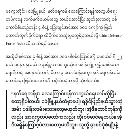
မကွေးတိုင်း၊ ငဖဲမြို့နယ်၊ နတ်ရေကန် လေကြောင်းရန်ကာကွယ်ရေး
တပ်ကနေ လက်နက်ခဲယမ်းတွေ သယ်ဆောင်ပြီး ဆုတ်ခွာလာတဲ့ စစ်
ကောင်စီယာဉ်တန်း ၄ စီးနဲ့ ခြေလျင်အင်အား ၁၀၀ ကျော်ကို ဖြတ်
တောက်တိုက်ခိုက်ခဲ့ရာ ထိခိုက်သေဆုံးမှုတွေရှိခဲ့တယ်လို့ Chin Defence
Force-Asho ဆီက သိရပါတယ်။
အဆိုပါစစ်ကား ၄ စီးနဲ့ အင်အား ၁၀၀ ပါစစ်ကြောင်းကို ဖေဖော်ဝါရီ ၂၂
ရက် မနေ့ နေ့လယ် ၁ နာရီခွဲက မကွေးတိုင်း ပဒါန်းမြို့ ပျဉ်းဝစစ်ဆေး
ရေးဂိတ်ရဲ့ အနောက်ဘက် မီတာ ၃ ထောင်ခန့်အကွာ နတ်ရေကန်လမ်း
ဟောင်းမှာ ဖြတ်တောက်တိုက်ခိုက်မှုခဲ့တာလို့ ဆိုပါတယ်။
“နတ်ရေကန်မှာ လေကြောင်းရန်ကာကွယ်ရေးတပ်ဆိုပြီး
တော့ရှိပါတယ်၊ ငဖဲမြို့နယ်ထဲမှာ‌ပေါ့၊ ရခိုင်ပြည်နယ်သွားတဲ့
အမ်း-ပဒါန်းလမ်းဘေးတော့မဟုတ်ဘူး၊ အဲ့ဒီတောင်ကုန်းကို
လည်း အာရက္ခတပ်တော်ကလည်း ထိုးစစ်ဆင်နေတယ်။ အဲ့
ဒီအရှိန်ကြောင့်ပဲလားတော့မသိဘူး၊ သူတို့ ခွာစစ်ပုံစံမျိုးနဲ့