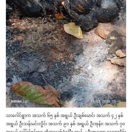
သာဂေါင်ရွာက အသက် ၆၅ နှစ် အရွယ် ဦးချစ်မောင်၊ အသက် ၄၂ နှစ်
အရွယ် ဦးသန်းမင်းလှိုင်၊ အသက် ၉၁ နှစ် အရွယ် ဦးအုန်း၊ အသက် ၇၀