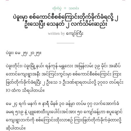
တိုက်ပွဲ
သတင်း
ပဲခူးမှာ စစ်ကောင်စီစစ်ကြောင်းတိုက်ခိုက်ခံရလို့ ၂
ဦးသေပြီး သေနတ် ၂ လက်သိမ်းဆည်း
written by
ကျော်ကြီး
ပဲခူး၊ မေ ၂၅၊ ၂၀၂၅။
ပဲခူးတိုင်း၊ ပဲခူးမြို့နယ်၊ ရန်ကုန်-မန္တလေး အမြန်လမ်း ၃၉ မိုင်၊ အဆိပ်
တောင်ကျေးရွာအနီး အင်ကြင်းကွင်းမှာ စစ်ကောင်စီစစ်ကြောင်း ကြား
ဖြတ်တိုက်ခိုက်ခံရပြီး ၂ ဦးသေ ၁ ဦးဒဏ်ရာရတယ်လို့ ၃၇၀၁ တပ်ရင်း
IO ထံက သိရပါတယ်။
မေ ၂၄ ရက် မနက် ၈ နာရီ မိနစ် ၃၀ ခန့်မှာ တပ်မ ၇၇ လက်အောက်ခံ
ခမရ ၅၁၉ နဲ့ ပျူစောထီးပူးပေါင်းအင်အား ၅၀ ကျော်ခန့်ဟာ စပူချောင်
ကျေးရွာဘက်ကို စစ်ကြောင်းထိုးလာစဉ် ကြားဖြတ်တိုက်ခိုက်ခဲ့တာလို့
ဆိုပါတယ်။