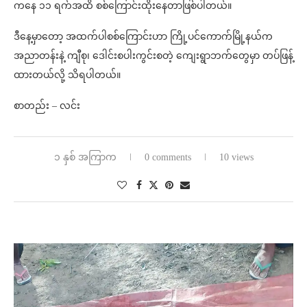
ကနေ ၁၁ ရက်အထိ စစ်ကြောင်းထိုးနေတာဖြစ်ပါတယ်။
ဒီနေ့မှာတော့ အထက်ပါစစ်ကြောင်းဟာ ကြို့ပင်ကောက်မြို့နယ်က
အညာတန်းနဲ့ ကျီစု၊ ဒေါင်းစပါးကွင်းစတဲ့ ကျေးရွာဘက်တွေမှာ တပ်ဖြန့်
ထားတယ်လို့ သိရပါတယ်။
စာတည်း – လင်း
၁ နှစ် အကြာက
0 comments
10 views