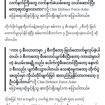
လက်နက်ကြီးတွေ လက်နက်ခဲယမ်းတွေ သယ်ဆောင်ပြီး
တော့ဆုတ်ခွာလာတာ၊”
လို့ Chin Defence Force-Asho
ပြောရေးဆိုခွင့်ရှိသူ ဆလိုင်းရိုးချင်းက ပြောပါတယ်။
တိုက်ခိုက်မှုနာရီဝက်ခန့်အတွင်းမှာ စစ်ကား ၄ စီးအနက် ၂ စီးကို ဖြတ်
တောက်မှုလုပ်နိုင်ခဲ့ပြီး စစ်ကောင်စီဘက်က ၇ ဦးသေဆုံးခဲ့တယ်လို့ ဆို
ပါတယ်။
“ကား ၄ စီးလာတာမှာ ၂ စီးကိုတော့ ဖြတ်တောက်မှုလုပ်ခဲ့ပါ
တယ်၊ ၁ စီးကတော့ မီးလောင်ပျက်စီးပြီးတော့ ကားထဲမှာပါ
တဲ့ ခဲယမ်းအချို့လည်း ပေါက်ကွဲမီးလောင်ပြီးတော့ နောက်
၁ စီးလည်း ပျက်စီးသွားပါတယ်၊ သေဆုံးမှုကတော့ တိုက်ပွဲ
အတွင်းမှာ ကိုယ်တိုင်မျက်မြင် အတည်ပြုနိုင်တာကတော့ ၇
ဦးပဲရှိပါတယ်”
လို့ Chin Defence Force-Asho
ပြောရေးဆိုခွင့်ရှိသူ ဆလိုင်းရိုးချင်းက ပြောပါတယ်။
ဒါ့အပြင် MA သေနတ် ၄ လက်နဲ့ MA ကျည်ဆံ ၅၀၀ တောင့်