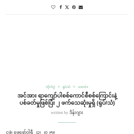
တိုက်ပွဲ
ရုပ်သံ
သတင်း
အင်အား ရာကျော်ပါစစ်ကောင်စီစစ်ကြောင်းနဲ့
ပစ်ခတ်မှုဖြစ်ပြီး ၂ ဖက်သေဆုံးမှုရှိ (ရုပ်/သံ)
written by
ဒိန်းဂျား
ငဖဲ၊ ဖေဖော်ဝါရီ ၂၃၊ ၂၀၂၅။