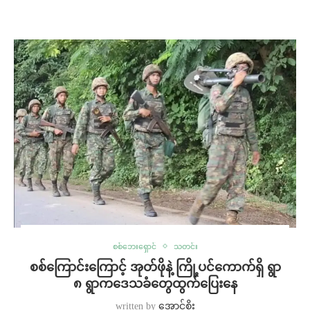
စစ်ဘေးရှောင်
သတင်း
စစ်ကြောင်းကြောင့် အုတ်ဖိုနဲ့ ကြို့ပင်ကောက်ရှိ ရွာ
၈ ရွာကဒေသခံတွေထွက်ပြေးနေ
written by
အောင်စိုး