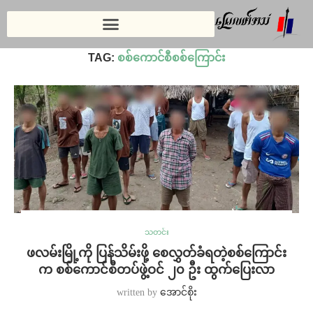
Home
»
စစ်ကောင်စီစစ်ကြောင်း
»
Page 2
TAG:
စစ်ကောင်စီစစ်ကြောင်း
သတင်း
ဖလမ်းမြို့ကို ပြန်သိမ်းဖို့ စေလွှတ်ခံရတဲ့စစ်ကြောင်း
က စစ်ကောင်စီတပ်ဖွဲ့ဝင် ၂၀ ဦး ထွက်ပြေးလာ
written by
အောင်စိုး