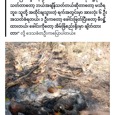
သတ်တာတော့ ဘယ်အချိန်သတ်တယ်ဆိုတာတော့ မသိရ
ဘူး၊ သူတို့ အထိုင်ချသွားတဲ့ ရက်အတွင်းမှာ အားလုံး ၆ ဦး
အသတ်ခံရတယ်၊ ၁ ဦးကတော့ ခေါင်းဖြတ်ပြီးတော့ မီးရှို့
ထားတယ်၊ ခေါင်းကိုတော့ အိမ်ခြံစည်းရိုးမှာ ချိတ်ထား
တာ၊”
လို့ ဒေသခံတဦးကပြောပါတယ်။