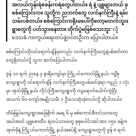
အလယ်ကုန်းရဲစခန်းကရဲတွေပါတယ်။ ရဲ နဲ့ ပျူများတယ် ခု
စစ်ကြောင်းက။ သူတို့က ညဘက်တွေ လက်နက်ကြီးနဲ့ ရမ်း
သမ်းပစ်တယ်။ စစ်ကြောင်းကရိုးမပေါ်ကိုတော့မတက်ဘူး။
ရွာတွေကို ပတ်သွားနေတာ။ တိုက်ပွဲမဖြစ်သေးဘူး
“လို့
ဒေသခံ ကာကွယ်ရေးတပ်ဖွဲ့ဝင်တဦးက ပြောပါတယ်။
စစ်ကြောင်းထိုးဝင်ရောက်ချိန်မှာလည်း လက်နက်ကြီးတွေနဲ့ပစ်ခတ်တာ
တွေရှိတယ်လို့ သူက ဆက်ပြောပါတယ်။
ဇွန် ၁၀ ရက် ညနေ ၄ နာရီကျော်မှာ ကြို့ပင်ကောက်မြို့နယ်၊ ကျီစု
ကျေးရွာကို ဝင်ရောက်ချိန် လက်နက်ကြီးတွေပစ်ခတ်ခဲ့ရာ ကျည် ၁ လုံး
မှာ အုတ်ဖိုမြို့နယ်၊ ကိုင်းကြီးကျေးရွာကို ကျရောက်ပေါက်ကွဲပြီး
အသက် ၆၀ ကျော်အမျိုးသမီး ၁ ဦးသေဆုံးခဲ့တယ်လို့ ဆိုပါတယ်။
တိမ်မြုပ်ကျေးရွာအခြေစိုက် ခမရ ၆ မှ စစ်ကောင်စီတပ်သားတွေ
အပါအဝင် ပျူစောထီး၊ ရဲတပ်သားတွေ စုစုပေါင်းအင်အား ၁၅၀ ခန့်က
အုတ်ဖိုနဲ့ ကြို့ပင်ကောက်မြို့ နယ်အစပ်ရှိ ကျေးရွာတွေကို ဇွန် ၈ ရက်