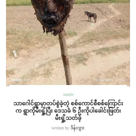
သတင်း
သာဂေါင်ရွာမှာတပ်စွဲခဲ့တဲ့ စစ်ကောင်စီစစ်ကြောင်း
က ရွာကိုမီးရှို့ပြီး ဒေသခံ ၆ ဦးကိုပါခေါင်းဖြတ်၊
မီးရှို့သတ်ခဲ့
written by
ဒိန်းဂျား