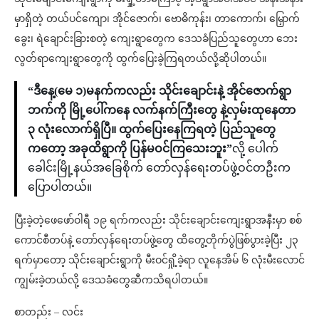
မှာရှိတဲ့ တယ်ပင်ကျော၊ အိုင်ဇောက်၊ ဗောဓိကုန်း၊ တာကောက်၊ မြှောက်
ခွေး၊ ရဲချောင်းခြားစတဲ့ ကျေးရွာတွေက ဒေသခံပြည်သူတွေဟာ ဘေး
လွတ်ရာကျေးရွာတွေကို ထွက်ပြေးခဲ့ကြရတယ်လို့ဆိုပါတယ်။
“ဒီနေ့(မေ ၁)မနက်ကလည်း သိုင်းချောင်းနဲ့ အိုင်ဇောက်ရွာ
ဘက်ကို မြို့ပေါ်ကနေ လက်နက်ကြီးတွေ နဲ့လှမ်းထုနေတာ
၃ လုံးလောက်ရှိပြီ။ ထွက်ပြေးနေကြရတဲ့ ပြည်သူတွေ
ကတော့ အခုထိရွာကို ပြန်မဝင်ကြသေးဘူး”
လို့ ပေါက်
ခေါင်းမြို့နယ်အခြေစိုက် တော်လှန်ရေးတပ်ဖွဲ့ဝင်တဦးက
ပြောပါတယ်။
ပြီးခဲ့တဲ့ဖေဖော်ဝါရီ ၁၉ ရက်ကလည်း သိုင်းချောင်းကျေးရွာအနီးမှာ စစ်
ကောင်စီတပ်နဲ့ တော်လှန်ရေးတပ်ဖွဲ့တွေ ထိတွေ့တိုက်ပွဲဖြစ်ပွားခဲ့ပြီး ၂၃
ရက်မှာတော့ သိုင်းချောင်းရွာကို မီးဝင်ရှို့ခဲ့ရာ လူနေအိမ် ၆ လုံးမီးလောင်
ကျွမ်းခဲ့တယ်လို့ ဒေသခံတွေဆီကသိရပါတယ်။
စာတည်း – လင်း