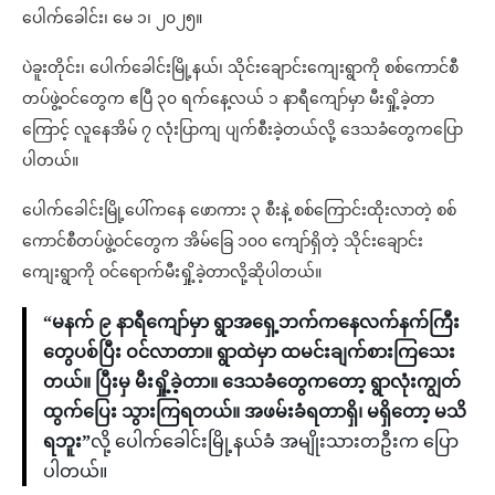
ပေါက်ခေါင်း၊ မေ ၁၊ ၂၀၂၅။
ပဲခူးတိုင်း၊ ပေါက်ခေါင်းမြို့နယ်၊ သိုင်းချောင်းကျေးရွာကို စစ်ကောင်စီ
တပ်ဖွဲ့ဝင်တွေက ဧပြီ ၃၀ ရက်နေ့လယ် ၁ နာရီကျော်မှာ မီးရှို့ခဲ့တာ
ကြောင့် လူနေအိမ် ၇ လုံးပြာကျ ပျက်စီးခဲ့တယ်လို့ ဒေသခံတွေကပြော
ပါတယ်။
ပေါက်ခေါင်းမြို့ပေါ်ကနေ ဖောကား ၃ စီးနဲ့ စစ်ကြောင်းထိုးလာတဲ့ စစ်
ကောင်စီတပ်ဖွဲ့ဝင်တွေက အိမ်ခြေ ၁၀၀ ကျော်ရှိတဲ့ သိုင်းချောင်း
ကျေးရွာကို ဝင်ရောက်မီးရှို့ခဲ့တာလို့ဆိုပါတယ်။
“မနက် ၉ နာရီကျော်မှာ ရွာအရှေ့ဘက်ကနေလက်နက်ကြီး
တွေပစ်ပြီး ဝင်လာတာ။ ရွာထဲမှာ ထမင်းချက်စားကြသေး
တယ်။ ပြီးမှ မီးရှို့ခဲ့တာ။ ဒေသခံတွေကတော့ ရွာလုံးကျွတ်
ထွက်ပြေး သွားကြရတယ်။ အဖမ်းခံရတာရှိ၊ မရှိတော့ မသိ
ရဘူး”
လို့ ပေါက်ခေါင်းမြို့နယ်ခံ အမျိုးသားတဦးက ပြော
ပါတယ်။