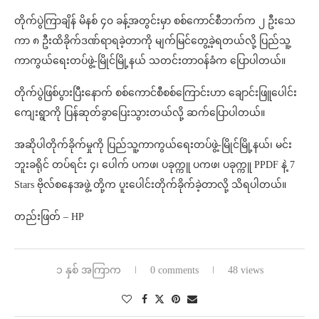
တိုက်ပွဲကြာချိန် မိနစ် ၄၀ ခန့်အတွင်းမှာ စစ်ကောင်စီဘက်က ၂ ဦးသေ
ကာ ၈ ဦးထိခိုက်ဒဏ်ရာရခဲ့တာကို မျက်မြင်တွေ့ခဲ့ရတယ်လို့ ပြည်သူ့
ကာကွယ်ရေးတပ်ဖွဲ့-မြိုင်မြို့နယ် သတင်းတာဝန်ခံက ပြောပါတယ်။
တိုက်ပွဲဖြစ်ပွားပြီးနောက် စစ်ကောင်စီစစ်ကြောင်းဟာ ချောင်းဖြူပေါင်း
ကျေးရွာကို ပြန်ဆုတ်ခွာ‌ပြေးသွားတယ်လို့ ဆက်ပြောပါတယ်။
အဆိုပါတိုက်ခိုက်မှုကို ပြည်သူ့ကာကွယ်ရေးတပ်ဖွဲ့-မြိုင်မြို့နယ်၊ မင်း
ဘူးခရိုင် တပ်ရင်း ၄၊ ပေါက် ပကဖ၊ ပခုက္ကူ ပကဖ၊ ပခုက္ကူ PPDF နဲ့ 7
Stars ဗိုလ်စနေအဖွဲ့ တို့က ပူးပေါင်းတိုက်ခိုက်ခဲ့တာလို့ သိရပါတယ်။
တည်းဖြတ် – HP
၁ နှစ် အကြာက
0 comments
48 views