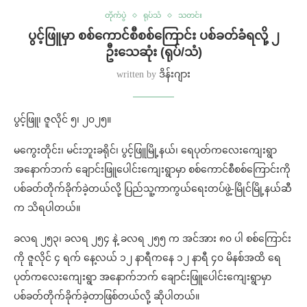
တိုက်ပွဲ
ရုပ်သံ
သတင်း
ပွင့်ဖြူမှာ စစ်ကောင်စီစစ်ကြောင်း ပစ်ခတ်ခံရလို့ ၂
ဦးသေဆုံး (ရုပ်/သံ)
written by
ဒိန်းဂျား
ပွင့်ဖြူ၊ ဇူလိုင် ၅၊ ၂၀၂၅။
မကွေးတိုင်း၊ မင်းဘူးခရိုင်၊ ပွင့်ဖြူမြို့နယ်၊ ရေပုတ်ကလေးကျေးရွာ
အနောက်ဘက် ချောင်းဖြူပေါင်းကျေးရွာမှာ စစ်ကောင်စီစစ်ကြောင်းကို
ပစ်ခတ်တိုက်ခိုက်ခဲ့တယ်လို့ ပြည်သူ့ကာကွယ်ရေးတပ်ဖွဲ့-မြိုင်မြို့နယ်ဆီ
က သိရပါတယ်။
ခလရ ၂၅၃၊ ခလရ ၂၅၄ နဲ့ ခလရ ၂၅၅ က အင်အား ၈၀ ပါ စစ်ကြောင်း
ကို ဇူလိုင် ၄ ရက် နေ့လယ် ၁၂ နာရီကနေ ၁၂ နာရီ ၄၀ မိနစ်အထိ ရေ
ပုတ်ကလေးကျေးရွာ အနောက်ဘက် ချောင်းဖြူပေါင်းကျေးရွာမှာ
ပစ်ခတ်တိုက်ခိုက်ခဲ့တာဖြစ်တယ်လို့ ဆိုပါတယ်။