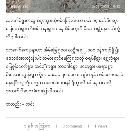
သာဂေါင်ရွာကထွက်ခွာသွားတဲ့စစ်ကြောင်းဟာ မတ် ၁၄ ရက်ဒီနေ့မှာ
မြေတော်ရွာ၊ ဘီးစပ်ကုန်းရွာက နေအိမ်တွေကို မီးဆက်ရှို့နေတယ်လို့
သိရပါတယ်။
သာဂေါင်ကျေးရွာဟာ အိမ်ခြေ ၅၀၀၊ လူဦးရေ ၂,၀၀၀ ဝန်းကျင်ရှိပြီး
ဒေသခံအားလုံးနီးပါး တိမ်းရှောင်နေကြရသလို ဇရပ်နီရွာ၊ ရွှေလှံရွာ၊
မြေစွန်းတော်ရွာ၊ ဆင်ချီရာရွာ၊ သာဂေါင်ရွာ၊ နမော့ရွာ၊ မိဖုရားရွာ၊
မီးလောင်ကျွန်းရွာ တို့က ဒေသခံ ၂၀,၀၀၀ ကျော်လည်း စစ်ဘေးရှောင်
နေရပြီး သူတို့အတွက် ဆေးဝါး၊ စားနပ်ရိက္ခာလို‌အပ်နေတယ်လို့
အထက်ပါဒေသခံကပြောပါတယ်။
စာတည်း – လင်း
၁ နှစ် အကြာက
0 comments
1 views