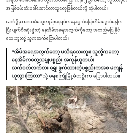
အရွယ် ဒေါ်ခင်စန်းဝေ တို့အသတ်ခံရပြီး ကျန် ၂ ဦးကတော့ လူသားဒိုင်း
အဖြစ်ဖမ်းဆီးခေါ်ဆောင်လာသူတွေဖြစ်တယ်လို့ ဆိုပါတယ်။
လက်ရှိမှာ ဒေသခံတွေလည်းနေရပ်ကနေထွက်ပြေးတိမ်းရှောင်နေကြ
ပြီး ပျက်စီးဆုံးရှုံးတဲ့ နေအိမ်အရေအတွက်ကိုတော့ အတည်မပြုနိုင်
သေးဘူးလို့ သူကဆက်ပြောပါတယ်။
“အိမ်အရေအတွက်တော့ မသိရသေးဘူး၊ သူတို့ကတော့
နေအိမ်ကတွေ့သမျှပစ္စည်း အကုန်ယူတယ်၊
လက်ဝတ်လက်စား ရွှေ၊ ဖွက်ထားတဲ့ပစ္စည်းကအစ မကျန်
ယူသွားကြတာ”
လို့ ရေစကြိုမြို့ခံတဦးက ပြောပါတယ်။