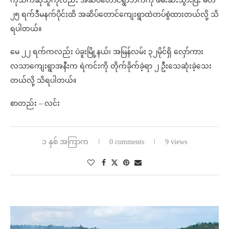
ကိုသက်ဆိုသူကိုလည်း အဆိပ်တောင်ရွာဘက်ကို ဖမ်းဆီးသွားပြီး မတ်
၂၅ ရက်ဒီမနက်ပိုင်းထိ အဆိပ်တောင်ကျေးရွာထဲတပ်စွဲထားတယ်လို့ သိ
ရပါတယ်။
မေ ၂၂ ရက်ကလည်း ပဲခူးမြို့နယ်၊ အမြန်လမ်း ၃၂မိုင်ရှိ လှော်ကား
လသာကျေးရွာအနီးက ရဲကင်းကို တိုက်ခိုက်ခဲ့ရာ ၂ ဦးသေဆုံးခဲ့သေး
တယ်လို့ သိရပါတယ်။
စာတည်း – လင်း
၁ နှစ် အကြာက
0 comments
9 views