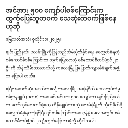
အင်အား ၅၀၀ ကျော်ပါစစ်ကြောင်းက
ထွက်ပြေးသူတဝက် သေဆုံးတဝက်ဖြစ်နေ
ဟုဆို
မြေလတ်အသံ၊ ဇူလိုင်၁၁၊ ၂၀၂၅။
ချင်းပြည်နယ်၊ ဖလမ်းမြို့ကိုပြန်လည်သိမ်းပိုက်နိုင်ရေး စေလွှတ်ခံရတဲ့
စစ်ကောင်စီစစ်ကြောင်းက ထွက်ပြေးလာတဲ့ စစ်ကောင်စီတပ်ဖွဲ့ဝင် ၂၀
ဦး ကို ထိန်းသိမ်းထားတယ်လို့ ကလေးမြို့ပြပြောက်ကျားစီမံချက်အဖွဲ့
က ပြောပါ တယ်။
ဧပြီလနောက်ဆုံးအပတ်ကစလို့ ကလေးမြို့ အခြေစိုက် ဒေသကွပ်ကဲမှု
စစ်ဌာနချုပ် (ဒကစ) ကနေ စစ်အင်အား ၅၀၀ ကျော်ဟာ ချင်းပြည်နယ်
က တော်လှန်ရေးတပ်ဖွဲ့တွေ ထိန်းချုပ်ထားတဲ့ ဖလမ်းမြို့ကို တိုက်ခိုက်ဖို့
စေလွှတ်ခံခဲ့ရတာဖြစ်ပြီး ၎င်းစစ်ကြောင်းကနေ ဇွန်နဲ့ မေလအတွင်း စစ်
ကောင်စီတပ်ဖွဲ့ဝင် ၂၀ ဦးထွက်ပြေးလာခဲ့လို့ ဆိုပါတယ်။