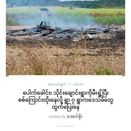
စစ်ဘေးရှောင်
သတင်း
ပေါက်ခေါင်း၊ သိုင်းချောင်းရွာကိုမီးရှို့ပြီး
စစ်ကြောင်းထိုးနေလို့ ရွာ ၇ ရွာကဒေသခံတွေ
ထွက်ပြေးနေ
written by
အောင်စိုး