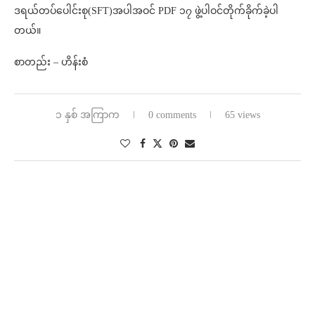
ဒရယ်တပ်ပေါင်းစု(SFT)အပါအဝင် PDF ၁၇ ဖွဲ့ပါဝင်တိုက်ခိုက်ခဲ့ပါ
တယ်။
စာတည်း – ဟိန်းစံ
၁ နှစ် အကြာက
0 comments
65 views