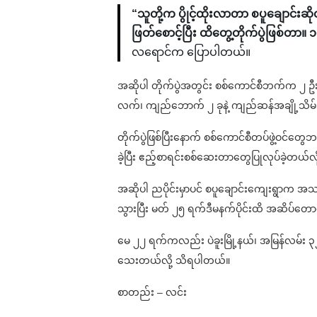
“သူတို့က ပွိုင့်ထိုးလာတာ စပူချောင်
ဖြတ်စောင့်ပြီး ထိတွေ့တိုက်ပွဲဖြစ်တာ
လရောင်က ပြောပါတယ်။
အဆိုပါ တိုက်ပွဲအတွင်း စစ်ကောင်စီဘက်က ၂ ဦ
လက်၊ ကျည်ဘောက် ၂ ခုနဲ့ ကျည်ဆန်အချို့သိမ်
တိုက်ပွဲဖြစ်ပြီးနောက် စစ်ကောင်စီတပ်ဖွဲ့ဝင
ခဲ့ပြီး ဧည့်စာရင်းစစ်ဆေးတာတွေပြုလုပ်ခဲ့တယ်လိ
အဆိုပါ ညပိုင်းမှာပင် စပူချောင်းကျေးရွာက အ
သွားပြီး မတ် ၂၅ ရက်ဒီမနက်ပိုင်းထိ အဆိပ်တ
မေ ၂၂ ရက်ကလည်း ပဲခူးမြို့နယ်၊ အမြန်လမ်း ၃၂မ
သေးတယ်လို့ သိရပါတယ်။
စာတည်း – လင်း