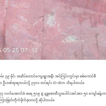
ြန်လမ်း ၃၉ မိုင်၊ အဆိပ်တောင်ကျေးရွာအနီး အင်ကြင်းကွင်းမှာ စစ်ကောင်စီ
းသေ ၁ ဦးဒဏ်ရာရတယ်လို့ ၃၇၀၁ တပ်ရင်း IO ထံက သိရပါတယ်။
မ ၇၇ လက်အောက်ခံ ခမရ ၅၁၉ နဲ့ ပျူစောထီးပူးပေါင်းအင်အား ၅၀ ကျော်ခန့်ဟ
ြားဖြတ်တိုက်ခိုက်ခဲ့တာလို့ ဆိုပါတယ်။