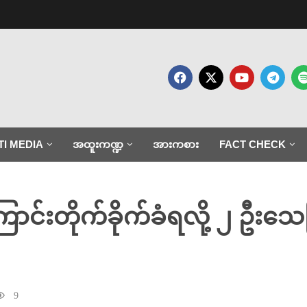
TI MEDIA
အထူးကဏ္ဍ
အားကစား
FACT CHECK
ြောင်းတိုက်ခိုက်ခံရလို့ ၂ ဦ
9