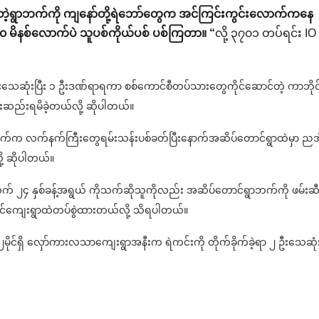
းဆိုတဲ့ရွာဘက်ကို ကျနော်တို့ရဲဘော်တွေက အင်ကြင်းကွင်းလောက်ကနေ
။ ၁၀ မိနစ်လောက်ပဲ သူပစ်ကိုယ်ပစ် ပစ်ကြတာ။ “
လို့ ၃၇၀၁ တပ်ရင်း IO 
းသေဆုံးပြီး ၁ ဦးဒဏ်ရာရကာ စစ်ကောင်စီတပ်သားတွေကိုင်ဆောင်တဲ့ ကာဘိုင
းဆည်းရမိခဲ့တယ်လို့ ဆိုပါတယ်။
်တွေဘက်က လက်နက်ကြီးတွေရမ်းသန်းပစ်ခတ်ပြီးနောက်အဆိပ်တောင်ရွာထဲမှာ ညအ
ု့ ဆိုပါတယ်။
သက် ၂၄ နှစ်ခန့်အရွယ် ကိုသက်ဆိုသူကိုလည်း အဆိပ်တောင်ရွာဘက်ကို ဖမ်းဆီ
ောင်ကျေးရွာထဲတပ်စွဲထားတယ်လို့ သိရပါတယ်။
ိုင်ရှိ လှော်ကားလသာကျေးရွာအနီးက ရဲကင်းကို တိုက်ခိုက်ခဲ့ရာ ၂ ဦးသေဆုံးခ