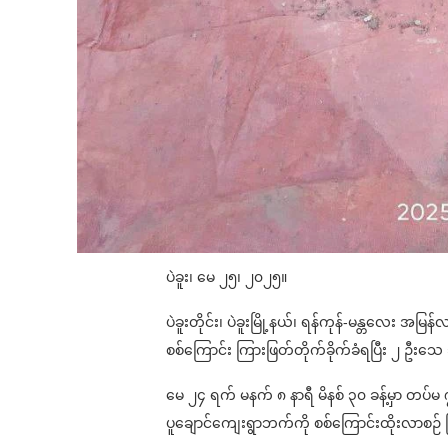
ပဲခူး၊ မေ ၂၅၊ ၂၀၂၅။
ပဲခူးတိုင်း၊ ပဲခူးမြို့နယ်၊ ရန်ကုန်-မန္တလေး အမ
စစ်ကြောင်း ကြားဖြတ်တိုက်ခိုက်ခံရပြီး ၂ ဦ
မေ ၂၄ ရက် မနက် ၈ နာရီ မိနစ် ၃၀ ခန့်မှာ တပ်
ပူချောင်ကျေးရွာဘက်ကို စစ်ကြောင်းထိုးလာစဉ် က