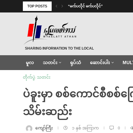
TOP POSTS
⁨ ⁨“မက်ပလိုင် မက်ပလိုင်”
MYAELATT ATHAN
SHARING INFORMATION TO THE LOCAL
မူလ
သတင်း
ရုပ်သံ
ဆောင်းပါး
MUL
တိုက်ပွဲ
,
သတင်း
ပဲခူးမှာ စစ်ကောင်စီစစ်က
သိမ်းဆည်း
ကျော်ကြီး
၁ နှစ် အကြာက
0