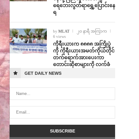
ရေဘေးလွတ်ရာရွှေ့ပြောင်းနေ
ရ
by
MLAT
၂၀ နာရီ အကြာက
6 views
ကိုရီးယားက ၈၈၈၈ အကြိုပွဲ
ကို ကိုရီးယားအမတ်ကိုယ်တိုင်
တက်ရောက်အားပေးကာ
တောင်းဆိုစာများကို လက်ခံ
GET DAILY NEWS