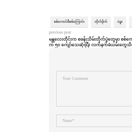
စစ်ကောင်စီစစ်ကြောင်း
တိုက်ခိုက်
ပဲခူး
previous post
မန္တလေးတိုင်းက စခန်းသိမ်းတိုက်ပွဲတွေမှာ စစ်
က ၅၀ ကျော်သေဆုံးပြီး လက်နက်ခဲယမ်းတွေသိ