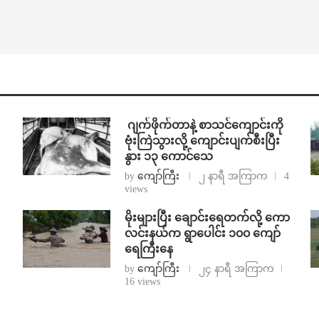
⁨⁩ ⁨ဂျက်ဖိုက်တာနဲ့ စာသင်ကျောင်းကို
ဗုံးကြဲသွားလို့ ကျောင်းပျက်စီးပြီး
နွား ၁၃ ကောင်သေ
by
ကျော်ကြီး
၂ နာရီ အကြာက
4
views
⁨မိုးများပြီး ချောင်းရေတက်လို့ ကော
လင်းနယ်က ရွာပေါင်း ၁၀၀ ကျော်
ရေကြီးနေ
by
ကျော်ကြီး
၂၄ နာရီ အကြာက
16 views