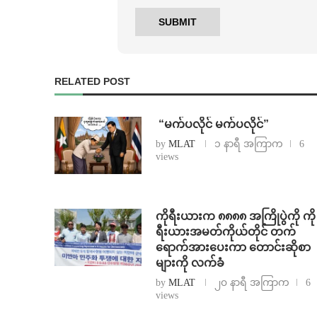
RELATED POST
⁨ ⁨“မက်ပလိုင် မက်ပလိုင်”
by
MLAT
၁ နာရီ အကြာက
6
views
ကိုရီးယားက ၈၈၈၈ အကြိုပွဲကို ကို
ရီးယားအမတ်ကိုယ်တိုင် တက်
ရောက်အားပေးကာ တောင်းဆိုစာ
များကို လက်ခံ
by
MLAT
၂၀ နာရီ အကြာက
6
views