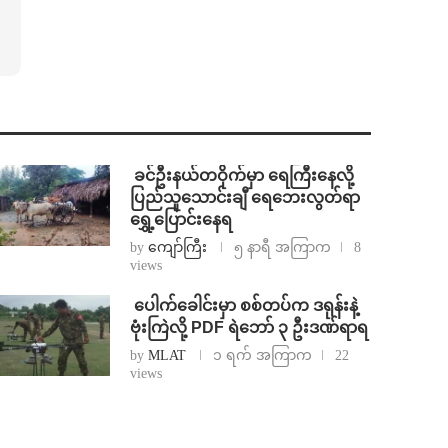
⁩ ⁨ခင်ဦးနယ်တဝိုက်မှာ ရေကြီးနေလို့
ပြည်သူသောင်းချီ ရေဘေးလွတ်ရာ
ရွှေ့ပြောင်းနေရ
by
ကျော်ကြီး
၅ နာရီ အကြာက
8
views
⁩ ⁨ပေါက်ခေါင်းမှာ စစ်တပ်က ဒရုန်းနဲ့
ဗုံးကြဲလို့ PDF ရဲဘော် ၃ ဦးဒဏ်ရာရ
by
MLAT
၁ ရက် အကြာက
22
views