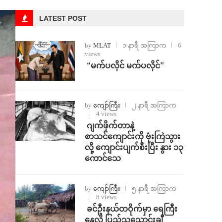
LATEST POST
by
MLAT
၁ နာရီ အကြာက
6
views
⁨ ⁨“မက်ပလိုင် မက်ပလိုင်”
by
ကျော်ကြီး
၂ နာရီ အကြာက
4 views
⁨⁩ ⁨ဂျက်ဖိုက်တာနဲ့
စာသင်ကျောင်းကို ဗုံးကြဲသွား
လို့ ကျောင်းပျက်စီးပြီး နွား ၁၃
ကောင်သေ
by
ကျော်ကြီး
၅ နာရီ အကြာက
8 views
⁩ ⁨ခင်ဦးနယ်တဝိုက်မှာ ရေကြီး
နေလို့ ပြည်သူသောင်းချီ