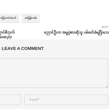
မြေလတ်အသံ
အမြန်လမ်း
next 
ကောင်စီဘက်
ညောင်ဦးက အမှုပွဲစားဆိုသူ ပစ်ခတ်ခံရပြီးသေ
မ်းဆည်း
LEAVE A COMMENT