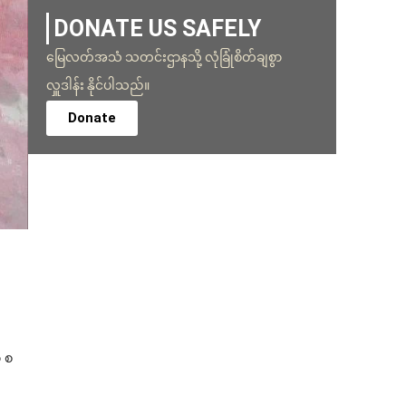
DONATE US SAFELY
မြေလတ်အသံ သတင်းဌာနသို့ လုံခြုံစိတ်ချစွာ
လှူဒါန်း နိုင်ပါသည်။
Donate
ာ စ