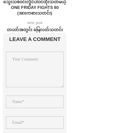
သွေးသစ်ဝင်းလှိုင်ပါဝင်ထိုးသတ်မယ့်
ONE FRIDAY FIGHTS 80
(အားကစားသတင်း)
next post
တပတ်အတွင်း မြေလတ်သတင်း
LEAVE A COMMENT