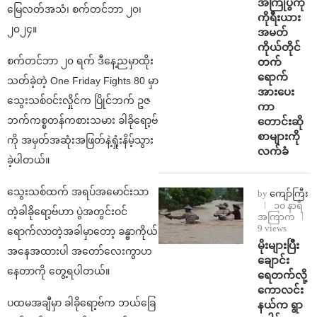
အကြိုပွဲကို
မြေလတ်အသံ၊ စက်တင်ဘာ ၂၀၊
ကိုရီးယား
၂၀၂၄။
အမတ်
ကိုယ်တိုင်
စက်တင်ဘာ ၂၀ ရက် ဒီနေ့ညမှာထိုး
တက်
ရောက်
သတ်ခဲ့တဲ့ One Friday Fights 80 မှာ
အားပေး
သွေးသစ်ဝင်းလှိုင်က ပြိုင်ဘက် ဥဇ
ကာ
ဘက်ကစ္စတန်ကစားသမား ခါခိုရော့ဗ်
တောင်းဆို
စာများကို
ကို အမှတ်အဆုံးအဖြတ်နဲ့ရှုံးနိမ့်သွား
လက်ခံ
ခဲ့ပါတယ်။
သွေးသစ်ထက် အရပ်အမောင်းသာ
by
ကျော်ကြီး
၁၀ နာရီ
တဲ့ခါခိုရော့ဗ်ဟာ ပွဲအတွင်းဝင်
အကြာက
9 views
ရောက်လာတဲ့အခါမှာတော့ ခန္ဓာကိုယ်
⁨မိုးများပြီး
အနေအထားပါ အတော်လေးကွာဟ
ချောင်း
နေတာကို တွေ့ရပါတယ်။
ရေတက်လို့
ကောလင်း
ပထမအချီမှာ ခါခိုရော့ဗ်က ဘယ်ခြေ
နယ်က ရွာ