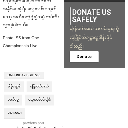
ဗ်ကိုအမှတ်ပေးဒိုင်အားလုံးက
အနိုင်ပေးခဲ့ပြီး သွေးသစ်အတွက်
DONATE US
တော့ အထိနာတဲ့ရှုံးပွဲတပွဲ ထပ်တိုး
SAFELY
သွားခဲ့ပါတယ်။
မြေလတ်အသံ သတင်းဌာနသို့
လုံခြုံစိတ်ချစွာလှူဒါန်း နိုင်
Photo: SS from One
Championship Live.
ပါသည်။
Donate
ONEFRIDAYFIGHTS80
ခါခိုရော့ဗ်
မြေလတ်အသံ
လက်ဝှေ့
သွေးသစ်ဝင်းလှိုင်
အားကစား
previous post