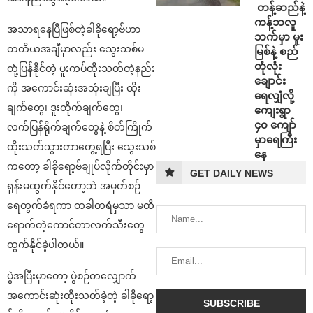
⁩ ⁨တန့်ဆည်နဲ့
ကန့်ဘလူ
အသာရနေပြီဖြစ်တဲ့ခါခိုရော့ဗ်ဟာ
ဘက်မှာ မူး
တတိယအချီမှာလည်း သွေးသစ်မ
မြစ်နဲ့ စည်
တုံလုံး
တုံ့ပြန်နိုင်တဲ့ ပူးကပ်ထိုးသတ်တဲ့နည်း
ချောင်း
ကို အကောင်းဆုံးအသုံးချပြီး ထိုး
ရေလျှံလို့
ချက်တွေ၊ ဒူးတိုက်ချက်တွေ၊
ကျေးရွာ
၄၀ ကျော်
လက်ပြန်ရိုက်ချက်တွေနဲ့ စိတ်ကြိုက်
မှာရေကြီး
ထိုးသတ်သွားတာတွေ့ရပြီး သွေးသစ်
နေ
က‌တော့ ခါခိုရော့ဗ်ချုပ်လိုက်တိုင်းမှာ
GET DAILY NEWS
ရုန်းမထွက်နိုင်တော့ဘဲ အမှတ်စဉ်
ရေတွက်ခံရကာ တခါတရံမှသာ မထိ
ရောက်တဲ့ကောင်တာလက်သီးတွေ
ထွက်နိုင်ခဲ့ပါတယ်။
ပွဲအပြီးမှာတော့ ပွဲစဉ်တလျှောက်
အကောင်းဆုံးထိုးသတ်ခဲ့တဲ့ ခါခိုရော့