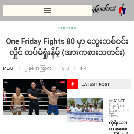
အားကစား
One Friday Fights 80 မှာ သွေးသစ်ဝင်း
လှိုင် ထပ်မံရှုံးနိမ့် (အားကစားသတင်း)
MLAT
၂ နှစ် အကြာက
0
4
LATEST POST
by
MLAT
၆ နာရီ အ
ကြာက
6
views
ကိုရီးယား
က ၈၈၈၈