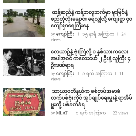
⁩ ⁨တန့်ဆည်နဲ့ ကန့်ဘလူဘက်မှာ မူးမြစ်နဲ့
စည်တုံလုံးချောင်း ရေလျှံလို့ ကျေးရွာ ၄၀
ကျော်မှာရေကြီးနေ
by
ကျော်ကြီး
၁၅ နာရီ အကြာက
24
views
⁨လေယာဉ်နဲ့ ဗုံးကြဲလို့ ၁ နှစ်သားကလေး
အပါအဝင် ကလေးငယ် ၂ ဦးနဲ့ လူကြီး ၄
ဦးဒဏ်ရာရ
by
ကျော်ကြီး
၁ ရက် အကြာက
11
views
⁩ ⁨သာယာဝတီနယ်က စစ်တပ်အမာခံ
လက်ပစ်ဗုံးကိုင် အုပ်ချုပ်ရေးမှူးနဲ့ ရာအိမ်
မှူးတို့ ပစ်ခတ်ခံရ
by
MLAT
၁ ရက် အကြာက
22 views