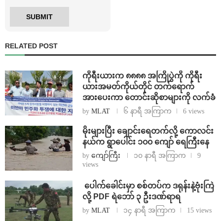
RELATED POST
ကိုရီးယားက ၈၈၈၈ အကြိုပွဲကို ကိုရီး
ယားအမတ်ကိုယ်တိုင် တက်ရောက်
အားပေးကာ တောင်းဆိုစာများကို လက်ခံ
by
MLAT
၆ နာရီ အကြာက
6 views
⁨မိုးများပြီး ချောင်းရေတက်လို့ ကောလင်း
နယ်က ရွာပေါင်း ၁၀၀ ကျော် ရေကြီးနေ
by
ကျော်ကြီး
၁၀ နာရီ အကြာက
9
views
⁩ ⁨ပေါက်ခေါင်းမှာ စစ်တပ်က ဒရုန်းနဲ့ဗုံးကြဲ
လို့ PDF ရဲဘော် ၃ ဦးဒဏ်ရာရ
by
MLAT
၁၄ နာရီ အကြာက
15 views