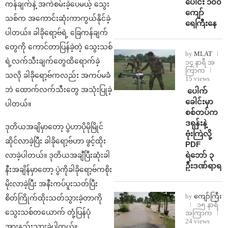
ပေါင်း ၁၀၀
ကန်ချက်နဲ့ အကဲစမ်းခဲ့ပေမယ့် သွေး
ကျော်
သစ်က အကောင်းဆုံးကာကွယ်နိုင်ခဲ့
ရေကြီးနေ
ပါတယ်။‌‌ ခါခိုရော့ဗ်ရဲ့ ခြေကန်ချက်
တွေကို ကောင်တာပြန်ခဲ့တဲ့ သွေးသစ်
by
MLAT
ရဲ့လက်သီးချက်တွေထိရောက်ခဲ့
၁၄ နာရီ အ
ကြာက
သလို ခါခိုရော့ဗ်ကလည်း အကပ်မခံ
15 views
ဘဲ ထောက်လက်သီးတွေ အသုံးပြုခဲ့
⁩ ⁨ပေါက်
ခေါင်းမှာ
ပါတယ်။
စစ်တပ်က
ဒရုန်းနဲ့
ဒုတိယအချိမှာတော့ ပွဲဟာပိုမိုမြိုင်
ဗုံးကြဲလို့
ဆိုင်လာခဲ့ပြီး ခါခိုရော့ဗ်ဟာ ဖွင့်ထိုး
PDF
ရဲဘော် ၃
လာခဲ့ပါတယ်။ ဒုတိယအချီပြီးဆုံးခါ
ဦးဒဏ်ရာရ
နီးအချိန်မှာတော့ ပွဲကိုခါခိုရော့ဗ်ကစိုး
မိုးလာခဲ့ပြီး အနီးကပ်ပူးသတ်ပြီး
by
ကျော်ကြီး
စိတ်ကြိုက်ထိုးသတ်သွားခဲ့တာကို
၁၅ နာရီ
သွေးသစ်တယောက် တုံ့ပြန်ပုံ
အကြာက
24 views
အားနည်းသွားခဲ့ပါတယ်။