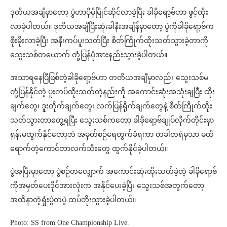
ဒုတိယအချိမှာတော့ ပွဲဟာပိုမိုမြိုင်ဆိုင်လာခဲ့ပြီး ခါခိုရော့ဗ်ဟာ ဖွင့်ထိုး
လာခဲ့ပါတယ်။ ဒုတိယအချီပြီးဆုံးခါနီးအချိန်မှာတော့ ပွဲကိုခါခိုရော့ဗ်က
စိုးမိုးလာခဲ့ပြီး အနီးကပ်ပူးသတ်ပြီး စိတ်ကြိုက်ထိုးသတ်သွားခဲ့တာကို
သွေးသစ်တယောက် တုံ့ပြန်ပုံအားနည်းသွားခဲ့ပါတယ်။
အသာရနေပြီဖြစ်တဲ့ခါခိုရော့ဗ်ဟာ တတိယအချီမှာလည်း သွေးသစ်မ
တုံ့ပြန်နိုင်တဲ့ ပူးကပ်ထိုးသတ်တဲ့နည်းကို အကောင်းဆုံးအသုံးချပြီး ထိုး
ချက်တွေ၊ ဒူးတိုက်ချက်တွေ၊ လက်ပြန်ရိုက်ချက်တွေနဲ့ စိတ်ကြိုက်ထိုး
သတ်သွားတာတွေ့ရပြီး သွေးသစ်က‌တော့ ခါခိုရော့ဗ်ချုပ်လိုက်တိုင်းမှာ
ရုန်းမထွက်နိုင်တော့ဘဲ အမှတ်စဉ်ရေတွက်ခံရကာ တခါတရံမှသာ မထိ
ရောက်တဲ့ကောင်တာလက်သီးတွေ ထွက်နိုင်ခဲ့ပါတယ်။
ပွဲအပြီးမှာတော့ ပွဲစဉ်တလျှောက် အကောင်းဆုံးထိုးသတ်ခဲ့တဲ့ ခါခိုရော့ဗ်
ကိုအမှတ်ပေးဒိုင်အားလုံးက အနိုင်ပေးခဲ့ပြီး သွေးသစ်အတွက်တော့
အထိနာတဲ့ရှုံးပွဲတပွဲ ထပ်တိုးသွားခဲ့ပါတယ်။
Photo: SS from One Championship Live.