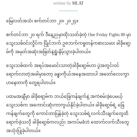
written by
MLAT
မြေလတ်အသံ၊ စက်တင်ဘာ ၂၀၊ ၂၀၂၄။
စက်တင်ဘာ ၂၀ ရက် ဒီနေ့ညမှာထိုးသတ်ခဲ့တဲ့ One Friday Fights 80 မှာ
သွေးသစ်ဝင်းလှိုင်က ပြိုင်ဘက် ဥဇဘက်ကစ္စတန်ကစားသမား ခါခိုရော့
ဗ်ကို အမှတ်အဆုံးအဖြတ်နဲ့ရှုံးနိမ့်သွားခဲ့ပါတယ်။
သွေးသစ်ထက် အရပ်အမောင်းသာတဲ့ခါခိုရော့ဗ်ဟာ ပွဲအတွင်းဝင်
ရောက်လာတဲ့အခါမှာတော့ ခန္ဓာကိုယ်အနေအထားပါ အတော်လေးကွာ
ဟနေတာကို တွေ့ရပါတယ်။
ပထမအချီမှာ ခါခိုရော့ဗ်က ဘယ်ခြေကန်ချက်နဲ့ အကဲစမ်းခဲ့ပေမယ့်
သွေးသစ်က အကောင်းဆုံးကာကွယ်နိုင်ခဲ့ပါတယ်။‌‌ ခါခိုရော့ဗ်ရဲ့ ခြေ
ကန်ချက်တွေကို ကောင်တာပြန်ခဲ့တဲ့ သွေးသစ်ရဲ့လက်သီးချက်တွေထိ
ရောက်ခဲ့သလို ခါခိုရော့ဗ်ကလည်း အကပ်မခံဘဲ ထောက်လက်သီးတွေ
အသုံးပြုခဲ့ပါတယ်။