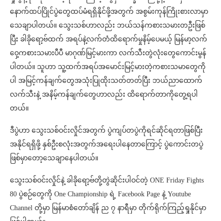
နောက်ထပ်ပြိုင်ပွဲတွေထပ်မံရရှိနိုင်ဖို့အတွက် အစွမ်းကုန်ကြိုးစားလာမှာ
သေချာပါတယ်။ သွေးသစ်ဟာလည်း ဘယ်သန်ကစားသမားတဦးဖြစ်
ပြီး ခါခိုရော့ဗ်ထက် အရပ်နဲ့လက်တံထိရောက်မှုနိမ့်ပေမယ့် မြန်မာ့လက်
ဝှေ့ကစားသမားပီပီ မာဂုဏ်မြင့်မားကာ လက်သီးတွဲလုံးတွေကောင်းမွန်
ပါတယ်။ သူဟာ သူ့ထက်အရပ်အမောင်းမြင့်မားတဲ့ကစားသမာတွေကို
ပါ အမြင့်ကန်ချက်တွေအသုံးပြုထိုးသတ်တတ်ပြီး ဘယ်ညာထောက်
လက်သီးနဲ့ အနိမ့်ကန်ချက်တွေဟာလည်း ထိရောက်တာကိုတွေ့ရပါ
တယ်။
ဒီပွဲဟာ သွေးသစ်ဝင်းလှိုင်အတွက် ပွဲကျပ်တပွဲကိုရင်ဆိုင်ရတာဖြစ်ပြီး
အနိုင်ရရှိဖို့ နှစ်ဦးစလုံးအတွက်အရေးပါနေတာကြောင့် ပွဲကောင်းတပွဲ
ဖြစ်မှာတော့သေချာနေပါတယ်။
သွေးသစ်ဝင်းလှိုင်နဲ့ ခါခိုရော့ဗ်တို့တွဲဆိုင်းပါဝင်တဲ့ ONE Friday Fights
80 ပွဲစဉ်တွေကို One Championship ရဲ့ Facebook Page နဲ့ Youtube
Channel တို့မှာ မြန်မာစံတော်ချိန် ည ၇ နာရီမှာ တိုက်ရိုက်ကြည့်ရှုနိုင်မှာ