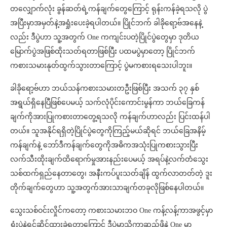
တလျှောက်လုံး ခွန်ဆတ်ရဲ့ကန်ချက်တွေကြောင့် ရုန်းကန်ခဲ့ရသလို ပွဲ
အပြီးမှာအမှတ်နဲ့အရှုံးပေးခဲ့ရပါတယ်။ ပြိုင်ဘက် ခါခိုရော့ဗ်အနေနဲ့
လည်း ဒီပွဲဟာ သူ့အတွက် One ကကျင်းပတဲ့ပြိုင်ပွဲတွေမှာ ဒုတိယ
မြောက်ပွဲအဖြစ်ထိုးသတ်ရတာဖြစ်ပြီး ပထမပွဲမှာတော့ ပြိုင်ဘက်
ကစားသမားနုတ်ထွက်သွားတာကြောင့် ပွဲမကစားရသေးပါဘူး။
ခါခိုရော့ဗ်ဟာ ဘယ်သန်ကစားသမားတဦးဖြစ်ပြီး အသက် ၃၇ နှစ်
အရွယ်ရှိနေပြီဖြစ်ပေမယ့် သက်လုံပိုင်းကောင်းမွန်ကာ ဘယ်ခြေကန်
ချက်ကိုအားပြုကစားတာတွေ့ရသလို ကန်ချက်ဟာလည်း ပြင်းထန်ပါ
တယ်။ သူအနိုင်ရရှိတဲ့ပြိုင်ပွဲတွေကိုကြည့်မယ်ဆိုရင် ဘယ်ခြေအနိမ့်
ကန်ချက်နဲ့ ဘော်ဒီကန်ချက်တွေကိုအဓိကအသုံးပြုကစားသွားပြီး
လက်သီးထိုးချက်ထိရောက်မှုအားနည်းပေမယ့် အရပ်နဲ့လက်တံသွေး
သစ်ထက်ရှည်နေတာတွေ၊ အနီးကပ်ပူးသတ်ချိန် ထွက်လာတတ်တဲ့ ဒူး
တိုက်ချက်တွေဟာ သူ့အတွက်အားသာချက်တခုလိုဖြစ်နေပါတယ်။
သွေးသစ်ဝင်းလှိုင်ကတော့ ကစားသမားဘဝ One ကန့်လန့်ကာအဖွင့်မှာ
ရှုံးပွဲနဲ့ရင်ဆိုင်ထားခဲ့ရတာကြောင့် ဒီပွဲမှာသိက္ခာဆည်ဖို့နဲ့ One မှာ