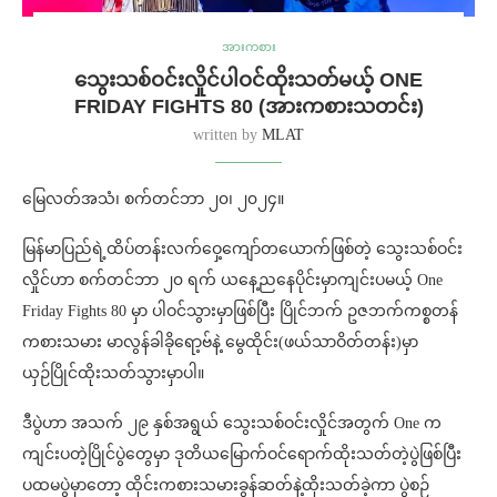
အားကစား
သွေးသစ်ဝင်းလှိုင်ပါဝင်ထိုးသတ်မယ့် ONE
FRIDAY FIGHTS 80 (အားကစားသတင်း)
written by
MLAT
မြေလတ်အသံ၊ စက်တင်ဘာ ၂၀၊ ၂၀၂၄။
မြန်မာပြည်ရဲ့ထိပ်တန်းလက်ဝှေ့ကျော်တယောက်ဖြစ်တဲ့ သွေးသစ်ဝင်း
လှိုင်ဟာ စက်တင်ဘာ ၂၀ ရက် ယနေ့ညနေပိုင်းမှာကျင်းပမယ့် One
Friday Fights 80 မှာ ပါဝင်သွားမှာဖြစ်ပြီး ပြိုင်ဘက် ဥဇဘက်ကစ္စတန်
ကစားသမား မာလွန်ခါခိုရော့ဗ်နဲ့ မွေထိုင်း(ဖယ်သာဝိတ်တန်း)မှာ
ယှဉ်ပြိုင်ထိုးသတ်သွားမှာပါ။
ဒီပွဲဟာ အသက် ၂၉ နှစ်အရွယ် သွေးသစ်ဝင်းလှိုင်အတွက် One က
ကျင်းပတဲ့ပြိုင်ပွဲတွေမှာ ဒုတိယမြောက်ဝင်ရောက်ထိုးသတ်တဲ့ပွဲဖြစ်ပြီး
ပထမပွဲမှာတော့ ထိုင်းကစားသမားခွန်ဆတ်နဲ့ထိုးသတ်ခဲ့ကာ ပွဲစဉ်