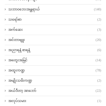
သဘာဝဘေးအန္တရာယ်
(140)
သရော်စာ
(2)
အက်ဆေး
(3)
အင်တာဗျူး
(20)
အညာရနံ့ စာရနံ့
(6)
အတွေးအမြင်
(14)
အထူးကဏ္ဍ
(78)
အမျိုးသမီးကဏ္ဍ
(2)
အယ်ဒီတာ့ အာဘော်
(22)
အလုပ်သမား
(1)