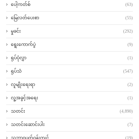
ပေါ့ကတ်စ်
(63)
မြေလတ်ပေးစာ
(55)
မှုခင်း
(292)
ရွေးကောက်ပွဲ
(9)
ရုပ်ပုံလွှာ
(1)
ရုပ်သံ
(547)
လူမျိုးရေးရာ
(2)
လူ့အခွင့်အရေး
(1)
သတင်း
(4,890)
သတင်းဆောင်းပါး
(7)
သဘာဝပတ်ဝန်းကျင်
(19)