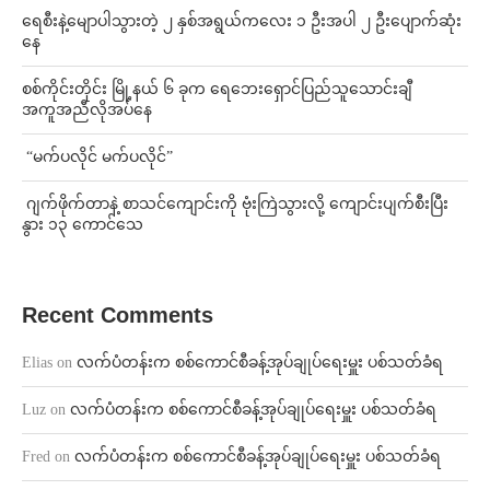
ရေစီးနဲ့မျောပါသွားတဲ့ ၂ နှစ်အရွယ်ကလေး ၁ ဦးအပါ ၂ ဦးပျောက်ဆုံး
နေ
စစ်ကိုင်းတိုင်း မြို့နယ် ၆ ခုက ရေဘေးရှောင်ပြည်သူသောင်းချီ
အကူအညီလိုအပ်နေ
⁨ ⁨“မက်ပလိုင် မက်ပလိုင်”
⁨⁩ ⁨ဂျက်ဖိုက်တာနဲ့ စာသင်ကျောင်းကို ဗုံးကြဲသွားလို့ ကျောင်းပျက်စီးပြီး
နွား ၁၃ ကောင်သေ
Recent Comments
Elias
on
လက်ပံတန်းက စစ်ကောင်စီခန့်အုပ်ချုပ်ရေးမှူး ပစ်သတ်ခံရ
Luz
on
လက်ပံတန်းက စစ်ကောင်စီခန့်အုပ်ချုပ်ရေးမှူး ပစ်သတ်ခံရ
Fred
on
လက်ပံတန်းက စစ်ကောင်စီခန့်အုပ်ချုပ်ရေးမှူး ပစ်သတ်ခံရ