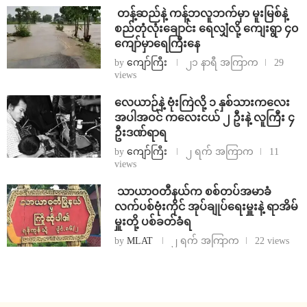
⁩ ⁨တန့်ဆည်နဲ့ ကန့်ဘလူဘက်မှာ မူးမြစ်နဲ့
စည်တုံလုံးချောင်း ရေလျှံလို့ ကျေးရွာ ၄၀
ကျော်မှာရေကြီးနေ
by
ကျော်ကြီး
၂၁ နာရီ အကြာက
29
views
⁨လေယာဉ်နဲ့ ဗုံးကြဲလို့ ၁ နှစ်သားကလေး
အပါအဝင် ကလေးငယ် ၂ ဦးနဲ့ လူကြီး ၄
ဦးဒဏ်ရာရ
by
ကျော်ကြီး
၂ ရက် အကြာက
11
views
⁩ ⁨သာယာဝတီနယ်က စစ်တပ်အမာခံ
လက်ပစ်ဗုံးကိုင် အုပ်ချုပ်ရေးမှူးနဲ့ ရာအိမ်
မှူးတို့ ပစ်ခတ်ခံရ
by
MLAT
၂ ရက် အကြာက
22 views