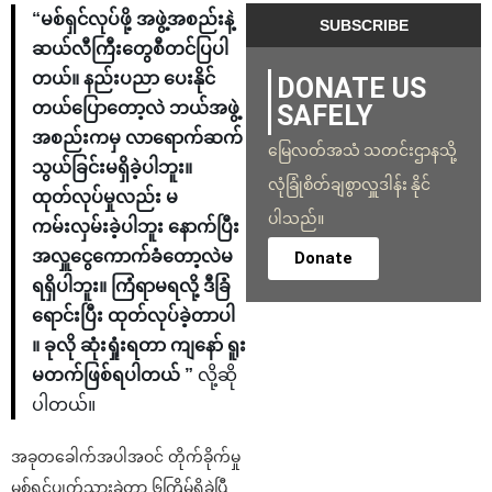
“မစ်ရှင်လုပ်ဖို့ အဖွဲ့အစည်းနဲ့
ဆယ်လီကြီးတွေစီတင်ပြပါ
တယ်။ နည်းပညာ ပေးနိုင်
DONATE US
တယ်ပြောတော့လဲ ဘယ်အဖွဲ့
SAFELY
အစည်းကမှ လာရောက်ဆက်
မြေလတ်အသံ သတင်းဌာနသို့
သွယ်ခြင်းမရှိခဲ့ပါဘူး။
လုံခြုံစိတ်ချစွာလှူဒါန်း နိုင်
ထုတ်လုပ်မှုလည်း မ
ပါသည်။
ကမ်းလှမ်းခဲ့ပါဘူး နောက်ပြီး
အလှူငွေကောက်ခံတော့လဲမ
Donate
ရရှိပါဘူး။ ကြံရာမရလို့ ဒီခြံ
ရောင်းပြီး ထုတ်လုပ်ခဲ့တာပါ
။ ခုလို ဆုံးရှုံးရတာ ကျနော် ရူး
မတက်ဖြစ်ရပါတယ် ”
လို့ဆို
ပါတယ်။
အခုတခေါက်အပါအဝင် တိုက်ခိုက်မှု
မစ်ရှင်ပျက်သွားခဲ့တာ ၆ကြိမ်ရှိခဲ့ပြီ