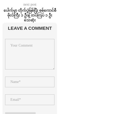
next post
ပေါက်မှာ တိုက်ပွဲဖြစ်ပြီး စစ်ကောင်စီ
ဗိုလ်ကြီး ၁ ဦးနဲ့ တပ်ကြပ် ၁ ဦး
သေဆုံး
LEAVE A COMMENT