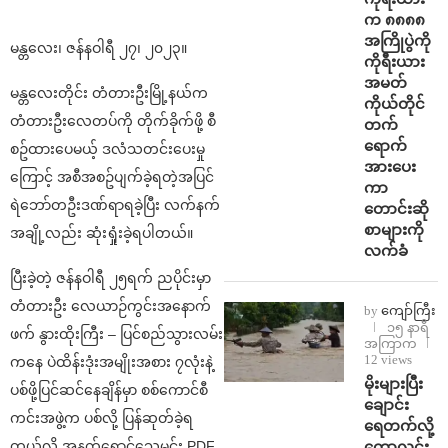
က ၈၈၈၈
အကြိုပွဲကို
မန္တလေး၊ ဇန်နဝါရီ ၂၇၊ ၂၀၂၃။
ကိုရီးယား
အမတ်
မန္တလေးတိုင်း တံတားဦးမြို့နယ်က
ကိုယ်တိုင်
တံတားဦးလေတပ်ကို တိုက်ခိုက်ဖို့ စီ
တက်
ရောက်
စဥ်ထားပေမယ့် ဒလံသတင်းပေးမှု
အားပေး
ကြောင့် အစီအစဥ်ပျက်ခဲ့ရတဲ့အပြင်
ကာ
ရဲဘော်တဦးဒဏ်ရာရခဲ့ပြီး လက်နက်
တောင်းဆို
စာများကို
အချို့လည်း ဆုံးရှုံးခဲ့ရပါတယ်။
လက်ခံ
ပြီးခဲ့တဲ့ ဇန်နဝါရီ ၂၅ရက် ညပိုင်းမှာ
တံတားဦး လေယာဉ်ကွင်းအနောက်
by
ကျော်ကြီး
၁၅ နာရီ
ဖက် နွားထိုးကြီး – ပြင်စည်သွားလမ်း
အကြာက
12 views
ကနေ ပဲထိန်းဒုံးအမျိုးအစား ၇လုံးနဲ့
⁨မိုးများပြီး
ပစ်ဖို့ပြင်ဆင်နေချိန်မှာ စစ်ကောင်စီ
ချောင်း
ကင်းအဖွဲ့က ပစ်လို့ ပြန်ဆုတ်ခဲ့ရ
ရေတက်လို့
ကောလင်း
တယ်လို့ အနက်ရောင်သေမင်း PDF