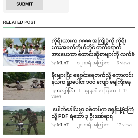
RELATED POST
ကိုရီးယားက ၈၈၈၈ အကြိုပွဲကို ကိုရီး
ယားအမတ်ကိုယ်တိုင် တက်ရောက်
အားပေးကာ တောင်းဆိုစာများကို လက်ခံ
by
MLAT
၁၂ နာရီ အကြာက
6 views
⁨မိုးများပြီး ချောင်းရေတက်လို့ ကောလင်း
နယ်က ရွာပေါင်း ၁၀၀ ကျော် ရေကြီးနေ
by
ကျော်ကြီး
၁၅ နာရီ အကြာက
12
views
⁩ ⁨ပေါက်ခေါင်းမှာ စစ်တပ်က ဒရုန်းနဲ့ဗုံးကြဲ
လို့ PDF ရဲဘော် ၃ ဦးဒဏ်ရာရ
by
MLAT
၂၀ နာရီ အကြာက
17 views