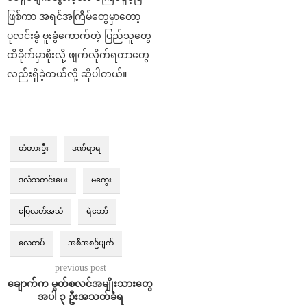
ဖြစ်ကာ အရင်အကြိမ်တွေမှာတော့
ပုလင်းခွံ ဗူးခွံကောက်တဲ့ ပြည်သူတွေ
ထိခိုက်မှာစိုးလို့ ဖျက်လိုက်ရတာတွေ
လည်းရှိခဲ့တယ်လို့ ဆိုပါတယ်။
တံတားဦး
ဒဏ်ရာရ
ဒလံသတင်းပေး
မကွေး
မြေလတ်အသံ
ရဲဘော်
လေတပ်
အစီအစဥ်ပျက်
previous post
ချောက်က မွတ်စလင်အမျိုးသားတွေ
အပါ ၃ ဦးအသတ်ခံရ