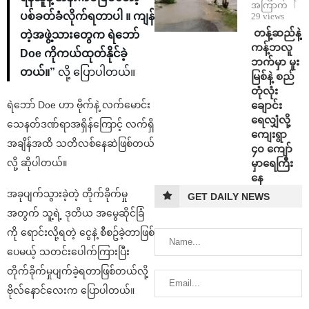
အကြာက
ပစ်ခတ်ခံလိုက်ရတာပါ ။ ကျန်
29 views
⁩ ⁨တန့်ဆည်နဲ့
တဲ့အဖွဲ့သားတွေက ရဲဘော်
ကန့်ဘလူ
Doe ကိုကယ်ထုတ်နိုင်ခဲ့
ဘက်မှာ မူး
တယ်။”
လို့ ပြောပါတယ်။
မြစ်နဲ့ စည်
တုံလုံး
ချောင်း
ရဲဘော် Doe ဟာ ဗိုက်နဲ့ လက်မောင်း
ရေလျှံလို့
သေနတ်ဒဏ်ရာအရှိန်ကြောင့် လက်ရှိ
ကျေးရွာ
အချိန်အထိ သတိလစ်နေဆဲဖြစ်တယ်
၄၀ ကျော်
မှာရေကြီး
လို့ ဆိုပါတယ်။
နေ
အခုပျက်သွားခဲ့တဲ့ တိုက်ခိုက်မှု
GET DAILY NEWS
အတွက် သူ့ရဲ့ ဒုတိယ အမွေဆိုင်ခြံ
ကို ရောင်းလို့ရတဲ့ ငွေနဲ့ စီစဥ်ခဲ့တာဖြစ်
ပေမယ့် သတင်းပေါက်ကြားပြီး
တိုက်ခိုက်မှုပျက်ခဲ့ရတာဖြစ်တယ်လို့
ဗိုလ်နောင်လေးက ပြောပါတယ်။