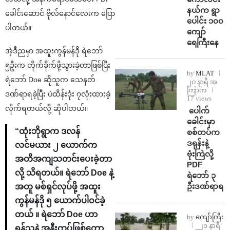
နယ်က ရွာ
ခေါင်းဆောင် ဗိုလ်နောင်လေးက ပြော
ပေါင်း ၁၀၀
ပါတယ်။
ကျော်
ရေကြီးနေ
အဲ့ဒီညမှာ အထူးကွန်မန်ဒို ရဲဘော်
၅ဦးက တိုက်ခိုက်ဖို့သွားခဲ့တာဖြစ်ပြီး
by
MLAT
ရဲဘော် Doe ဆိုသူက သေနတ်
၂၀ နာရီ အ
ကြာက
ဒဏ်ရာရခဲ့ပြီး ပဲထိန်းဒုံး ၇လုံးထားခဲ့
17 views
လိုက်ရတယ်လို့ ဆိုပါတယ်။
⁩ ⁨ပေါက်
ခေါင်းမှာ
“ထုံးဘိုရွာက ဒလန်
စစ်တပ်က
ဒရုန်းနဲ့
လင်မယား ၂ ယောက်က
ဗုံးကြဲလို့
အတိအကျသတင်းပေးခဲ့တာ
PDF
လို့ သိရတယ်။ ရဲဘော် Doe နဲ့
ရဲဘော် ၃
ဦးဒဏ်ရာရ
အတူ မစ်ရှင်လုပ်ဖို့ အထူး
ကွန်မန်ဒို ၅ ယောက်ပါဝင်ခဲ့
တယ် ။ ရဲဘော် Doe ဟာ
by
ကျော်ကြီး
၂၁ နာရီ
ရန်သူနဲ့ အနီးကပ်ဖြစ်တော့