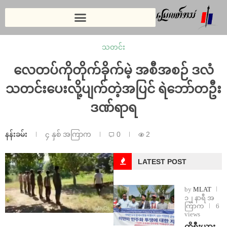
သတင်း
လေတပ်ကိုတိုက်ခိုက်မဲ့ အစီအစဉ် ဒလံ
သတင်းပေးလို့ပျက်တဲ့အပြင် ရဲဘော်တဦး
ဒဏ်ရာရ
နန်းခမ်း
၄ နှစ် အကြာက
0
2
LATEST POST
by
MLAT
၁၂ နာရီ အ
ကြာက
6
views
ကိုရီးယား