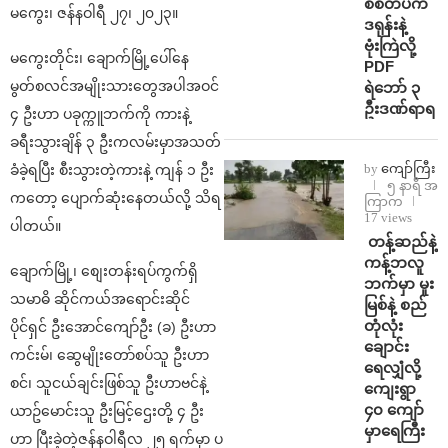
စစ်တပ်က
မကွေး၊ ဇန်နဝါရီ ၂၇၊ ၂၀၂၃။
ဒရုန်းနဲ့
ဗုံးကြဲလို့
မကွေးတိုင်း၊ ချောက်မြို့ပေါ်နေ
PDF
မွတ်စလင်အမျိုးသားတွေအပါအဝင်
ရဲဘော် ၃
ဦးဒဏ်ရာရ
၄ ဦးဟာ ပခုက္ကူဘက်ကို ကားနဲ့
ခရီးသွားချိန် ၃ ဦးကလမ်းမှာအသတ်
by
ကျော်ကြီး
ခံခဲ့ရပြီး စီးသွားတဲ့ကားနဲ့ ကျန် ၁ ဦး
၅ နာရီ အ
ကတော့ ပျောက်ဆုံးနေတယ်လို့ သိရ
ကြာက
17 views
ပါတယ်။
⁩ ⁨တန့်ဆည်နဲ့
ကန့်ဘလူ
ချောက်မြို့၊ စျေးတန်းရပ်ကွက်ရှိ
ဘက်မှာ မူး
သမာဓိ ဆိုင်ကယ်အရောင်းဆိုင်
မြစ်နဲ့ စည်
တုံလုံး
ပိုင်ရှင် ဦးအောင်ကျော်ဦး (ခ) ဦးဟာ
ချောင်း
ကင်းမ်၊ ဆွေမျိုးတော်စပ်သူ ဦးဟာ
ရေလျှံလို့
စင်၊ သူငယ်ချင်းဖြစ်သူ ဦးဟာဗင်နဲ့
ကျေးရွာ
၄၀ ကျော်
ယာဥ်မောင်းသူ ဦးမြင့်ဌေးတို့ ၄ ဦး
မှာရေကြီး
ဟာ ပြီးခဲ့တဲ့ဇန်နဝါရီလ ၂၅ ရက်မှာ ပ