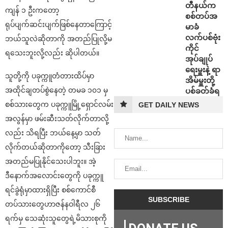
တီနယ်က
ကျန် ၁ ဦးကတော့
စစ်တပ်အ
ရုပ်ပျက်ဆင်းပျက်ဖြစ်နေတာကြောင့်
မာခံ
လက်ပစ်ဗုံး
ဘယ်သူလဲဆိုတာကို အတည်ပြုလို့မ
ကိုင်
ရသေးဘူးလို့လည်း ဆိုပါတယ်။
အုပ်ချုပ်
ရေးမှူးနဲ့ ရာ
သူတို့ကို ပခုက္ကူတံတားထိပ်မှာ
အိမ်မှူးတို့
အထိုင်ချတပ်စွဲနေတဲ့ တမခ ၁၀၁ မှ
ပစ်ခတ်ခံရ
စစ်သားတွေက ပခုက္ကူမြို့ရှောင်လမ်း
GET DAILY NEWS
အလွန်မှာ ဖမ်းဆီးသတ်လိုက်တာလို့
လည်း သိရပြီး ဘယ်နေ့မှာ သတ်
လိုက်တယ်ဆိုတာကိုတော့ သီးခြား
အတည်မပြုနိုင်သေးပါဘူး။ အဲ့
ဒီ‌နောက်အလောင်းတွေကို ပခုက္ကူ
ရင်ခွဲရုံမှာထားရှိပြီး စစ်ကောင်စီ
တပ်သားတွေဟာဇန်နဝါရီလ ၂၆
ရက်မှ သေဆုံးသူတွေရဲ့မိသားစုကို