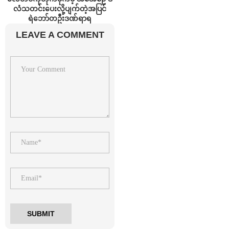
လံသတင်းပေးလို့ပျက်တဲ့အပြင်
ရဲဘော်တဦးဒဏ်ရာရ
LEAVE A COMMENT