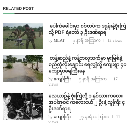
RELATED POST
⁩ ⁨ပေါက်ခေါင်းမှာ စစ်တပ်က ဒရုန်းနဲ့ဗုံးကြဲ
လို့ PDF ရဲဘော် ၃ ဦးဒဏ်ရာရ
by
MLAT
၄ နာရီ အကြာက
12 views
⁩ ⁨တန့်ဆည်နဲ့ ကန့်ဘလူဘက်မှာ မူးမြစ်နဲ့
စည်တုံလုံးချောင်း ရေလျှံလို့ ကျေးရွာ ၄၀
ကျော်မှာရေကြီးနေ
by
ကျော်ကြီး
၅ နာရီ အကြာက
17
views
⁨လေယာဉ်နဲ့ ဗုံးကြဲလို့ ၁ နှစ်သားကလေး
အပါအဝင် ကလေးငယ် ၂ ဦးနဲ့ လူကြီး ၄
ဦးဒဏ်ရာရ
by
ကျော်ကြီး
၂၃ နာရီ အကြာက
11
views