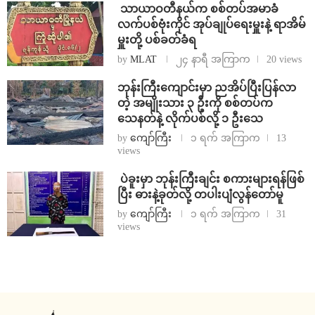
⁩ ⁨သာယာဝတီနယ်က စစ်တပ်အမာခံ
လက်ပစ်ဗုံးကိုင် အုပ်ချုပ်ရေးမှူးနဲ့ ရာအိမ်
မှူးတို့ ပစ်ခတ်ခံရ
by
MLAT
၂၄ နာရီ အကြာက
20 views
ဘုန်းကြီးကျောင်းမှာ ညအိပ်ပြီးပြန်လာ
တဲ့ အမျိုးသား ၃ ဦးကို စစ်တပ်က
သေနတ်နဲ့ လိုက်ပစ်လို့ ၁ ဦးသေ
by
ကျော်ကြီး
၁ ရက် အကြာက
13
views
⁩ ⁨ပဲခူးမှာ ဘုန်းကြီးချင်း စကားများရန်ဖြစ်
ပြီး ဓားနဲ့ခုတ်လို့ တပါးပျံလွန်တော်မူ
by
ကျော်ကြီး
၁ ရက် အကြာက
31
views