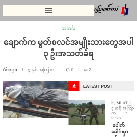
သတင်း
ချောက်က မွတ်စလင်အမျိုးသားတွေအပါ
၃ ဦးအသတ်ခံရ
ဒိန်းဂျား
၄ နှစ် အကြာက
0
2
LATEST POST
by
MLAT
၄ နာရီ အကြာ
က
12
views
⁩ ⁨ပေါက်
ခေါင်းမှာ