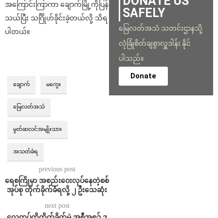
DONATE US
အကြောင်းကြာကာ ချောက်မြို့ကိုပြန်
SAFELY
သယ်ပြီး သင်္ဂြိုဟ်ခိုင်းခဲ့တယ်လို့ သိရ
မြေလတ်အသံ သတင်းဌာနသို့
ပါတယ်။
လုံခြုံစိတ်ချစွာလှူဒါန်း နိုင်
ပါသည်။
Donate
ချောက်
မကွေး
မြေလတ်အသံ
မွတ်ဆလင်အမျိုးသား
အသတ်ခံရ
previous post
ရေစကြိုမှာ အစည်းဝေးလုပ်နေတဲ့စစ်
အုပ်စု တိုက်ခိုက်ခံရလို့ ၂ ဦးသေဆုံး
next post
လေတပ်ကိုတိုက်ခိုက်မဲ့ အစီအစဉ် ဒ