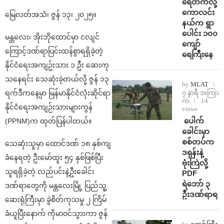
ရေတက်လို့
ကောလင်း
မြေလတ်အသံ၊ ဇွန် ၁၃၊ ၂၀၂၅။
နယ်က ရွာ
ပေါင်း ၁၀၀
မန္တလေး၊ အိုးဘိုထောင်မှာ ငလျင်
ကျော်
ကြောင့်ဒဏ်ရာပြင်းထန်စွာရရှိခဲ့တဲ့
ရေကြီးနေ
နိုင်ငံရေးအကျဥ်းသား ၁ ဦး ဆေးကု
သနေရင်း သေဆုံးခဲ့တယ်လို့ ဇွန် ၁၃
by
MLAT
၇ နာရီ အကြာ
ရက်ဒီကနေ့မှာ မြန်မာနိုင်ငံလုံးဆိုင်ရာ
က
14
နိုင်ငံရေးအကျဉ်းသားများကွန်
views
⁩ ⁨ပေါက်
(PPNM)က ထုတ်ပြန်ပါတယ်။
ခေါင်းမှာ
စစ်တပ်က
သေဆုံးသူမှာ ထောင်ဒဏ် ၁၈ နှစ်ကျ
ဒရုန်းနဲ့
ခံနေရတဲ့ ဦးမော်ထူး ၅၄ နှစ်ဖြစ်ပြီး
ဗုံးကြဲလို့
သူရရှိခဲ့တဲ့ လည်ပင်းနဲ့ဦးခေါင်း
PDF
ရဲဘော် ၃
ဒဏ်ရာတွေကို မန္တလေးမြို့ ပြည်သူ့
ဦးဒဏ်ရာရ
ဆေးရုံကြီးမှာ ခွဲစိတ်ကုသမှု ၂ ကြိမ်
ခံယူပြီးနောက် ကိုမာဝင်သွားကာ ဇွန်