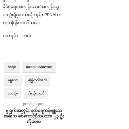
နိုင်ငံရေးအကျဥ်းသား/အကျဉ်းသူ
၁၀ ဦးရှိခဲ့တယ်လို့လည်း PPNM က
ထုတ်ပြန်ထားပါတယ်။
စာတည်း – လင်း
ငလျင်
ဆေးဝါးမလုံလောက်
မန္တလေး
မြေလတ်အသံ
သေဆုံး
အိုးဘိုထောင်
previous post
၅ ရက်အတွင်း နတ်ရေကန်ဗျူဟာ
စခန်းက စစ်ကောင်စီတပ်သား ၂၃ ဦး
ကိုဖမ်းမိ