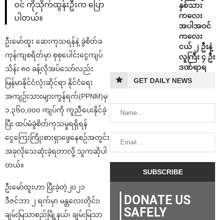
ဝင် ကိုသိုက်ထွန်းဦးက ပြော
နှစ်သား
ကလေး
ပါတယ်။
အပါအဝင်
ကလေး
ဦးမော်ထူး ဆေးကုသရန်နဲ့ ခွဲစိတ်ခ
ငယ် ၂ ဦးနဲ့
ကုန်ကျစရိတ်မှာ စုစုပေါင်းငွေကျပ်
လူကြီး ၄ ဦး
ဒဏ်ရာရ
သိန်း ၈၀ ခန့်လိုအပ်‌သော်လည်း
GET DAILY NEWS
မြန်မာနိုင်ငံလုံးဆိုင်ရာ နိုင်ငံရေး
အကျဉ်းသားများကွန်ရက်(PPNM)မှ
၁,၃၆၀,၀၀၀ ကျပ်ကို ကူညီပေးနိုင်ခဲ့
ပြီး ထပ်မံခွဲစိတ်ကုသမှုရရှိရန်
ငွေကြေးကြိုးစားရှာဖွေနေစဉ်အတွင်း
အခုလိုသေဆုံးခဲ့ရတာလို့ သူကဆိုပါ
တယ်။
ဦးမော်ထူးဟာ ပြီးခဲ့တဲ့၂၀၂၁
DONATE US
ဒီဇင်ဘာ ၂ ရက်မှာ မန္တလေးတိုင်း၊
SAFELY
ချမ်းမြသာစည်မြို့နယ်၊ ချမ်းမြသာ