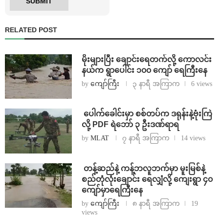
RELATED POST
⁨မိုးများပြီး ချောင်းရေတက်လို့ ကောလင်း
နယ်က ရွာပေါင်း ၁၀၀ ကျော် ရေကြီးနေ
by
ကျော်ကြီး
၃ နာရီ အကြာက
6 views
⁩ ⁨ပေါက်ခေါင်းမှာ စစ်တပ်က ဒရုန်းနဲ့ဗုံးကြဲ
လို့ PDF ရဲဘော် ၃ ဦးဒဏ်ရာရ
by
MLAT
၇ နာရီ အကြာက
14 views
⁩ ⁨တန့်ဆည်နဲ့ ကန့်ဘလူဘက်မှာ မူးမြစ်နဲ့
စည်တုံလုံးချောင်း ရေလျှံလို့ ကျေးရွာ ၄၀
ကျော်မှာရေကြီးနေ
by
ကျော်ကြီး
၈ နာရီ အကြာက
19
views