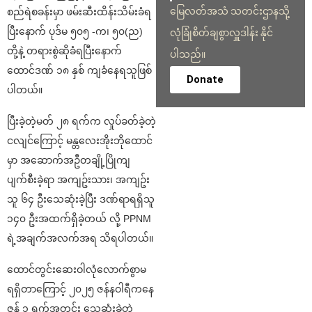
မြေလတ်အသံ သတင်းဌာနသို့
စည်ရဲစခန်းမှာ ဖမ်းဆီးထိန်းသိမ်းခံရ
ပြီးနောက် ပုဒ်မ ၅၀၅ -က၊ ၅၀(ည)
လုံခြုံစိတ်ချစွာလှူဒါန်း နိုင်
တို့နဲ့ တရားစွဲဆိုခံရပြီးနောက်
ပါသည်။
ထောင်ဒဏ် ၁၈ နှစ် ကျခံနေရသူဖြစ်
Donate
ပါတယ်။
ပြီးခဲ့တဲ့မတ် ၂၈ ရက်က လှုပ်ခတ်ခဲ့တဲ့
ငလျင်ကြောင့် မန္တလေးအိုးဘိုထောင်
မှာ အဆောက်အဦတချို့ပြိုကျ
ပျက်စီးခဲ့ရာ အကျဥ်းသား၊ အကျဥ်း
သူ ၆၄ ဦးသေဆုံးခဲ့ပြီး ဒဏ်ရာရရှိသူ
၁၄၀ ဦးအထက်ရှိခဲ့တယ် လို့ PPNM
ရဲ့အချက်အလက်အရ သိရပါတယ်။
ထောင်တွင်းဆေးဝါလုံလောက်စွာမ
ရရှိတာကြောင့် ၂၀၂၅ ဇန်နဝါရီကနေ
ဇွန် ၁ ရက်အတွင်း သေဆုံးခဲ့တဲ့