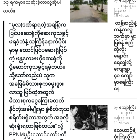
by
ကျော်ကြီး
၁၃ ရက်မှာသေဆုံးခဲ့တာလို့ဆိုပါ
၈ နာရီ အ
ကြာက
တယ်။
19 views
⁩ ⁨တန့်ဆည်နဲ့
“မူလ(ဒဏ်ရာရတဲ့အချိန်)က
ကန့်ဘလူ
ပြင်ပဆေးရုံကိုဆေးကုသခွင့်
ဘက်မှာ မူး
မရခဲ့ဘဲနဲ့ သင်္ကြန်နောက်ပိုင်း
မြစ်နဲ့ စည်
တုံလုံး
မှာမှ ထောင်ပြင်ပဆေးရုံဖြစ်
ချောင်း
တဲ့ မန္တလေးဗဟိုဆေးရုံကို
ရေလျှံလို့
ပို့ဆောင်ကုသခွင့်ရခဲ့တယ်။
ကျေးရွာ
၄၀ ကျော်
သို့သော်လည်းပဲ သူက
မှာရေကြီး
အခြေခံမိသားစုကမွေးဖွား
နေ
လာသူ ဖြစ်တဲ့အတွက်
မိသားစုကငွေကြေးမတတ်
by
ကျော်ကြီး
နိုင်တဲ့အခါမျိုးမှာ ခွဲစိတ်ကုသ
၁ ရက်
စရိတ်မရှိတာအတွက် အခုလို
အကြာက
11 views
ဆုံးရှုံးရတာဖြစ်တယ်။”
လို့
⁨လေယာဉ်နဲ့
PPNMမှဦးဆောင်ကော်မတီ
ဗုံးကြဲလို့ ၁