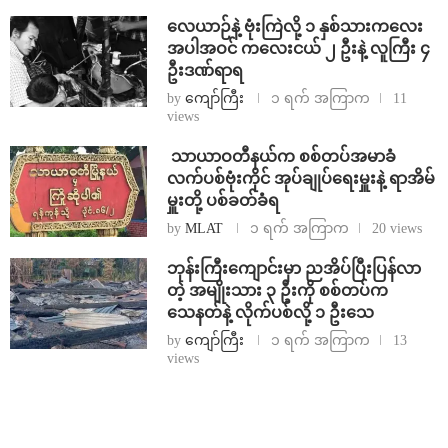
⁨လေယာဉ်နဲ့ ဗုံးကြဲလို့ ၁ နှစ်သားကလေး
အပါအဝင် ကလေးငယ် ၂ ဦးနဲ့ လူကြီး ၄
ဦးဒဏ်ရာရ
by
ကျော်ကြီး
၁ ရက် အကြာက
11
views
⁩ ⁨သာယာဝတီနယ်က စစ်တပ်အမာခံ
လက်ပစ်ဗုံးကိုင် အုပ်ချုပ်ရေးမှူးနဲ့ ရာအိမ်
မှူးတို့ ပစ်ခတ်ခံရ
by
MLAT
၁ ရက် အကြာက
20 views
ဘုန်းကြီးကျောင်းမှာ ညအိပ်ပြီးပြန်လာ
တဲ့ အမျိုးသား ၃ ဦးကို စစ်တပ်က
သေနတ်နဲ့ လိုက်ပစ်လို့ ၁ ဦးသေ
by
ကျော်ကြီး
၁ ရက် အကြာက
13
views