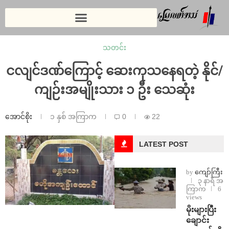
သတင်း
ငလျင်ဒဏ်ကြောင့် ဆေးကုသနေရတဲ့ နိုင်/
ကျဉ်းအမျိုးသား ၁ ဦး သေဆုံး
အောင်စိုး
၁ နှစ် အကြာက
0
22
LATEST POST
by
ကျော်ကြီး
၃ နာရီ အ
ကြာက
6
views
⁨မိုးများပြီး
ချောင်း