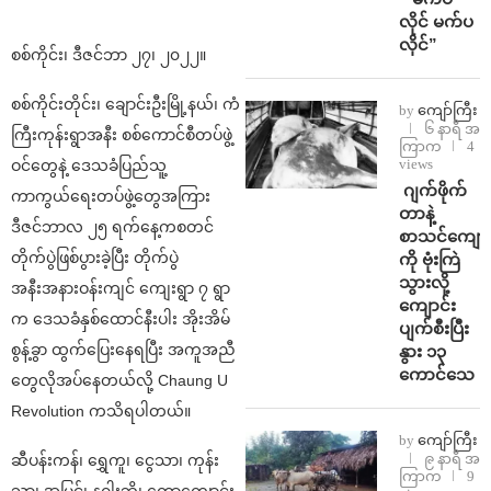
လိုင် မက်ပ
လိုင်”
စစ်ကိုင်း၊ ဒီဇင်ဘာ ၂၇၊ ၂၀၂၂။
စစ်ကိုင်းတိုင်း၊ ချောင်းဦးမြို့နယ်၊ ကံ
by
ကျော်ကြီး
၆ နာရီ အ
ကြီးကုန်းရွာအနီး စစ်ကောင်စီတပ်ဖွဲ့
ကြာက
4
views
ဝင်တွေနဲ့ ဒေသခံပြည်သူ့
⁨⁩ ⁨ဂျက်ဖိုက်
ကာကွယ်ရေးတပ်ဖွဲ့တွေအကြား
တာနဲ့
ဒီဇင်ဘာလ ၂၅ ရက်နေ့ကစတင်
စာသင်ကျောင
တိုက်ပွဲဖြစ်ပွားခဲ့ပြီး တိုက်ပွဲ
ကို ဗုံးကြဲ
သွားလို့
အနီးအနားဝန်းကျင် ကျေးရွာ ၇ ရွာ
ကျောင်း
က ဒေသခံနှစ်ထောင်နီးပါး အိုးအိမ်
ပျက်စီးပြီး
စွန့်ခွာ ထွက်ပြေးနေရပြီး အကူအညီ
နွား ၁၃
ကောင်သေ
တွေလိုအပ်နေတယ်လို့ Chaung U
Revolution ကသိရပါတယ်။
by
ကျော်ကြီး
၉ နာရီ အ
ဆီပန်းကန်၊ ရွှေကူ၊ ငွေသာ၊ ကုန်း
ကြာက
9
သာ၊ အမြင့်၊ နဂါးဘို၊ တောကျောင်း