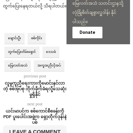
မြေလတ်အသံ သတင်းဌာနသို့
ထွက်ပြေးနေရတယ်လို့ သိရပါတယ်။
လုံခြုံစိတ်ချစွာလှူဒါန်း နိုင်
ပါသည်။
Donate
ချောင်းဦး
စစ်ကိုင်း
ထွက်ပြေးတိမ်းရှောင်
ဒေသခံ
မြေလတ်အသံ
အကူအညီလိုအပ်
previous post
လူမူကူညီရေးကားကိုမောင်းနှင်လာ
တဲ့ စစ်အုပ်စု တိုက်ခိုက်ခံရလို့သေဆုံး
မှုရှိနိုင်
next post
ယင်းမာပင်က စစ်ကောင်စီစခန်းကို
PDF ပူးပေါင်းအဖွဲ့က ရှော့တိုက်ဒုန်းနဲ့
ပစ်
LEAVE A COMMENT