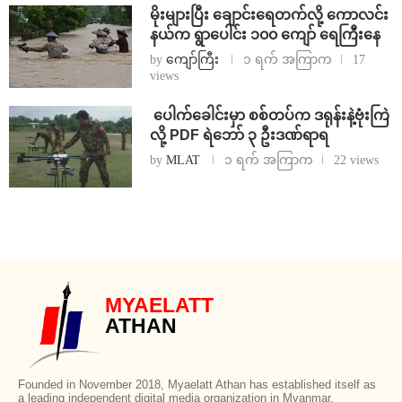
⁨မိုးများပြီး ချောင်းရေတက်လို့ ကောလင်း
နယ်က ရွာပေါင်း ၁၀၀ ကျော် ရေကြီးနေ
by
ကျော်ကြီး
၁ ရက် အကြာက
17
views
⁩ ⁨ပေါက်ခေါင်းမှာ စစ်တပ်က ဒရုန်းနဲ့ဗုံးကြဲ
လို့ PDF ရဲဘော် ၃ ဦးဒဏ်ရာရ
by
MLAT
၁ ရက် အကြာက
22 views
MYAELATT
ATHAN
Founded in November 2018, Myaelatt Athan has established itself as
a leading independent digital media organization in Myanmar,