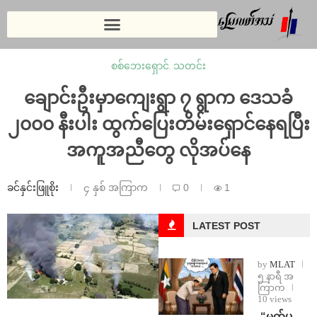
စစ်ဘေးရှောင်
,
သတင်း
ချောင်းဦးမှာကျေးရွာ ၇ ရွာက ဒေသခံ
၂၀၀၀ နီးပါး ထွက်ပြေးတိမ်းရှောင်နေရပြီး
အကူအညီတွေ လိုအပ်နေ
ခင်နှင်းဖြူစိုး
၄ နှစ် အကြာက
0
1
LATEST POST
by
MLAT
၅ နာရီ အ
ကြာက
10 views
⁨ ⁨“မက်ပ