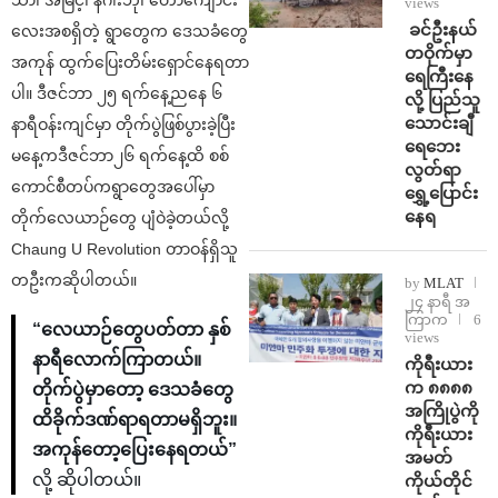
views
⁩ ⁨ခင်ဦးနယ်
လေးအစရှိတဲ့ ရွာတွေက ဒေသခံတွေ
တဝိုက်မှာ
အကုန် ထွက်ပြေးတိမ်းရှောင်နေရတာ
ရေကြီးနေ
ပါ။ ဒီဇင်ဘာ ၂၅ ရက်နေ့ညနေ ၆
လို့ ပြည်သူ
သောင်းချီ
နာရီဝန်းကျင်မှာ တိုက်ပွဲဖြစ်ပွားခဲ့ပြီး
ရေဘေး
မနေ့ကဒီဇင်ဘာ၂၆ ရက်နေ့ထိ စစ်
လွတ်ရာ
ကောင်စီတပ်ကရွာတွေအပေါ်မှာ
ရွှေ့ပြောင်း
နေရ
တိုက်လေယာဉ်တွေ ပျံဝဲခဲ့တယ်လို့
Chaung U Revolution တာဝန်ရှိသူ
တဦးကဆိုပါတယ်။
by
MLAT
၂၄ နာရီ အ
ကြာက
6
“လေယာဉ်တွေပတ်တာ နှစ်
views
နာရီလောက်ကြာတယ်။
ကိုရီးယား
က ၈၈၈၈
တိုက်ပွဲမှာတော့ ဒေသခံတွေ
အကြိုပွဲကို
ထိခိုက်ဒဏ်ရာရတာမရှိဘူး။
ကိုရီးယား
အကုန်တော့ပြေးနေရတယ်”
အမတ်
လို့ ဆိုပါတယ်။
ကိုယ်တိုင်