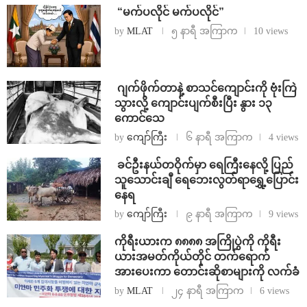
⁨ ⁨“မက်ပလိုင် မက်ပလိုင်”
by
MLAT
၅ နာရီ အကြာက
10 views
⁨⁩ ⁨ဂျက်ဖိုက်တာနဲ့ စာသင်ကျောင်းကို ဗုံးကြဲ
သွားလို့ ကျောင်းပျက်စီးပြီး နွား ၁၃
ကောင်သေ
by
ကျော်ကြီး
၆ နာရီ အကြာက
4 views
⁩ ⁨ခင်ဦးနယ်တဝိုက်မှာ ရေကြီးနေလို့ ပြည်
သူသောင်းချီ ရေဘေးလွတ်ရာရွှေ့ပြောင်း
နေရ
by
ကျော်ကြီး
၉ နာရီ အကြာက
9 views
ကိုရီးယားက ၈၈၈၈ အကြိုပွဲကို ကိုရီး
ယားအမတ်ကိုယ်တိုင် တက်ရောက်
အားပေးကာ တောင်းဆိုစာများကို လက်ခံ
by
MLAT
၂၄ နာရီ အကြာက
6 views