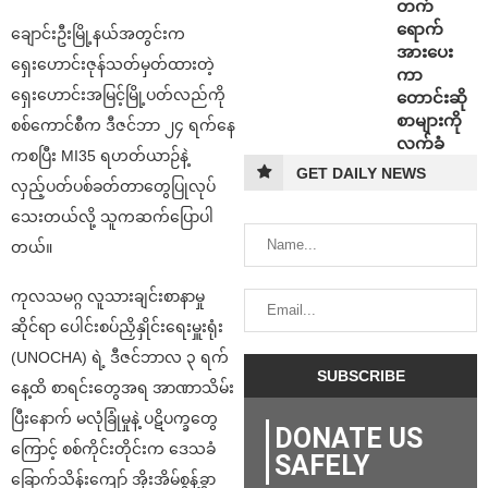
တက်
ရောက်
ချောင်းဦးမြို့နယ်အတွင်းက
အားပေး
ရှေးဟောင်းဇုန်သတ်မှတ်ထားတဲ့
ကာ
ရှေးဟောင်းအမြင့်မြို့ပတ်လည်ကို
တောင်းဆို
စာများကို
စစ်ကောင်စီက ဒီဇင်ဘာ ၂၄ ရက်နေ
လက်ခံ
ကစပြီး MI35 ရဟတ်ယာဉ်နဲ့
GET DAILY NEWS
လှည့်ပတ်ပစ်ခတ်တာတွေပြုလုပ်
သေးတယ်လို့ သူကဆက်ပြောပါ
တယ်။
ကုလသမဂ္ဂ လူသားချင်းစာနာမှု
ဆိုင်ရာ ပေါင်းစပ်ညှိနှိုင်းရေးမှူးရုံး
(UNOCHA) ရဲ့ ဒီဇင်ဘာလ ၃ ရက်
နေ့ထိ စာရင်းတွေအရ အာဏာသိမ်း
ပြီးနောက် မလုံခြုံမှုနဲ့ ပဋိပက္ခတွေ
DONATE US
ကြောင့် စစ်ကိုင်းတိုင်းက ဒေသခံ
SAFELY
ခြောက်သိန်းကျော် အိုးအိမ်စွန့်ခွာ