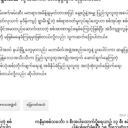
က်ဖမ်းဆီး မတရားအမိန့်ချမှတ်တာအပြင် နေ့စဥ်နဲ့အမျှ ပြည်သူလူထုအပေါ
ုယက် မုဒိန်းကျင့် ရွာမီးရှို့တဲ့ စစ်ရာဇဝတ်မှုလုပ်ရပ်တွေဟာ စစ်အုပ်စု၊ စစ်
ခိုင်အမာတည်ဆောက်ထားတဲ့ စစ်အာဏာရှင်စနစ်ကြောင့်ဖြစ်ပြီး အဲဒီကျူးလွန်မ
ှုကို မဖြစ်မနေခံကြရမှာဖြစ်တယ်လို့လည်း သူကဆက်ပြောပါတယ်။
ါအဝင် နယ်မြို့တွေမှာလည်း မဟာမိတ်အဖွဲ့အစည်းတွေနဲ့ ပူးပေါင်းကာ ဆန္ဒပြပွ
မြေပြန့်ဒေသအသီးသီးက ပြည်သူလူထုအကျိုးအတွက် ဆောင်ရွက်နေကြတဲ့
်သုံးစစ်)တိုက်ဖျက်ရေးနဲ့ အဖိနှိပ်ခံပြည်သူလူထု အလုံးစုံလွတ်မြောက်ရေး
 ဖြစ်တယ်လို့လည်း ဆိုပါတယ်။
ဗကသအဖွဲ့ဝင်
မြေလတ်အသံ
next 
တဲ့ စစ်
ကနီမှာစစ်သင်္ဘော ၁ စီးအပါထောက်ပို့ရေယာဥ် ၁၃ စီး စန
်းပါး)
ပါနဲ့ပစ်ခတ်ခံရပြီး ၁၅ ဦးသေဆုံးဟ