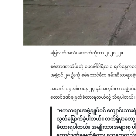
မြေလတ်အသံ၊ အောက်တိုဘာ ၂၊ ၂၀၂၂။
စစ်အာဏာသိမ်းတဲ့ ဖေဖေါ်ဝါရီလ ၁ ရက်နေ့ကစလို့ ငြ
အဖွဲ့ဝင် ၂၈ ဦးကို စစ်ကောင်စီက ဖမ်းဆီးတရား
အသက် ၁၄ နှစ်ကနေ ၂၄ နှစ်အတွင်းက အဖွဲ့ဝင်တွ
ထောင်ဒဏ်ချမှတ်ခံထားရတယ်လို့ သိရပါတယ်။
“ဗကသများအဖွဲ့ချုပ်ဝင် ကျောင်းသားရဲဘ
လွတ်မြောက်ခဲ့ပါတယ်။ လက်ရှိမှာတ
ခံထားရပါတယ်။ အမျိုးသားအများစု ပါ
ထောင်ဒဏ်ချမှတ်ခံထား ရသူတွေလည်း