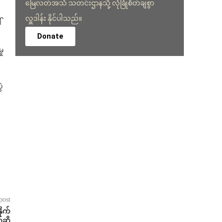
မြေလတ်အသံ သတင်းဌာနသို့ လုံခြုံစိတ်ချစွာ
လှူဒါန်း နိုင်ပါသည်။
်
Donate
ှု
ဲ
post
ိုက်
ုဆို