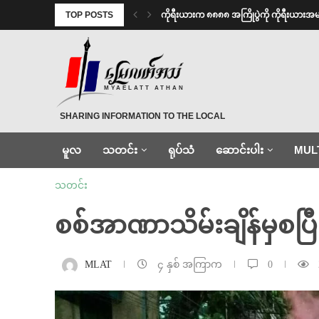
TOP POSTS
ကိုရီးယားက ၈၈၈၈ အကြိုပွဲကို ကိုရီးယား
MYAELATT ATHAN
SHARING INFORMATION TO THE LOCAL
မူလ
သတင်း
ရုပ်သံ
ဆောင်းပါး
MUL
သတင်း
စစ်အာဏာသိမ်းချိန်မှစပြီ
MLAT
၄ နှစ် အကြာက
0