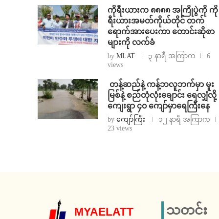
ကိုရီးယားက ၈၈၈၈ အကြိုပွဲကို ကို
ရီးယားအမတ်ကိုယ်တိုင် တက်
ရောက်အားပေးကာ တောင်းဆိုစာ
များကို လက်ခံ
by
MLAT
၃ နာရီ အကြာက
6
views
⁩ ⁨တန့်ဆည်နဲ့ ကန့်ဘလူဘက်မှာ မူး
မြစ်နဲ့ စည်တုံလုံးချောင်း ရေလျှံလို့
ကျေးရွာ ၄၀ ကျော်မှာရေကြီးနေ
by
ကျော်ကြီး
၁၂ နာရီ အကြာက
23 views
သတင်း
MYAELATT