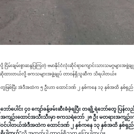
ိမ်းချမ်းစွာဆန္ဒပြကြတဲ့ ဗမာနိုင်ငံလုံးဆိုင်ရာကျောင်းသားသမဂ္ဂများအဖွဲ့ချု
စွဲဆိုထားတယ်လို့ ဗကသများအဖွဲ့ချုပ် တာဝန်ရှိသူဆီက သိရပါတယ်။
ေဖြစ်ပြီး အဲဒီအထဲက ၅ ဦးဟာ ထောင်ဒဏ် ၂ နှစ်ကနေ ၁၃ နှစ်အထိ နှစ်ရှည်
ော်ပေါင်း ၄၀ ကျော်ခန့်ဖမ်းဆီးခံခဲ့ရပြီး တချို့ရဲဘော်တွေ ပြန်လည
ော့ အကျဉ်းထောင်အသီးသီးမှာ ဗကသရဲဘော် ၂၈ ဦး မတရားအကျဉ်း
ဝင်ပါတယ်အဲဒီအထဲက ထောင်ဒဏ် ၂ နှစ်ကနေ ၁၃ နှစ်အထိ နှစ်ရှည်
ရှိပါတယ်”
လို့ အထက်ပါ တာဝန်ရှိသူက ပြောပါတယ်။