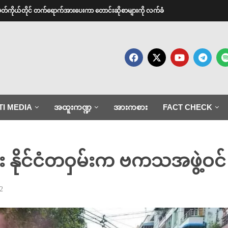
အမတ်ကိုယ်တိုင် တက်ရောက်အားပေးကာ တောင်းဆိုစာများကို လက်ခံ
TI MEDIA
အထူးကဏ္ဍ
အားကစား
FACT CHECK
း နိုင်ငံတဝှမ်းက ဗကသအဖွဲ့ဝင်
2