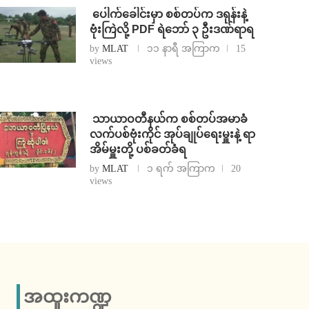
⁩ ⁨ပေါက်ခေါင်းမှာ စစ်တပ်က ဒရုန်းနဲ့
ဗုံးကြဲလို့ PDF ရဲဘော် ၃ ဦးဒဏ်ရာရ
by
MLAT
၁၁ နာရီ အကြာက
15
views
⁩ ⁨သာယာဝတီနယ်က စစ်တပ်အမာခံ
လက်ပစ်ဗုံးကိုင် အုပ်ချုပ်ရေးမှူးနဲ့ ရာ
အိမ်မှူးတို့ ပစ်ခတ်ခံရ
by
MLAT
၁ ရက် အကြာက
20
views
အထူးကဏ္ဍ