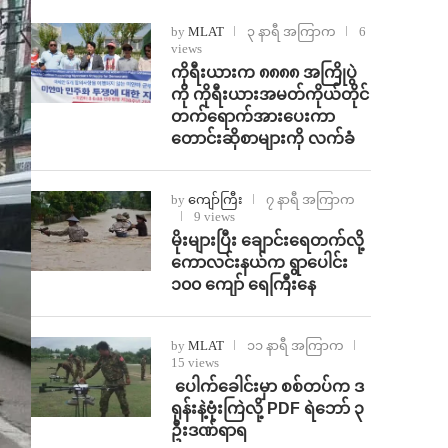
by
MLAT
၃ နာရီ အကြာက
6
views
ကိုရီးယားက ၈၈၈၈ အကြိုပွဲ
ကို ကိုရီးယားအမတ်ကိုယ်တိုင်
တက်ရောက်အားပေးကာ
တောင်းဆိုစာများကို လက်ခံ
by
ကျော်ကြီး
၇ နာရီ အကြာက
9 views
⁨မိုးများပြီး ချောင်းရေတက်လို့
ကောလင်းနယ်က ရွာပေါင်း
၁၀၀ ကျော် ရေကြီးနေ
by
MLAT
၁၁ နာရီ အကြာက
15 views
⁩ ⁨ပေါက်ခေါင်းမှာ စစ်တပ်က ဒ
ရုန်းနဲ့ဗုံးကြဲလို့ PDF ရဲဘော် ၃
ဦးဒဏ်ရာရ