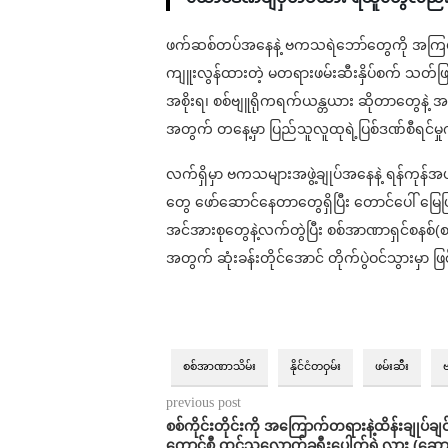
ဖက်ဆစ်တပ်အနေနဲ့ ဗကသရဲဘော်တွေကို အကြမ်းဖ
ကျူးလွန်ထားတဲ့ မတရားဖမ်းဆီးနှိပ်စက် သတ်ဖြတ်လ
အစိုးရ၊ စစ်ဗျူရိုကရက်ယန္တယား ဆိုတာတွေနဲ့ အ
အတွက် တနေ့မှာ ပြည်သူလူထုရဲ့ပြစ်ဒဏ်စီရင်မ
လက်ရှိမှာ ဗကသများအဖွဲ့ချုပ်အနေနဲ့ ရန်ကုန်အပ
တွေ ဖော်ဆောင်နေတာတွေရှိပြီး တောင်ပေါ် 
အင်အားစုတွေနဲ့လက်တွဲပြီး စစ်အာဏာရှင်စနစ်(စစ
အတွက် ဆုံးခန်းတိုင်အောင် တိုက်ပွဲဝင်သွားမှာ
စစ်အာဏာသိမ်း
နိုင်ငံတဝှမ်း
ဖမ်းဆီး
previous post
စစ်ကိုင်းတိုင်းကို အကြောက်တရားနဲ့ထိန်းချုပ်ချင်
ကောင်စီ ထင်သလောက်ခရီးပေါက်ရဲ့လား (ဆောင