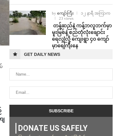
by
ကျော်ကြီး
၁၂ နာရီ အကြာက
23 views
⁩ ⁨တန့်ဆည်နဲ့ ကန့်ဘလူဘက်မှာ
မူးမြစ်နဲ့ စည်တုံလုံးချောင်း
ရေလျှံလို့ ကျေးရွာ ၄၀ ကျော်
မှာရေကြီးနေ
GET DAILY NEWS
ပ်
်
ကျ
DONATE US SAFELY