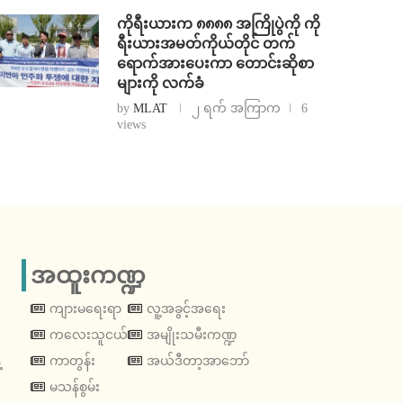
ကိုရီးယားက ၈၈၈၈ အကြိုပွဲကို ကို
ရီးယားအမတ်ကိုယ်တိုင် တက်
ရောက်အားပေးကာ တောင်းဆိုစာ
များကို လက်ခံ
by
MLAT
၂ ရက် အကြာက
6
views
အထူးကဏ္ဍ
ကျားမရေးရာ
လူ့အခွင့်အရေး
ကလေးသူငယ်
အမျိုးသမီးကဏ္ဍ
့
ကာတွန်း
အယ်ဒီတာ့အာဘော်
မသန်စွမ်း