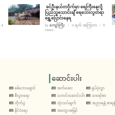
⁩ ⁨ခင်ဦးနယ်တဝိုက်မှာ ရေကြီးနေလို့
ပြည်သူသောင်းချီ ရေဘေးလွတ်ရာ
ရွှေ့ပြောင်းနေရ
4
by
ကျော်ကြီး
၁ ရက် အကြာက
9
views
ဆောင်းပါး
စစ်ဘေးရှောင်
အက်ဆေး
ရုပ်ပုံလွှာ
စီးပွားရေး
သတင်းဆောင်းပါး
သရော်စာ
တိုက်ပွဲ
သုံးသပ်ချက်
အညာရနံ့ စာရနံ
နိုင်ငံရေး
အတွေးအမြင်