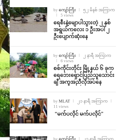
by
ကျော်ကြီး
၅၂ မိနစ် အကြာက
5 views
ရေစီးနဲ့မျောပါသွားတဲ့ ၂ နှစ်
အရွယ်ကလေး ၁ ဦးအပါ ၂
ဦးပျောက်ဆုံးနေ
by
ကျော်ကြီး
၂ နာရီ အကြာက
6 views
စစ်ကိုင်းတိုင်း မြို့နယ် ၆ ခုက
ရေဘေးရှောင်ပြည်သူသောင်း
ချီ အကူအညီလိုအပ်နေ
by
MLAT
၂၁ နာရီ အကြာက
11 views
⁨ ⁨“မက်ပလိုင် မက်ပလိုင်”
by
ကျော်ကြီး
၂၃ နာရီ အကြာက