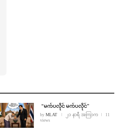
⁨ ⁨“မက်ပလိုင် မက်ပလိုင်”
by
MLAT
၂၁ နာရီ အကြာက
11
views