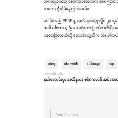
လက်ရှိမှာတော့ စစ်ကောင်စီဘက်က စစ်ကြောင်းထ
ကတော့ စိုးရိမ်​နေကြပါတယ်။
ပေါင်းတည် PPDFရဲ့ လက်ချက်နဲ့ ဇူလိူင် ၂၈ ရ
အပါ စစ်သား ၄ ဦး သေဆုံးတာနဲ့ ပတ်သက်ပြီး မက
နေတာဖြစ်တယ်လို့ ဒေသခံတွေဆီက သိရပါတယ
စစ်ကူ
စစ်ကောင်စီ
ပေါင်းတည်
ပဲခူး
previous post
နတ်တလင်းမှာ အထိနာတဲ့ စစ်ကောင်စီ အင်အားထ