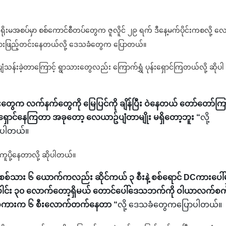
ခူးရိုးမအစပ်မှာ စစ်ကောင်စီတပ်တွေက ဇူလိူင် ၂၉ ရက် ဒီနေ့မက်ပိုင်းကစလို့ လ
်အားဖြည့်တင်းနေတယ်လို့ ဒေသခံတွေက ပြောတယ်။
းခဲ့တာကြောင့် ရွာသားတွေလည်း ကြောက်ရွှံ ပုန်းရှောင်ကြတယ်လို့ ဆိုပါ
တွေက လက်နက်တွေကို မြေပြင်ကို ချိန်ပြီး ဝဲနေတယ် တော်တော်ကြ
ောင်နေကြတာ အခုတော့ လေယာဥ်ပျံတာမျိုး မရှိတော့ဘူး “
လို့
ာပါတယ်။
ူပို့နေတာလို့ ဆိုပါတယ်။
်သား ၆ ယောက်ကလည်း ဆိုင်ကယ် ၃ စီးနဲ့ စစ်ရောင် DCကားပေါ်မ
ုပေါင်း ၃၀ လောက်တော့ရှိမယ် တောင်ပေါ်ဒေသဘက်ကို ဝါယာလက်စက
ကားက ၆ စီးလောက်တက်နေတာ “
လို့ ဒေသခံတွေကပြောပါတယ်။