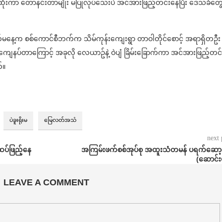
ိုးကာ တောနင်းတာမျိုး မပြုလုပ်သေးပဲ အင်အားဖြည့်တင်းနေပြီး ဒေသခံတွ
က်မနေ့က စစ်ကောင်စီဘက်က သိမ်ကုန်းကျေးရွာ တာဝါတိုင်စောင့် အရာရှိတဦး
ျေနပ်တာကြောင့် အခုလို လေယာဥ်နဲ့ ဝဲပျံ ခြိမ်းခြောက်ကာ အင်အားဖြည့်တင်
်။
ပဲခူးရိုးမ
မြေလတ်အသံ
next 
ပ်ဖြည့်နေ
အကြမ်းဖက်စစ်အုပ်စု အထူးသံတမန် ပရက်ဆော့ခွ
(ဆောင်း
LEAVE A COMMENT