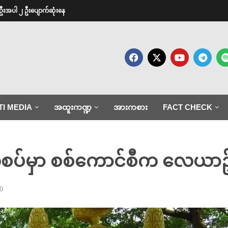
ဦးအပါ ၂ ဦးပျောက်ဆုံးနေ
TI MEDIA
အထူးကဏ္ဍ
အားကစား
FACT CHECK
်မှာ စစ်ကောင်စီက လေယာဥ်နှစ်စီ
0