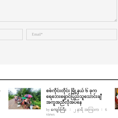
်
စစ်ကိုင်းတိုင်း မြို့နယ် ၆ ခုက
း
ရေဘေးရှောင်ပြည်သူသောင်းချီ
အကူအညီလိုအပ်နေ
by
ကျော်ကြီး
၂ နာရီ အကြာက
6
views