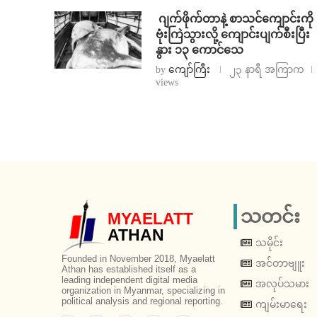
⁨⁩ ⁨ဂျက်ဖိုက်တာနဲ့ စာသင်ကျောင်းကို
ဗုံးကြဲသွားလို့ ကျောင်းပျက်စီးပြီး
နွား ၁၃ ကောင်သေ
by
ကျော်ကြီး
၂၃ နာရီ အကြာက
views
သတင်း
MYAELATT
ATHAN
သမိုင်း
Founded in November 2018, Myaelatt
အင်တာဗျူး
Athan has established itself as a
leading independent digital media
အလုပ်သမား
organization in Myanmar, specializing in
political analysis and regional reporting.
ကျမ်းမာရေး