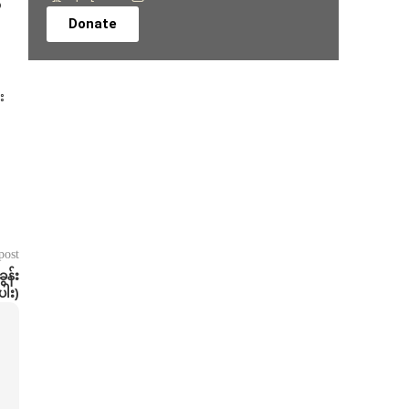
ေ
Donate
း
post
န်း
ပါး)