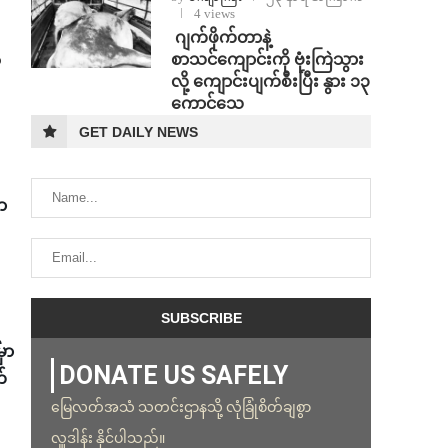
4 views
⁨⁩ ⁨ဂျက်ဖိုက်တာနဲ့
စာသင်ကျောင်းကို ဗုံးကြဲသွား
ေ
လို့ ကျောင်းပျက်စီးပြီး နွား ၁၃
ကောင်သေ
GET DAILY NEWS
ာ
ှာ
DONATE US SAFELY
်
မြေလတ်အသံ သတင်းဌာနသို့ လုံခြုံစိတ်ချစွာ
လှူဒါန်း နိုင်ပါသည်။