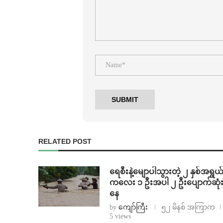
RELATED POST
ရေစီးနဲ့မျောပါသွားတဲ့ ၂ နှစ်အရွယ
ကလေး ၁ ဦးအပါ ၂ ဦးပျောက်ဆုံ
နေ
by
ကျော်ကြီး
၅၂ မိနစ် အကြာက
5 views