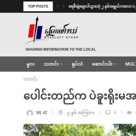
TOP POSTS
ရေစီးနဲ့မျောပါသွားတဲ့ ၂ နှစ်အရွယ်ကလေး ၁ 
MYAELATT ATHAN
SHARING INFORMATION TO THE LOCAL
မူလ
သတင်း
ရုပ်သံ
ဆောင်းပါး
MUL
သတင်း
ပေါင်းတည်က ပဲခူးရိုးမအစပ
MLAT
၄ နှစ် အကြာက
0