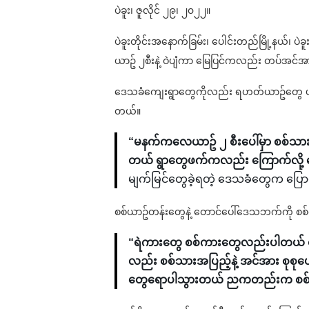
ပဲခူး၊ ဇူလိုင် ၂၉၊ ၂၀၂၂။
ပဲခူးတိုင်းအနောက်ခြမ်း၊ ပေါင်းတည်မြို့နယ်၊ ပဲ
ယာဥ် ၂စီးနဲ့ ဝဲပျံကာ မြေပြင်ကလည်း တပ်အင
ဒေသခံကျေးရွာတွေကိုလည်း ရဟတ်ယာဥ်တွေ ပျံသန်
တယ်။
“မနက်ကလေယာဥ် ၂ စီးပေါ်မှာ စစ်သား
တယ် ရွာတွေဖက်ကလည်း ကြောက်လို့ ရှ
မျက်မြင်တွေခဲ့ရတဲ့ ဒေသခံတွေက ပြေ
စစ်ယာဥ်တန်းတွေနဲ့ တောင်ပေါ်ဒေသဘက်ကို စစ်က
“ရဲကားတွေ စစ်ကားတွေလည်းပါတယ် စစ
လည်း စစ်သားအပြည့်နဲ့ အင်အား စုစ
တွေရောပါသွားတယ် ညကတည်းက စစ်