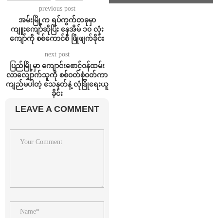
previous post
အမ်းမြို့က ရပ်ကွက်တခုမှာ
ကျူးကျော်ဆိုပြီး နေအိမ် ၁၀ လုံး
ကျော်ကို စစ်ကောင်စီ ဖြိုဖျက်ခိုင်း
next post
ပြည်မြို့မှာ ကျောင်းစောင့်ဝန်ထမ်း
လာလျှောက်သူကို စစ်ဝတ်စုံဝတ်ကာ
ကျည်မပါတဲ့ သေနတ်နဲ့ လုံခြုံရေးယူ
ခိုင်း
LEAVE A COMMENT