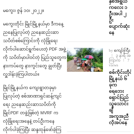
နှစ်အရွယ်
ကလေး ၁
မကွေး၊ ဇွန် ၁၀၊ ၂၀၂၂။
ဦးအပါ ၂
ဦး
မကွေးတိုင်း မြိုင်မြို့နယ်မှာ ဒီကနေ့
ပျောက်ဆုံး
နေ
ညနေပြုလုပ်တဲ့ ညနေဆည်းဆာ
သပိတ်စစ်ကြောင်းကို လုံခြုံရေး
လိုက်ပါဆောင်ရွက်ပေးတဲ့ PDF အဖွဲ့
by
ကျော်ကြီး
၃ နာရီ အ
ကို သပိတ်မှာပါဝင်တဲ့ ပြည်သူတွေက
ကြာက
7
views
နားကပ်တွေ နားကွင်းတွေ ချွတ်ပြီး
စစ်ကိုင်းတိုင်း
လှူဒါန်းခဲ့ကြပါတယ်။
မြို့နယ် ၆
ခုက
မြိုင်မြို့နယ်က ကျေးရွာတခုမှာ
ရေဘေး
ပြုလုပ်တဲ့ စစ်အာဏာရှင်ဆန့်ကျင်
ရှောင်ပြည်
သူသောင်း
ရေး ညနေဆည်းဆာသပိတ်ကို
ချီ
မြိုင်PDF တဖွဲ့ဖြစ်တဲ့ MVRF က
အကူအညီ
လုံခြုံရေးအနေနဲ့ တပ်ဦးကနေ
လိုအပ်နေ
လိုက်ပါခဲ့ကြပြီး ဆန္ဒထုန်ဖော်ခဲ့ကြ