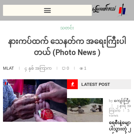
သတင်း
နားကပ်ထက် သေနတ်က အရေးကြီးပါ
တယ် (Photo News )
MLAT
၄ နှစ် အကြာက
0
1
LATEST POST
by
ကျော်ကြီး
၂ နာရီ အ
ကြာက
5
views
ရေစီးနဲ့မျော
ပါသွားတဲ့ ၂