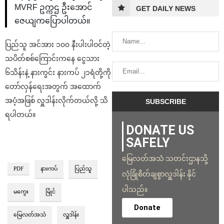
MVRF ဥက္ကဌ ဦးအောင်
GET DAILY NEWS
ဇေယျကပြောပါတယ်။
ပြည်သူ အင်အား ၁၀၀ နီးပါးပါဝင်တဲ့
သပိတ်စစ်ကြောင်းကနေ ငွေသား
၆သိန်းနဲ့ နားကွင်း နားကပ် ၂၁ရံတို့ကို
တော်လှန်ရေးအတွက် အထောက်
အပံ့အဖြစ် လှူဒါန်းလိုက်တယ်လို့ သိ
ရပါတယ်။
DONATE US
SAFELY
မြေလတ်အသံ သတင်းဌာနသို့
PDF
နားကပ်
ပြည်သူ
လုံခြုံစိတ်ချစွာလှူဒါန်း နိုင်
ပါသည်။
မကွေး
မြိုင်
Donate
မြေလတ်အသံ
လှူဒါန်း