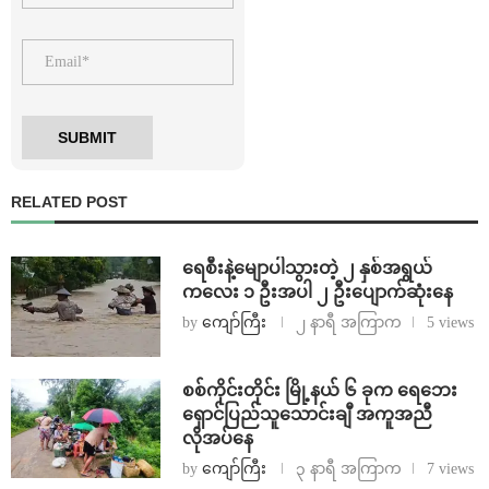
RELATED POST
ရေစီးနဲ့မျောပါသွားတဲ့ ၂ နှစ်အရွယ်
ကလေး ၁ ဦးအပါ ၂ ဦးပျောက်ဆုံးနေ
by
ကျော်ကြီး
၂ နာရီ အကြာက
5 views
စစ်ကိုင်းတိုင်း မြို့နယ် ၆ ခုက ရေဘေး
ရှောင်ပြည်သူသောင်းချီ အကူအညီ
လိုအပ်နေ
by
ကျော်ကြီး
၃ နာရီ အကြာက
7 views