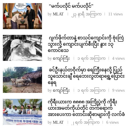
⁨ ⁨“မက်ပလိုင် မက်ပလိုင်”
by
MLAT
၂၃ နာရီ အကြာက
11 views
⁨⁩ ⁨ဂျက်ဖိုက်တာနဲ့ စာသင်ကျောင်းကို ဗုံးကြဲ
သွားလို့ ကျောင်းပျက်စီးပြီး နွား ၁၃
ကောင်သေ
by
ကျော်ကြီး
၁ ရက် အကြာက
4 views
⁩ ⁨ခင်ဦးနယ်တဝိုက်မှာ ရေကြီးနေလို့ ပြည်
သူသောင်းချီ ရေဘေးလွတ်ရာရွှေ့ပြောင်း
နေရ
by
ကျော်ကြီး
၁ ရက် အကြာက
9 views
ကိုရီးယားက ၈၈၈၈ အကြိုပွဲကို ကိုရီး
ယားအမတ်ကိုယ်တိုင် တက်ရောက်
အားပေးကာ တောင်းဆိုစာများကို လက်ခံ
by
MLAT
၂ ရက် အကြာက
6 views