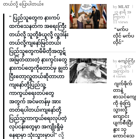
တယ်လို့ ပြောပါတယ်။
by
MLAT
၂၃ နာရီ အ
ကြာက
” ပြည်သူတွေက နားကပ်
11 views
ထက်သေနတ်က အရေးကြီး
⁨ ⁨“မက်ပ
တယ်လို့ သူတို့ခံယူလို့ လှူဒါန်း
လိုင် မက်ပ
လိုင်”
တယ်လို့ကျနော်မြင်တယ်၊
ပြည်သူတွေကမိမိတိုအထွဋ်
အမြတ်ထားတဲ့ နားကွင်းတွေ
by
ကျော်ကြီး
၁ ရက်
နားကပ်တွေကိုတောင်မှ ချွတ်
အကြာက
4 views
ပြီးတော့လှူတယ်ဆိုတာဟာ
⁨⁩ ⁨ဂျက်ဖိုက်
ကျနော်တို့ပြည်သူ့
တာနဲ့
ကာကွယ်ရေးတပ်တွေ
စာသင်ကျောင
အတွက် အင်မတန်မှ အား
ကို ဗုံးကြဲ
သွားလို့
တတ်ရပါတယ်၊ကျနော်တို့
ကျောင်း
ပြည်သူ့ကာကွယ်ရေးလုပ်တဲ့
ပျက်စီးပြီး
လုပ်ငန်းတွေမှာ အကျိုးရှိမဲ့
နွား ၁၃
နေရာမှာ သုံးသွားမှာပါ”
လို့
ကောင်သေ