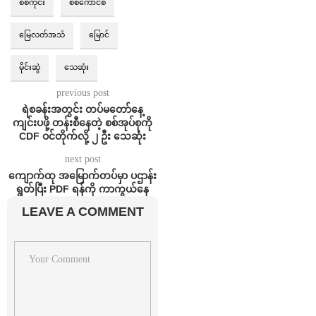
စစ်ကိုင်း
စစ်ကောင်စီ
မြေလတ်အသံ
မြောင်
မိုင်းဆွဲ
သေဆုံး
previous post
ရဲစခန်းအတွင်း တပ်မတော်နေ့
ကျင်းပဖို့ တန်းစီနေတဲ့ စစ်အုပ်စုကို
CDF ဝင်တိုက်လို့ ၂ ဦး သေဆုံး
next post
ကျောက်ထု အမြောက်တပ်မှာ ပဌာန်း
ရွတ်ပြီး PDF ရန်ကို ကာကွယ်နေ
LEAVE A COMMENT