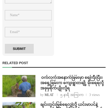
RELATED POST
⁩ ⁨ဝက်လက်အနောက်ခြမ်းမှာ ရေကြီးပြီး၊
အရှေ့ခြမ်းက ကျေးရွာတချို့ မိုးရေရလို့
အခုမှစိုက်ပျိုးလို့ရ
by
MLAT
၅ နာရီ အကြာက
3 views
ချင်းတွင်းမြစ်ရေလျှံလို့ ယင်းမာပင်နဲ့