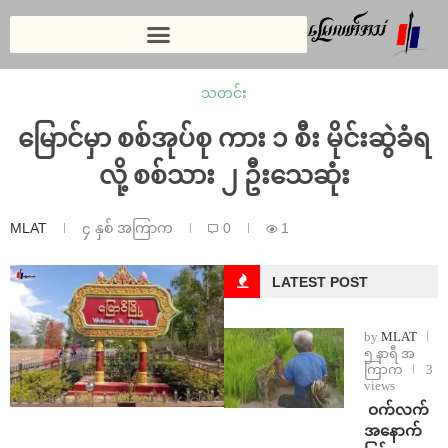
သတင်း
မြောင်မှာ စစ်အုပ်စု ကား ၁ စီး မိုင်းဆွဲခံရ
လို့ စစ်သား ၂ ဦးသေဆုံး
MLAT
၄ နှစ် အကြာက
0
1
LATEST POST
by
MLAT
၅ နာရီ အ
ကြာက
3
views
⁩ ⁨ဝက်လက်
အနောက်