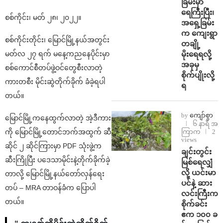
ခြမ်းမှာ
ရေကြီးပြီး၊
စစ်ကိုင်း၊‌ မတ် ၂၈၊ ၂၀၂၂။
အရှေ့ခြမ်း
က ကျေးရွာ
စစ်ကိုင်းတိုင်း၊ မြောင်မြို့နယ်အတွင်း
တချို့
မိုးရေရလို့
မတ်လ ၂၇ ရက် မနေ့ကညနေပိုင်းမှာ
အခုမှ
စစ်ကောင်စီတပ်ဖွဲ့ဝင်တွေစီးလာတဲ့
စိုက်ပျိုးလို့
ကားတစီး မိုင်းဆွဲတိုက်ခိုက် ခံခဲ့ရပါ
ရ
တယ်။
by
ကျော်စွာ
မြောင်မြို့ကနေထွက်လာတဲ့ အဲ့ဒီကား
၆ နာရီ အ
ကြာက
2
ကို မြောင်မြို့တောင်ဘက်အထွက် ဆီ
views
ဆိုင် ၂ ဆိုင်ကြားမှာ PDF သုံးဖွဲ့က
ချင်းတွင်း
ဆီးကြိုပြီး ပဒေသာမိုင်းနဲ့တိုက်ခိုက်ခဲ့
မြစ်ရေလျှံ
လို့ ယင်းမာ
တာလို့ မြောင်မြို့နယ်တော်လှန်ရေး
ပင်နဲ့ ဆား
တပ် – MRA တာဝန်ခံက ပြောပါ
လင်းကြီးက
တယ်။
စိုက်ခင်း
ဧက ၁၀၀ ခ