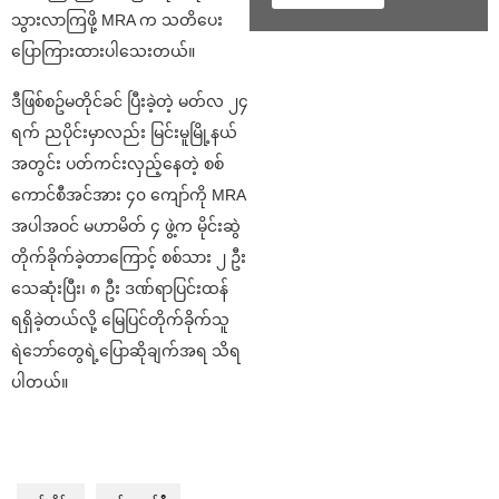
သွားလာကြဖို့ MRA က သတိပေး
ပြောကြားထားပါသေးတယ်။
ဒီဖြစ်စဥ်မတိုင်ခင် ပြီးခဲ့တဲ့ မတ်လ ၂၄
ရက် ညပိုင်းမှာလည်း မြင်းမူမြို့နယ်
အတွင်း ပတ်ကင်းလှည့်နေတဲ့ စစ်
ကောင်စီအင်အား ၄၀ ကျော်ကို MRA
အပါအဝင် မဟာမိတ် ၄ ဖွဲ့က မိုင်းဆွဲ
တိုက်ခိုက်ခဲ့တာကြောင့် စစ်သား ၂ ဦး
သေဆုံးပြီး၊ ၈ ဦး ဒဏ်ရာပြင်းထန်
ရရှိခဲ့တယ်လို့ မြေပြင်တိုက်ခိုက်သူ
ရဲဘော်တွေရဲ့ပြောဆိုချက်အရ သိရ
ပါတယ်။