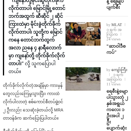
“ ကျနော်တို့မိုင်းဆွဲတိုက်ခိုက်
န့် ရေမြုပ်
ပျက်စီး
လိုက်တာပါ၊ မြောင်မြို့တောင်
ဘက်အထွက် ဆီဆိုင် ၂ ဆိုင်
ကြားထဲမှာ မိုင်းခွဲတိုက်ခိုက်
by
MLAT
၁ ရက် အ
လိုက်တာပါ၊ သူတို့က မြောင်
ကြာက
24 views
ကနေ တောင်ဘက်ထွက်
“ဆာဝါဒီစ
အလာ ညနေ ၄ နာရီလောက်
ကပ်”
မှာ ကျနော်တို့ တိုက်ခိုက်လိုက်
တာပါ၊”
လို့ သူကပြောပါ
by
ကျော်ကြီး
တယ်။
၁ ရက်
အကြာက
11 views
တိုက်ခိုက်လိုက်တဲ့အချိန်မှာ ကားမှန်
ရေစီးနဲ့မျော
တွေလည်းကြေမွသွားပြီး၊ ကားထဲ
ပါသွားတဲ့ ၂
လိုက်ပါလာတဲ့ စစ်ကောင်စီတပ်ဖွဲ့ဝင်
နှစ်အရွယ်
ကလေး ၁
၂ ဦးလည်း သေဆုံးခဲ့တယ်လို့ MRA
ဦးအပါ ၂
တာဝန်ခံက ဆက်ပြောပြပါတယ်။
ဦး
ပျောက်ဆုံး