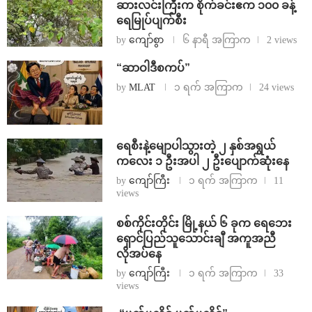
ဆားလင်းကြီးက စိုက်ခင်းဧက ၁၀၀ ခန့်
ရေမြုပ်ပျက်စီး
by
ကျော်စွာ
၆ နာရီ အကြာက
2 views
“ဆာဝါဒီစကပ်”
by
MLAT
၁ ရက် အကြာက
24 views
ရေစီးနဲ့မျောပါသွားတဲ့ ၂ နှစ်အရွယ်
ကလေး ၁ ဦးအပါ ၂ ဦးပျောက်ဆုံးနေ
by
ကျော်ကြီး
၁ ရက် အကြာက
11
views
စစ်ကိုင်းတိုင်း မြို့နယ် ၆ ခုက ရေဘေး
ရှောင်ပြည်သူသောင်းချီ အကူအညီ
လိုအပ်နေ
by
ကျော်ကြီး
၁ ရက် အကြာက
33
views