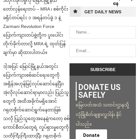
ဒီတိုက်ခိုက်မှုကို မြောင်မြို့နယ်
နေ
တော်လှန်ရေးတပ် – MRA ၊ စစ်ကိုင်း
GET DAILY NEWS
ခရိုင်တပ်ရင်း ၁ အရန်တပ်ခွဲ ၁ နဲ့
Zarmani Revolution Force
ပြောက်ကျားတပ်ဖွဲ့တို့က ပူးပေါင်း
တိုက်ခိုက်တာလို့ MRA ရဲ့ ထုတ်ပြန်
ချက်မှာ ဆိုထားပါတယ်။
ဒါ့အပြင် မြောင်မြို့နယ်အတွင်း
ပြောက်ကျားစစ်ဆင်ရေးတွေကို
အရှိန်အဟုန်မြင့်လုပ်ဆောင်နေပြီး၊
DONATE US
အဲ့လိုလုပ်ဆောင်ရာမှာလည်း ပြည်သူ
SAFELY
တွေကို အထိအခိုက်မရှိအောင်
မြေလတ်အသံ သတင်းဌာနသို့
ဂရုတစိုက်ဆောင်ရွက်နေတာဖြစ်
လုံခြုံစိတ်ချစွာလှူဒါန်း နိုင်
သလို ပြည်သူတွေအနေနဲ့ကတော့ စစ်
ပါသည်။
ကောင်စီတပ်တွေရဲ့ လှုပ်ရှားမှုတွေကို
Donate
သတိကြီးကြီးထားပြီး ဂရုတစိုက်