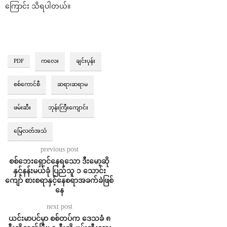
ကြောင်း သိရပါတယ်။
PDF
ကလေး
ချင်းပုန်း
စစ်ကောင်စီ
ဆရာ၊ဆရာမ
ဖမ်းဆီး
ဘုန်းကြီးကျောင်း
မြေလတ်အသံ
previous post
စစ်ဘေးရှောင်နေရသော ဒီးမော့ဆို
နှင့်နန်းမယ်ခုံ ပြည်သူ ၁ သောင်း
ကျော် စားစရာနှင့်နေစရာအခက်ခဲဖြစ်
နေ
next post
ယင်းမာပင်မှာ စစ်တပ်က ဒေသခံ ၈