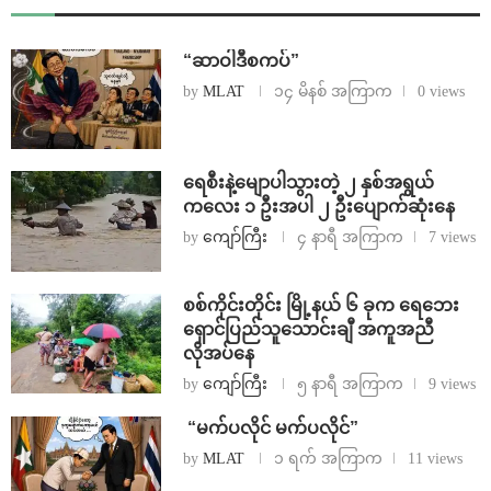
“ဆာဝါဒီစကပ်”
by
MLAT
၁၄ မိနစ် အကြာက
0 views
ရေစီးနဲ့မျောပါသွားတဲ့ ၂ နှစ်အရွယ်
ကလေး ၁ ဦးအပါ ၂ ဦးပျောက်ဆုံးနေ
by
ကျော်ကြီး
၄ နာရီ အကြာက
7 views
စစ်ကိုင်းတိုင်း မြို့နယ် ၆ ခုက ရေဘေး
ရှောင်ပြည်သူသောင်းချီ အကူအညီ
လိုအပ်နေ
by
ကျော်ကြီး
၅ နာရီ အကြာက
9 views
⁨ ⁨“မက်ပလိုင် မက်ပလိုင်”
by
MLAT
၁ ရက် အကြာက
11 views