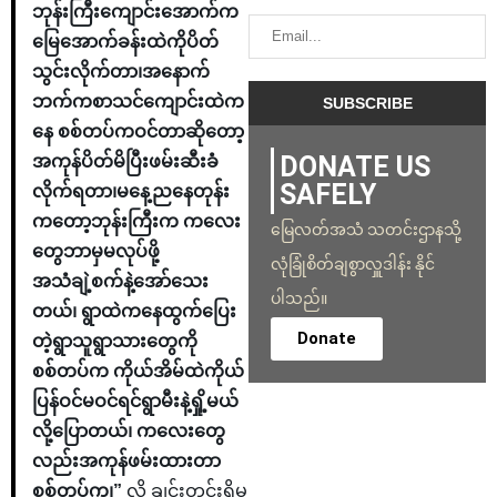
ဘုန်းကြီးကျောင်းအောက်က
မြေအောက်ခန်းထဲကိုပိတ်
သွင်းလိုက်တာ၊အနောက်
ဘက်ကစာသင်ကျောင်းထဲက
နေ စစ်တပ်ကဝင်တာဆိုတော့
DONATE US
အကုန်ပိတ်မိပြီးဖမ်းဆီးခံ
SAFELY
လိုက်ရတာ၊မနေ့ညနေတုန်း
ကတော့ဘုန်းကြီးက ကလေး
မြေလတ်အသံ သတင်းဌာနသို့
တွေဘာမှမလုပ်ဖို့
လုံခြုံစိတ်ချစွာလှူဒါန်း နိုင်
အသံချဲ့စက်နဲ့အော်သေး
ပါသည်။
တယ်၊ ရွာထဲကနေထွက်ပြေး
Donate
တဲ့ရွာသူရွာသားတွေကို
စစ်တပ်က ကိုယ်အိမ်ထဲကိုယ်
ပြန်ဝင်မဝင်ရင်ရွာမီးနဲ့ရှို့မယ်
လို့ပြောတယ်၊ ကလေးတွေ
လည်းအကုန်ဖမ်းထားတာ
စစ်တပ်က၊”
လို့ ချင်းတွင်းရိုမ