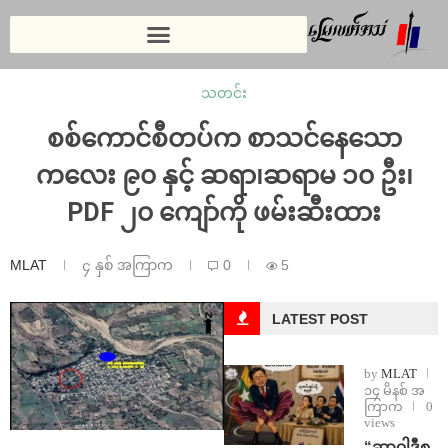
သတင်း
စစ်ကောင်စီတပ်က စာသင်နေသော
ကလေး ၉၀ နှင့် ဆရာ၊ဆရာမ ၁၀ ဦး၊
PDF ၂၀ ကျော်ကို ဖမ်းဆီးထား
MLAT
၄ နှစ် အကြာက
0
5
LATEST POST
by
MLAT
၁၄ မိနစ် အ
ကြာက
0
views
“ဆာဝါဒီစ