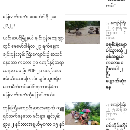
ကပ်”
မြေလတ်အသံ၊ ဖေဖော်ဝါရီ ၂၈၊
by
ကျော်ကြီး
၂၀၂၂။
၄ နာရီ အ
ကြာက
7
views
ယင်းမာပင်မြို့နယ် ချင်းပုန်းကျေးရွာ
ရေစီးနဲ့မျော
တွင် ဖေဖော်ဝါရီလ ၂၇ ရက်နေ့က
ပါသွားတဲ့ ၂
ချင်းပုန်းဘုန်းကြီးကျောင်း၌ စာသင်
နှစ်အရွယ်
ကလေး ၁
နေသော ကလေး ၉၀ ကျော်နှင့်ဆရာ
ဦးအပါ ၂
ဆရာမ ၁၀ ဦး PDF ၂၀ ကျော်အား
ဦး
ဖမ်းဆီးထားကြောင်း ချင်းတွင်းရိုမ
ပျောက်ဆုံး
နေ
မဟာမိတ်တပ်ပေါင်းစုတာဝန်ခံက
မြေလတ်အသံကိုပြောပါတယ်။
by
ကျော်ကြီး
ဘုန်းကြီးကျောင်းမှာလာရောက် ကျူ
၅ နာရီ အ
ကြာက
9
ရှင်တက်နေသော မင်းရွာ၊ ချင်းပုန်း
views
ရွာမှ ၂ နှစ်သားအရွယ်မှစကာ ၁၅ နှစ်
စစ်ကိုင်းတိုင်း