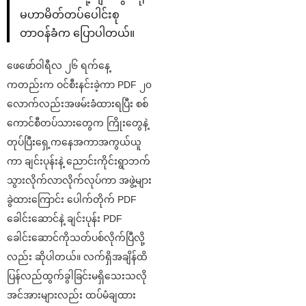
မဟာမိတ်တပ်ပေါင်းစု
တာဝန်ခံက ပြောပါတယ်။
ဖေဖော်ဝါရီလ ၂၆ ရက်နေ့
ကတည်းက ဝင်စီးနင်းခဲ့ကာ PDF ၂၀
လောက်လည်းအဖမ်းခံထားရပြီး စစ်
ကောင်စီတပ်သားတွေက ကြိုးတွေနဲ့
တုပ်ပြီးရှေ့ကနေအကာအကွယ်ယူ
ကာ ချင်းပုန်းနဲ့ ညောင်းကိုင်းရွာဘက်
သွားလိုက်လာလိုက်လုပ်ကာ အဖွဲ့များ
ခွဲထားကြောင်း ပေါက်တိုက် PDF
ခေါင်းဆောင်နဲ့ ချင်းပုန်း PDF
ခေါင်းဆောင်ကိုသတ်ပစ်လိုက်ပြီလို့
လည်း ဆိုပါတယ်။ လက်ရှိအချိန်ထိ
ပြန်လည်ထွက်ခွါခြင်းမရှိသေးသလို
အင်အားများလည်း ထပ်မံချထား