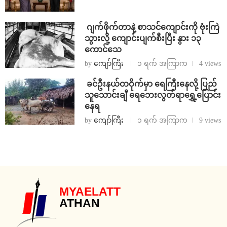
⁨⁩ ⁨ဂျက်ဖိုက်တာနဲ့ စာသင်ကျောင်းကို ဗုံးကြဲ
သွားလို့ ကျောင်းပျက်စီးပြီး နွား ၁၃
ကောင်သေ
by
ကျော်ကြီး
၁ ရက် အကြာက
4 views
⁩ ⁨ခင်ဦးနယ်တဝိုက်မှာ ရေကြီးနေလို့ ပြည်
သူသောင်းချီ ရေဘေးလွတ်ရာရွှေ့ပြောင်း
နေရ
by
ကျော်ကြီး
၁ ရက် အကြာက
9 views
MYAELATT
ATHAN