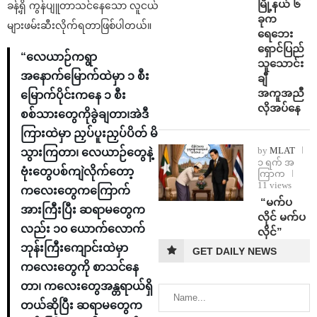
မြို့နယ် ၆
ခန့်ရှိ ကွန်ပျူတာသင်နေသော လူငယ်
ခုက
များဖမ်းဆီးလိုက်ရတာဖြစ်ပါတယ်။
ရေဘေး
ရှောင်ပြည်
“လေယာဉ်ကရွာ
သူသောင်း
အနောက်မြောက်ထဲမှာ ၁ စီး
ချီ
အကူအညီ
မြောက်ပိုင်းကနေ ၁ စီး
လိုအပ်နေ
စစ်သားတွေကိုခွဲချတာ၊အဲဒီ
ကြားထဲမှာ ညှပ်ပူးညှပ်ပိတ် မိ
by
MLAT
သွားကြတာ၊ လေယာဉ်တွေနဲ့
၁ ရက် အ
‌ဗုံးတွေပစ်ကျဲလိုက်တော့
ကြာက
11 views
ကလေးတွေကကြောက်
⁨ ⁨“မက်ပ
အားကြီးပြီး ဆရာမတွေက
လိုင် မက်ပ
လည်း ၁၀ ယောက်လောက်
လိုင်”
ဘုန်းကြီးကျောင်းထဲမှာ
GET DAILY NEWS
ကလေးတွေကို စာသင်နေ
တာ၊ ကလေးတွေအန္တရာယ်ရှိ
တယ်ဆိုပြီး ဆရာမတွေက