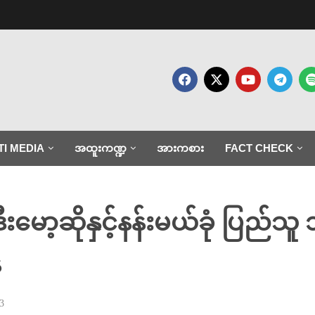
TI MEDIA
အထူးကဏ္ဍ
အားကစား
FACT CHECK
ော့ဆိုနှင့်နန်းမယ်ခုံ ပြည်သ
ေ
3