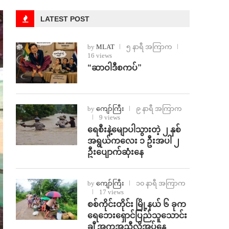
LATEST POST
by
MLAT
၅ နာရီ အကြာက
16 views
“ဆာဝါဒီစကပ်”
by
ကျော်ကြီး
၉ နာရီ အကြာက
9 views
ရေစီးနဲ့မျောပါသွားတဲ့ ၂ နှစ်
အရွယ်ကလေး ၁ ဦးအပါ ၂
ဦးပျောက်ဆုံးနေ
by
ကျော်ကြီး
၁၀ နာရီ အကြာက
17 views
စစ်ကိုင်းတိုင်း မြို့နယ် ၆ ခုက
ရေဘေးရှောင်ပြည်သူသောင်း
ချီ အကူအညီလိုအပ်နေ