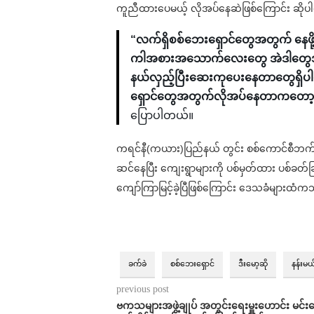
ကူညီထားပေမယ့် လိုအပ်နေဆဲဖြစ်ကြောင်း ဆို
“လက်ရှိစစ်ဘေးရှောင်တွေအတွက် နေဖို
ကါအစားအသောက်လေးတွေ အဲဒါတွေအမျာ
နယ်လှည့်ပြီးဆေးကုပေးနေတာတွေရှိပါ
ရှောင်တွေအတွက်လိုအပ်နေတာကတော့ 
ပြောပါတယ်။
ကရင်နီ(ကယား)ပြည်နယ် တွင်း စစ်ကောင်စီဘက်
ဆင်နေပြီး ကျေးရွာများကို ပစ်မှတ်ထား ပစ်ခတ်ခြ
ကျော်ကြာမြင့်ခဲ့ပြီဖြစ်ကြောင်း ဒေသခံများထ
ခက်ခဲ
စစ်ဘေးရှောင်
ဒီးမော့ဆို
နန်းမယ်
previous post
ဗကသများအဖွဲ့ချုပ် အတွင်းရေးမှူးဟောင်း မင်း