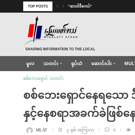
TOP POSTS
“ဆာဝါဒီစကပ်”
MYAELATT ATHAN
SHARING INFORMATION TO THE LOCAL
မူလ
သတင်း
ရုပ်သံ
ဆောင်းပါး
MUL
စစ်ဘေးရှောင်
,
သတင်း
စစ်ဘေးရှောင်နေရသော ဒီးမ
နှင့်နေစရာအခက်ခဲဖြစ်န
MLAT
၄ နှစ် အကြာက
0