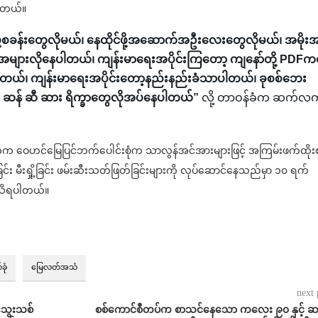
ပါတယ်။
့စခန်းတွေလိုမယ်၊ နေထိုင်ဖို့အဆောက်အဦးလေးတွေလိုမယ်၊ အမိုး
းလိုနေပါတယ်၊ ကျန်းမာရေးအပိုင်းကြတော့ ကျနော်တို့ PDFက
တယ်၊ ကျန်းမာရေးအပိုင်းတော့နည်းနည်းခံသာပါတယ်၊ ခုစစ်ဘေး
ဆန် ဆီ ဆား ရိက္ခာတွေလိုအပ်နေပါတယ်”
လို့ တာဝန်ခံက ဆက်လက
က ဝေဟင်မြေပြင်ဘက်ပေါင်းစုံက သာလွန်အင်အားများဖြင့် အကြမ်းဖက်ထိုးစ
င်း မီးရှို့ခြင်း ဖမ်းဆီးသတ်ဖြတ်ခြင်းများကို လုပ်ဆောင်နေသည်မှာ ၁၀ ရက်
ံကသိရပါတယ်။
ခုံ
မြေလတ်အသံ
next 
သွေးသစ်
စစ်ကောင်စီတပ်က စာသင်နေသော ကလေး ၉၀ နှင့် ဆ