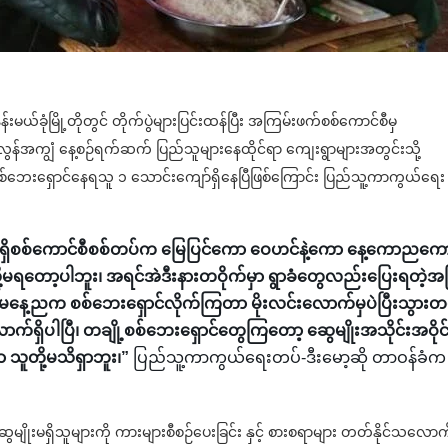
်းမယ်ခုံမြို့တိုတွင် တိုက်ပွဲများပြင်းထန်ပြီး အကြမ်းဖက်စစ်ကောင်စီမှ
လွန်အကျွံ နေ့စဉ်ရက်ဆက် ပြည်သူများနေထိုင်ရာ ကျေးရွာများအတွင်းသို့
 စစ်ဘေးရှောင်နေရသူ ၁ သောင်းကျော်ရှိနေပြီဖြစ်ကြောင်း ပြည်သူ့ကာကွယ်ရေး
ှိစစ်ကောင်စီစစ်တပ်က မြေပြင်ကော ဝေဟင်နဲ့ကော နေ့ကောညကေ
မရတော့ပါဘူး၊ အရင်အဲဒီးနားတဝိုက်မှာ ရွာခံတွေလည်းပြေးရတဲ့အပ
မနေ့ညက စစ်ဘေးရှောင်လိုက်ကြတာ မိုးလင်းလောက်မှပဲပြီးသွားတ
ရှိပါပြီ၊ တချို့စစ်ဘေးရှောင်တွေကြတော့ ဆွေမျိုးအသိုင်းအဝိုင်
သူတို့မသိရှာဘူး၊”
ပြည်သူ့ကာကွယ်ရေးတပ်-ဒီးမော့ဆို တာဝန်ခံက
ျိုးမရှိသူများကို ကားများစီစဉ်ပေးခြင်း နှင့် စားစရာများ တတ်နိုင်သလောက