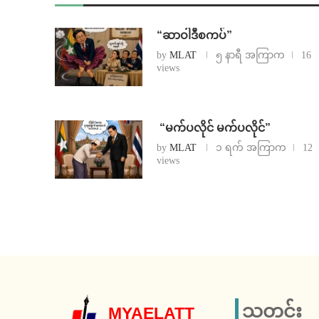
“ဆာဝါဒီစကပ်”
by
MLAT
၅ နာရီ အကြာက
16
views
⁨ ⁨“မက်ပလိုင် မက်ပလိုင်”
by
MLAT
၁ ရက် အကြာက
12
views
သတင်း
MYAELATT