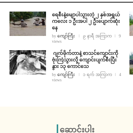
ရေစီးနဲ့မျောပါသွားတဲ့ ၂ နှစ်အရွယ်
ကလေး ၁ ဦးအပါ ၂ ဦးပျောက်ဆုံး
နေ
by
ကျော်ကြီး
၉ နာရီ အကြာက
9
views
⁨⁩ ⁨ဂျက်ဖိုက်တာနဲ့ စာသင်ကျောင်းကို
ဗုံးကြဲသွားလို့ ကျောင်းပျက်စီးပြီး
နွား ၁၃ ကောင်သေ
by
ကျော်ကြီး
၁ ရက် အကြာက
4
views
ဆောင်းပါး