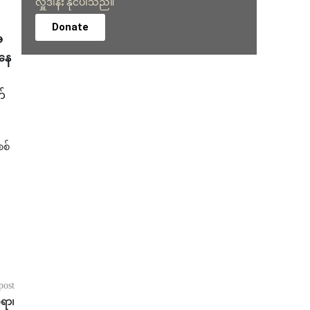
လှူဒါန်း နိုင်ပါသည်။
Donate
အ
နေ
်
စ်
post
ရာ၊