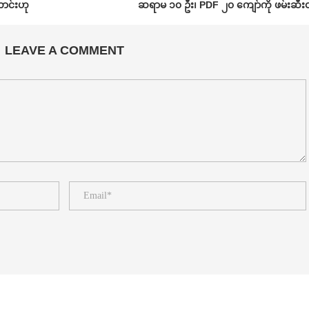
ောင်းဟု
ဆရာမ ၁၀ ဦး၊ PDF ၂၀ ကျော်ကို ဖမ်းဆီး
LEAVE A COMMENT