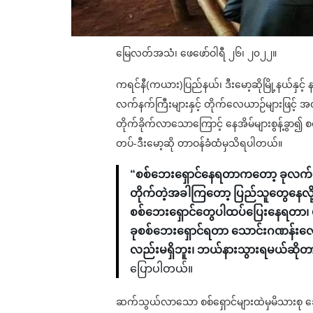
မြေလတ်အသံ၊‌ ဖေဖော်ဝါရီ ၂၆၊ ၂၀၂၂။
ကရင်နီ(ကယား)ပြည်နယ်၊ ဒီးမော့ဆိုမြို့နယ်နှင့် နန
လက်နက်ကြီးများနှင့် တိုက်လေယာဉ်များဖြင့် အ
တိုက်ခိုက်လာသောကြောင့် နေအိမ်များစွန့်ခွာ၍
တပ်-ဒီးမော့ဆို တာဝန်ခံထံမှသိရပါတယ်။
“စစ်ဘေးရှောင်နေရတာကတော့ ခုလက်ရ
တိုက်တဲ့အခါကြတော့ ပြည်သူတွေနေလို့
စစ်ဘေးရှောင်တွေပါထပ်ပြေးနေရတာ၊ 
ခုစစ်ဘေးရှောင်ရတာ သောင်းဂဏန်းလောက်
လည်းမရှိဘူး၊ ဘယ်နားသွားရမယ်ဆိုတာ 
ပြောပါတယ်။
ဆက်သွယ်လာသော စစ်ရှောင်များထဲမှမိသားစု ဆွေမ