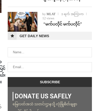
by
MLAT
၁ ရက် အကြာက
12 views
⁨ ⁨“မက်ပလိုင် မက်ပလိုင်”
GET DAILY NEWS
ာ
ြင်
ယ်၊
း
DONATE US SAFELY
မြေလတ်အသံ သတင်းဌာနသို့ လုံခြုံစိတ်ချစွာ
်