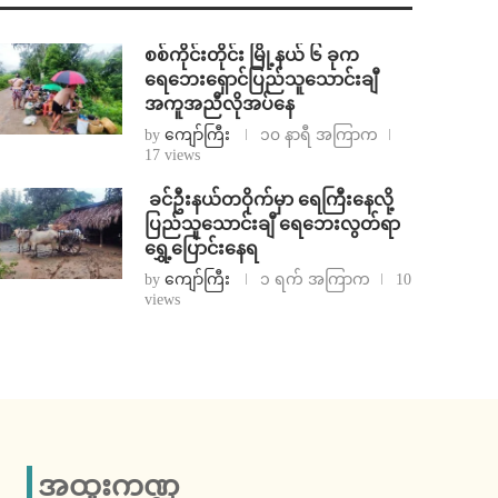
စစ်ကိုင်းတိုင်း မြို့နယ် ၆ ခုက
ရေဘေးရှောင်ပြည်သူသောင်းချီ
အကူအညီလိုအပ်နေ
by
ကျော်ကြီး
၁၀ နာရီ အကြာက
17 views
⁩ ⁨ခင်ဦးနယ်တဝိုက်မှာ ရေကြီးနေလို့
ပြည်သူသောင်းချီ ရေဘေးလွတ်ရာ
ရွှေ့ပြောင်းနေရ
by
ကျော်ကြီး
၁ ရက် အကြာက
10
views
အထူးကဏ္ဍ