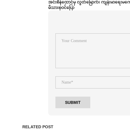
အင်းစိန်ထောင်မှ လွတ်မြောက်၊ ကျန်းမာရေးမက
မိသားစုဝင်ပြော
RELATED POST