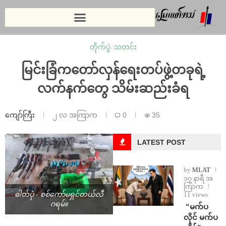
တိုက်ပွဲ
,
သတင်း
မြင်းခြံကတော်လှန်ရေးတပ်ဖွဲ့တခုရဲ့
လက်နက်တွေ သိမ်းဆည်းခံရ
ကျော်ကြီး
၂ လ အကြာက
0
35
LATEST POST
by
MLAT
၁၇ နာရီ အ
ကြာက
11 views
ဓါတ်ပုံ - စစ်ကော်မရှင်တယ်လီ
ဂရမ်။
⁨ ⁨“မက်ပ
လိုင် မက်ပ