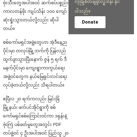
လုံခြုံစိတ်ချစွာလှူဒါန်း နိုင်
ဗုံးသီးတွေအပါအဝင် ဆက်စပ်ပစ္စည်း
ပါသည်။
ကာလတန်ဖိုး ကျပ်သိန်း ၁၀၀ ကျော်
ဆုံးရှုံးသွားတယ်လို့လည်း ဆိုပါ
Donate
တယ်။
စစ်ကော်မရှင်အဖွဲ့တွေဟာ အဲ့ဒီနေ့ည
ပိုင်းမှာ တလုပ်မြို့ဘက်ကို ပြန်လည်
ထွက်ခွာသွားပြီးနောက် ဇွန် ၅ ရက် ဒီ
မနက်ပိုင်းမှာ ကျေးရွာကာကွယ်ရေး
အဖွဲ့ဝင်တွေက နယ်မြေရှင်းလင်းရေး
လုပ်ခဲ့တယ်လို့လည်း သိရပါတယ်။
ဧပြီလ ၂၀ ရက်ကလည်း မြင်းခြံ
မြို့နယ်၊ ဖက်ပင်အိုင်ရွာကို စစ်
ကော်မရှင်စစ်ကြောင်းဝင်ကာ ဒရုန်းနဲ့
ဗုံးကြဲ ပစ်ခတ်မှုတွေအတွင်း PDF
တပ်ဖွဲ့ဝင် ၄ ဦးအပါအဝင် ပြည်သူ ၂၀