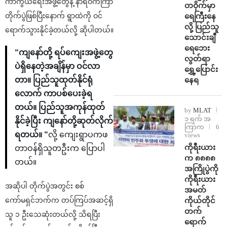
ကာကွယ်ရေးအဖွဲ့တွေနဲ့ နာရီဝက်ကြာ
တဝိုက်မှာ
ရေကြီးနေ
တိုက်ပွဲဖြစ်ပြီးနောက် ရွာထဲကို ဝင်
လို့ ပြည်သူ
ရောက်သွားနိုင်ခဲ့တယ်လို့ ဆိုပါတယ်။
သောင်းချီ
ရေဘေး
“ကျနော်တို့ ရပ်ကျေးအဖွဲ့တွေ
လွတ်ရာ
ပဲရှိနေတဲ့အချိန်မှာ ဝင်လာ
ရွှေ့ပြောင်း
နေရ
တာ။ ပြည်သူထုတ်နိုင်ရုံ
လောက် ကာပစ်ပေးခဲ့ရ
တယ်။ ပြည်သူအကုန်ထုတ်
by
MLAT
၁ ရက် အ
နိုင်ခဲ့ပြီး ကျနော်တို့ဆုတ်လိုက်
ကြာက
6
ရတယ်။ “
လို့ ကျေးရွာပကဖ
views
ကိုရီးယား
တာဝန်ရှိသူတဦးက ပြောပါ
က ၈၈၈၈
တယ်။
အကြိုပွဲကို
ကိုရီးယား
အဆိုပါ တိုက်ပွဲအတွင်း စစ်
အမတ်
ကိုယ်တိုင်
ကော်မရှင်ဘက်က တပ်ကြပ်အဆင့်ရှိ
တက်
သူ ၁ ဦးသေဆုံးတယ်လို့ သိရပြီး
ရောက်