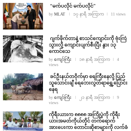
⁨ ⁨“မက်ပလိုင် မက်ပလိုင်”
by
MLAT
၁၇ နာရီ အကြာက
11 views
⁨⁩ ⁨ဂျက်ဖိုက်တာနဲ့ စာသင်ကျောင်းကို ဗုံးကြဲ
သွားလို့ ကျောင်းပျက်စီးပြီး နွား ၁၃
ကောင်သေ
by
ကျော်ကြီး
၁၈ နာရီ အကြာက
4
views
⁩ ⁨ခင်ဦးနယ်တဝိုက်မှာ ရေကြီးနေလို့ ပြည်
သူသောင်းချီ ရေဘေးလွတ်ရာရွှေ့ပြောင်း
နေရ
by
ကျော်ကြီး
၂၁ နာရီ အကြာက
9
views
ကိုရီးယားက ၈၈၈၈ အကြိုပွဲကို ကိုရီး
ယားအမတ်ကိုယ်တိုင် တက်ရောက်
အားပေးကာ တောင်းဆိုစာများကို လက်ခံ