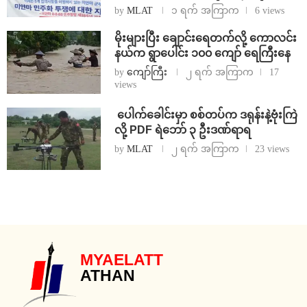
by
MLAT
၁ ရက် အကြာက
6 views
⁨မိုးများပြီး ချောင်းရေတက်လို့ ကောလင်း
နယ်က ရွာပေါင်း ၁၀၀ ကျော် ရေကြီးနေ
by
ကျော်ကြီး
၂ ရက် အကြာက
17
views
⁩ ⁨ပေါက်ခေါင်းမှာ စစ်တပ်က ဒရုန်းနဲ့ဗုံးကြဲ
လို့ PDF ရဲဘော် ၃ ဦးဒဏ်ရာရ
by
MLAT
၂ ရက် အကြာက
23 views
MYAELATT
ATHAN