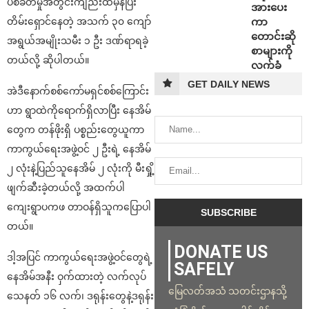
ပစ်ခတ်မှုအတွင်းကျည်းထိမှန်ပြီး
အားပေး
ကာ
တိမ်းရှောင်နေတဲ့ အသက် ၃၀ ကျော်
တောင်းဆို
အရွယ်အမျိုးသမီး ၁ ဦး ဒဏ်ရာရခဲ့
စာများကို
တယ်လို့ ဆိုပါတယ်။
လက်ခံ
GET DAILY NEWS
အဲဒီနောက်စစ်ကော်မရှင်စစ်ကြောင်း
ဟာ ရွာထဲကိုရောက်ရှိလာပြီး နေအိမ်
တွေက တန်ဖိုးရှိ ပစ္စည်းတွေယူကာ
ကာကွယ်ရေးအဖွဲ့ဝင် ၂ ဦးရဲ့ နေအိမ်
၂ လုံးနဲ့ပြည်သူနေအိမ် ၂ လုံးကို မီးရှို့
ဖျက်ဆီးခဲ့တယ်လို့ အထက်ပါ
ကျေးရွာပကဖ တာဝန်ရှိသူကပြောပါ
တယ်။
DONATE US
ဒါ့အပြင် ကာကွယ်ရေးအဖွဲ့ဝင်တွေရဲ့
SAFELY
နေအိမ်အနီး ဝှက်ထားတဲ့ လက်လုပ်
မြေလတ်အသံ သတင်းဌာနသို့
သေနတ် ၁၆ လက်၊ ဒရုန်းတွေနဲ့ဒရုန်း