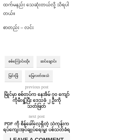
ထက်မနည်း သေဆုံးတယ်လို့ သိရပါ
တယ်။
စာတည်း – လင်း
စစ်ကြောင်းထိုး
ဆင်ချောင်း
မြင်းခြံ
မြေလတ်အသံ
previous post
မြိုင်မှာ ‌စစ်တပ်က နေအိမ် ၇၀ ကျော်
ကိုမီးရှို့ပြီး ဒေသခံ ၂ ဦးကို
သတ်ဖြတ်
next post
PDF ကို စိန်ခေါ်လေ့ရှိတဲ့ သဲကုန်းက
ရပ်ကျေးအုပ်ချုပ်ရေးမှူး ပစ်သတ်ခံရ
LEAVE A COMMENT