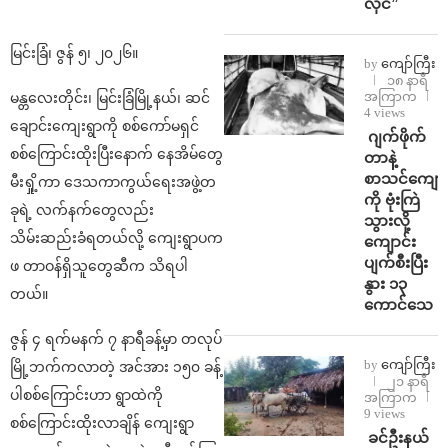
လိုင်”
မြင်းခြံ၊ ဇွန် ၅၊ ၂၀၂၆။
by
ကျော်ကြီး
၁၈ နာရီ
အကြာက
မန္တလေးတိုင်း၊ မြင်းခြံမြို့နယ်၊ ဆင်
4 views
ချောင်းကျေးရွာကို စစ်ကော်မရှင်
⁨⁩ ⁨ဂျက်ဖိုက်
စစ်ကြောင်းထိုးပြီးနောက် နေအိမ်တွေ
တာနဲ့
စာသင်ကျောင
မီးရှို့ကာ ဒေသကာကွယ်ရေးအဖွဲ့တ
ကို ဗုံးကြဲ
ခုရဲ့ လက်နက်တွေလည်း
သွားလို့
သိမ်းဆည်းခံရတယ်လို့ ကျေးရွာပက
ကျောင်း
ပျက်စီးပြီး
ဖ တာဝန်ရှိသူတွေဆီက သိရပါ
နွား ၁၃
တယ်။
ကောင်သေ
ဇွန် ၄ ရက်မနက် ၇ နာရီခန့်မှာ တလုပ်
by
ကျော်ကြီး
မြို့ဘက်ကလာတဲ့ အင်အား ၁၅၀ ခန့်
၂၁ နာရီ
ပါစစ်ကြောင်းဟာ ရွာထဲကို
အကြာက
9 views
စစ်ကြောင်းထိုးလာချိန် ကျေးရွာ
⁩ ⁨ခင်ဦးနယ်