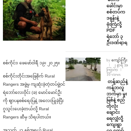
ခေါင်းမှာ
စစ်တပ်က
ဒရုန်းနဲ့
ဗုံးကြဲလို့
PDF
ရဲဘော် ၃
ဦးဒဏ်ရာရ
by
ကျော်ကြီး
စစ်ကိုင်း၊ ဖေဖော်ဝါရီ ၁၉၊ ၂၀၂၅။
၂ နာရီ အ
ကြာက
10 views
စစ်ကိုင်းတိုင်းအခြေစိုက် Rural
⁩ ⁨တန့်ဆည်နဲ့
Rangers အဖွဲ့မှ ကျဆုံးခဲ့တဲ့တပ်ဖွဲ့ဝင်
ကန့်ဘလူ
ရဲဘော်လေးဝိုင်း (ခ) မောင်မောင်ဦး
ဘက်မှာ မူး
မြစ်နဲ့ စည်
ကို ဈာပနစစ်ရေးပြနဲ့ အလေးပြုခဲ့ပြီး
တုံလုံး
ဂူသွင်းပေးခဲ့တယ်လို့ Rural
ချောင်း
Rangers ဆီမှ သိရပါတယ်။
ရေလျှံလို့
ကျေးရွာ
အသက် ၂၃ နှစ်အရွယ် Rural
၄၀ ကျော်