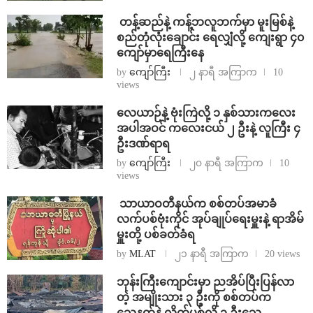
⁩ ⁨တန့်ဆည်နဲ့ ကန့်ဘလူဘက်မှာ မူးမြစ်နဲ့
စည်တုံလုံးချောင်း ရေလျှံလို့ ကျေးရွာ ၄၀
ကျော်မှာရေကြီးနေ
by
ကျော်ကြီး
၂ နာရီ အကြာက
10
views
⁨လေယာဉ်နဲ့ ဗုံးကြဲလို့ ၁ နှစ်သားကလေး
အပါအဝင် ကလေးငယ် ၂ ဦးနဲ့ လူကြီး ၄
ဦးဒဏ်ရာရ
by
ကျော်ကြီး
၂၀ နာရီ အကြာက
10
views
⁩ ⁨သာယာဝတီနယ်က စစ်တပ်အမာခံ
လက်ပစ်ဗုံးကိုင် အုပ်ချုပ်ရေးမှူးနဲ့ ရာအိမ်
မှူးတို့ ပစ်ခတ်ခံရ
by
MLAT
၂၁ နာရီ အကြာက
20 views
ဘုန်းကြီးကျောင်းမှာ ညအိပ်ပြီးပြန်လာ
တဲ့ အမျိုးသား ၃ ဦးကို စစ်တပ်က
သေနတ်နဲ့ လိုက်ပစ်လို့ ၁ ဦးသေ