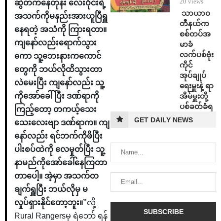
20 views
ဆွဲတက်နေတုန်း လေးဝိုင်းရဲ့
⁩ ⁨သာယာဝ
အသက်ကိုမနည်းအားယူပြီရှူ
တီနယ်က
နေရတဲ့ အသံကို ကြားရတာ။
စစ်တပ်အ
ကျနော်လည်းရောက်သွား
မာခံ
လက်ပစ်ဗုံး
ကော သူ့ဘေးနားကကောင်
ကိုင်
တွေကို ဘယ်လိုထိသွားတာ
အုပ်ချုပ်
လဲမေးပြီး ကျနော်လည်း သူ့
ရေးမှူးနဲ့ ရာ
အိမ်မှူးတို့
ကိုအော်ခေါ်ပြီး ဒဏ်ရာကို
ပစ်ခတ်ခံရ
ကြည့်တော့ တကယ့်သေး
GET DAILY NEWS
သေးလေးဗျာ ဒဏ်ရာက။ ကျ
နော်လည်း ရင်ဘက်ကိုဖိပြီး
ပါးစပ်ထဲကို လေမှုတ်ပြီး သူ့
နာမည်ကိုအော်ခေါ်နေကြတာ
တာပေါ့။ အဲ့မှာ အသက်တ
ချက်ရှူပြီး ဘယ်လိုမှ မ
လှုပ်ရှားနိုင်တော့ဘူး။”
လို့
Rural Rangersမှ ရဲဘော် ရန်