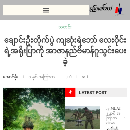
သတင်း
ချောင်းဦးတိုက်ပွဲ ကျဆုံးရဲဘော် လေးဝိုင်း
ရဲ့အရိုးပြာကို အာဇာနည်ဗိမာန်ဂူသွင်းပေး
ခဲ့
အောင်စိုး
၁ နှစ် အကြာက
0
1
LATEST POST
by
MLAT
၂ နာရီ အ
ကြာက
5
views
⁩ ⁨ပေါက်