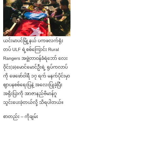
ယင်းမာပင်မြို့နယ် ပကဖလက်ရုံး
တပ် ULF ရဲ့စစ်ကြောင်း Rural
Rangers အဖွဲ့တာဝန်ခံရဲဘော် လေး
ဝိုင်း(ခ)မောင်မောင်ဦးရဲ့ ရုပ်ကလာပ်
ကို ဖေဖော်ဝါရီ ၁၇ ရက် မနက်ပိုင်းမှာ
ဈာပနစစ်ရေးပြနဲ့ အလေးပြုခဲ့ပြီး
အရိုးပြာကို အာဇာနည်ဗိမာန်ဂူ
သွင်းပေးခဲ့တယ်လို့ သိရပါတယ်။
စာတည်း – ကိုချမ်း