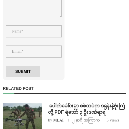
RELATED POST
⁩ ⁨ပေါက်ခေါင်းမှာ စစ်တပ်က ဒရုန်းနဲ့ဗုံးကြဲ
လို့ PDF ရဲဘော် ၃ ဦးဒဏ်ရာရ
by
MLAT
၂ နာရီ အကြာက
5 views