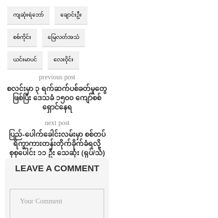
ကျဆုံးရဲဘော်
ချောင်းဦး
စစ်ကိုင်း
မြေလတ်အသံ
ယင်းမာပင်
လေးဝိုင်း
previous post
စလင်းမှာ ၃ ရက်ဆက်ပစ်ခတ်မှုတွေ
ဖြစ်ပြီး ဒေသခံ ၁၅၀၀ ကျော်စစ်
ရှောင်နေရ
next post
ပြည်-ပေါက်ခေါင်းလမ်းမှာ စစ်တပ်
ရိက္ခာကားတန်းတိုက်ခိုက်ခံရလို့
စုစုပေါင်း ၁၁ ဦး သေဆုံး (ရုပ်/သံ)
LEAVE A COMMENT