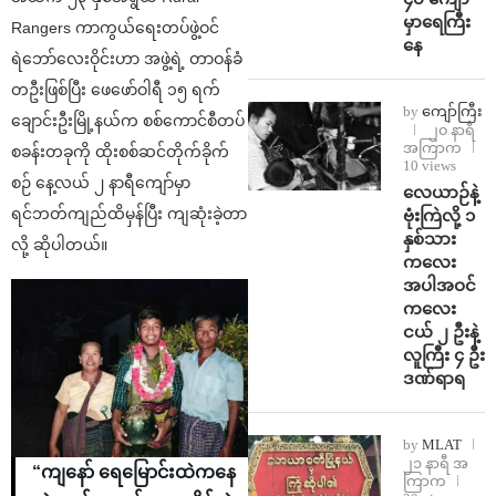
မှာရေကြီး
Rangers ကာကွယ်ရေးတပ်ဖွဲ့ဝင်
နေ
ရဲဘော်လေးဝိုင်းဟာ အဖွဲ့ရဲ့ တာဝန်ခံ
တဦးဖြစ်ပြီး ဖေဖော်ဝါရီ ၁၅ ရက်
by
ကျော်ကြီး
ချောင်းဦးမြို့နယ်က စစ်ကောင်စီတပ်
၂၀ နာရီ
အကြာက
စခန်းတခုကို ထိုးစစ်ဆင်တိုက်ခိုက်
10 views
စဉ် နေ့လယ် ၂ နာရီကျော်မှာ
⁨လေယာဉ်နဲ့
ရင်ဘတ်ကျည်ထိမှန်ပြီး ကျဆုံးခဲ့တာ
ဗုံးကြဲလို့ ၁
နှစ်သား
လို့ ဆိုပါတယ်။
ကလေး
အပါအဝင်
ကလေး
ငယ် ၂ ဦးနဲ့
လူကြီး ၄ ဦး
ဒဏ်ရာရ
by
MLAT
၂၁ နာရီ အ
“ကျနော် ရေမြောင်းထဲကနေ
ကြာက