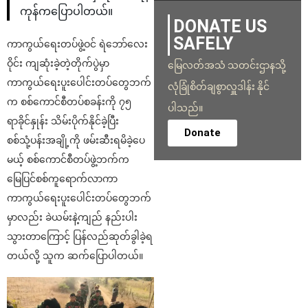
ကုန်ကပြောပါတယ်။
DONATE US
SAFELY
ကာကွယ်ရေးတပ်ဖွဲ့ဝင် ရဲဘော်လေး
ဝိုင်း ကျဆုံးခဲ့တဲ့တိုက်ပွဲမှာ
မြေလတ်အသံ သတင်းဌာနသို့
ကာကွယ်ရေးပူးပေါင်းတပ်တွေဘက်
လုံခြုံစိတ်ချစွာလှူဒါန်း နိုင်
က စစ်ကောင်စီတပ်စခန်းကို ၇၅
ပါသည်။
ရာခိုင်နှုန်း သိမ်းပိုက်နိုင်ခဲ့ပြီး
Donate
စစ်သုံ့ပန်းအချို့ကို ဖမ်းဆီးရမိခဲ့ပေ
မယ့် စစ်ကောင်စီတပ်ဖွဲ့ဘက်က
မြေပြင်စစ်ကူရောက်လာကာ
ကာကွယ်ရေးပူးပေါင်းတပ်တွေဘက်
မှာလည်း ခဲယမ်းနဲ့ကျည် နည်းပါး
သွားတာကြောင့် ပြန်လည်ဆုတ်ခွါခဲ့ရ
တယ်လို့ သူက ဆက်ပြောပါတယ်။