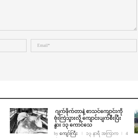
⁨⁩ ⁨ဂျက်ဖိုက်တာနဲ့ စာသင်ကျောင်းကို
ဗုံးကြဲသွားလို့ ကျောင်းပျက်စီးပြီး
နွား ၁၃ ကောင်သေ
by
ကျော်ကြီး
၁၃ နာရီ အကြာက
4