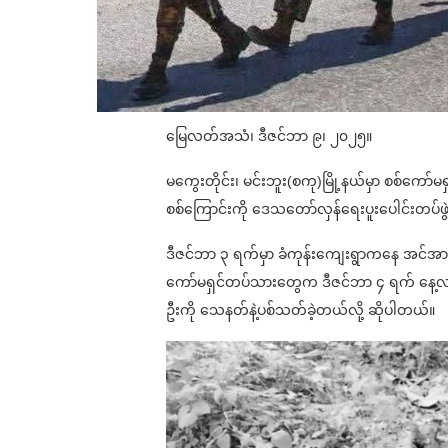
မြေလတ်အသံ၊ ဒီဇင်ဘာ ၉၊ ၂၀၂၅။
မကွေးတိုင်း၊ မင်းဘူး(စကု)မြို့နယ်မှာ စစ်ကေ
စစ်ကြောင်းကို ဒေသတော်လှန်ရေးပူးပေါင်းတပ်ဖွ
ဒီဇင်ဘာ ၃ ရက်မှာ ခံကုန်းကျေးရွာကနေ အင်အား ၁
ကော်မရှင်တပ်သားတွေက ဒီဇင်ဘာ ၄ ရက် နေ့လယ်ပ
ဦးကို သေနတ်နဲ့ပစ်သတ်ခဲ့တယ်လို့ ဆိုပါတယ်။