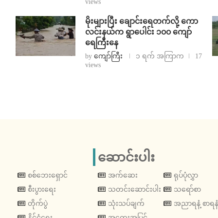
views
⁨မိုးများပြီး ချောင်းရေတက်လို့ ကော
လင်းနယ်က ရွာပေါင်း ၁၀၀ ကျော်
ရေကြီးနေ
by
ကျော်ကြီး
၁ ရက် အကြာက
17
views
ဆောင်းပါး
စစ်ဘေးရှောင်
အက်ဆေး
ရုပ်ပုံလွှာ
စီးပွားရေး
သတင်းဆောင်းပါး
သရော်စာ
တိုက်ပွဲ
သုံးသပ်ချက်
အညာရနံ့ စာရနံ
နိုင်ငံရေး
အတွေးအမြင်