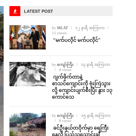
LATEST POST
by
MLAT
၁၂ နာရီ အကြာက
11 views
⁨ ⁨“မက်ပလိုင် မက်ပလိုင်”
by
ကျော်ကြီး
၁၃ နာရီ အကြာက
4 views
⁨⁩ ⁨ဂျက်ဖိုက်တာနဲ့
စာသင်ကျောင်းကို ဗုံးကြဲသွား
လို့ ကျောင်းပျက်စီးပြီး နွား ၁၃
ကောင်သေ
by
ကျော်ကြီး
၁၅ နာရီ အကြာက
9 views
⁩ ⁨ခင်ဦးနယ်တဝိုက်မှာ ရေကြီး
နေလို့ ပြည်သူသောင်းချီ