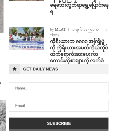
ရေဘေးလွတ်ရာရွှေ့ပြောင်းနေ
ရ
by
MLAT
၁ ရက် အကြာက
6
views
ကိုရီးယားက ၈၈၈၈ အကြိုပွဲ
ကို ကိုရီးယားအမတ်ကိုယ်တိုင်
တက်ရောက်အားပေးကာ
တောင်းဆိုစာများကို လက်ခံ
GET DAILY NEWS
၁