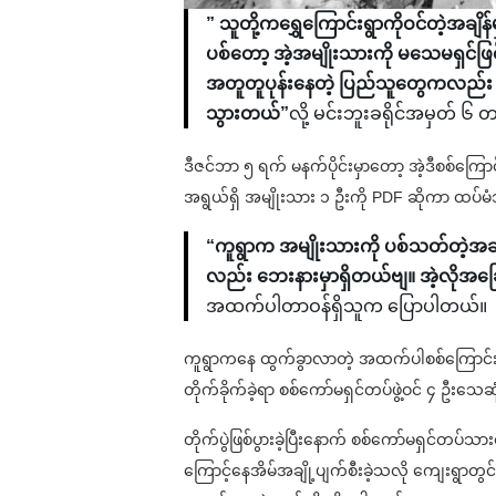
” သူတို့ကရွှေကြောင်းရွာကိုဝင်တဲ့အချိ
ပစ်တော့ အဲ့အမျိုးသားကို မသေမရှင်ဖြ
အတူတူပုန်းနေတဲ့ ပြည်သူတွေကလည်း မြင်တယ
သွားတယ်”
လို့ မင်းဘူးခရိုင်အမှတ်
ဒီဇင်ဘာ ၅ ရက် မနက်ပိုင်းမှာတော့ အဲ့ဒီစစ်က
အရွယ်ရှိ အမျိုးသား ၁ ဦးကို PDF ဆိုကာ ထပ်
“ကူရွာက အမျိုးသားကို ပစ်သတ်တဲ့အချိ
လည်း ဘေးနားမှာရှိတယ်ဗျ။ အဲ့လိုအခ
အထက်ပါတာဝန်ရှိသူက ပြောပါတယ်။
ကူရွာကနေ ထွက်ခွာလာတဲ့ အထက်ပါစစ်ကြောင်းကို အ
တိုက်ခိုက်ခဲ့ရာ စစ်ကော်မရှင်တပ်ဖွဲ့ဝင် ၄ ဦး
တိုက်ပွဲဖြစ်ပွားခဲ့ပြီးနောက် စစ်ကော်မရှင်တ
ကြောင့်နေအိမ်အချို့ပျက်စီးခဲ့သလို ကျေးရွာတွ