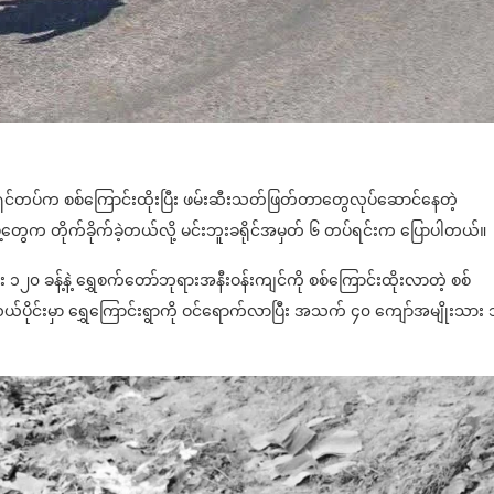
ာ်မရှင်တပ်က စစ်ကြောင်းထိုးပြီး ဖမ်းဆီးသတ်ဖြတ်တာတွေလုပ်ဆောင်နေတဲ့
ဲ့တွေက တိုက်ခိုက်ခဲ့တယ်လို့ မင်းဘူးခရိုင်အမှတ် ၆ တပ်ရင်းက ပြောပါတယ်။
၂၀ ခန့်နဲ့ ရွှေစက်တော်ဘုရားအနီးဝန်းကျင်ကို စစ်ကြောင်းထိုးလာတဲ့ စစ်
ိုင်းမှာ ရွှေကြောင်းရွာကို ဝင်ရောက်လာပြီး အသက် ၄၀ ကျော်အမျိုးသား 