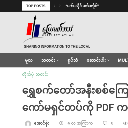
TOP POSTS
⁨ ⁨“မက်ပလိုင် မက်ပလိုင်”
MYAELATT ATHAN
SHARING INFORMATION TO THE LOCAL
မူလ
သတင်း
ရုပ်သံ
ဆောင်းပါး
MUL
တိုက်ပွဲ
,
သတင်း
ရွှေစက်တော်အနီးစစ်ကြောင
ကော်မရှင်တပ်ကို PDF က
အောင်စိုး
၈ လ အကြာက
0