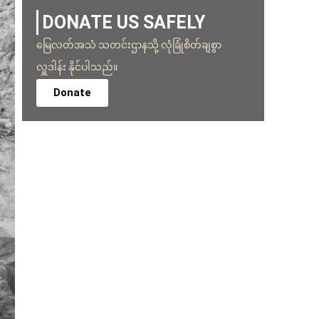
DONATE US SAFELY
မြေလတ်အသံ သတင်းဌာနသို့ လုံခြုံစိတ်ချစွာ
လှူဒါန်း နိုင်ပါသည်။
Donate