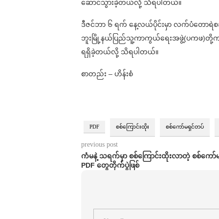
ဆောင်သွားခဲ့တယ်လို့ သိရပါတယ်။
ဒီဇင်ဘာ ၆ ရက် နေ့လယ်ပိုင်းမှာ လက်ပံတောရဲစခန်
ဘူးမြို့နယ်ပြည်သူ့ကာကွယ်ရေးအဖွဲ့(ပကဖ)တို့က ဒရ
ရရှိခဲ့တယ်လို့ သိရပါတယ်။
စာတည်း – ဟိန်းစံ
PDF
စစ်ကြောင်းထိုး
စစ်ကော်မရှင်တပ်
previous post
ကံမနဲ့ သရက်မှာ စစ်ကြောင်းထိုးလာတဲ့ စစ်ကော်မရ
PDF တွေတိုက်ပွဲဖြစ်