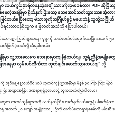
န်မှာ လယ်ကွင်းမှာရိတ်နေတဲ့အမျိုးသားကိုလှမ်းပစ်တာ။ PDF ဆိုပြီးလှ
စ်နေတဲ့အချိန်မှာ ရိုက်နှက်ပြီးတော့ သေအောင်သတ်သွားတာ။ အဲ့တာက
်။ ပြီးတော့ မိသားစုကိုသင်္ဂြိုဟ်ခွင့် မပေးဘဲနဲ့ သူတို့သင်္ဂြိုဟ်
 ၆ တပ်ရင်းတာဝန်ရှိသူက မြေလတ်အသံကို ပြောပါတယ်။
ြောင်းဟာ ရွှေကြောင်းရွာကနေ ကူရွာကို ဆက်လက်ဝင်ရောက်လာပြီး အသက် ၅၀ ခ
မံသတ်ဖြတ်ခဲ့တယ်လို့ သိရပါတယ်။
န်မှာ သူ့သားလေးက ဘေးနားမှာကျန်ခဲ့တယ်ဗျ။ သူ့ရဲ့ညီနဲ့အမျိုးတ
ြေအနေမှာ လှမ်းပစ်လိုက်တာ ထုတ်ချင်းဖောက်သွားတယ်ဗျ”
လို့
ဲ့ဒီနေ့ နေ့လယ်ပိုင်းမှာပဲ ကုတင်ကုန်းရွာအနီးမှာ ​မိနစ် ၃၀ ကြာ ကြားဖြတ်
သေဆုံးပြီး အများအပြား ဒဏ်ရာရရှိခဲ့တယ်လို့ သူကဆက်ပြောပါတယ်။
ပ်သားတွေက ကုတင်ကုန်းရွာထဲကို လက်နက်ကြီး၊ လက်နက်ငယ်တွေနဲ့ ပစ်ခတ်ခဲ့တာ
င်းရှိ အသက် ၂၀ ကျော် အမျိုးသား ၂ ဦးကို လက်ပံတောရွာရဲစခန်းကို ဖမ်းဆီးခေ