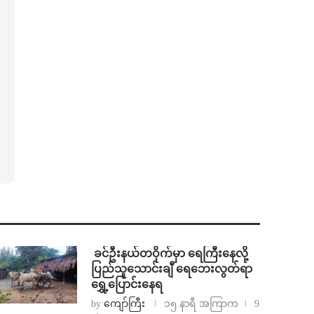
⁩ ⁨ခင်ဦးနယ်တဝိုက်မှာ ရေကြီးနေလို့
ပြည်သူသောင်းချီ ရေဘေးလွတ်ရာ
ရွှေ့ပြောင်းနေရ
by
ကျော်ကြီး
၁၅ နာရီ အကြာက
9