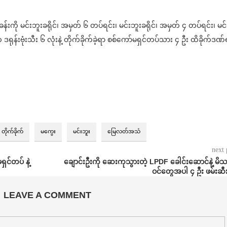
းကို မင်းဘူးခရိုင်၊ အမှတ် ၆ တပ်ရင်း၊ မင်းဘူးခရိုင်၊ အမှတ် ၄ တပ်ရင်း၊ မင်
ုန်းဗုံးသီး ၆ လုံးနဲ့ တိုက်ခိုက်ခဲ့ရာ စစ်ကော်မရှင်တပ်သား ၄ ဦး ထိခိုက်ဒဏ်
တိုက်ခိုက်
မကွေး
မင်းဘူး
မြေလတ်အသံ
next 
ှင်တပ် နဲ့
ချောင်းဦးကို ဆေးကုသွားတဲ့ LPDF ခေါင်းဆောင်နဲ့ မိသ
ဝင်တွေအပါ ၄ ဦး ဖမ်းဆီ
LEAVE A COMMENT