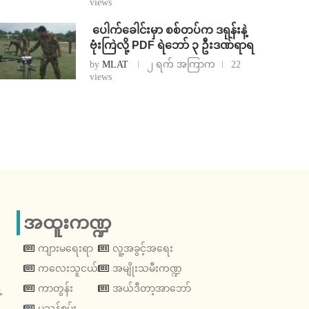
views
⁩ ⁨ပေါက်ခေါင်းမှာ စစ်တပ်က ဒရုန်းနဲ့
ဗုံးကြဲလို့ PDF ရဲဘော် ၃ ဦးဒဏ်ရာရ
by
MLAT
၂ ရက် အကြာက
22
views
အထူးကဏ္ဍ
ကျားမရေးရာ
လူ့အခွင့်အရေး
ကလေးသူငယ်
အမျိုးသမီးကဏ္ဍ
့
ကာတွန်း
အယ်ဒီတာ့အာဘော်
မသန်စွမ်း