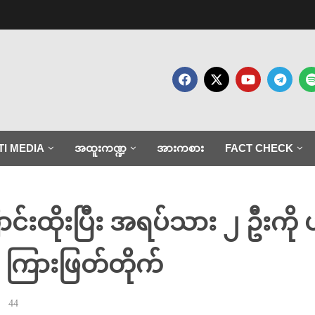
TI MEDIA
အထူးကဏ္ဍ
အားကစား
FACT CHECK
်းထိုးပြီး အရပ်သား ၂ ဦးကို ပ
 ကြားဖြတ်တိုက်
44