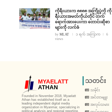
ကိုရီးယားက ၈၈၈၈ အကြိုပွဲကို ကို
ရီးယားအမတ်ကိုယ်တိုင် တက်
ရောက်အားပေးကာ တောင်းဆိုစာ
များကို လက်ခံ
by
MLAT
၁ ရက် အကြာက
6
views
သတင်း
MYAELATT
ATHAN
သမိုင်း
Founded in November 2018, Myaelatt
အင်တာဗျူး
Athan has established itself as a
leading independent digital media
အလုပ်သမား
organization in Myanmar, specializing in
political analysis and regional reporting.
ကျမ်းမာရေး