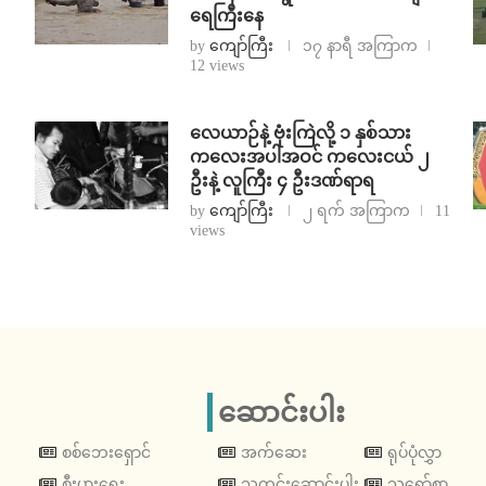
ရေကြီးနေ
by
ကျော်ကြီး
၁၇ နာရီ အကြာက
12 views
⁨လေယာဉ်နဲ့ ဗုံးကြဲလို့ ၁ နှစ်သား
ကလေးအပါအဝင် ကလေးငယ် ၂
ဦးနဲ့ လူကြီး ၄ ဦးဒဏ်ရာရ
by
ကျော်ကြီး
၂ ရက် အကြာက
11
views
ဆောင်းပါး
စစ်ဘေးရှောင်
အက်ဆေး
ရုပ်ပုံလွှာ
စီးပွားရေး
သတင်းဆောင်းပါး
သရော်စာ