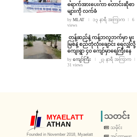
ရောက်အားပေးကာ တောင်းဆိုစာ
များကို လက်ခံ
by
MLAT
၁၃ နာရီ အကြာက
6
views
⁩ ⁨တန့်ဆည်နဲ့ ကန့်ဘလူဘက်မှာ မူး
မြစ်နဲ့ စည်တုံလုံးချောင်း ရေလျှံလို့
ကျေးရွာ ၄၀ ကျော်မှာရေကြီးနေ
by
ကျော်ကြီး
၂၃ နာရီ အကြာက
31 views
သတင်း
MYAELATT
ATHAN
သမိုင်း
Founded in November 2018, Myaelatt
အင်တာဗျူး