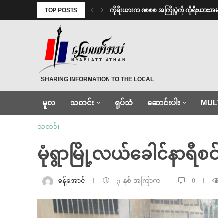
TOP POSTS
ကိုရီးယားက ၈၈၈၈ အကြိုပွဲကို ကိုရီးယား
MYAELATT ATHAN
SHARING INFORMATION TO THE LOCAL
မူလ
သတင်း
ရုပ်သံ
ဆောင်းပါး
MUL
သတင်း
မုံရွာမြို့လယ်ခေါင်နာရီစင
ခန့်အောင်
၃ နှစ် အကြာက
0