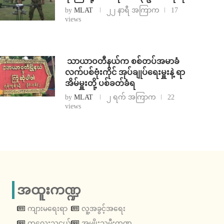
by
MLAT
၂၂ နာရီ အကြာက
17
views
⁩ ⁨သာယာဝတီနယ်က စစ်တပ်အမာခံ
လက်ပစ်ဗုံးကိုင် အုပ်ချုပ်ရေးမှူးနဲ့ ရာ
အိမ်မှူးတို့ ပစ်ခတ်ခံရ
by
MLAT
၂ ရက် အကြာက
22
views
အထူးကဏ္ဍ
ကျားမရေးရာ
လူ့အခွင့်အရေး
ကလေးသူငယ်
အမျိုးသမီးကဏ္ဍ