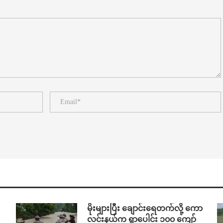
⁨မိုးများပြီး ချောင်းရေတက်လို့ ကော
လင်းနယ်က ရွာပေါင်း ၁၀၀ ကျော်