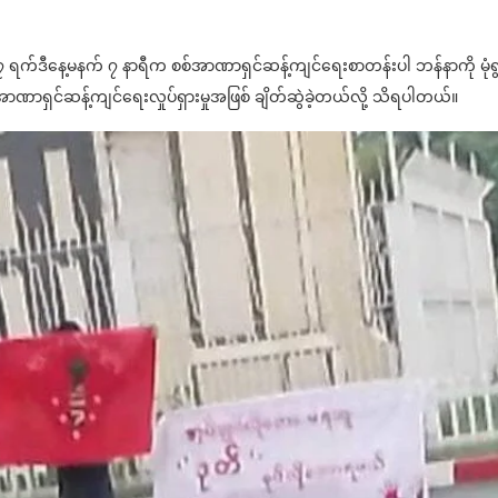
ေလ ၇ ရက်ဒီနေ့မနက် ၇ နာရီက စစ်အာဏာရှင်ဆန့်ကျင်ရေးစာတန်းပါ ဘန်နာကို မုံရ
ာရှင်ဆန့်ကျင်ရေးလှုပ်ရှားမှုအဖြစ် ချိတ်ဆွဲခဲ့တယ်လို့ သိရပါတယ်။