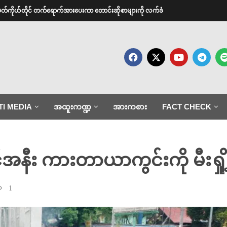
အမတ်ကိုယ်တိုင် တက်ရောက်အားပေးကာ တောင်းဆိုစာများကို လက်ခံ
TI MEDIA
အထူးကဏ္ဍ
အားကစား
FACT CHECK
်အနီး ကားတာယာကွင်းကို မီးရှို့
1