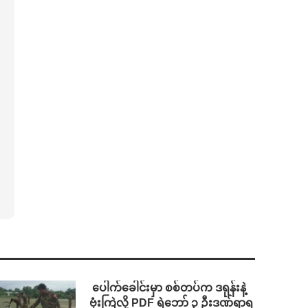
⁩ ⁨ပေါက်ခေါင်းမှာ စစ်တပ်က ဒရုန်းနဲ့
ဗုံးကြဲလို့ PDF ရဲဘော် ၃ ဦးဒဏ်ရာရ