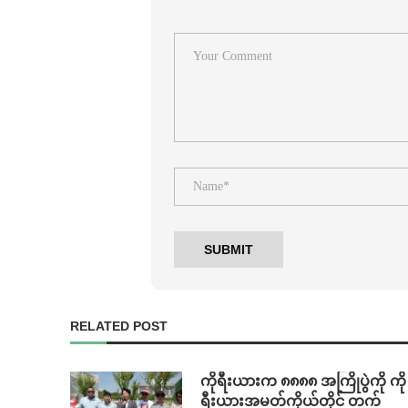
RELATED POST
ကိုရီးယားက ၈၈၈၈ အကြိုပွဲကို ကို
ရီးယားအမတ်ကိုယ်တိုင် တက်