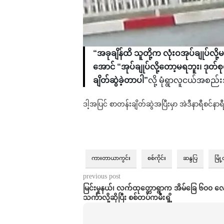
“အခုချိန်ထိ သူတို့က လုံးဝအုပ်ချုပ်လို
အောင် “အုပ်ချုပ်လို့တော့မရဘူး၊ ဒုတ်စ
ချိတ်ဆွဲခဲ့တာပါ”
လို့ မုံရွာလူငယ်အစည
ဒါ့အပြင် စာတန်းချိတ်ဆွဲအပြီးမှာ အဲဒီနာရီစင်နာ
ကားတာယာကွင်း
စစ်ကိုင်း
ဆန္ဒပြ
မြိ
previous post
မြင်းမူနယ်၊ လက်ထုတ္တောရွာက အိမ်ခြေ ၆၀၀ လ
သင်္ကာလို့ဆိုပြီး စစ်တပ်ကမီးရှို့