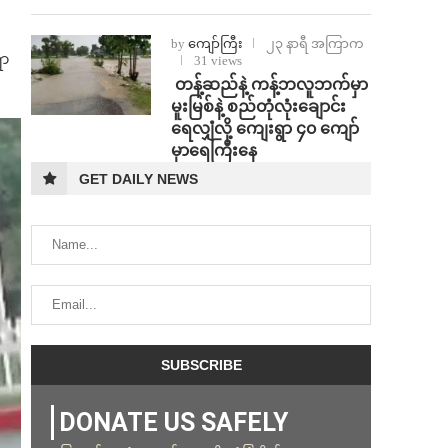
by
ကျော်ကြီး
၂၃ နာရီ အကြာက
ွာ
31 views
⁩ ⁨တန့်ဆည်နဲ့ ကန့်ဘလူဘက်မှာ
မူးမြစ်နဲ့ စည်တုံလုံးချောင်း
ရေလျှံလို့ ကျေးရွာ ၄၀ ကျော်
မှာရေကြီးနေ
GET DAILY NEWS
DONATE US SAFELY