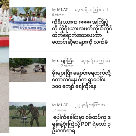
by
MLAT
၁၃ နာရီ အကြာက
6 views
ကိုရီးယားက ၈၈၈၈ အကြိုပွဲ
ကို ကိုရီးယားအမတ်ကိုယ်တိုင်
တက်ရောက်အားပေးကာ
တောင်းဆိုစာများကို လက်ခံ
by
ကျော်ကြီး
၁၇ နာရီ အကြာက
12 views
⁨မိုးများပြီး ချောင်းရေတက်လို့
ကောလင်းနယ်က ရွာပေါင်း
၁၀၀ ကျော် ရေကြီးနေ
by
MLAT
၂၂ နာရီ အကြာက
17 views
⁩ ⁨ပေါက်ခေါင်းမှာ စစ်တပ်က ဒ
ရုန်းနဲ့ဗုံးကြဲလို့ PDF ရဲဘော် ၃
ဦးဒဏ်ရာရ