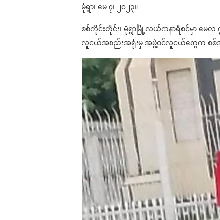
မုံရွာ၊ မေ ၇၊ ၂၀၂၃။
စစ်ကိုင်းတိုင်း၊ မုံရွာမြို့လယ်ကနာရီစင်မှာ မ
လူငယ်အစည်းအရုံးမှ အဖွဲ့ဝင်လူငယ်တွေက စစ်အာဏ