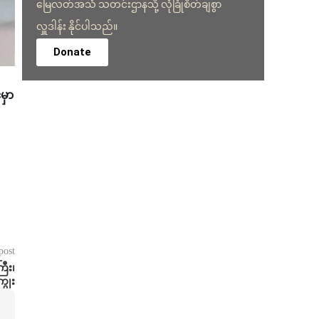
မြေလတ်အသံ သတင်းဌာနသို့ လုံခြုံစိတ်ချစွာ
လှူဒါန်း နိုင်ပါသည်။
Donate
မှာ
post
ြီး၊
ွေး