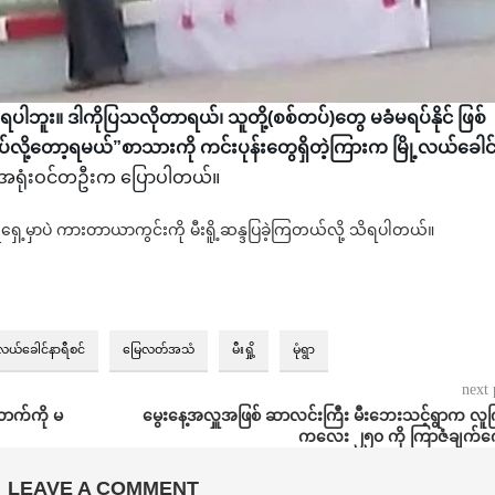
့မရပါဘူး။ ဒါကိုပြသလိုတာရယ်၊ သူတို့(စစ်တပ်)တွေ မခံမရပ်နိုင် ဖြစ်
ုပ်လို့တော့ရမယ်”စာသားကို ကင်းပုန်းတွေရှိတဲ့ကြားက မြို့လယ်ခေါင်
်းအရုံးဝင်တဦးက ပြောပါတယ်။
ရီရှေ့မှာပဲ ကားတာယာကွင်းကို မီးရိူ့ဆန္ဒပြခဲ့ကြတယ်လို့ သိရပါတယ်။
ု့လယ်ခေါင်နာရီစင်
မြေလတ်အသံ
မီးရှို့
မုံရွာ
next 
ောက်ကို မ
မွေးနေ့အလှူအဖြစ် ဆာလင်းကြီး မီးဘေးသင့်ရွာက လူက
ကလေး ၂၅၀ ကို ကြာဇံချက်ကျ
LEAVE A COMMENT