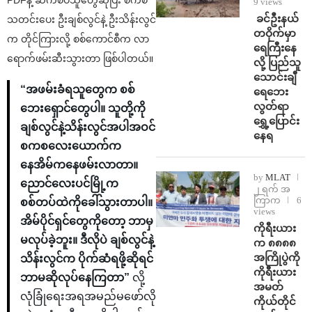
9 views
⁩ ⁨ခင်ဦးနယ်
သတင်းပေး ဦးချစ်လွင်နဲ့ ဦးသိန်းလွင်
တဝိုက်မှာ
က တိုင်ကြားလို့ စစ်ကောင်စီက လာ
ရေကြီးနေ
ရောက်ဖမ်းဆီးသွားတာ ဖြစ်ပါတယ်။
လို့ ပြည်သူ
သောင်းချီ
“အဖမ်းခံရသူတွေက စစ်
ရေဘေး
လွတ်ရာ
ဘေးရှောင်တွေပါ။ သူတို့ကို
ရွှေ့ပြောင်း
ချစ်လွင်နဲ့သိန်းလွင်အပါအဝင်
နေရ
စကစလေးယောက်က
နေအိမ်ကနေဖမ်းလာတာ။
by
MLAT
ညောင်လေးပင်မြို့က
၂ ရက် အ
ကြာက
6
စစ်တပ်ထဲကိုခေါ်သွားတာပါ။
views
အိမ်ပိုင်ရှင်တွေကိုတော့ ဘာမှ
ကိုရီးယား
မလုပ်ခဲ့ဘူး။ ဒီလိုပဲ ချစ်လွင်နဲ့
က ၈၈၈၈
အကြိုပွဲကို
သိန်းလွင်က ပိုက်ဆံရဖို့ဆိုရင်
ကိုရီးယား
ဘာမဆိုလုပ်နေကြတာ”
လို့
အမတ်
လုံခြုံရေးအရအမည်မဖော်လို
ကိုယ်တိုင်