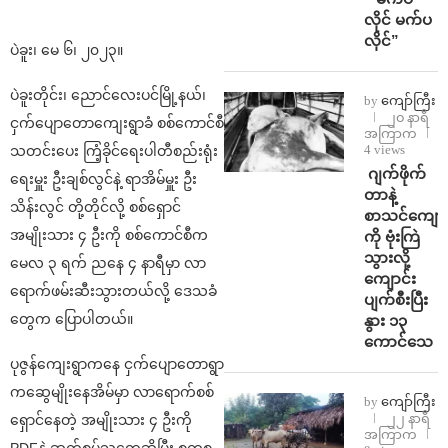
လိုင် မက်ပ
လိုင်”
ပဲခူး၊ မေ ၆၊ ၂၀၂၃။
ပဲခူးတိုင်း၊ ညောင်လေးပင်မြို့နယ်၊
by
ကျော်ကြီး
၂၀ နာရီ
ငှက်ပျောတောကျေးရွာခံ စစ်ကောင်စီ
အကြာက
4 views
သတင်းပေး ကြံ့ခိုင်ရေးပါတီစည်းရုံး
⁨⁩ ⁨ဂျက်ဖိုက်
ရေးမှူး ဦးချစ်လွင်နဲ့ ရာအိမ်မှူး ဦး
တာနဲ့
သိန်းလွင် တို့တိုင်လို့ စစ်ရှောင်
စာသင်ကျောင
အမျိုးသား ၄ ဦးကို စစ်ကောင်စီက
ကို ဗုံးကြဲ
သွားလို့
မေလ ၃ ရက် ညနေ ၄ နာရီမှာ လာ
ကျောင်း
ရောက်ဖမ်းဆီးသွားတယ်လို့ ဒေသခံ
ပျက်စီးပြီး
တွေက ပြောပါတယ်။
နွား ၁၃
ကောင်သေ
ပုဇွန်ကျေးရွာကနေ ငှက်ပျောတောရွာ
ကဆွေမျိုးနေအိမ်မှာ လာရောက်စစ်
by
ကျော်ကြီး
၂၂ နာရီ
ရှောင်နေတဲ့ အမျိုးသား ၄ ဦးကို
အကြာက
PDFနဲ့ ဆက်စပ်သူတွေဆိုပြီး စကစ