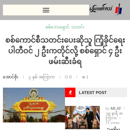
စစ်ဘေးရှောင်
,
သတင်း
စစ်ကောင်စီသတင်းပေးဆိုသူ ကြံ့ခိုင်ရေး
ပါတီဝင် ၂ ဦးကတိုင်လို့ စစ်ရှောင် ၄ ဦး
ဖမ်းဆီးခံရ
အောင်စိုး
၃ နှစ် အကြာက
0
1
LATEST POST
by
MLAT
၁၉ နာရီ အ
ကြာက
11 views
⁨ ⁨“မက်ပ