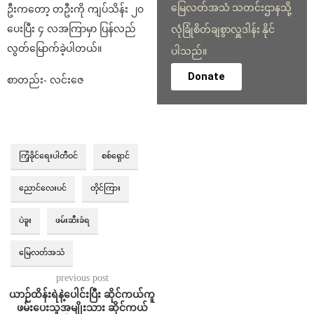
မြေလတ်အသံ သတင်းဌာနသို့
ဦးကတော့ တဦးကို ကျပ်သိန်း ၂၀
ပေးပြီး ၄ လအကြာမှာ ပြန်လည်
လုံခြုံစိတ်ချစွာလှူဒါန်း နိုင်
လွတ်မြောက်ခဲ့ပါတယ်။
ပါသည်။
Donate
စာတည်း- လင်းဇေ
ကြံ့ခိုင်ရေးပါတီဝင်
စစ်ရှောင်
ညောင်လေးပင်
တိုင်ကြား
ပဲခူး
ဖမ်းဆီးခံရ
မြေလတ်အသံ
previous post
ယာဉ်ထိန်းရဲနဲ့ပေါင်းပြီး ဆိုင်ကယ်ကူ
ဖမ်းပေးသူအမျိုးသား ဆိုင်ကယ်