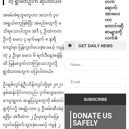
တဲ့ ရွာခံတဦးက ဆိုပါတယ်။
တက်
ရောက်
အားပေး
အဖမ်းခံရသူတွေဟာ အသက် ၃၀
ကာ
အရွယ်တွေဖြစ်ပြီး အမည်တွေကို မ
တောင်းဆို
သိရသေးပါဘူး။ အဲဒီ ၄ ဦးထဲကတ
စာများကို
လက်ခံ
ဦးကို မေလ ၄ ရက်မနက် ၈ နာရီ
GET DAILY NEWS
ကျော်မှာ ပြန်လွတ်ပေးခဲ့ပေမယ့် ကျန်
တဲ့ ၃ ဦးမှာ မေလ ၆ ရက်ဒီနေ့အချိန်
ထိ ပြန်မလွတ်လာကြသေးဘူးလို့
ရွာခံသားတွေက ပြောပါတယ်။
ဦးချစ်လွင်နဲ့ဦးသိန်းလွင်တို့မှာ ၂၀၂၁
နှစ်ဆန်းပိုင်းကလည်း ငှက်ပျောတော
ကျေးရွာက ဆန္ဒပြသူတွေကို စစ်တပ်
နဲ့တိုင်လို့ အမျိုးသား ၄ ဦးဖမ်းဆီးခံခဲ့
DONATE US
ရပြီး၊ အဲဒီထဲက ၂ ဦးမှာထွက်ပြေး
SAFELY
လွတ်မြောက်သွားခဲ့ပေမယ့် ကျန် ၂