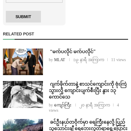
RELATED POST
⁨ ⁨“မက်ပလိုင် မက်ပလိုင်”
by
MLAT
၁၉ နာရီ အကြာက
11 views
⁨⁩ ⁨ဂျက်ဖိုက်တာနဲ့ စာသင်ကျောင်းကို ဗုံးကြဲ
သွားလို့ ကျောင်းပျက်စီးပြီး နွား ၁၃
ကောင်သေ
by
ကျော်ကြီး
၂၀ နာရီ အကြာက
4
views
⁩ ⁨ခင်ဦးနယ်တဝိုက်မှာ ရေကြီးနေလို့ ပြည်
သူသောင်းချီ ရေဘေးလွတ်ရာရွှေ့ပြောင်း