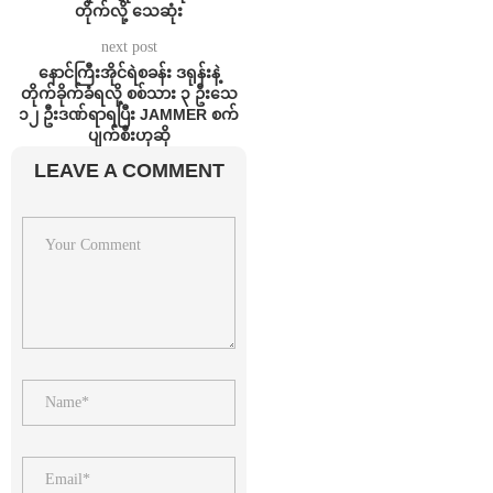
တိုက်လို့ သေဆုံး
next post
နောင်ကြီးအိုင်ရဲစခန်း ဒရုန်းနဲ့
တိုက်ခိုက်ခံရလို့ စစ်သား ၃ ဦးသေ
၁၂ ဦးဒဏ်ရာရပြီး JAMMER စက်
ပျက်စီးဟုဆို
LEAVE A COMMENT