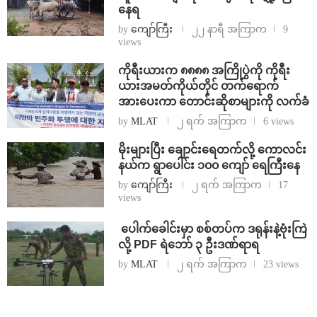
နေရ
by
ကျော်ကြီး
၂၂ နာရီ အကြာက
9
views
ကိုရီးယားက ၈၈၈၈ အကြိုပွဲကို ကိုရီး
ယားအမတ်ကိုယ်တိုင် တက်ရောက်
အားပေးကာ တောင်းဆိုစာများကို လက်ခံ
by
MLAT
၂ ရက် အကြာက
6 views
⁨မိုးများပြီး ချောင်းရေတက်လို့ ကောလင်း
နယ်က ရွာပေါင်း ၁၀၀ ကျော် ရေကြီးနေ
by
ကျော်ကြီး
၂ ရက် အကြာက
17
views
⁩ ⁨ပေါက်ခေါင်းမှာ စစ်တပ်က ဒရုန်းနဲ့ဗုံးကြဲ
လို့ PDF ရဲဘော် ၃ ဦးဒဏ်ရာရ
by
MLAT
၂ ရက် အကြာက
23 views