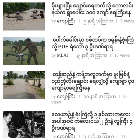
⁨မိုးများပြီး ချောင်းရေတက်လို့ ကောလင်း
နယ်က ရွာပေါင်း ၁၀၀ ကျော် ရေကြီးနေ
by
ကျော်ကြီး
၅ နာရီ အကြာက
9 views
⁩ ⁨ပေါက်ခေါင်းမှာ စစ်တပ်က ဒရုန်းနဲ့ဗုံးကြဲ
လို့ PDF ရဲဘော် ၃ ဦးဒဏ်ရာရ
by
MLAT
၉ နာရီ အကြာက
15 views
⁩ ⁨တန့်ဆည်နဲ့ ကန့်ဘလူဘက်မှာ မူးမြစ်နဲ့
စည်တုံလုံးချောင်း ရေလျှံလို့ ကျေးရွာ ၄၀
ကျော်မှာရေကြီးနေ
by
ကျော်ကြီး
၁၀ နာရီ အကြာက
22
views
⁨လေယာဉ်နဲ့ ဗုံးကြဲလို့ ၁ နှစ်သားကလေး
အပါအဝင် ကလေးငယ် ၂ ဦးနဲ့ လူကြီး ၄
ဦးဒဏ်ရာရ
by
ကျော်ကြီး
၁ ရက် အကြာက
11