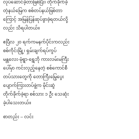
လုပ်ဆောင်ခဲ့တာဖြစ်ပြီး၊ တိုက်ခိုက်ခဲ့
တဲ့နယ်မြေက စစ်တပ်နယ်ဖြစ်တာ
ကြောင့် အမြန်ပြန်ဆုပ်ခွာခဲ့ရတယ်လို့
လည်း သိရပါတယ်။
ဧပြီလ ၂၀ ရက်ကမနက်ပိုင်းကလည်း
စစ်ကိုင်းမြို့၊ ရှမ်းချက်ရပ်ကွပ်
မန္တလေး-မုံရွာ-‌ရွှေဘို ကားလမ်းမကြီး
ပေါ်မှာ ကင်းလှည့်နေတဲ့ စစ်ကောင်စီ
တပ်သားတွေကို တောကြီးမြွေပွေး
ပျောက်ကြားတပ်ဖွဲ့က မိုင်းဆွဲ
တိုက်ခိုက်ခဲ့ရာ စစ်သား ၁ ဦး သေဆုံး
ခဲ့ပါသေးတယ်။
စာတည်း – လင်း