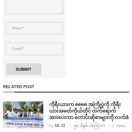
RELATED POST
ကိုရီးယားက ၈၈၈၈ အကြိုပွဲကို ကိုရီး
ယားအမတ်ကိုယ်တိုင် တက်ရောက်
အားပေးကာ တောင်းဆိုစာများကို လက်ခံ
by
MLAT
၅၀ မိနစ် အကြာက
2 views