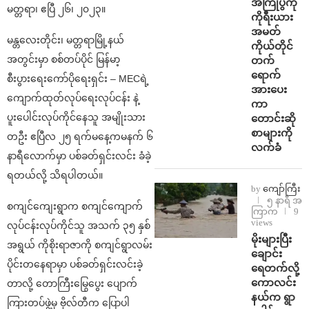
အကြိုပွဲကို
မတ္တရာ၊ ဧပြီ ၂၆၊ ၂၀၂၃။
ကိုရီးယား
အမတ်
မန္တလေးတိုင်း၊ မတ္တရာမြို့နယ်
ကိုယ်တိုင်
အတွင်းမှာ စစ်တပ်ပိုင် မြန်မာ့
တက်
ရောက်
စီးပွားရေးကော်ပိုရေးရှင်း – MECရဲ့
အားပေး
ကျောက်ထုတ်လုပ်ရေးလုပ်ငန်း နဲ့
ကာ
ပူးပေါင်းလုပ်ကိုင်နေသူ အမျိုးသား
တောင်းဆို
စာများကို
တဦး ဧပြီလ ၂၅ ရက်မနေ့ကမနက် ၆
လက်ခံ
နာရီလောက်မှာ ပစ်ခတ်ရှင်းလင်း ခံခဲ့
ရတယ်လို့ သိရပါတယ်။
by
ကျော်ကြီး
၅ နာရီ အ
စကျင်ကျေးရွာက စကျင်ကျောက်
ကြာက
9
views
လုပ်ငန်းလုပ်ကိုင်သူ အသက် ၃၅ နှစ်
⁨မိုးများပြီး
အရွယ် ကိုစိုးရာဇာကို စကျင်ရွာလမ်း
ချောင်း
ပိုင်းတနေရာမှာ ပစ်ခတ်ရှင်းလင်းခဲ့
ရေတက်လို့
ကောလင်း
တာလို့ တောကြီးမြွေပွေး ပျောက်
နယ်က ရွာ
ကြားတပ်ဖွဲ့မှ ဗိုလ်တီက ပြောပါ