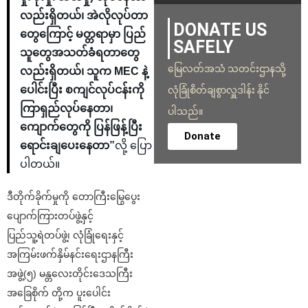
လည်းရှိတယ်၊ အဲလိုလုပ်တာ
DONATE US
တွေကြောင့် မတ္တရာမှာ ပြည်
SAFELY
သူတွေအသတ်ခံရတာတွေ
မြေလတ်အသံ သတင်းဌာနသို့
လည်းရှိတယ်၊ သူက MEC နဲ့
ပေါင်းပြီး စကျင်လုပ်ငန်းကို
လုံခြုံစိတ်ချစွာလှူဒါန်း နိုင်
ကြာရှည်လုပ်နေတာ၊
ပါသည်။
ကျောက်တွေကို ပြန်ဖြန့်ပြီး
Donate
ရောင်းချပေးနေတာ”
လို့ ပြော
ပါတယ်။
ဒီတိုက်ခိုက်မှုကို တောကြီးမြွေပွေး
ပျောက်ကြားတပ်ဖွဲ့နှင့်
ပြည်သူ့ရဲတပ်ဖွဲ့၊ လုံခြုံရေးနှင့်
အကြမ်းဖက်နှိမ်နင်းရေးဌာနကြီး
အဖွဲ့(၅) မန္တလေးတိုင်းဒေသကြီး
အခြေစိုက် တို့က ပူးပေါင်း