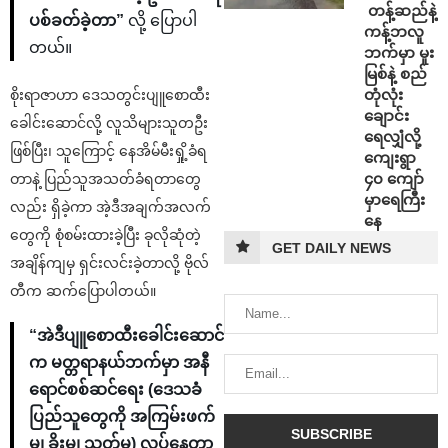
⁩ ⁨တန့်ဆည်နဲ့
ပစ်ခတ်ခဲ့တာ”
လို့ ပြောပါ
ကန့်ဘလူ
တယ်။
ဘက်မှာ မူး
မြစ်နဲ့ စည်
တုံလုံး
စိုးရာဇာဟာ ဒေသတွင်းပျူစောထီး
ချောင်း
ခေါင်းဆောင်လို့ လူသိများသူတဦး
ရေလျှံလို့
ဖြစ်ပြီး၊ သူကြောင့် နေအိမ်မီးရှို့ခံရ
ကျေးရွာ
၄၀ ကျော်
တာနဲ့ ပြည်သူအသတ်ခံရတာတွေ
မှာရေကြီး
လည်း ရှိခဲ့ကာ အဲ့ဒီအချက်အလက်
နေ
တွေကို စုံစမ်းထားခဲ့ပြီး ခုလိုဆုံတဲ့
GET DAILY NEWS
အချိန်ကျမှ ရှင်းလင်းခဲ့တာလို့ ဗိုလ်
တီက ဆက်ပြောပါတယ်။
“အဲဒီပျူစောထီးခေါင်းဆောင်
က မတ္တရာနယ်ဘက်မှာ အနီ
ရောင်စစ်ဆင်ရေး (ဒေသခံ
ပြည်သူတွေကို အကြမ်းဖက်
မှု၊ ခိုးမှု၊ သတ်မှု) လုပ်နေတာ