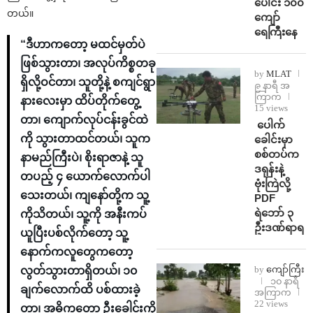
ပေါင်း ၁၀၀
တယ်။
ကျော်
ရေကြီးနေ
“ဒီဟာကတော့ မထင်မှတ်ပဲ
ဖြစ်သွားတာ၊ အလုပ်ကိစ္စတခု
by
MLAT
ရှိလို့ဝင်တာ၊ သူတို့နဲ့ စကျင်ရွာ
၉ နာရီ အ
ကြာက
နားလေးမှာ ထိပ်တိုက်တွေ့
15 views
တာ၊ ကျောက်လုပ်ငန်းခွင်ထဲ
⁩ ⁨ပေါက်
ကို သွားတာထင်တယ်၊ သူက
ခေါင်းမှာ
စစ်တပ်က
နာမည်ကြီးပဲ၊ စိုးရာဇာနဲ့ သူ
ဒရုန်းနဲ့
တပည့် ၄ ယောက်လောက်ပါ
ဗုံးကြဲလို့
သေးတယ်၊ ကျနော်တို့က သူ့
PDF
ရဲဘော် ၃
ကိုသိတယ်၊ သူ့ကို အနီးကပ်
ဦးဒဏ်ရာရ
ယူပြီးပစ်လိုက်တော့ သူ့
နောက်ကလူတွေကတော့
by
ကျော်ကြီး
လွတ်သွားတာရှိတယ်၊‌ ၁၀
၁၀ နာရီ
ချက်လောက်ထိ ပစ်ထားခဲ့
အကြာက
22 views
တာ၊ အဓိကတော့ ဦးခေါင်းကို