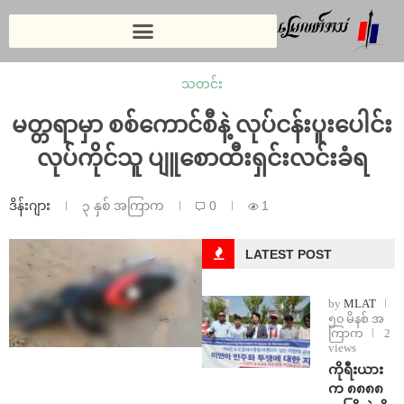
သတင်း
မတ္တရာမှာ စစ်ကောင်စီနဲ့ လုပ်ငန်းပူးပေါင်း
လုပ်ကိုင်သူ ပျူစောထီးရှင်းလင်းခံရ
ဒိန်းဂျား
၃ နှစ် အကြာက
0
1
LATEST POST
by
MLAT
၅၀ မိနစ် အ
ကြာက
2
views
ကိုရီးယား
က ၈၈၈၈