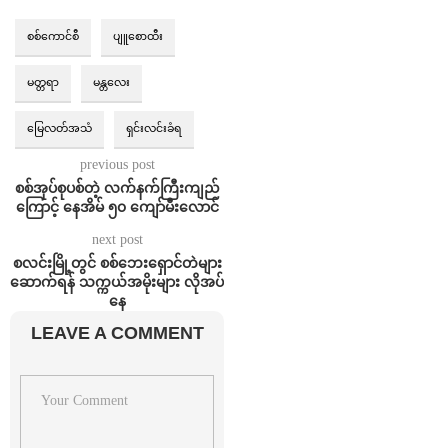
စစ်ကောင်စီ
ပျူစောထီး
မတ္တရာ
မန္တလေး
မြေလတ်အသံ
ရှင်းလင်းခံရ
previous post
စစ်အုပ်စုပစ်တဲ့ လက်နက်ကြီးကျည်
ကြောင့် နေအိမ် ၅၀ ကျော်မီးလောင်
next post
စလင်းမြို့တွင် စစ်ဘေးရှောင်တဲများ
ဆောက်ရန် သက္ကယ်အမိုးများ လိုအပ်
နေ
LEAVE A COMMENT