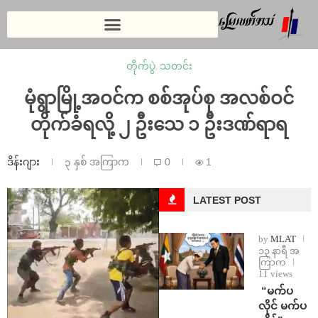
တိုက်ပွဲ
,
သတင်း
မုံရွာမြို့အဝင်က စစ်အုပ်စု အလစ်ဝင်
တိုက်ခံရလို့ ၂ ဦးသေ ၁ ဦးဒဏ်ရာရ
ဒိန်းဂျား
၃ နှစ် အကြာက
0
1
LATEST POST
by
MLAT
၁၃ နာရီ အ
ကြာက
11 views
⁨ ⁨“မက်ပ
လိုင် မက်ပ