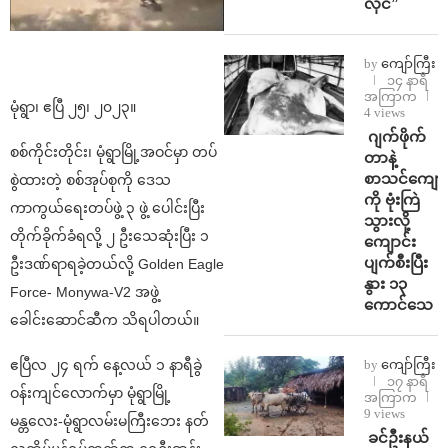
လိုင်”
by
ကျော်ကြီး
၁၄ နာရီ
အကြာက
မုံရွာ၊ ဧပြီ ၂၅၊ ၂၀၂၃။
4 views
⁨⁩ ⁨ဂျက်ဖိုက်
စစ်ကိုင်းတိုင်း၊ မုံရွာမြို့အဝင်မှာ တပ်
တာနဲ့
စာသင်ကျောင
စွဲထားတဲ့ စစ်အုပ်စုကို ဒေသ
ကို ဗုံးကြဲ
ကာကွယ်ရေးတပ်ဖွဲ့ ၃ ဖွဲ့ ပေါင်းပြီး
သွားလို့
တိုက်ခိုက်ခံရလို့ ၂ ဦးသေဆုံးပြီး ၁
ကျောင်း
ပျက်စီးပြီး
ဦးဒဏ်ရာရခဲ့တယ်လို့ Golden Eagle
နွား ၁၃
Force- Monywa-V2 အဖွဲ့
ကောင်သေ
ခေါင်းဆောင်ဆီက သိရပါတယ်။
ဧပြီလ ၂၄ ရက် နေ့လယ် ၁ နာရီခွဲ
by
ကျော်ကြီး
၁၇ နာရီ
ဝန်းကျင်လောက်မှာ မုံရွာမြို့
အကြာက
9 views
မန္တလေး-မုံရွာလမ်းမကြီးဘေး နတ်
⁩ ⁨ခင်ဦးနယ်