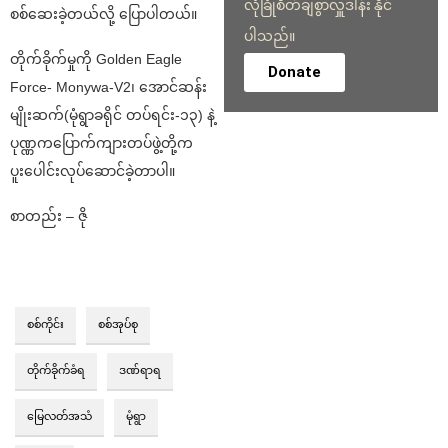
လုံခြုံစိတ်ချစွာလှူဒါန်း နိုင်
စစ်ဆေးခဲ့တယ်လို့ ပြောပါတယ်။
ပါသည်။
တိုက်ခိုက်မှုကို Golden Eagle
Donate
Force- Monywa-V2၊ အောင်ဆန်း
မျိုးဆက်(မုံရွာခရိုင် တပ်ရင်း-၁၃) နဲ့
ပုဏ္ဏကပြောက်ကျားတပ်ဖွဲ့တို့က
ပူးပေါင်းလုပ်ဆောင်ခဲ့တာပါ။
စာတည်း – ဇို
စစ်ကိုင်း
စစ်အုပ်စု
တိုက်ခိုက်ခံရ
ဒဏ်ရာရ
မြေလတ်အသံ
မုံရွာ