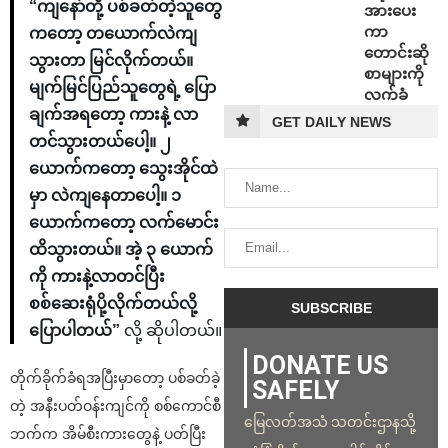
“ကျနော်တို့ ပစ်ခတ်တဲ့သူတွေ
အားပေး
ကာ
ကတော့ တယောက်လဲကျ
တောင်းဆို
သွားတာ မြင်လိုက်တယ်။
စာများကို
မျက်မြင်ပြည်သူတွေရဲ့ ပြော
လက်ခံ
ချက်အရတော့ ကားနဲ့ လာ
GET DAILY NEWS
တင်သွားတယ်ပေါ့။ ၂
ယောက်ကတော့ သွေးအိုင်ထဲ
မှာ လဲကျနေတာပေါ့။ ၁
ယောက်ကတော့ လက်မောင်း
ထိသွားတယ်။ အဲ့ ၃ ယောက်
ကို ကားနဲ့လာတင်ပြီး
စစ်ဆေးရုံပို့လိုက်တယ်လို့
ပြောပါတယ်”
လို့ ဆိုပါတယ်။
DONATE US
တိုက်ခိုက်ခံရအပြီးမှာတော့ ပစ်ခတ်ခဲ့
SAFELY
တဲ့ အနီးပတ်ဝန်းကျင်ကို စစ်ကောင်စီ
မြေလတ်အသံ သတင်းဌာနသို့
ဘက်က အိမ်စီးကားတွေနဲ့ ပတ်ပြီး