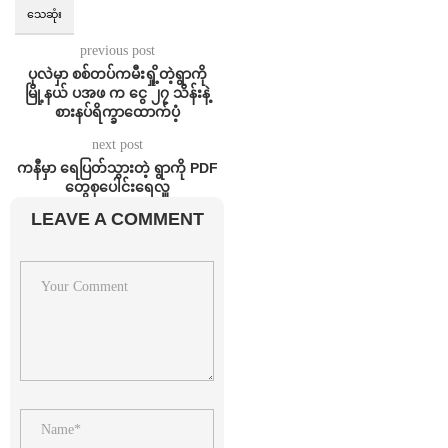
သေဆုံး
previous post
ပုလဲမှာ စစ်တပ်ကမီးရှို့တဲ့ရွာကို
မြို့နယ် ပအဖ က ငွေ ၂၇ သိန်းနဲ့
စားနပ်ရိက္ခာထောက်ပံ့
next post
ကနီမှာ ရေပြတ်သွားတဲ့ ရွာကို PDF
တွေစုပေါင်းရေလှူ
LEAVE A COMMENT