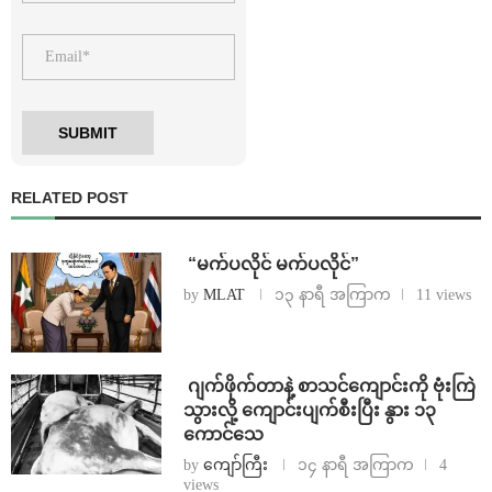
RELATED POST
⁨ ⁨“မက်ပလိုင် မက်ပလိုင်”
by
MLAT
၁၃ နာရီ အကြာက
11 views
⁨⁩ ⁨ဂျက်ဖိုက်တာနဲ့ စာသင်ကျောင်းကို ဗုံးကြဲ
သွားလို့ ကျောင်းပျက်စီးပြီး နွား ၁၃
ကောင်သေ
by
ကျော်ကြီး
၁၄ နာရီ အကြာက
4
views