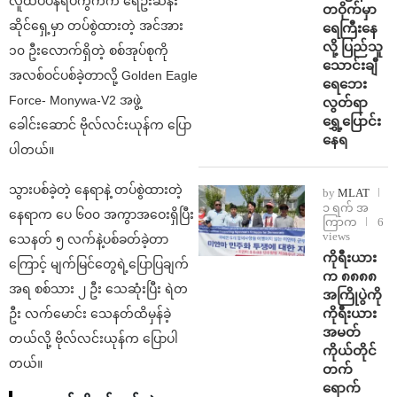
လူထိပ်ပန်ရပ်ကွက်က ရေဦးဆန်း
တဝိုက်မှာ
ဆိုင်ရှေ့မှာ တပ်စွဲထားတဲ့ အင်အား
ရေကြီးနေ
လို့ ပြည်သူ
၁၀ ဦးလောက်ရှိတဲ့ စစ်အုပ်စုကို
သောင်းချီ
အလစ်ဝင်ပစ်ခဲ့တာလို့ Golden Eagle
ရေဘေး
Force- Monywa-V2 အဖွဲ့
လွတ်ရာ
ရွှေ့ပြောင်း
ခေါင်းဆောင် ဗိုလ်လင်းယုန်က ပြော
နေရ
ပါတယ်။
သွားပစ်ခဲ့တဲ့ နေရာနဲ့ တပ်စွဲထားတဲ့
by
MLAT
၁ ရက် အ
နေရာက ပေ ၆၀၀ အကွာအဝေးရှိပြီး
ကြာက
6
views
သေနတ် ၅ လက်နဲ့ပစ်ခတ်ခဲ့တာ
ကိုရီးယား
ကြောင့် မျက်မြင်တွေရဲ့ပြောပြချက်
က ၈၈၈၈
အရ စစ်သား ၂ ဦး သေဆုံးပြီး ရဲတ
အကြိုပွဲကို
ကိုရီးယား
ဦး လက်မောင်း သေနတ်ထိမှန်ခဲ့
အမတ်
တယ်လို့ ဗိုလ်လင်းယုန်က ပြောပါ
ကိုယ်တိုင်
တယ်။
တက်
ရောက်