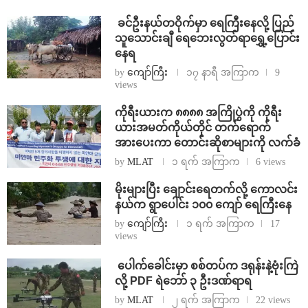
⁩ ⁨ခင်ဦးနယ်တဝိုက်မှာ ရေကြီးနေလို့ ပြည်
သူသောင်းချီ ရေဘေးလွတ်ရာရွှေ့ပြောင်း
နေရ
by
ကျော်ကြီး
၁၇ နာရီ အကြာက
9
views
ကိုရီးယားက ၈၈၈၈ အကြိုပွဲကို ကိုရီး
ယားအမတ်ကိုယ်တိုင် တက်ရောက်
အားပေးကာ တောင်းဆိုစာများကို လက်ခံ
by
MLAT
၁ ရက် အကြာက
6 views
⁨မိုးများပြီး ချောင်းရေတက်လို့ ကောလင်း
နယ်က ရွာပေါင်း ၁၀၀ ကျော် ရေကြီးနေ
by
ကျော်ကြီး
၁ ရက် အကြာက
17
views
⁩ ⁨ပေါက်ခေါင်းမှာ စစ်တပ်က ဒရုန်းနဲ့ဗုံးကြဲ
လို့ PDF ရဲဘော် ၃ ဦးဒဏ်ရာရ
by
MLAT
၂ ရက် အကြာက
22 views