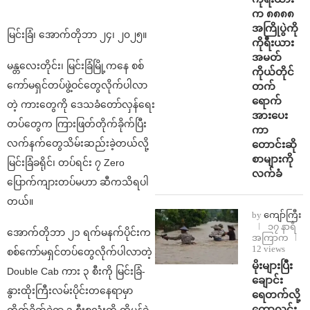
က ၈၈၈၈
အကြိုပွဲကို
မြင်းခြံ၊ အောက်တိုဘာ ၂၄၊ ၂၀၂၅။
ကိုရီးယား
အမတ်
မန္တလေးတိုင်း၊ မြင်းခြံမြို့ကနေ စစ်
ကိုယ်တိုင်
ကော်မရှင်တပ်ဖွဲ့ဝင်တွေလိုက်ပါလာ
တက်
ရောက်
တဲ့ ကားတွေကို ဒေသခံတော်လှန်ရေး
အားပေး
တပ်တွေက ကြားဖြတ်တိုက်ခိုက်ပြီး
ကာ
လက်နက်တွေသိမ်းဆည်းခဲ့တယ်လို့
တောင်းဆို
စာများကို
မြင်းခြံခရိုင်၊ တပ်ရင်း ၇ Zero
လက်ခံ
ပြောက်ကျားတပ်မဟာ ဆီကသိရပါ
တယ်။
by
ကျော်ကြီး
၁၇ နာရီ
အောက်တိုဘာ ၂၁ ရက်မနက်ပိုင်းက
အကြာက
12 views
စစ်ကော်မရှင်တပ်တွေလိုက်ပါလာတဲ့
⁨မိုးများပြီး
Double Cab ကား ၃ စီးကို မြင်းခြံ-
ချောင်း
နွားထိုးကြီးလမ်းပိုင်းတနေရာမှာ
ရေတက်လို့
ကောလင်း
တိုက်ခိုက်ခဲ့ရာ ၃ စီးစလုံးကို ထိမှန်ခဲ့