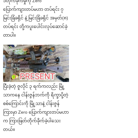
ဒီတိုက်ခိုက်မှုကို Zero
ပြောက်ကျားတပ်မဟာ တပ်ရင်း ၇
မြင်းခြံခရိုင် နဲ့ မြင်းခြံခရိုင် အမှတ်(၈)
တပ်ရင်း တို့ကပူးပေါင်းလုပ်ဆောင်ခဲ့
တာပါ။
ပြီးခဲ့တဲ့ ဇူလိုင် ၃ ရက်ကလည်း မြို့
သာကနေ ငါန်းဇွန်ဘက်ကို ရိက္ခာပို့တဲ့
စစ်ကြောင်းကို မြို့သာနဲ့ ငါန်းဇွန်
ကြားမှာ Zero ပြောက်ကျားတပ်မဟာ
က ကြားဖြတ်တိုက်ခိုက်ခဲ့ပါသေး
တယ်။