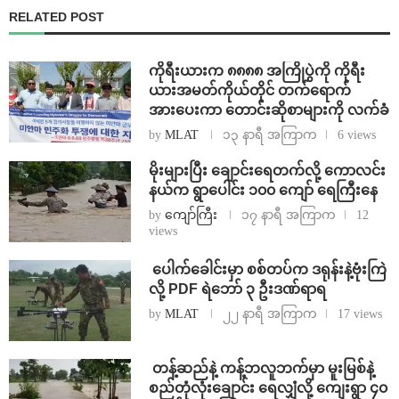
RELATED POST
ကိုရီးယားက ၈၈၈၈ အကြိုပွဲကို ကိုရီး
ယားအမတ်ကိုယ်တိုင် တက်ရောက်
အားပေးကာ တောင်းဆိုစာများကို လက်ခံ
by
MLAT
၁၃ နာရီ အကြာက
6 views
⁨မိုးများပြီး ချောင်းရေတက်လို့ ကောလင်း
နယ်က ရွာပေါင်း ၁၀၀ ကျော် ရေကြီးနေ
by
ကျော်ကြီး
၁၇ နာရီ အကြာက
12
views
⁩ ⁨ပေါက်ခေါင်းမှာ စစ်တပ်က ဒရုန်းနဲ့ဗုံးကြဲ
လို့ PDF ရဲဘော် ၃ ဦးဒဏ်ရာရ
by
MLAT
၂၂ နာရီ အကြာက
17 views
⁩ ⁨တန့်ဆည်နဲ့ ကန့်ဘလူဘက်မှာ မူးမြစ်နဲ့
စည်တုံလုံးချောင်း ရေလျှံလို့ ကျေးရွာ ၄၀