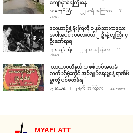
ကျော်မှာရေကြီးနေ
by
ကျော်ကြီး
၂၂ နာရီ အကြာက
31
views
⁨လေယာဉ်နဲ့ ဗုံးကြဲလို့ ၁ နှစ်သားကလေး
အပါအဝင် ကလေးငယ် ၂ ဦးနဲ့ လူကြီး ၄
ဦးဒဏ်ရာရ
by
ကျော်ကြီး
၂ ရက် အကြာက
11
views
⁩ ⁨သာယာဝတီနယ်က စစ်တပ်အမာခံ
လက်ပစ်ဗုံးကိုင် အုပ်ချုပ်ရေးမှူးနဲ့ ရာအိမ်
မှူးတို့ ပစ်ခတ်ခံရ
by
MLAT
၂ ရက် အကြာက
22 views
MYAELATT