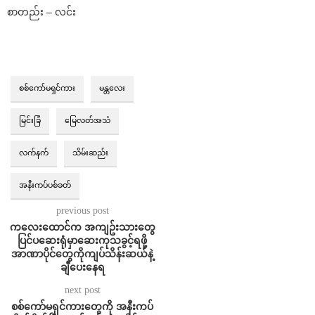
စာတည်း – လင်း
စစ်ကော်မရှင်ကား
မန္တလေး
မြင်းခြံ
မြေလတ်အသံ
လက်နက်
သိမ်းဆည်း
အနီးကပ်ပစ်ခတ်
previous post
ကလေးထောင်က အကျဥ်းသားတွေ
ပြင်ပဆေးရုံမှာဆေးကုသခွင့်ရဖို့
အာဏာပိုင်တွေကိုကျပ်သိန်းဆယ်နဲ့
ချီပေးနေရ
next post
စစ်ကော်မရှင်ကားတွေကို အနီးကပ်