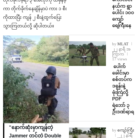
နယ်က ရွာ
ကာ တိုက်ခိုက်နေချိန်မှာပဲ ကား ၁ စီး
ပေါင်း ၁၀၀
ကိုထားပြီး ကျန် ၂ စီးနဲ့ထွက်ပြေး
ကျော်
ရေကြီးနေ
သွားကြတယ်လို့ ဆိုပါတယ်။
by
MLAT
၂၂ နာရီ အ
ကြာက
17 views
⁩ ⁨ပေါက်
ခေါင်းမှာ
စစ်တပ်က
ဒရုန်းနဲ့
ဗုံးကြဲလို့
PDF
ရဲဘော် ၃
ဦးဒဏ်ရာရ
“နောက်ဆုံးမှာကျန်တဲ့
by
ကျော်ကြီး
၂၂ နာရီ
Jammer တင်တဲ့ Double