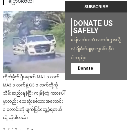
ပြောပါတယ်။
DONATE US
SAFELY
မြေလတ်အသံ သတင်းဌာနသို့
လုံခြုံစိတ်ချစွာလှူဒါန်း နိုင်
ပါသည်။
Donate
တိုက်ခိုက်ပြီးနောက် MA1 ၁ လက်၊
MA3 ၁ လက်နဲ့ G3 ၁ လက်တို့ကို
သိမ်းဆည်းရခဲ့ပြီး ကျန်ခဲ့တဲ့ ကားပေါ်
မှာလည်း သေဆုံးစစ်သားအလောင်း
၁ လောင်းကို မျက်မြင်တွေ့ခဲ့ရတယ်
လို့ ဆိုပါတယ်။