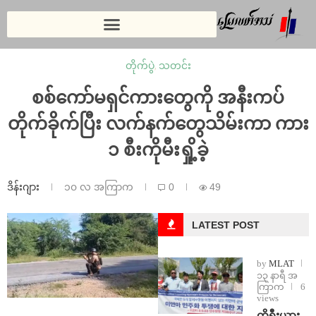
တိုက်ပွဲ
,
သတင်း
စစ်ကော်မရှင်ကားတွေကို အနီးကပ်
တိုက်ခိုက်ပြီး လက်နက်တွေသိမ်းကာ ကား
၁ စီးကိုမီးရှို့ခဲ့
ဒိန်းဂျား
၁၀ လ အကြာက
0
49
LATEST POST
by
MLAT
၁၃ နာရီ အ
ကြာက
6
views
ကိုရီးယား