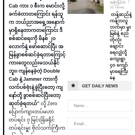
အကြာက
Cab ကား ၁ စီးက မောင်းလို့
31 views
ခက်ခဲတာတကြောင်း ရန်သူ
⁩ ⁨တန့်ဆည်နဲ့
ကန့်ဘလူ
က ဘယ်ညာအရှေ့အနောက်
ဘက်မှာ မူး
မှာရှိနေတာကတကြောင်း ဒီ
မြစ်နဲ့ စည်
စစ်ဆင်ရေးကို မိနစ် ၂၀
တုံလုံး
ချောင်း
လောက်နဲ့ ဖော်ဆောင်ပြီး အ
ရေလျှံလို့
မြန်ခွာစစ်ဆင်ခဲ့ရတာကြောင့်
ကျေးရွာ
ကားတွေလည်းမသယ်နိုင်
၄၀ ကျော်
ဘူး၊ ကျန်နေခဲ့တဲ့ Double
မှာရေကြီး
နေ
Cab နဲ့ Jammer ကားကို
GET DAILY NEWS
လက်ပစ်ဗုံးနဲ့ခွဲပြီးတော့ ကျ
နော်တို့ ခွာစစ်ဆင်ပြီးတော့
ဆုတ်ခဲ့ရတယ်”
လို့ Zero
ပြောက်ကျားတပ်မဟာ
တပ်ရင်း ၇ မြင်းခြံခရိုင်
တပ်ရင်းမှူး ဗိုလ်သက်ကြီးက