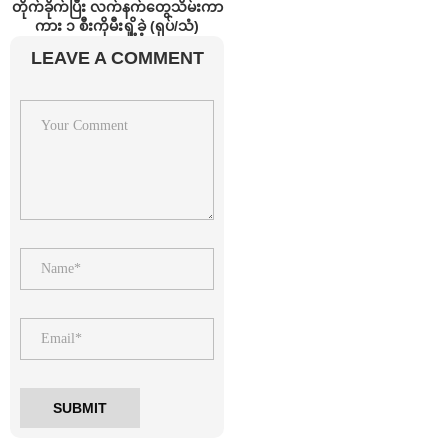
တိုက်ခိုက်ပြီး လက်နက်တွေသိမ်းကာ
ကား ၁ စီးကိုမီးရှို့ခဲ့ (ရုပ်/သံ)
LEAVE A COMMENT