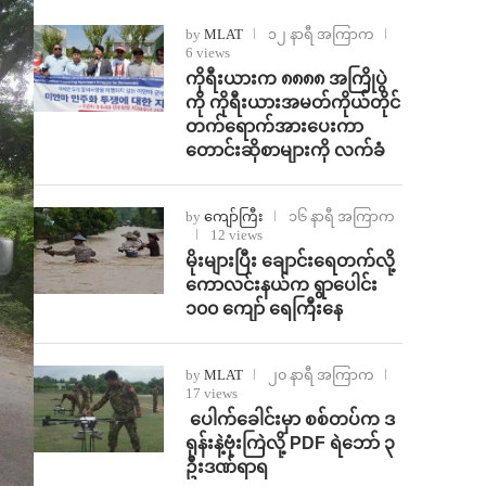
by
MLAT
၁၂ နာရီ အကြာက
6 views
ကိုရီးယားက ၈၈၈၈ အကြိုပွဲ
ကို ကိုရီးယားအမတ်ကိုယ်တိုင်
တက်ရောက်အားပေးကာ
တောင်းဆိုစာများကို လက်ခံ
by
ကျော်ကြီး
၁၆ နာရီ အကြာက
12 views
⁨မိုးများပြီး ချောင်းရေတက်လို့
ကောလင်းနယ်က ရွာပေါင်း
၁၀၀ ကျော် ရေကြီးနေ
by
MLAT
၂၀ နာရီ အကြာက
17 views
⁩ ⁨ပေါက်ခေါင်းမှာ စစ်တပ်က ဒ
ရုန်းနဲ့ဗုံးကြဲလို့ PDF ရဲဘော် ၃
ဦးဒဏ်ရာရ