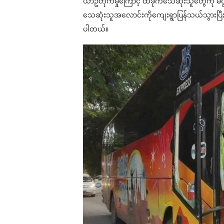
ယာဥ်တိုက်မှုကြောင့် ထိခိုက်သေဆုံးသူတွေကို မ
သေဆုံးသူအလောင်းကိုကျေးရွာပြန်သယ်သွား
ပါတယ်။