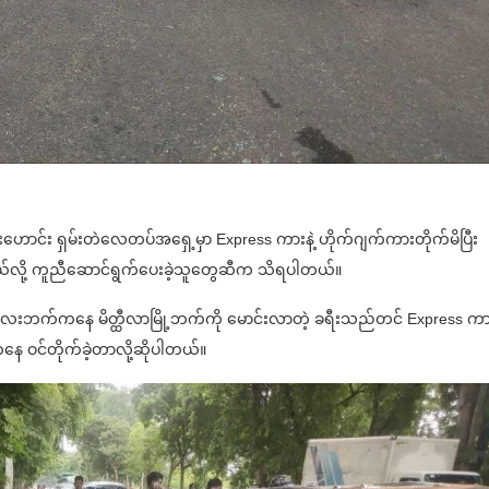
လမ်းဟောင်း ရှမ်းတဲလေတပ်အရှေ့မှာ Express ကားနဲ့ ဟိုက်ဂျက်ကားတိုက်မိပြီး
ယ်လို့ ကူညီဆောင်ရွက်ပေးခဲ့သူတွေဆီက သိရပါတယ်။
တလေးဘက်ကနေ မိတ္ထီလာမြို့ဘက်ကို မောင်းလာတဲ့ ခရီးသည်တင် Express ကာ
နေ ဝင်တိုက်ခဲ့တာလို့ဆိုပါတယ်။