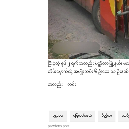
ပြီးခဲ့တဲ့ ဇွန် ၂ ရက်ကလည်း မိတ္ထီလာမြို့နယ
တိမ်းမှောက်လို့ အမျိုးသမီး ၆ ဦးသေ ၁၁ ဦးဒ
စာတည်း – လင်း
မန္တလေး
မြေလတ်အသံ
မိတ္ထီလာ
ယာဥ်တ
previous post