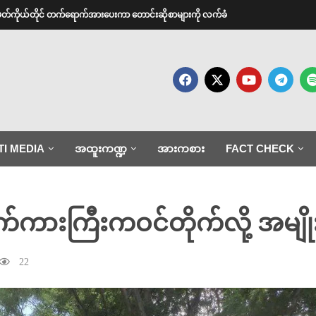
အမတ်ကိုယ်တိုင် တက်ရောက်အားပေးကာ တောင်းဆိုစာများကို လက်ခံ
TI MEDIA
အထူးကဏ္ဍ
အားကစား
FACT CHECK
်ကားကြီးကဝင်တိုက်လို့ အမျို
22