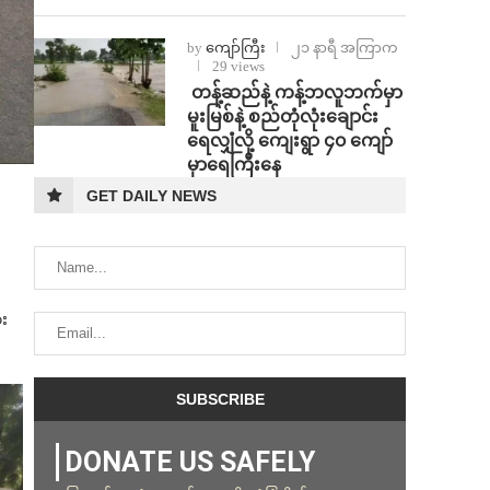
by
ကျော်ကြီး
၂၁ နာရီ အကြာက
29 views
⁩ ⁨တန့်ဆည်နဲ့ ကန့်ဘလူဘက်မှာ
မူးမြစ်နဲ့ စည်တုံလုံးချောင်း
ရေလျှံလို့ ကျေးရွာ ၄၀ ကျော်
မှာရေကြီးနေ
GET DAILY NEWS
း
DONATE US SAFELY