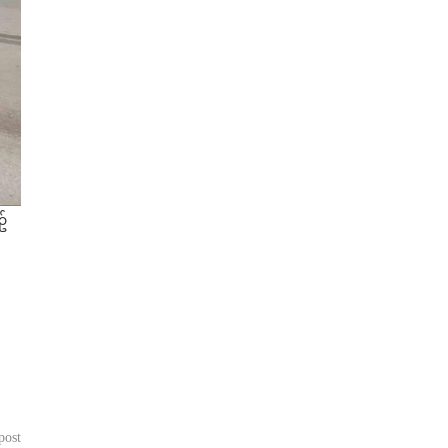
ဥ်
post