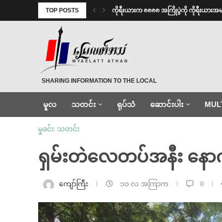
TOP POSTS
ကိုရီးယားက ၈၈၈၈ အကြိုပွဲကို ကိုရီးယား
MYAELATT ATHAN
SHARING INFORMATION TO THE LOCAL
မူလ
သတင်း
ရုပ်သံ
ဆောင်းပါး
MUL
မှုခင်း
,
သတင်း
ရှမ်းတဲလေတပ်အနီး နောက
ကျော်ကြီး
၁၀ လ အကြာက
0