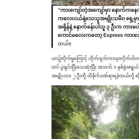
“ကားကျော်တဲ့အကျော်မှာ နောက်ကနေ
ကလေးငယ်နဲ့သေသူအမျိုးသမီး၊ ရှေ့မှာ
အရှိန်နဲ့ နောက်ခန်းပါသူ ၃ ဦးက ကာ
ကောင်မလေးကတော့ Express ကားအ
တယ်။
ယာဥ်တိုက်မှုကြောင့် ဟိုက်ဂျက်ကားမှာလိုက်
တင် ပွဲချင်းပြီးသေဆုံးပြီး အသက် ၁ နှစ်ခ
အမျိုးသား ၂ ဦးတို့ ထိခိုက်ဒဏ်ရာရခဲ့တယ်လို့ 