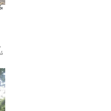
်၊
ာ
ယ်