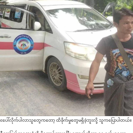
s ကားပေါ်လိုက်ပါလာသူတွေကတော့ ထိခိုက်မှုတွေမရှိခဲ့ဘူးလို့ သူကပြောပါတယ်။