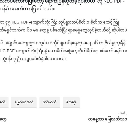
က်ပဲကောက်ပြီးတော့ နောက်ပြန်ဆုတ်ခဲ့ရပါတယ်”
လို့ KLG PDF-
းတာဝန်ခံ အေတီက ပြောပါတယ်။
၊ ဗျူဟာ ၄၅ KLG PDF-ကျောက်လုံးကြီး လှုပ်ရှားတပ်စိတ် ၁ စိတ်က စောင့်ကြို
စ်ကော်မရှင်ဘက်က ၆၀ မမ တွေနဲ့ ပစ်ခတ်ပြီး ရှာဖွေမှုတွေလုပ်ခဲ့တယ်လို့ ဆိုပါတ
၊ ချောင်းမကျေးရွာအတွင်း အထိုင်ချတပ်စွဲနေတဲ့ ခမရ ၁၆ က ဗိုလ်မှူးသူရိန်
LG PDF-ကျောက်လုံးကြီး နဲ့ မဟာမိတ်အဖွဲ့တွေတိုက်ခိုက်ရာ စစ်ကော်မရှင်ဘ
ုံ့ပန်း ၄ ဦး အရှင်ဖမ်းမိခဲ့ပါသေးတယ်။
်ခတ်
မြေလတ်အသံ
ယင်းမာပင်
သေဆုံး
next 
်တွေ
တနေ့တာ မြေလတ်သတ