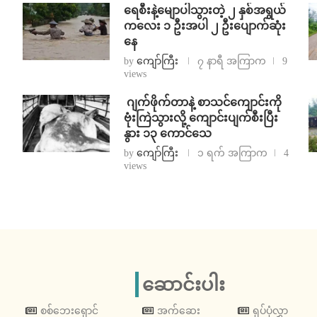
ရေစီးနဲ့မျောပါသွားတဲ့ ၂ နှစ်အရွယ်
ကလေး ၁ ဦးအပါ ၂ ဦးပျောက်ဆုံး
နေ
by
ကျော်ကြီး
၇ နာရီ အကြာက
9
views
⁨⁩ ⁨ဂျက်ဖိုက်တာနဲ့ စာသင်ကျောင်းကို
ဗုံးကြဲသွားလို့ ကျောင်းပျက်စီးပြီး
နွား ၁၃ ကောင်သေ
by
ကျော်ကြီး
၁ ရက် အကြာက
4
views
ဆောင်းပါး
စစ်ဘေးရှောင်
အက်ဆေး
ရုပ်ပုံလွှာ