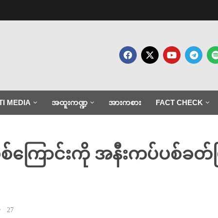
TI MEDIA
အထူးကဏ္ဍ
အားကစား
FACT CHECK
့စစ်ကြောင်းကို အနီးကပ်ပစ်ခတ
27