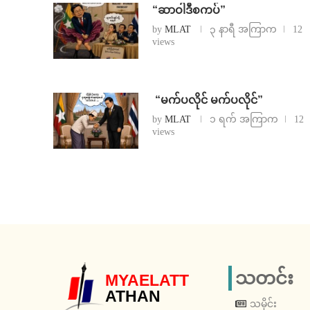
“ဆာဝါဒီစကပ်”
by
MLAT
၃ နာရီ အကြာက
12
views
⁨ ⁨“မက်ပလိုင် မက်ပလိုင်”
by
MLAT
၁ ရက် အကြာက
12
views
သတင်း
MYAELATT
ATHAN
သမိုင်း