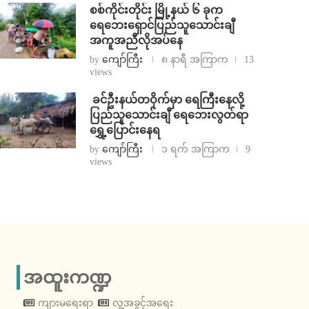
စစ်ကိုင်းတိုင်း မြို့နယ် ၆ ခုက
ရေဘေးရှောင်ပြည်သူသောင်းချီ
အကူအညီလိုအပ်နေ
by
ကျော်ကြီး
၈ နာရီ အကြာက
13
views
⁩ ⁨ခင်ဦးနယ်တဝိုက်မှာ ရေကြီးနေလို့
ပြည်သူသောင်းချီ ရေဘေးလွတ်ရာ
ရွှေ့ပြောင်းနေရ
by
ကျော်ကြီး
၁ ရက် အကြာက
9
views
အထူးကဏ္ဍ
ကျားမရေးရာ
လူ့အခွင့်အရေး