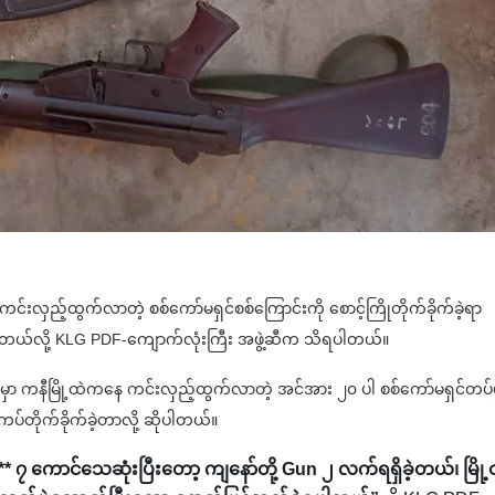
ေ ကင်းလှည့်ထွက်လာတဲ့ စစ်ကော်မရှင်စစ်ကြောင်းကို စောင့်ကြိုတိုက်ခိုက်ခဲ့ရာ
ဲ့တယ်လို့ KLG PDF-ကျောက်လုံးကြီး အဖွဲ့ဆီက သိရပါတယ်။
ှာ ကနီမြို့ထဲကနေ ကင်းလှည့်ထွက်လာတဲ့ အင်အား ၂၀ ပါ စစ်ကော်မရှင်တပ်ဖွ
ကပ်တိုက်ခိုက်ခဲ့တာလို့ ဆိုပါတယ်။
၊ စစ်** ၇ ကောင်သေဆုံးပြီးတော့ ကျနော်တို့ Gun ၂ လက်ရရှိခဲ့တယ်၊ မြို့