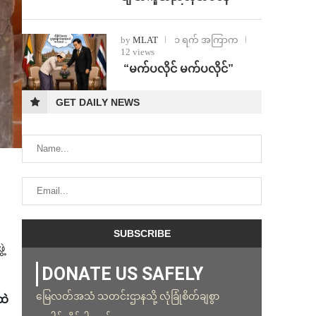
by
MLAT
၁ ရက် အကြာက
12 views
⁨ ⁨“မက်ပလိုင် မက်ပလိုင်”
GET DAILY NEWS
ဲ့
DONATE US SAFELY
မြေလတ်အသံ သတင်းဌာနသို့ လုံခြုံစိတ်ချစွာ
ထဲ