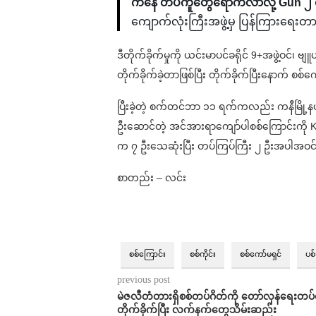
ကနေ တပ်ကူတွေရောက်လာလို့ Gun ၂ လ
ကျောက်လုံးကြီးအဖွဲ့မှ ပြန်ကြားရေ
ဒီတိုက်ခိုက်မှုကို ယင်းမာပင်ခရိုင် 9+အဖွဲ့ဝင်
တိုက်ခိုက်ခဲ့တာဖြစ်ပြီး တိုက်ခိုက်ပြီးနောက် စ
ပြီးခဲ့တဲ့ စက်တင်ဘာ ၁၁ ရက်ကလည်း ကနီမြို့နယ်
ဦးဆောင်တဲ့ အင်အားရာကျော်ပါစစ်ကြောင်းကို K
က ၇ ဦးသေဆုံးပြီး တပ်ကြပ်ကြီး ၂ ဦးအပါအဝင် သ
စာတည်း – လင်း
စစ်ကြောင်း
စစ်ကိုင်း
စစ်ကော်မရှင်
ပစ
previous post
မဲဇလီတံတားရှိစစ်တပ်ဂိတ်ကို တော်လှန်ရေးတပ
တိုက်ခိုက်ပြီး လက်နက်တွေသိမ်းဆည်း