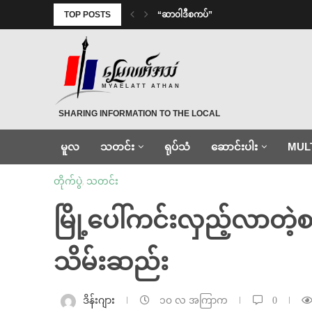
TOP POSTS
“ဆာဝါဒီစကပ်”
MYAELATT ATHAN
SHARING INFORMATION TO THE LOCAL
မူလ
သတင်း
ရုပ်သံ
ဆောင်းပါး
MUL
တိုက်ပွဲ
,
သတင်း
မြို့ပေါ်ကင်းလှည့်လာတဲ
သိမ်းဆည်း
ဒိန်းဂျား
၁၀ လ အကြာက
0