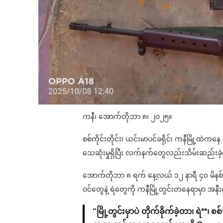
ကနီ၊ အောက်တိုဘာ ၈၊ ၂၀၂၅။
စစ်ကိုင်းတိုင်း၊ ယင်းမာပင်ခရိုင်၊ ကနီမြို့ထဲကန
သေဆုံးမှုရှိပြီး လက်နက်တွေလည်းသိမ်းဆည်းခ
အောက်တိုဘာ ၈ ရက် နေ့လယ် ၁၂ နာရီ ၄၀ မိနစ်မ
ဝင်တွေနဲ့ ရဲတွေကို ကနီမြို့တွင်းတနေရာမှာ အနီး
“မြို့တွင်းမှာပဲ တိုက်ခိုက်ခဲ့တာ၊ ရဲ**