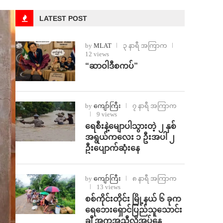
LATEST POST
by
MLAT
၃ နာရီ အကြာက
12 views
“ဆာဝါဒီစကပ်”
by
ကျော်ကြီး
၇ နာရီ အကြာက
9 views
ရေစီးနဲ့မျောပါသွားတဲ့ ၂ နှစ်
အရွယ်ကလေး ၁ ဦးအပါ ၂
ဦးပျောက်ဆုံးနေ
by
ကျော်ကြီး
၈ နာရီ အကြာက
13 views
စစ်ကိုင်းတိုင်း မြို့နယ် ၆ ခုက
ရေဘေးရှောင်ပြည်သူသောင်း
ချီ အကူအညီလိုအပ်နေ