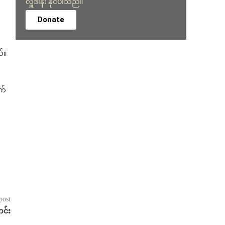
လှူဒါန်း နိုင်ပါသည်။
Donate
ယ်။
က်
post
င်း