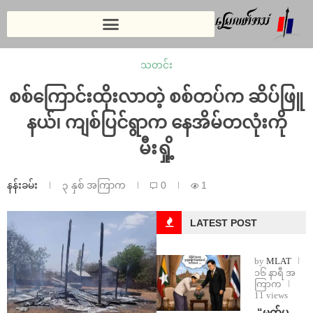
သတင်း
စစ်ကြောင်းထိုးလာတဲ့ စစ်တပ်က ဆိပ်ဖြူ
နယ်၊ ကျစ်ပြင်ရွာက နေအိမ်တလုံးကို
မီးရှို့
နန်းခမ်း
၃ နှစ် အကြာက
0
1
LATEST POST
by
MLAT
၁၆ နာရီ အ
ကြာက
11 views
⁨ ⁨“မက်ပ