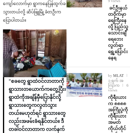
9 views
ကျော်လောက်မှာ ရွာကနေပြန်ထွက်ခ
⁩ ⁨ခင်ဦးနယ်
သွားတယ်လို့ ဆိပ်ဖြူမြို့ခံတဦးက
တဝိုက်မှာ
ရေကြီးနေ
ပြောပါတယ်။
လို့ ပြည်သူ
သောင်းချီ
ရေဘေး
လွတ်ရာ
ရွှေ့ပြောင်း
နေရ
by
MLAT
၁ ရက် အ
“စခတွေ ရွာထဲဝင်လာတာကို
ကြာက
6
ရွာသားတယောက်ကတွေ့ပြီး၊
views
ကိုရီးယား
ရွာထဲကိုအချိန်မှီပြောနိုင်လို့
က ၈၈၈၈
ရွာသားတွေကလွတ်သွား
အကြိုပွဲကို
တယ်။မဟုတ်ရင် ရွာသားတွေ
ကိုရီးယား
လည်းအဖမ်းခံရနိုင်တယ်။ ဒီ
အမတ်
ကိုယ်တိုင်
တခါဝင်လာတာက လက်နက်