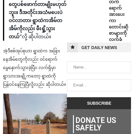
တက်
တွေပစ်ဖောက်တာမျိုးမဟုတ်
ရောက်
ဘူး။ ဒီအတိုင်းအသံမပေးပဲ
အားပေး
ကာ
ဝင်လာတာ၊ ရွာထဲကအိမ်တ
တောင်းဆို
အိမ်ကိုလည်း မီးရှို့သွား
စာများကို
တယ်”
လို့ ဆိုပါတယ်။
လက်ခံ
GET DAILY NEWS
အဲ့ဒီစစ်အုပ်စုဟာ ရွာထဲက အခြား
နေအိမ်တွေကိုလည်း ဝင်ရောက်
မွှေနှောက်သွားခဲ့ပြီး၊ လက်ရှိမှာ
ရွာသားအချို့ကတော့ ရွာထဲကို
ပြန်၀င်နေကြပြီလို့လည်း ဆိုပါတယ်။
DONATE US
SAFELY