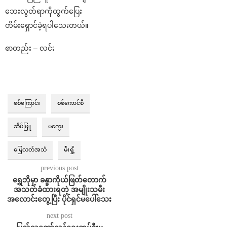
ဘေးလွတ်ရာကိုထွက်ပြေး
တိမ်းရှောင်ခဲ့ရပါသေးတယ်။
စာတည်း – လင်း
စစ်ကြောင်း
စစ်ကောင်စီ
ဆိပ်ဖြူ
မကွေး
မြေလတ်အသံ
မီးရှို့
previous post
ရွှေဘိုမှာ ခန္ခာကိုယ်ဖြတ်တောက်
အသတ်ခံထားရတဲ့ အမျိုးသမီး
အလောင်းတွေ့ပြီး ပိုင်ရှင်မပေါ်သေး
next post