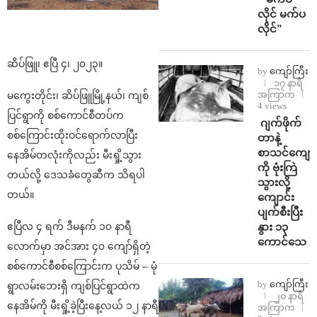
လိုင် မက်ပ
လိုင်”
ဆိပ်ဖြူ၊ ဧပြီ ၄၊ ၂၀၂၃။
by
ကျော်ကြီး
၁၇ နာရီ
အကြာက
မကွေးတိုင်း၊ ဆိပ်ဖြူမြို့နယ်၊ ကျစ်
4 views
ပြင်ရွာကို စစ်ကောင်စီတပ်က
⁨⁩ ⁨ဂျက်ဖိုက်
စစ်ကြောင်းထိုးဝင်ရောက်လာပြီး
တာနဲ့
စာသင်ကျောင
နေအိမ်တလုံးကိုလည်း မီးရှို့သွား
ကို ဗုံးကြဲ
တယ်လို့ ဒေသခံတွေဆီက သိရပါ
သွားလို့
တယ်။
ကျောင်း
ပျက်စီးပြီး
နွား ၁၃
ဧပြီလ ၄ ရက် ဒီမနက် ၁၀ နာရီ
ကောင်သေ
လောက်မှာ အင်အား ၄၀ ကျော်ရှိတဲ့
စစ်ကောင်စီစစ်ကြောင်းက ပုသိမ် – မုံ
by
ကျော်ကြီး
ရွာလမ်းဘေးရှိ ကျစ်ပြင်ရွာထဲက
၂၀ နာရီ
နေအိမ်ကို မီးရှို့ခဲ့ပြီးနေ့လယ် ၁၂ နာရီ
အကြာက