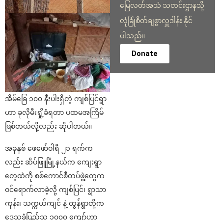
မြေလတ်အသံ သတင်းဌာနသို့
လုံခြုံစိတ်ချစွာလှူဒါန်း နိုင်
ပါသည်။
Donate
အိမ်ခြေ ၁၀၀ နီးပါးရှိတဲ့ ကျစ်ပြင်ရွာ
ဟာ ခုလိုမီးရှို့ခံရတာ ပထမအကြိမ်
ဖြစ်တယ်လို့လည်း ဆိုပါတယ်။
အခုနှစ် ဖေဖော်ဝါရီ ၂၁ ရက်က
လည်း ဆိပ်ဖြူမြို့နယ်က ကျေးရွာ
တွေထဲကို စစ်ကောင်စီတပ်ဖွဲ့တွေက
ဝင်ရောက်လာခဲ့လို့ ကျစ်ပြင်၊ ရွာသာ
ကုန်း၊ သက္ကယ်ကျင် နဲ့ ထွန်ရွာတို့က
ဒေသခံပြည်သူ ၁၀၀၀ ကျော်ဟာ