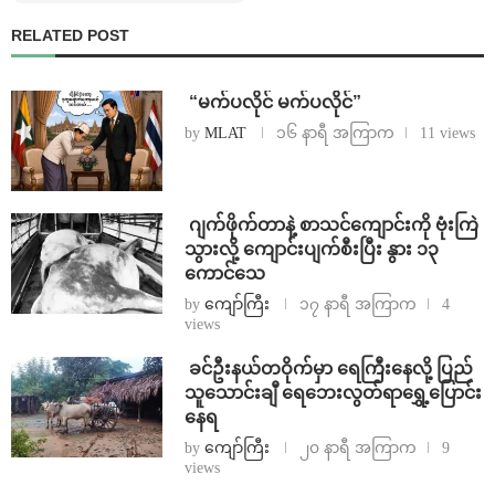
RELATED POST
⁨ ⁨“မက်ပလိုင် မက်ပလိုင်”
by
MLAT
၁၆ နာရီ အကြာက
11 views
⁨⁩ ⁨ဂျက်ဖိုက်တာနဲ့ စာသင်ကျောင်းကို ဗုံးကြဲ
သွားလို့ ကျောင်းပျက်စီးပြီး နွား ၁၃
ကောင်သေ
by
ကျော်ကြီး
၁၇ နာရီ အကြာက
4
views
⁩ ⁨ခင်ဦးနယ်တဝိုက်မှာ ရေကြီးနေလို့ ပြည်
သူသောင်းချီ ရေဘေးလွတ်ရာရွှေ့ပြောင်း
နေရ
by
ကျော်ကြီး
၂၀ နာရီ အကြာက
9
views