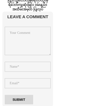
ပြည်သူ့တော်လှန်ရေးတပ်ဦးမှ
ရဲဘော်ကျဆုံးခြင်း ဝမ်းနည်း
အထိမ်းအမှတ် ပြုလုပ်
LEAVE A COMMENT