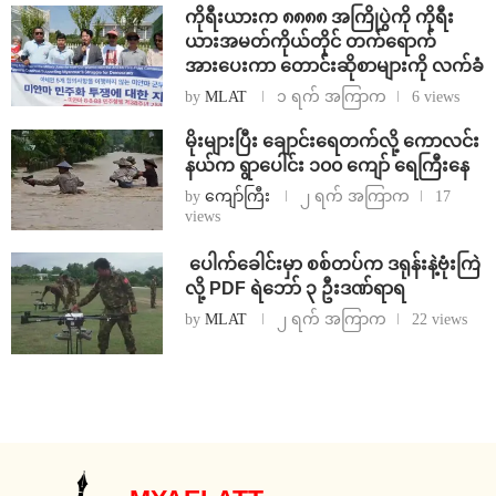
ကိုရီးယားက ၈၈၈၈ အကြိုပွဲကို ကိုရီး
ယားအမတ်ကိုယ်တိုင် တက်ရောက်
အားပေးကာ တောင်းဆိုစာများကို လက်ခံ
by
MLAT
၁ ရက် အကြာက
6 views
⁨မိုးများပြီး ချောင်းရေတက်လို့ ကောလင်း
နယ်က ရွာပေါင်း ၁၀၀ ကျော် ရေကြီးနေ
by
ကျော်ကြီး
၂ ရက် အကြာက
17
views
⁩ ⁨ပေါက်ခေါင်းမှာ စစ်တပ်က ဒရုန်းနဲ့ဗုံးကြဲ
လို့ PDF ရဲဘော် ၃ ဦးဒဏ်ရာရ
by
MLAT
၂ ရက် အကြာက
22 views