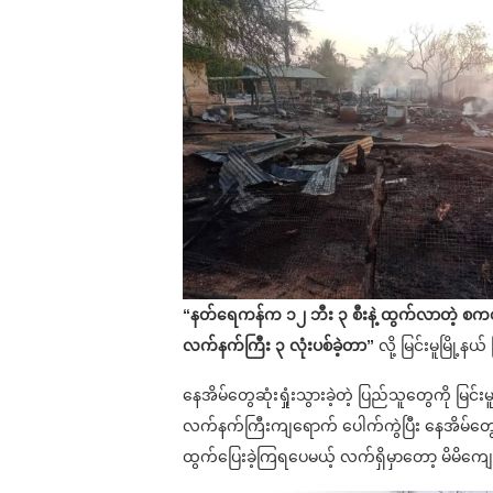
“နတ်ရေကန်က ၁၂ ဘီး ၃ စီးနဲ့ ထွက်လာတဲ့ စကစတွ
လက်နက်ကြီး ၃ လုံးပစ်ခဲ့တာ”
လို့ မြင်းမူမြို
နေအိမ်တွေဆုံးရှုံးသွားခဲ့တဲ့ ပြည်သူတွေကို မြင်
လက်နက်ကြီးကျရောက် ပေါက်ကွဲပြီး နေအိမ်တွေမ
ထွက်ပြေးခဲ့ကြရပေမယ့် လက်ရှိမှာတော့ မိမိကျေ