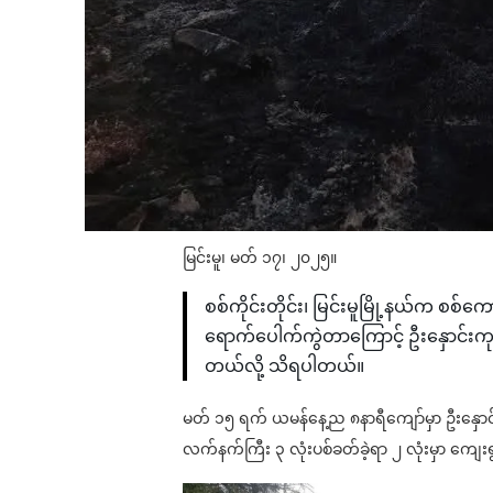
မြင်းမူ၊ မတ် ၁၇၊ ၂၀၂၅။
စစ်ကိုင်းတိုင်း၊ မြင်းမူမြို့နယ်က စ
ရောက်ပေါက်ကွဲတာကြောင့် ဦးနှောင်းကုန
တယ်လို့ သိရပါတယ်။
မတ် ၁၅ ရက် ယမန်နေ့ည ၈နာရီကျော်မှာ ဦးနှောင်းက
လက်နက်ကြီး ၃ လုံးပစ်ခတ်ခဲ့ရာ ၂ လုံးမှာ ကျေ