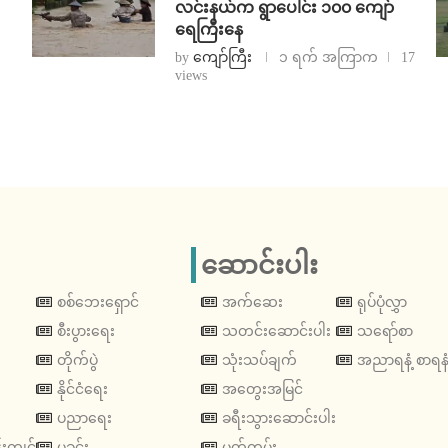
လင်းနယ်က ရွာပေါင်း ၁၀၀ ကျော်
ရေကြီးနေ
by
ကျော်ကြီး
၁ ရက် အကြာက
17
views
ဆောင်းပါး
စစ်ဘေးရှောင်
အက်ဆေး
ရုပ်ပုံလွှာ
စီးပွားရေး
သတင်းဆောင်းပါး
သရော်စာ
တိုက်ပွဲ
သုံးသပ်ချက်
အညာရနံ့ စာရနံ
နိုင်ငံရေး
အတွေးအမြင်
ပညာရေး
ခရီးသွားဆောင်းပါး
းကျင်
မှုခင်း
မှတ်တမ်း