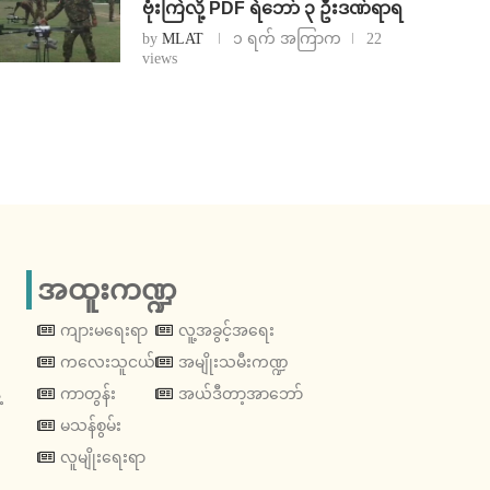
ဗုံးကြဲလို့ PDF ရဲဘော် ၃ ဦးဒဏ်ရာရ
by
MLAT
၁ ရက် အကြာက
22
views
အထူးကဏ္ဍ
ကျားမရေးရာ
လူ့အခွင့်အရေး
ကလေးသူငယ်
အမျိုးသမီးကဏ္ဍ
့
ကာတွန်း
အယ်ဒီတာ့အာဘော်
မသန်စွမ်း
လူမျိုးရေးရာ