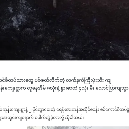
စ်ကောင်စီတပ်သားတွေ ပစ်ခတ်လိုက်တဲ့ လက်နက်ကြီးဗုံးသီး ကျ
်းကျေးရွာက လူနေအိမ် ၈လုံးနဲ့ နွားစာတဲ ၄လုံး မီး လောင်ပြာကျသွာ
ုန်းကျေးရွာနဲ့ ၂ မိုင်ကွာဝေးတဲ့ ရေပိုးစားကန်အထိုင်စခန်း စစ်ကောင်စီတပ်ဖွ
းရွာအတွင်းကျရောက် ပေါက်ကွဲခဲ့တာလို့ ဆိုပါတယ်။