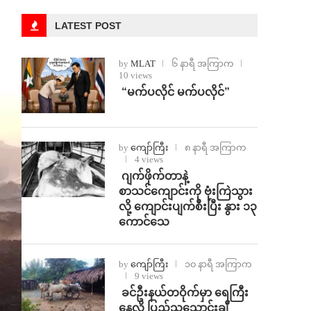
LATEST POST
by
MLAT
၆ နာရီ အကြာက
10 views
⁨ ⁨“မက်ပလိုင် မက်ပလိုင်”
by
ကျော်ကြီး
၈ နာရီ အကြာက
4 views
⁨⁩ ⁨ဂျက်ဖိုက်တာနဲ့
စာသင်ကျောင်းကို ဗုံးကြဲသွား
လို့ ကျောင်းပျက်စီးပြီး နွား ၁၃
ကောင်သေ
by
ကျော်ကြီး
၁၀ နာရီ အကြာက
9 views
⁩ ⁨ခင်ဦးနယ်တဝိုက်မှာ ရေကြီး
နေလို့ ပြည်သူသောင်းချီ