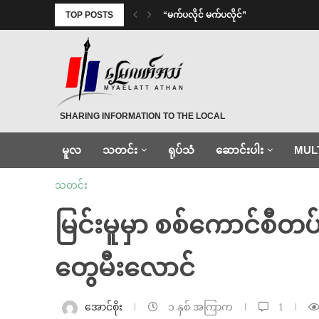
TOP POSTS
⁨ ⁨“မက်ပလိုင် မက်ပလိုင်”
MYAELATT ATHAN
SHARING INFORMATION TO THE LOCAL
မူလ
သတင်း
ရုပ်သံ
ဆောင်းပါး
MUL
သတင်း
မြင်းမူမှာ စစ်ကောင်စီတ
တွေမီးလောင်
အောင်စိုး
၁ နှစ် အကြာက
1