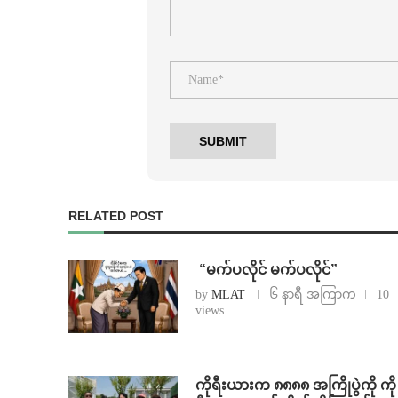
RELATED POST
⁨ ⁨“မက်ပလိုင် မက်ပလိုင်”
by
MLAT
၆ နာရီ အကြာက
10
views
ကိုရီးယားက ၈၈၈၈ အကြိုပွဲကို ကို