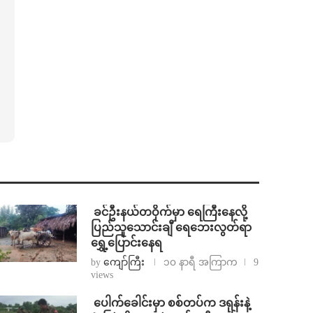
⁩ ⁨ခင်ဦးနယ်တဝိုက်မှာ ရေကြီးနေလို့
ပြည်သူသောင်းချီ ရေဘေးလွတ်ရာ
ရွှေ့ပြောင်းနေရ
by
ကျော်ကြီး
၁၀ နာရီ အကြာက
9
views
⁩ ⁨ပေါက်ခေါင်းမှာ စစ်တပ်က ဒရုန်းနဲ့