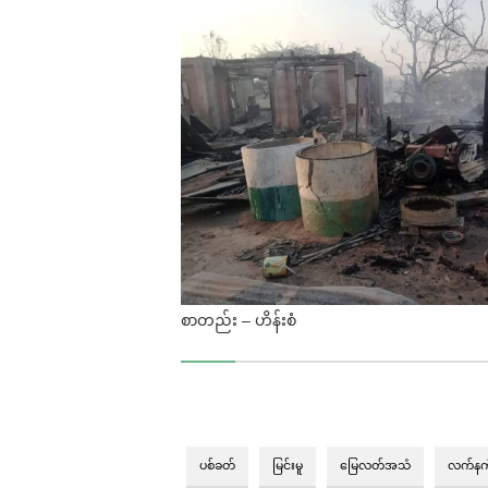
စာတည်း – ဟိန်းစံ
ပစ်ခတ်
မြင်းမူ
မြေလတ်အသံ
လက်နက်