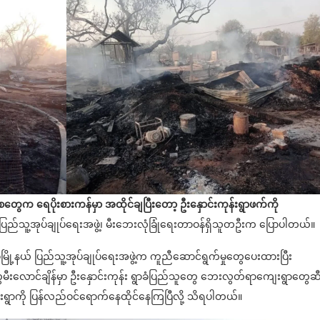
ေက ရေပိုးစားကန်မှာ အထိုင်ချပြီးတော့ ဦးနှောင်းကုန်းရွာဖက်ကို
့နယ် ပြည်သူ့အုပ်ချုပ်ရေးအဖွဲ့၊ မီးဘေးလုံခြုံရေးတာဝန်ရှိသူတဦးက ပြောပါတယ်။
းမူမြို့နယ် ပြည်သူ့အုပ်ချုပ်ရေးအဖွဲ့က ကူညီဆောင်ရွက်မှုတွေပေးထားပြီး
ီးလောင်ချိန်မှာ ဦးနှောင်းကုန်း ရွာခံပြည်သူတွေ ဘေးလွတ်ရာကျေးရွာတွေဆ
းရွာကို ပြန်လည်ဝင်ရောက်နေထိုင်နေကြပြီလို့ သိရပါတယ်။