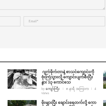
⁨⁩ ⁨ဂျက်ဖိုက်တာနဲ့ စာသင်ကျောင်းကို
ဗုံးကြဲသွားလို့ ကျောင်းပျက်စီးပြီး
နွား ၁၃ ကောင်သေ
by
ကျော်ကြီး
၈ နာရီ အကြာက
4
views
⁨မိုးများပြီး ချောင်းရေတက်လို့ ကော