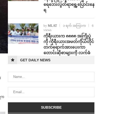
ရေဘေးလွတ်ရာရွှေ့ပြောင်းနေ
ရ
by
MLAT
၁ ရက် အကြာက
6
views
ကိုရီးယားက ၈၈၈၈ အကြိုပွဲ
ကို ကိုရီးယားအမတ်ကိုယ်တိုင်
တက်ရောက်အားပေးကာ
တောင်းဆိုစာများကို လက်ခံ
GET DAILY NEWS
း
ဲ့က