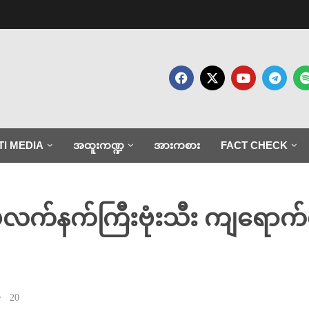
TI MEDIA
အထူးကဏ္ဍ
အားကစား
FACT CHECK
ပ်လက်နက်ကြီးဗုံးသီး ကျရောက်ပ
20