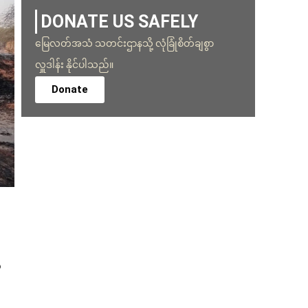
DONATE US SAFELY
မြေလတ်အသံ သတင်းဌာနသို့ လုံခြုံစိတ်ချစွာ
လှူဒါန်း နိုင်ပါသည်။
Donate
ီ