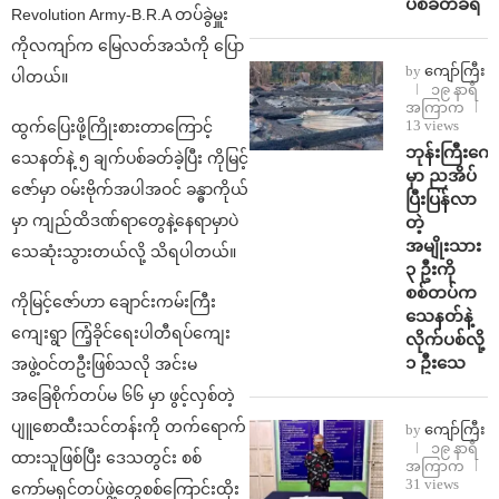
ပစ်ခတ်ခံရ
Revolution Army-B.R.A တပ်ခွဲမှူး
ကိုလကျာ်က မြေလတ်အသံကို ပြော
by
ကျော်ကြီး
ပါတယ်။
၁၉ နာရီ
အကြာက
13 views
ထွက်ပြေးဖို့ကြိုးစားတာကြောင့်
ဘုန်းကြီးကျေ
သေနတ်နဲ့ ၅ ချက်ပစ်ခတ်ခဲ့ပြီး ကိုမြင့်
မှာ ညအိပ်
ဇော်မှာ ဝမ်းဗိုက်အပါအဝင် ခန္ဓာကိုယ်
ပြီးပြန်လာ
မှာ ကျည်ထိဒဏ်ရာတွေနဲ့နေရာမှာပဲ
တဲ့
အမျိုးသား
သေဆုံးသွားတယ်လို့ သိရပါတယ်။
၃ ဦးကို
စစ်တပ်က
ကိုမြင့်ဇော်ဟာ ချောင်းကမ်းကြီး
သေနတ်နဲ့
ကျေးရွာ ကြံ့ခိုင်ရေးပါတီရပ်ကျေး
လိုက်ပစ်လို့
၁ ဦးသေ
အဖွဲ့ဝင်တဦးဖြစ်သလို အင်းမ
အခြေစိုက်တပ်မ ၆၆ မှာ ဖွင့်လှစ်တဲ့
ပျူစောထီးသင်တန်းကို တက်ရောက်
by
ကျော်ကြီး
၁၉ နာရီ
ထားသူဖြစ်ပြီး ဒေသတွင်း စစ်
အကြာက
31 views
ကော်မရှင်တပ်ဖွဲ့တွေစစ်ကြောင်းထိုး