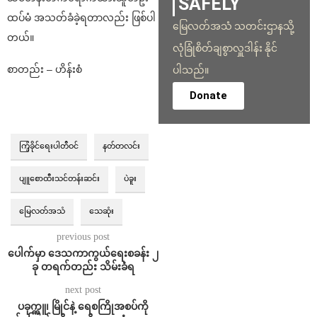
SAFELY
ထပ်မံ အသတ်ခံခဲ့ရတာလည်း ဖြစ်ပါ
မြေလတ်အသံ သတင်းဌာနသို့
တယ်။
လုံခြုံစိတ်ချစွာလှူဒါန်း နိုင်
စာတည်း – ဟိန်းစံ
ပါသည်။
Donate
ကြံ့ခိုင်ရေးပါတီဝင်
နတ်တလင်း
ပျူစောထီးသင်တန်းဆင်း
ပဲခူး
မြေလတ်အသံ
သေဆုံး
previous post
ပေါက်မှာ ဒေသကာကွယ်ရေးစခန်း ၂
ခု တရက်တည်း သိမ်းခံရ
next post
ပခုက္ကူ၊ မြိုင်နဲ့ ရေစကြိုအစပ်ကို