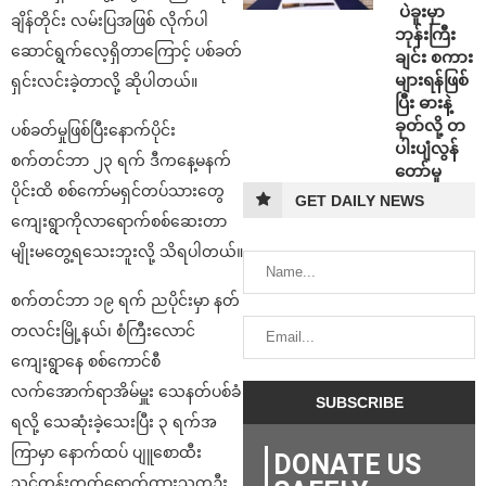
⁩ ⁨ပဲခူးမှာ
ချိန်တိုင်း လမ်းပြအဖြစ် လိုက်ပါ
ဘုန်းကြီး
ဆောင်ရွက်လေ့ရှိတာကြောင့် ပစ်ခတ်
ချင်း စကား
များရန်ဖြစ်
ရှင်းလင်းခဲ့တာလို့ ဆိုပါတယ်။
ပြီး ဓားနဲ့
ခုတ်လို့ တ
ပစ်ခတ်မှုဖြစ်ပြီးနောက်ပိုင်း
ပါးပျံလွန်
စက်တင်ဘာ ၂၃ ရက် ဒီကနေ့မနက်
တော်မူ
ပိုင်းထိ စစ်ကော်မရှင်တပ်သားတွေ
GET DAILY NEWS
ကျေးရွာကိုလာရောက်စစ်ဆေးတာ
မျိုးမတွေ့ရသေးဘူးလို့ သိရပါတယ်။
စက်တင်ဘာ ၁၉ ရက် ညပိုင်းမှာ နတ်
တလင်းမြို့နယ်၊ စံကြီးလောင်
ကျေးရွာနေ စစ်ကောင်စီ
လက်အောက်ရာအိမ်မှူး သေနတ်ပစ်ခံ
ရလို့ သေဆုံးခဲ့သေးပြီး ၃ ရက်အ
ကြာမှာ နောက်ထပ် ပျူစောထီး
DONATE US
သင်တန်းတက်ရောက်ထားသူတဦး