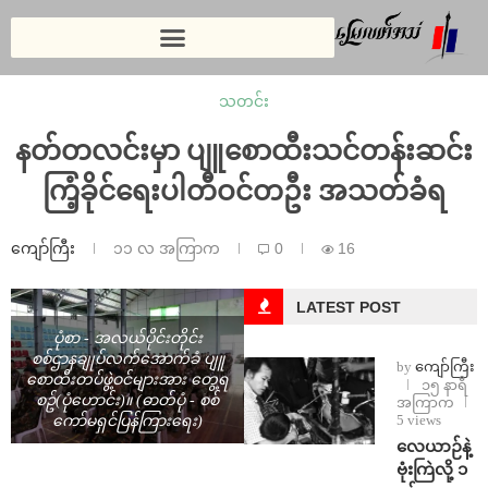
သတင်း
နတ်တလင်းမှာ ပျူစောထီးသင်တန်းဆင်း
ကြံ့ခိုင်ရေးပါတီဝင်တဦး အသတ်ခံရ
ကျော်ကြီး
၁၁ လ အကြာက
0
16
LATEST POST
ပုံစာ - အလယ်ပိုင်းတိုင်း
စစ်ဌာနချုပ်လက်အောက်ခံ ပျူ
by
ကျော်ကြီး
စောထီးတပ်ဖွဲ့ဝင်များအား တွေ့ရ
၁၅ နာရီ
စဥ်(ပုံဟောင်း)။ (ဓာတ်ပုံ - စစ်
အကြာက
5 views
ကော်မရှင်ပြန်ကြားရေး)
⁨လေယာဉ်နဲ့
ဗုံးကြဲလို့ ၁