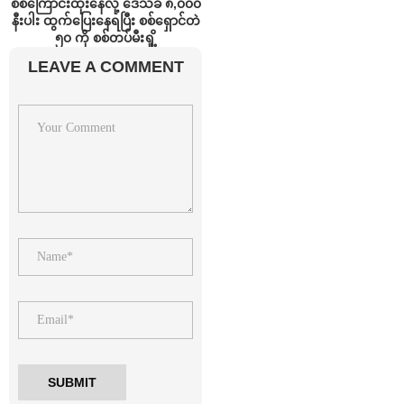
စစ်ကြောင်းထိုးနေလို့ ဒေသခံ ၈,၀၀၀
နီးပါး ထွက်ပြေးနေရပြီး စစ်ရှောင်တဲ
၅၀ ကို စစ်တပ်မီးရှို့
LEAVE A COMMENT