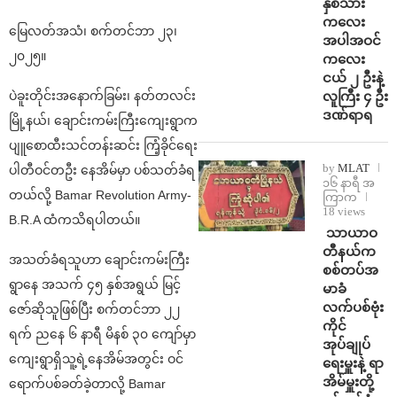
နှစ်သား
ကလေး
မြေလတ်အသံ၊ စက်တင်ဘာ ၂၃၊
အပါအဝင်
၂၀၂၅။
ကလေး
ငယ် ၂ ဦးနဲ့
လူကြီး ၄ ဦး
ပဲခူးတိုင်းအနောက်ခြမ်း၊ နတ်တလင်း
ဒဏ်ရာရ
မြို့နယ်၊ ချောင်းကမ်းကြီးကျေးရွာက
ပျူစောထီးသင်တန်းဆင်း ကြံ့ခိုင်ရေး
by
MLAT
ပါတီဝင်တဦး နေအိမ်မှာ ပစ်သတ်ခံရ
၁၆ နာရီ အ
တယ်လို့ Bamar Revolution Army-
ကြာက
18 views
B.R.A ထံကသိရပါတယ်။
⁩ ⁨သာယာဝ
တီနယ်က
အသတ်ခံရသူဟာ ချောင်းကမ်းကြီး
စစ်တပ်အ
ရွာနေ အသက် ၄၅ နှစ်အရွယ် မြင့်
မာခံ
လက်ပစ်ဗုံး
ဇော်ဆိုသူဖြစ်ပြီး စက်တင်ဘာ ၂၂
ကိုင်
ရက် ညနေ ၆ နာရီ မိနစ် ၃၀ ကျော်မှာ
အုပ်ချုပ်
ကျေးရွာရှိသူ့ရဲ့နေအိမ်အတွင်း ဝင်
ရေးမှူးနဲ့ ရာ
အိမ်မှူးတို့
ရောက်ပစ်ခတ်ခဲ့တာလို့ Bamar