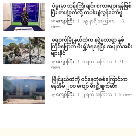
⁩ ⁨ပဲခူးမှာ ဘုန်းကြီးချင်း စကားများရန်ဖြစ်
ပြီး ဓားနဲ့ခုတ်လို့ တပါးပျံလွန်တော်မူ
by
ကျော်ကြီး
၁၉ နာရီ အကြာက
31
views
⁩ ⁨ချောက်မြို့နယ်ထဲက နရွဲတောရွာ နှစ်
ကြိမ်မြောက် မီးရှို့ခံရနေပြီး အပျက်အစီး
များနိုင်
by
ကျော်ကြီး
၁ ရက် အကြာက
31
views
⁩ ⁨မြိုင်နယ်ထဲကို ဝင်နေတဲ့စစ်ကြောင်းက
နေအိမ် ၂၀၀ ကျော် မီးရှိူ့ဖျက်ဆီး
by
ကျော်ကြီး
၂ ရက် အကြာက
9 views