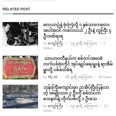
RELATED POST
⁨လေယာဉ်နဲ့ ဗုံးကြဲလို့ ၁ နှစ်သားကလေး
အပါအဝင် ကလေးငယ် ၂ ဦးနဲ့ လူကြီး ၄
ဦးဒဏ်ရာရ
by
ကျော်ကြီး
၁၅ နာရီ အကြာက
5
views
⁩ ⁨သာယာဝတီနယ်က စစ်တပ်အမာခံ
လက်ပစ်ဗုံးကိုင် အုပ်ချုပ်ရေးမှူးနဲ့ ရာအိမ်
မှူးတို့ ပစ်ခတ်ခံရ
by
MLAT
၁၆ နာရီ အကြာက
18 views
ဘုန်းကြီးကျောင်းမှာ ညအိပ်ပြီးပြန်လာ
တဲ့ အမျိုးသား ၃ ဦးကို စစ်တပ်က
သေနတ်နဲ့ လိုက်ပစ်လို့ ၁ ဦးသေ
by
ကျော်ကြီး
၁၉ နာရီ အကြာက
13
views