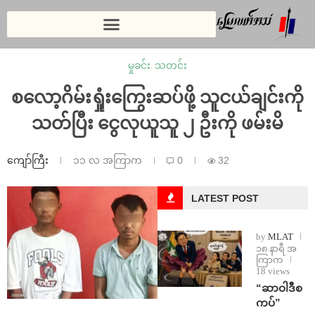
မှုခင်း
,
သတင်း
စလော့ဂိမ်းရှုံးကြွေးဆပ်ဖို့ သူငယ်ချင်းကို
သတ်ပြီး ငွေလုယူသူ ၂ ဦးကို ဖမ်းမိ
ကျော်ကြီး
၁၁ လ အကြာက
0
32
LATEST POST
by
MLAT
၁၈ နာရီ အ
ကြာက
18 views
“ဆာဝါဒီစ
ကပ်”