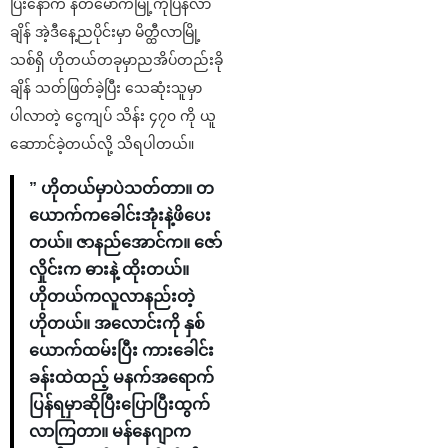
ပြီးနောက် နတ်မောက်မြို့ကိုပြန်လာ
ချိန် အဲ့ဒီနေ့ညပိုင်းမှာ မိတ္ထီလာမြို့
သစ်ရှိ ဟိုတယ်တခုမှာညအိပ်တည်းခို
ချိန် သတ်ဖြတ်ခဲ့ပြီး သေဆုံးသူမှာ
ပါလာတဲ့ ငွေကျပ် သိန်း ၄၇၀ ကို ယူ
ဆောာင်ခဲ့တယ်လို့ သိရပါတယ်။
” ဟိုတယ်မှာပဲသတ်တာ။ တ
ယောက်ကခေါင်းအုံးနဲ့ဖိပေး
တယ်။ ဇာနည်အောင်က။ ဇော်
လှိုင်းက ဓားနဲ့ ထိုးတယ်။
ဟိုတယ်ကလူလာနည်းတဲ့
ဟိုတယ်။ အလောင်းကို နှစ်
ယောက်ထမ်းပြီး ကားခေါင်း
ခန်းထဲထည့် မနက်အရောက်
ပြန်ရမှာဆိုပြီးပြောပြီးထွက်
လာကြတာ။ မန်နေဂျာက