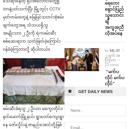
သေဆုံးနေတဲ့ ရုပ်အလောင်းတွေ့ရှိ
ရေဘေး
ရှောင်ပြည်
တာနဲ့ပတ်သက်ပြီး မြို့တွင်း CCTV
သူသောင်း
မှတ်တမ်းတွေနဲ့ မြေပြင်သတင်းစုံစမ်း
ချီ
ချက်တွေအရ သံသယရှိသူ
အကူအညီ
လိုအပ်နေ
အမျိုးသား ၂ ဦးကို ရဲကဖမ်းဆီး
စစ်ဆေးရာက သတ်ဖြတ်ခဲ့ကြောင်း
ဝန်ခံခဲ့ကြတာလို့ ဆိုပါတယ်။
by
MLAT
၂ ရက် အ
ကြာက
13 views
⁨ ⁨“မက်ပ
လိုင် မက်ပ
လိုင်”
GET DAILY NEWS
ဖမ်းဆီးခံရသူ ၂ ဦးဟာ မကွေးတိုင်း၊
နတ်မောက်မြို့နယ်၊ ရွာတော်ကျေးရွာ
နေ ဇော်လှိုင်းနဲ့ ဇာနည်အောင်တို့ဖြစ်