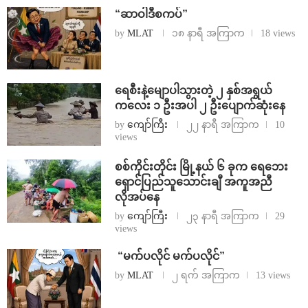
“ဆာဝါဒီစကပ်”
by
MLAT
၁၈ နာရီ အကြာက
18 views
ရေစီးနဲ့မျောပါသွားတဲ့ ၂ နှစ်အရွယ်
ကလေး ၁ ဦးအပါ ၂ ဦးပျောက်ဆုံးနေ
by
ကျော်ကြီး
၂၂ နာရီ အကြာက
10
views
စစ်ကိုင်းတိုင်း မြို့နယ် ၆ ခုက ရေဘေး
ရှောင်ပြည်သူသောင်းချီ အကူအညီ
လိုအပ်နေ
by
ကျော်ကြီး
၂၃ နာရီ အကြာက
29
views
⁨ ⁨“မက်ပလိုင် မက်ပလိုင်”
by
MLAT
၂ ရက် အကြာက
13 views