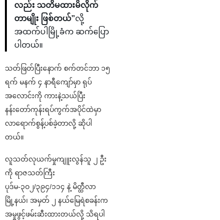
လည်း သတိမထားမိလိုက်
တာမျိုး ဖြစ်တယ်”
လို့
အထက်ပါမြို့ခံက ဆက်ပြော
ပါတယ်။
သတ်ဖြတ်ပြီးနောက် စက်တင်ဘာ ၁၅
ရက် မနက် ၄ နာရီကျော်မှာ ရုပ်
အလောင်းကို ကားနဲ့သယ်ပြီး
နန်းတော်ကုန်းရပ်ကွက်အပိုင်ထဲမှာ
လာရောက်စွန့်ပစ်ခဲ့တာလို့ ဆိုပါ
တယ်။
လူသတ်လုယက်မှုကျူးလွန်သူ ၂ ဦး
ကို ရာဇသတ်ကြီး
ပုဒ်မ-၃ဝ၂/၃၉၄/၁၁၄ နဲ့ မိတ္ထီလာ
မြို့နယ်၊ အမှတ် ၂ နယ်မြေရဲစခန်းက
အမှုဖွင့်ဖမ်းဆီးထားတယ်လို့ သိရပါ