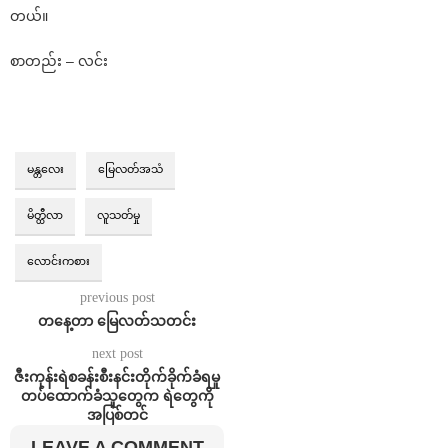
တယ်။
စာတည်း – လင်း
မန္တလေး
မြေလတ်အသံ
မိတ္ထီလာ
လူသတ်မှု
လောင်းကစား
previous post
တနေ့တာ မြေလတ်သတင်း
next post
ဇီးကုန်းရဲစခန်းစီးနင်းတိုက်ခိုက်ခံရမှု
တပ်ထောက်ခံသူတွေက ရဲတွေကို
အပြစ်တင်
LEAVE A COMMENT