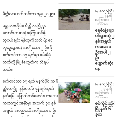
by
ကျော်ကြီး
မိတ္ထီလာ၊ စက်တင်ဘာ ၁၉၊ ၂၀၂၅။
၂၂ နာရီ
အကြာက
10 views
မန္တလေးတိုင်း၊ မိတ္ထီလာမြို့မှာ
ရေစီးနဲ့မျော
လောင်းကစားရှုံးကြွေးဆပ်ဖို့
ပါသွားတဲ့ ၂
သူငယ်ချင်းဖြစ်သူကိုသတ်ပြီး ငွေ
နှစ်အရွယ်
ကလေး ၁
လုယူသွားတဲ့ အမျိုးသား ၂ ဦးကို
ဦးအပါ ၂
စက်တင်ဘာ ၁၇ ရက်မှာ ဖမ်းမိခဲ့
ဦး
တယ်လို့ မြို့ခံတွေထံက သိရပါ
ပျောက်ဆုံး
နေ
တယ်။
စက်တင်ဘာ ၁၅ ရက် မနက်ပိုင်းက မိ
by
ကျော်ကြီး
တ္ထီလာမြို့၊ နန်းတော်ကုန်းရပ်ကွက်
၂၃ နာရီ
အကြာက
နယ်မြေ၊ မြောက်ကန်စောင်း၊ ကလေး
29 views
စစ်ကိုင်းတိုင်း
ကစားကွင်းအနီးမှာ အသက် ၃၀ နှစ်
မြို့နယ် ၆
အရွယ် အမည်မသိအမျိုးသား ၁ ဦး
ခုက