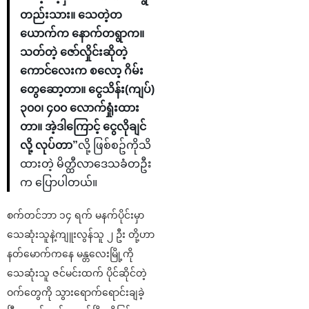
တည်းသား။ သေတဲ့တ
ယောက်က နောက်တရွာက။
သတ်တဲ့ ဇော်လှိုင်းဆိုတဲ့
ကောင်လေးက စလော့ ဂိမ်း
တွေဆော့တာ။ ငွေသိန်း(ကျပ်)
၃၀၀၊ ၄၀၀ လောက်ရှုံးထား
တာ။ အဲ့ဒါကြောင့် ငွေလိုချင်
လို့ လုပ်တာ”
လို့ ဖြစ်စဥ်ကိုသိ
ထားတဲ့ မိတ္ထီလာဒေသခံတဦး
က ပြောပါတယ်။
စက်တင်ဘာ ၁၄ ရက် မနက်ပိုင်းမှာ
သေဆုံးသူနဲ့ကျူးလွန်သူ ၂ ဦး တို့ဟာ
နတ်မောက်ကနေ မန္တလေးမြို့ကို
သေဆုံးသူ ဇင်မင်းထက် ပိုင်ဆိုင်တဲ့
ဝက်တွေကို သွားရောက်ရောင်းချခဲ့