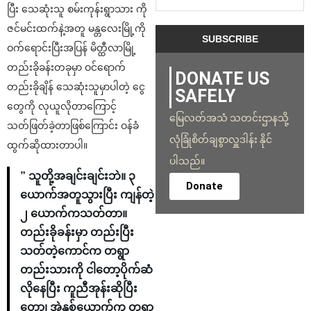
ပြီး သေဆုံးသူ စမ်းကုန်းရွာသား ကို
ဇင်မင်းထက်နဲ့အတူ မန္တလေးမြို့ကို
ဝက်ရောင်းပြီးအပြန် မိတ္ထီလာမြို့
တည်းခိုခန်းတခုမှာ ဝင်ရောက်
DONATE US
တည်းခိုချိန် သေဆုံးသူမှာပါတဲ့ ငွေ
SAFELY
တွေကို လုယူလိုတာကြောင့်
မြေလတ်အသံ သတင်းဌာနသို့
သတ်ဖြတ်ခဲ့တာဖြစ်ကြောင်း ဝန်ခံ
လုံခြုံစိတ်ချစွာလှူဒါန်း နိုင်
ထွက်ဆိုထားတာပါ။
ပါသည်။
” သူတို့အချင်းချင်းဘဲ။ ၃
Donate
ယောက်အတူသွားပြီး ကျန်တဲ့
၂ ယောက်ကသတ်တာ။
တည်းခိုခန်းမှာ တည်းပြီး
သတ်တဲ့ကောင်က တရွာ
တည်းသားကို ငါတော့ပိုက်ဆံ
လိုနေပြီး ကူညီအုန်းဆိုပြီး
တော့၊ အဲ့နှစ်ယောက်က တရွာ