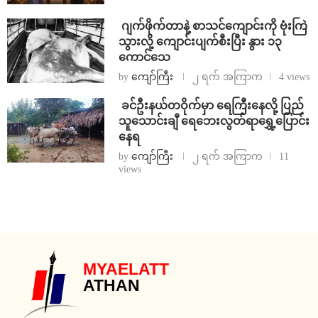
⁨⁩ ⁨ဂျက်ဖိုက်တာနဲ့ စာသင်ကျောင်းကို ဗုံးကြဲ
သွားလို့ ကျောင်းပျက်စီးပြီး နွား ၁၃
ကောင်သေ
by
ကျော်ကြီး
၂ ရက် အကြာက
4 views
⁩ ⁨ခင်ဦးနယ်တဝိုက်မှာ ရေကြီးနေလို့ ပြည်
သူသောင်းချီ ရေဘေးလွတ်ရာရွှေ့ပြောင်း
နေရ
by
ကျော်ကြီး
၂ ရက် အကြာက
11
views
MYAELATT
ATHAN