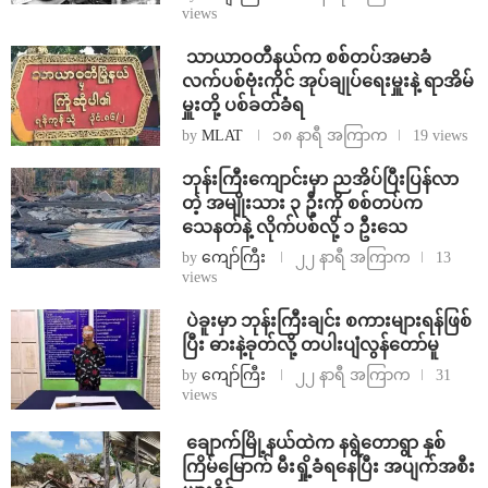
views
⁩ ⁨သာယာဝတီနယ်က စစ်တပ်အမာခံ
လက်ပစ်ဗုံးကိုင် အုပ်ချုပ်ရေးမှူးနဲ့ ရာအိမ်
မှူးတို့ ပစ်ခတ်ခံရ
by
MLAT
၁၈ နာရီ အကြာက
19 views
ဘုန်းကြီးကျောင်းမှာ ညအိပ်ပြီးပြန်လာ
တဲ့ အမျိုးသား ၃ ဦးကို စစ်တပ်က
သေနတ်နဲ့ လိုက်ပစ်လို့ ၁ ဦးသေ
by
ကျော်ကြီး
၂၂ နာရီ အကြာက
13
views
⁩ ⁨ပဲခူးမှာ ဘုန်းကြီးချင်း စကားများရန်ဖြစ်
ပြီး ဓားနဲ့ခုတ်လို့ တပါးပျံလွန်တော်မူ
by
ကျော်ကြီး
၂၂ နာရီ အကြာက
31
views
⁩ ⁨ချောက်မြို့နယ်ထဲက နရွဲတောရွာ နှစ်
ကြိမ်မြောက် မီးရှို့ခံရနေပြီး အပျက်အစီး