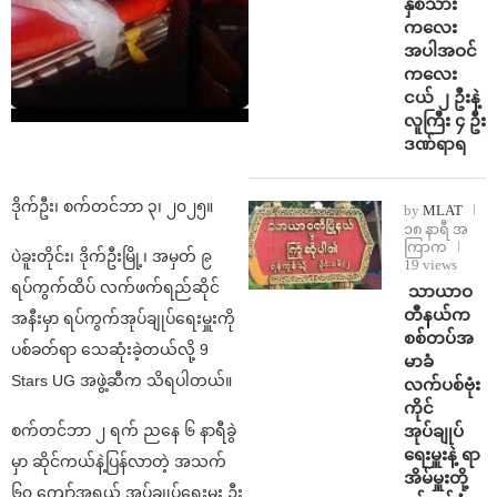
နှစ်သား
ကလေး
အပါအဝင်
ကလေး
ငယ် ၂ ဦးနဲ့
လူကြီး ၄ ဦး
ဒဏ်ရာရ
ဒိုက်ဦး၊ စက်တင်ဘာ ၃၊ ၂၀၂၅။
by
MLAT
၁၈ နာရီ အ
ကြာက
ပဲခူးတိုင်း၊ ဒိုက်ဦးမြို့၊ အမှတ် ၉
19 views
ရပ်ကွက်ထိပ် လက်ဖက်ရည်ဆိုင်
⁩ ⁨သာယာဝ
တီနယ်က
အနီးမှာ ရပ်ကွက်အုပ်ချုပ်ရေးမှူးကို
စစ်တပ်အ
ပစ်ခတ်ရာ သေဆုံးခဲ့တယ်လို့ 9
မာခံ
Stars UG အဖွဲ့ဆီက သိရပါတယ်။
လက်ပစ်ဗုံး
ကိုင်
အုပ်ချုပ်
စက်တင်ဘာ ၂ ရက် ညနေ ၆ နာရီခွဲ
ရေးမှူးနဲ့ ရာ
မှာ ဆိုင်ကယ်နဲ့ပြန်လာတဲ့ အသက်
အိမ်မှူးတို့
၆၀ ကျော်အရွယ် အုပ်ချုပ်ရေးမှူး ဦး