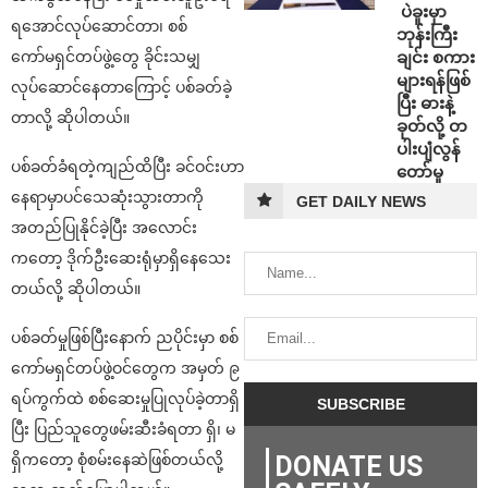
⁩ ⁨ပဲခူးမှာ
ရအောင်လုပ်ဆောင်တာ၊ စစ်
ဘုန်းကြီး
ချင်း စကား
ကော်မရှင်တပ်ဖွဲ့တွေ ခိုင်းသမျှ
များရန်ဖြစ်
လုပ်ဆောင်နေတာကြောင့် ပစ်ခတ်ခဲ့
ပြီး ဓားနဲ့
တာလို့ ဆိုပါတယ်။
ခုတ်လို့ တ
ပါးပျံလွန်
ပစ်ခတ်ခံရတဲ့ကျည်ထိပြီး ခင်ဝင်းဟာ
တော်မူ
နေရာမှာပင်သေဆုံးသွားတာကို
GET DAILY NEWS
အတည်ပြုနိုင်ခဲ့ပြီး အလောင်း
ကတော့ ဒိုက်ဦးဆေးရုံမှာရှိနေသေး
တယ်လို့ ဆိုပါတယ်။
ပစ်ခတ်မှုဖြစ်ပြီးနောက် ညပိုင်းမှာ စစ်
ကော်မရှင်တပ်ဖွဲ့ဝင်တွေက အမှတ် ၉
ရပ်ကွက်ထဲ စစ်ဆေးမှုပြုလုပ်ခဲ့တာရှိ
ပြီး ပြည်သူတွေဖမ်းဆီးခံရတာ ရှိ၊ မ
DONATE US
ရှိကတော့ စုံစမ်းနေဆဲဖြစ်တယ်လို့