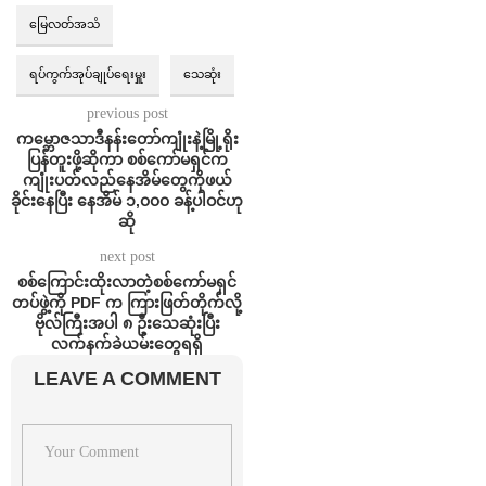
မြေလတ်အသံ
ရပ်ကွက်အုပ်ချုပ်‌ရေးမှူး
သေဆုံး
previous post
ကမ္ဘောဇသာဒီနန်းတော်ကျုံးနဲ့မြို့ရိုး
ပြန်တူးဖို့ဆိုကာ စစ်ကော်မရှင်က
ကျုံးပတ်လည်နေအိမ်တွေကိုဖယ်
ခိုင်းနေပြီး နေအိမ် ၁,၀၀၀ ခန့်ပါဝင်ဟု
ဆို
next post
စစ်ကြောင်းထိုးလာတဲ့စစ်ကော်မရှင်
တပ်ဖွဲ့ကို PDF က ကြားဖြတ်တိုက်လို့
ဗိုလ်ကြီးအပါ ၈ ဦးသေဆုံးပြီး
လက်နက်ခဲယမ်းတွေရရှိ
LEAVE A COMMENT