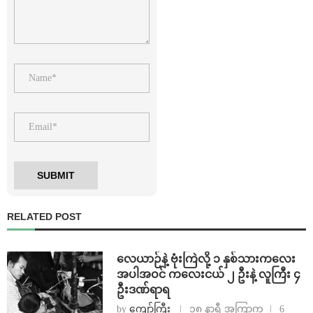
RELATED POST
⁨လေယာဉ်နဲ့ ဗုံးကြဲလို့ ၁ နှစ်သားကလေး
အပါအဝင် ကလေးငယ် ၂ ဦးနဲ့ လူကြီး ၄
ဦးဒဏ်ရာရ
by
ကျော်ကြီး
၁၈ နာရီ အကြာက
6