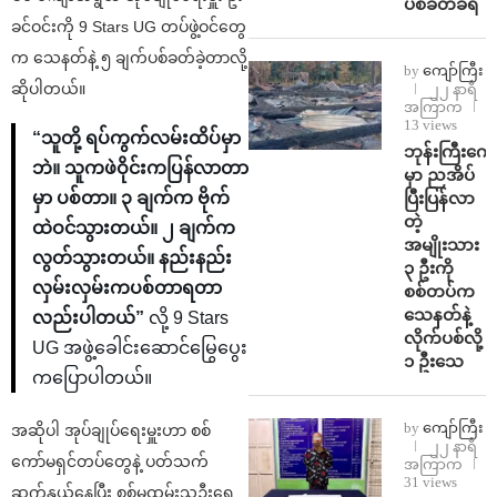
ပစ်ခတ်ခံရ
ခင်ဝင်းကို 9 Stars UG တပ်ဖွဲ့ဝင်တွေ
က သေနတ်နဲ့ ၅ ချက်ပစ်ခတ်ခဲ့တာလို့
by
ကျော်ကြီး
ဆိုပါတယ်။
၂၂ နာရီ
အကြာက
13 views
“သူတို့ ရပ်ကွက်လမ်းထိပ်မှာ
ဘုန်းကြီးကျေ
ဘဲ။ သူကဖဲဝိုင်းကပြန်လာတာ
မှာ ညအိပ်
ပြီးပြန်လာ
မှာ ပစ်တာ။ ၃ ချက်က ဗိုက်
တဲ့
ထဲဝင်သွားတယ်။ ၂ ချက်က
အမျိုးသား
လွတ်သွားတယ်။ နည်းနည်း
၃ ဦးကို
လှမ်းလှမ်းကပစ်တာရတာ
စစ်တပ်က
သေနတ်နဲ့
လည်းပါတယ်”
လို့ 9 Stars
လိုက်ပစ်လို့
UG အဖွဲ့ခေါင်းဆောင်မြွေပွေး
၁ ဦးသေ
ကပြောပါတယ်။
by
ကျော်ကြီး
အဆိုပါ အုပ်ချုပ်ရေးမှူးဟာ စစ်
၂၂ နာရီ
ကော်မရှင်တပ်တွေနဲ့ ပတ်သက်
အကြာက
31 views
ဆက်နွယ်နေပြီး စစ်မှုထမ်းသူဦးရေ