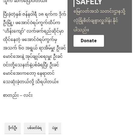
SAFELY
သူက ဆက်ပြောပါတယ်။
မြေလတ်အသံ သတင်းဌာနသို့
ပြီးခဲ့တဲ့နှစ် ဇန်နဝါရီ ၁၈ ရက်က ဒိုက်
လုံခြုံစိတ်ချစွာလှူဒါန်း နိုင်
ဦးမြို့၊ ဖအောင်ဝဲရပ်ကွက်ထိပ်က
ပါသည်။
“ဟိန်းကျော်” လက်ဖက်ရည်ဆိုင်မှာ
ထိုင်နေတဲ့ ဖအောင်ဝဲရပ်ကွက်မှ
Donate
အသက် ၆၀ အရွယ် ရာအိမ်မှူး ဦးခင်
မောင်အေးနဲ့ အုပ်ချုပ်ရေးမှူး ဦးခင်
ဝင်းတို့သေနတ်နဲ့ပစ်ခံရပြီး ဦးခင်
မောင်အေးကတော့ နေရာတင်
သေဆုံးခဲ့တယ်လို့ သိရပါတယ်။
စာတည်း – လင်း
ဒိုက်ဦး
ပစ်ခတ်ခံရ
ပဲခူး