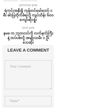
previous post
ရဲကင်းအနီးရှိ ကုန်တင်မော်တော် ၁
စီး ဓါးပြတိုက်ခံရလို့ ကျပ်သိန်း ၆၀၀
ကျော်ဆုံးရှုံး
next post
နမခ က ဘုတလင်ကို လက်နက်ကြီး
နဲ့ ထပ်ပစ်လို့ အမျိုးသမီး ၁ ဦး
သေဆုံး
LEAVE A COMMENT