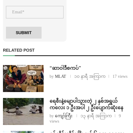
RELATED POST
“ဆာဝါဒီစကပ်”
by
MLAT
၁၀ နာရီ အကြာက
17 views
ရေစီးနဲ့မျောပါသွားတဲ့ ၂ နှစ်အရွယ်
ကလေး ၁ ဦးအပါ ၂ ဦးပျောက်ဆုံးနေ
by
ကျော်ကြီး
၁၃ နာရီ အကြာက
9
views