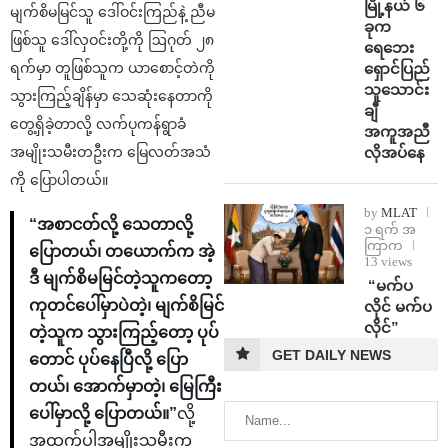
မြို့နယ် ၆
မျက်စိမမြင်သူ ဒေါ်ဝင်းကြည်နဲ့ ညီမ
ခုက
ဖြစ်သူ ဒေါ်လှဝင်းတို့ကို ဩဂုတ် ၂၈
ရေဘေး
ရှောင်ပြည်
ရက်မှာ တူဖြစ်သူက ယာစောင့်တဲကို
သူသောင်း
သွားကြည့်ချိန်မှာ သေဆုံးနေတာကို
ချီ
တွေ့ရှိခဲ့တာလို့ လက်ပုကန်ရွာခံ
အကူအညီ
လိုအပ်နေ
အမျိုးသမီးတဦးက မြေလတ်အသံ
ကို ပြောပါတယ်။
by
MLAT
“အစာငတ်လို့ သေတာလို့
၁ ရက် အ
ကြာက
ပြောတယ်၊ တယောက်က အဲ့
13 views
ဒီ မျက်စိမမြင်တဲ့သူကတော့
⁨ ⁨“မက်ပ
ကုတင်ပေါ်မှာပဲတဲ့၊ မျက်စိမြင်
လိုင် မက်ပ
လိုင်”
တဲ့သူက သွားကြည့်တော့ ပုပ်
GET DAILY NEWS
တောင် ပုပ်နေပြီလို့ ပြော
တယ်၊ အောက်မှာတဲ့၊ မြေကြီး
ပေါ်မှာလို့ ပြောတယ်။”
လို့
အထက်ပါအမျိုးသမီးက