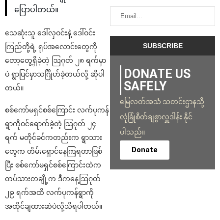
ပြောပါတယ်။
သေဆုံးသူ ဒေါ်လှဝင်းနဲ့ ဒေါ်ဝင်း
ကြည်တို့ရဲ့ ရုပ်အလောင်းတွေကို
တော့တွေ့ရှိခဲ့တဲ့ ဩဂုတ် ၂၈ ရက်မှာ
DONATE US
ပဲ ရွာပြင်မှာသင်္ဂြိုဟ်ခဲ့တယ်လို့ ဆိုပါ
SAFELY
တယ်။
မြေလတ်အသံ သတင်းဌာနသို့
စစ်ကော်မရှင်စစ်ကြောင်း လက်ပုကန်
လုံခြုံစိတ်ချစွာလှူဒါန်း နိုင်
ရွာကိုဝင်ရောက်ခဲ့တဲ့ သြဂုတ် ၂၄
ပါသည်။
ရက် မတိုင်ခင်ကတည်းက ရွာသား
Donate
တွေက တိမ်းရှောင်နေကြရတာဖြစ်
ပြီး စစ်ကော်မရှင်စစ်ကြောင်းထဲက
တပ်သားတချို့က ဒီကနေ့ဩဂုတ်
၂၉ ရက်အထိ လက်ပုကန်ရွာကို
အထိုင်ချထားဆဲပဲလို့သိရပါတယ်။