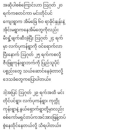
အဆိုပါစစ်ကြောင်းဟာ သြဂုတ် ၂၀
ရက်ကစတင်ကာ မင်းတိုင်ပင်
ကျေးရွာက အိမ်ခြေ ၆၀ ရာခိုင်နှုန်းနဲ့
အိုင်းမရွာကနေအိမ်တွေကိုလည်း
မီးရှို့ဖျက်ဆီးခဲ့ပြီး သြဂုတ် ၂၄ ရက်
မှာ လက်ပုကန်ရွာကို ဝင်ရောက်လာ
ပြီးနောက် ဩဂုတ် ၂၅ ရက်ကစလို့
ဇီးဖြူကုန်းရွာဘက်ကို ပြည်သူပိုင်
ပစ္စည်းတွေ သယ်ဆောင်နေခဲ့တာလို့
ဒေသခံတွေကပြောပါတယ်။
ဒါ့အပြင် ဩဂုတ် ၂၉ ရက်အထိ မင်း
တိုင်ပင်ရွာ၊ လက်ပုကန်ရွာ၊ ကုက္ကို
ကုန်းရွာနဲ့ နွယ်ရှောက်ရွာတို့မှာလည်း
စစ်ကော်မရှင်တပ်ကအင်အားဖြန့်တပ်
စွဲနေထိုင်နေတယ်လို့ သိရပါတယ်။