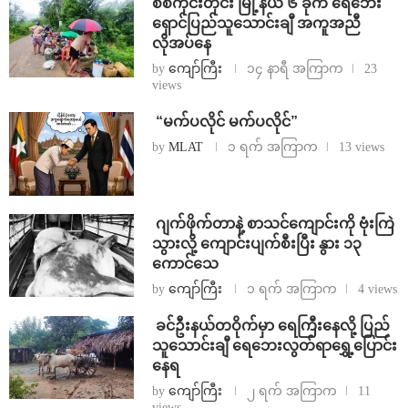
စစ်ကိုင်းတိုင်း မြို့နယ် ၆ ခုက ရေဘေး
ရှောင်ပြည်သူသောင်းချီ အကူအညီ
လိုအပ်နေ
by
ကျော်ကြီး
၁၄ နာရီ အကြာက
23
views
⁨ ⁨“မက်ပလိုင် မက်ပလိုင်”
by
MLAT
၁ ရက် အကြာက
13 views
⁨⁩ ⁨ဂျက်ဖိုက်တာနဲ့ စာသင်ကျောင်းကို ဗုံးကြဲ
သွားလို့ ကျောင်းပျက်စီးပြီး နွား ၁၃
ကောင်သေ
by
ကျော်ကြီး
၁ ရက် အကြာက
4 views
⁩ ⁨ခင်ဦးနယ်တဝိုက်မှာ ရေကြီးနေလို့ ပြည်
သူသောင်းချီ ရေဘေးလွတ်ရာရွှေ့ပြောင်း
နေရ
by
ကျော်ကြီး
၂ ရက် အကြာက
11
views