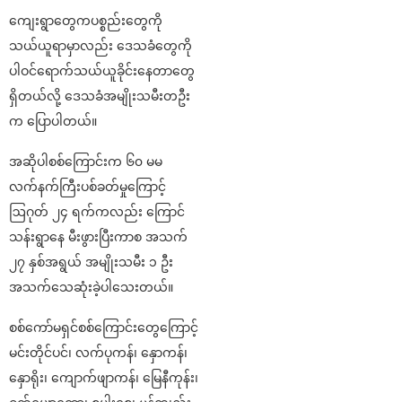
ကျေးရွာတွေကပစ္စည်းတွေကို
သယ်ယူရာမှာလည်း ဒေသခံတွေကို
ပါဝင်ရောက်သယ်ယူခိုင်းနေတာတွေ
ရှိတယ်လို့ ဒေသခံအမျိုးသမီးတဦး
က ပြောပါတယ်။
အဆိုပါစစ်ကြောင်းက ၆၀ မမ
လက်နက်ကြီးပစ်ခတ်မှုကြောင့်
ဩဂုတ် ၂၄ ရက်ကလည်း ကြောင်
သန်းရွာနေ မီးဖွားပြီးကာစ အသက်
၂၇ နှစ်အရွယ် အမျိုးသမီး ၁ ဦး
အသက်သေဆုံးခဲ့ပါသေးတယ်။
စစ်ကော်မရှင်စစ်ကြောင်းတွေကြောင့်
မင်းတိုင်ပင်၊ လက်ပုကန်၊ နှောကန်၊
နှောရိုး၊ ကျောက်ဖျာကန်၊ မြေနီကုန်း၊