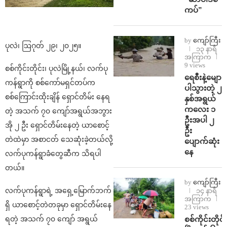
ကပ်”
by
ကျော်ကြီး
ပုလဲ၊ ဩဂုတ် ၂၉၊ ၂၀၂၅။
၁၃ နာရီ
အကြာက
9 views
စစ်ကိုင်းတိုင်း၊ ပုလဲမြို့နယ်၊ လက်ပု
ရေစီးနဲ့မျော
ကန်ရွာကို စစ်ကော်မရှင်တပ်က
ပါသွားတဲ့ ၂
စစ်ကြောင်းထိုးချိန် ရှောင်တိမ်း နေရ
နှစ်အရွယ်
ကလေး ၁
တဲ့ အသက် ၇၀ ကျော်အရွယ်အဘွား
ဦးအပါ ၂
အို ၂ ဦး ရှောင်တိမ်းနေတဲ့ ယာစောင့်
ဦး
တဲထဲမှာ အစာငတ် သေဆုံးခဲ့တယ်လို့
ပျောက်ဆုံး
နေ
လက်ပုကန်ရွာခံတွေဆီက သိရပါ
တယ်။
by
ကျော်ကြီး
လက်ပုကန်ရွာရဲ့ အရှေ့မြောက်ဘက်
၁၄ နာရီ
အကြာက
ရှိ ယာစောင့်တဲတခုမှာ ရှောင်တိမ်းနေ
23 views
စစ်ကိုင်းတိုင်း
ရတဲ့ အသက် ၇၀ ကျော် အရွယ်