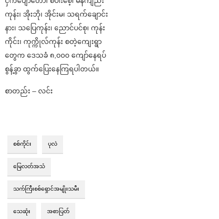
ငှက်ပျောတော၊ စပါးစေ့၊ မန်ကျည်း
ကုန်း၊ အိုးဘို၊ အိုင်းမ၊ သရက်ချောင်း
နား၊ သပြေကုန်း၊ ညောင်ပင်စု၊ ကုန်း
ကိုင်း၊ ကုက္ကိုလ်ကုန်း စတဲ့ကျေးရွာ
တွေက ဒေသခံ ၈,၀၀၀ ကျော်နေရပ်
စွန့်ခွာ ထွက်ပြေးနေကြရပါတယ်။
စာတည်း – လင်း
စစ်ကိုင်း
ပုလဲ
မြေလတ်အသံ
သက်ကြီးစစ်ရှောင်အမျိုးသမီး
သေဆုံး
အစာပြတ်