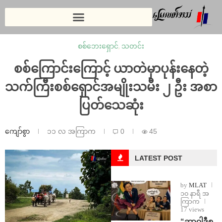
စစ်ဘေးရှောင်
,
သတင်း
စစ်ကြောင်းကြောင့် ယာတဲမှာပုန်းနေတဲ့
သက်ကြီးစစ်ရှောင်အမျိုးသမီး ၂ ဦး အစာ
ပြတ်သေဆုံး
ကျော်စွာ
၁၁ လ အကြာက
0
45
LATEST POST
by
MLAT
၁၀ နာရီ အ
ကြာက
17 views
“ဆာဝါဒီစ