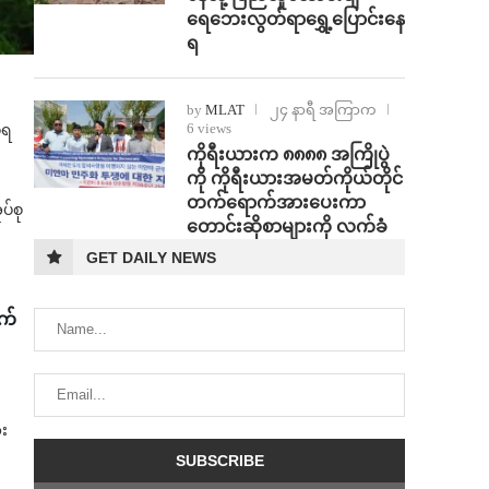
ရေဘေးလွတ်ရာရွှေ့ပြောင်းနေ
ရ
by
MLAT
၂၄ နာရီ အကြာက
6 views
ံရ
ကိုရီးယားက ၈၈၈၈ အကြိုပွဲ
ကို ကိုရီးယားအမတ်ကိုယ်တိုင်
တက်ရောက်အားပေးကာ
ပ်စု
တောင်းဆိုစာများကို လက်ခံ
GET DAILY NEWS
ာက်
ေး