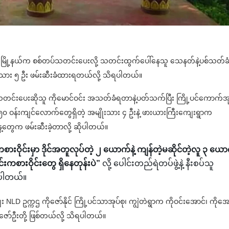
်းတည်မြို့နယ်က စစ်တပ်သတင်းပေးလို့ သတင်းထွက်ပေါ်နေသူ သေနတ်နဲ့ပစ်သတ်ခ
ာသား ၅ ဦး ဖမ်းဆီးခံထားရတယ်လို့ သိရပါတယ်။
်သတင်းပေးဆိုသူ ကိုမောင်ဝင်း အသတ်ခံရတာနဲ့ပတ်သက်ပြီး ကြို့ပင်ကောက်အု
ဝန်းကျင်လောက်တွေရှိတဲ့ အမျိုးသား ၄ ဦးနဲ့ ဖားယားကြီးကျေးရွာက
့တွေက ဖမ်းဆီးခဲ့တာလို့ ဆိုပါတယ်။
ားဝိုင်းမှာ ဒိုင်အတူလုပ်တဲ့ ၂ ယောက်နဲ့ ကျန်တဲ့မဆိုင်တဲ့လူ ၃ ယေ
်းကစားဝိုင်းတွေ ရှိနေတုန်းပဲ”
လို့ ပေါင်းတည်ရဲတပ်ဖွဲ့နဲ့ နီးစပ်သူ
ပါတယ်။
NLD ဥက္ကဌ ကိုဇော်နိုင် ကြို့ပင်သာအုပ်စု၊ ကျွဲတဲရွာက ကိုဝင်းအောင်၊ ကိုအ
်ဇော်ဦးတို့ ဖြစ်တယ်လို့ သိရပါတယ်။