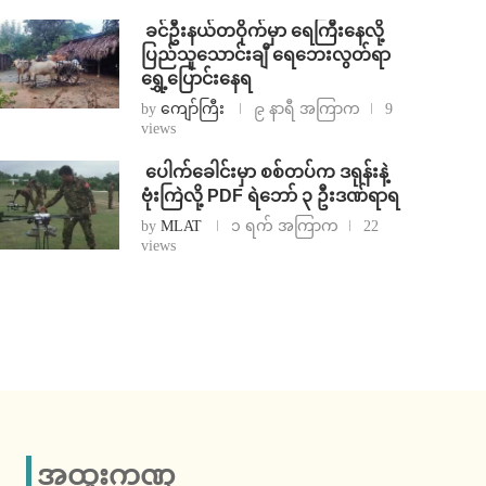
⁩ ⁨ခင်ဦးနယ်တဝိုက်မှာ ရေကြီးနေလို့
ပြည်သူသောင်းချီ ရေဘေးလွတ်ရာ
ရွှေ့ပြောင်းနေရ
by
ကျော်ကြီး
၉ နာရီ အကြာက
9
views
⁩ ⁨ပေါက်ခေါင်းမှာ စစ်တပ်က ဒရုန်းနဲ့
ဗုံးကြဲလို့ PDF ရဲဘော် ၃ ဦးဒဏ်ရာရ
by
MLAT
၁ ရက် အကြာက
22
views
အထူးကဏ္ဍ