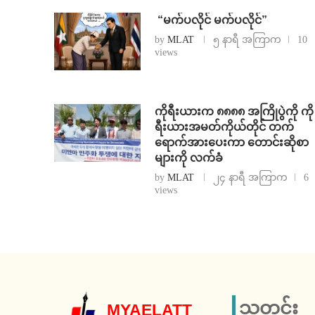
⁨ ⁨“မက်ပလိုင် မက်ပလိုင်”
by
MLAT
၅ နာရီ အကြာက
10
views
ကိုရီးယားက ၈၈၈၈ အကြိုပွဲကို ကို
ရီးယားအမတ်ကိုယ်တိုင် တက်
ရောက်အားပေးကာ တောင်းဆိုစာ
များကို လက်ခံ
by
MLAT
၂၄ နာရီ အကြာက
6
views
သတင်း
MYAELATT