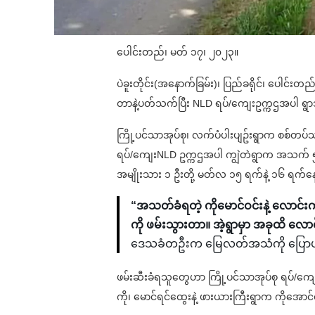
ပေါင်းတည်၊ မတ် ၁၇၊ ၂၀၂၃။
ပဲခူးတိုင်း(အနောက်ခြမ်း)၊ ပြည်ခရိုင်၊ ပေါင
တာနဲ့ပတ်သက်ပြီး NLD ရပ်/ကျေးဥက္ကဌအပါ ရွ
ကြို့ပင်သာအုပ်စု၊ လက်ပံပါးပျဥ်းရွာက စစ်တပ
ရပ်/ကျေးNLD ဥက္ကဌအပါ ကျွဲတဲရွာက အသက် ၅၀ 
အမျိုးသား ၁ ဦးတို့ မတ်လ ၁၅ ရက်နဲ့ ၁၆ ရက်နေ
“အသတ်ခံရတဲ့ ကိုမောင်ဝင်းနဲ့ လောင်းကစ
ကို ဖမ်းသွားတာ။ အဲ့ရွာမှာ အခုထိ လောင
ဒေသခံတဦးက မြေလတ်အသံကို ပြော
ဖမ်းဆီးခံရသူတွေဟာ ကြို့ပင်သာအုပ်စု ရပ်/ကျေး 
ကို၊ မောင်ရင်ထွေးနဲ့ ဖားယားကြီးရွာက ကိုအောင