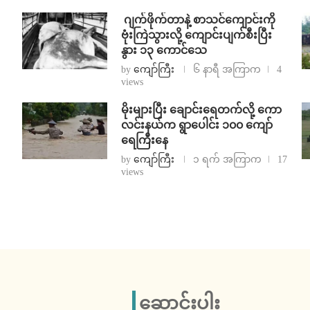
⁨⁩ ⁨ဂျက်ဖိုက်တာနဲ့ စာသင်ကျောင်းကို
ဗုံးကြဲသွားလို့ ကျောင်းပျက်စီးပြီး
နွား ၁၃ ကောင်သေ
by
ကျော်ကြီး
၆ နာရီ အကြာက
4
views
⁨မိုးများပြီး ချောင်းရေတက်လို့ ကော
လင်းနယ်က ရွာပေါင်း ၁၀၀ ကျော်
ရေကြီးနေ
by
ကျော်ကြီး
၁ ရက် အကြာက
17
views
ဆောင်းပါး