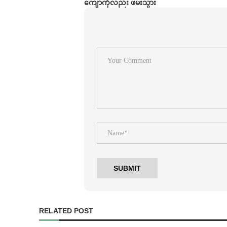
ကျော်ကိုလည်း ဖမ်းသွား
RELATED POST