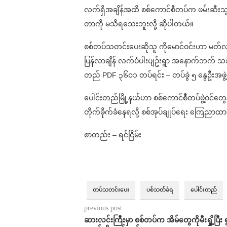
လက်ရှိအချိန်အထိ စစ်ကောင်စီတပ်က ဖမ်းဆီး
တာကို မသိရသေးဘူးလို့ ဆိုပါတယ်။
စစ်တပ်သတင်းပေးဆိုသူ ကိုမောင်ဝင်းဟာ မတ်လ ၁
ပြန်လာချိန် လက်ပံပါးပျဥ်းရွာ အနောက်ဘက် သင်္ချိ
တည် PDF ၃၆၀၁ တပ်ရင်း – တပ်ခွဲ ၅ နွေဦးအဖွဲ
ပေါင်းတည်မြို့နယ်ဟာ စစ်ကောင်စီတပ်ဖွဲ့ဝင်တွ
တိုက်ခိုက်ခံနေရလို့ စစ်အုပ်ချုပ်ရေး ကြေညာထာ
စာတည်း – ရင်ငြိမ်း
တပ်သတင်းပေး
ပစ်သတ်ခံရ
ပေါင်းတည်
previous post
ဆားလင်းကြီးမှာ စစ်တပ်က အိမ်တွေကိုမီးရှို့ပြီး