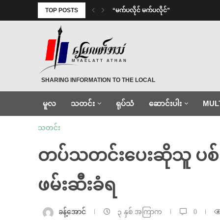
TOP POSTS
⁨ ⁨“မက်ပလိုင် မက်ပလိုင်”
MYAELATT ATHAN
SHARING INFORMATION TO THE LOCAL
မူလ
သတင်း
ရုပ်သံ
ဆောင်းပါး
MUL
သတင်း
တပ်သတင်းပေးဆိုသူ ပစ်သ
ဖမ်းဆီးခံရ
ခန့်အောင်
၃ နှစ် အကြာက
0