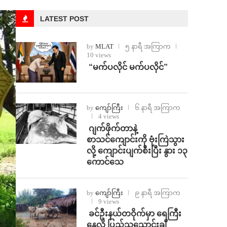
LATEST POST
by
MLAT
၅ နာရီ အကြာက
10 views
⁨ ⁨“မက်ပလိုင် မက်ပလိုင်”
by
ကျော်ကြီး
၆ နာရီ အကြာက
4 views
⁨⁩ ⁨ဂျက်ဖိုက်တာနဲ့
စာသင်ကျောင်းကို ဗုံးကြဲသွား
လို့ ကျောင်းပျက်စီးပြီး နွား ၁၃
ကောင်သေ
by
ကျော်ကြီး
၉ နာရီ အကြာက
9 views
⁩ ⁨ခင်ဦးနယ်တဝိုက်မှာ ရေကြီး
နေလို့ ပြည်သူသောင်းချီ