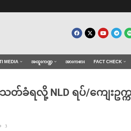
TI MEDIA
အထူးကဏ္ဍ
အားကစား
FACT CHECK
တ်ခံရလို့ NLD ရပ်/ကျေးဥက္
3