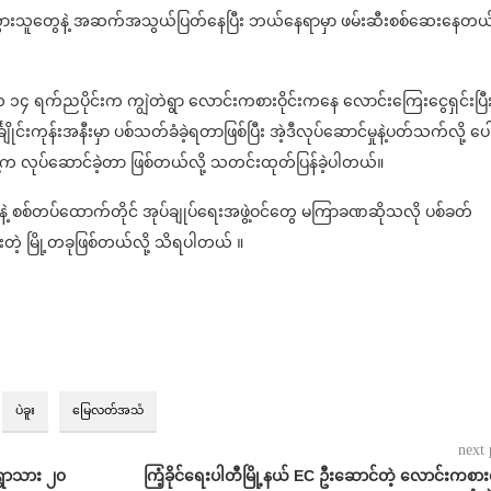
သွားသူတွေနဲ့ အဆက်အသွယ်ပြတ်နေပြီး ဘယ်နေရာမှာ ဖမ်းဆီးစစ်ဆေးနေတယ်
၄ ရက်ညပိုင်းက ကျွဲတဲရွာ လောင်းကစားဝိုင်းကနေ လောင်းကြေးငွေရှင်းပြီ
ုင်းကုန်းအနီးမှာ ပစ်သတ်ခံခဲ့ရတာဖြစ်ပြီး အဲ့ဒီလုပ်ဆောင်မှုနဲ့ပတ်သက်လို့ ပေါ
့က လုပ်ဆောင်ခဲ့တာ ဖြစ်တယ်လို့ သတင်းထုတ်ပြန်ခဲ့ပါတယ်။
ေနဲ့ စစ်တပ်ထောက်တိုင် အုပ်ချုပ်ရေးအဖွဲ့ဝင်တွေ မကြာခဏဆိုသလို ပစ်ခတ်
းတဲ့ မြို့တခုဖြစ်တယ်လို့ သိရပါတယ် ။
ပဲခူး
မြေလတ်အသံ
next 
 ရွာသား ၂၀
ကြံ့ခိုင်ရေးပါတီမြို့နယ် EC ဦးဆောင်တဲ့ လောင်းကစားဝိ