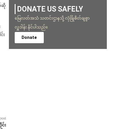
ဆို
DONATE US SAFELY
မြေလတ်အသံ သတင်းဌာနသို့ လုံခြုံစိတ်ချစွာ
း
လှူဒါန်း နိုင်ပါသည်။
င်း
Donate
post
ုင်း