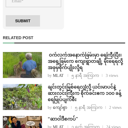
RELATED POST
⁩ ⁨ဝက်လက်အနောက်ခြမ်းမှာ ရေကြီးပြီး၊
အရှေ့ခြမ်းက ကျေးရွာတချို့ မိုးရေရလို့
အခုမှစိုက်ပျိုးလို့ရ
by
MLAT
၅ နာရီ အကြာက
3 views
ချင်းတွင်းမြစ်ရေလျှံလို့ ယင်းမာပင်နဲ့
ဆားလင်းကြီးက စိုက်ခင်းဧက ၁၀၀ ခန့်
ရေမြုပ်ပျက်စီး
by
ကျော်စွာ
၅ နာရီ အကြာက
2 views
“ဆာဝါဒီစကပ်”
by
MLAT
၁ ရက် အကြာက
24 views