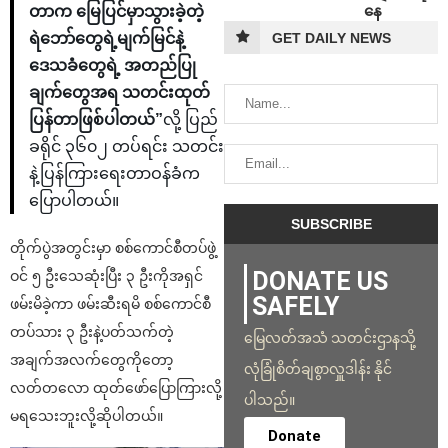
နေ
တာက မြေပြင်မှာသွားခဲ့တဲ့
GET DAILY NEWS
ရဲဘော်တွေရဲ့မျက်မြင်နဲ့
ဒေသခံတွေရဲ့ အတည်ပြု
ချက်တွေအရ သတင်းထုတ်
ပြန်တာဖြစ်ပါတယ်”
လို့ ပြည်
ခရိုင် ၃၆၀၂ တပ်ရင်း သတင်း
နဲ့ပြန်ကြားရေးတာဝန်ခံက
ပြောပါတယ်။
တိုက်ပွဲအတွင်းမှာ စစ်ကောင်စီတပ်ဖွဲ့
DONATE US
ဝင် ၅ ဦးသေဆုံးပြီး ၃ ဦးကိုအရှင်
SAFELY
ဖမ်းမိခဲ့ကာ ဖမ်းဆီးရမိ စစ်ကောင်စီ
တပ်သား ၃ ဦးနဲ့ပတ်သက်တဲ့
မြေလတ်အသံ သတင်းဌာနသို့
အချက်အလက်တွေကိုတော့
လုံခြုံစိတ်ချစွာလှူဒါန်း နိုင်
လတ်တလော ထုတ်ဖော်ပြောကြားလို့
ပါသည်။
မရသေးဘူးလို့ဆိုပါတယ်။
Donate