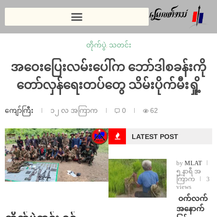
တိုက်ပွဲ
,
သတင်း
အဝေးပြေးလမ်းပေါ်က ဘော်ဒါစခန်းကို
တော်လှန်ရေးတပ်တွေ သိမ်းပိုက်မီးရှို့
ကျော်ကြီး
၁၂ လ အကြာက
0
62
LATEST POST
by
MLAT
၅ နာရီ အ
ကြာက
3
views
⁩ ⁨ဝက်လက်
အနောက်