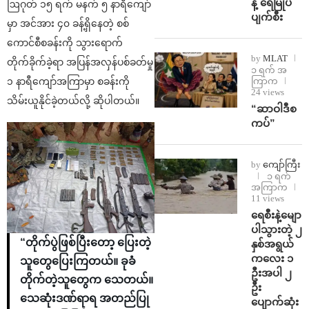
န့် ရေမြုပ်
ဩဂုတ် ၁၅ ရက် မနက် ၅ နာရီကျော်
ပျက်စီး
မှာ အင်အား ၄၀ ခန့်ရှိနေတဲ့ စစ်
ကောင်စီစခန်းကို သွားရောက်
by
MLAT
တိုက်ခိုက်ခဲ့ရာ အပြန်အလှန်ပစ်ခတ်မှု
၁ ရက် အ
ကြာက
၁ နာရီကျော်အကြာမှာ စခန်းကို
24 views
သိမ်းယူနိုင်ခဲ့တယ်လို့ ဆိုပါတယ်။
“ဆာဝါဒီစ
ကပ်”
by
ကျော်ကြီး
၁ ရက်
အကြာက
11 views
ရေစီးနဲ့မျော
ပါသွားတဲ့ ၂
“တိုက်ပွဲဖြစ်ပြီးတော့ ပြေးတဲ့
နှစ်အရွယ်
ကလေး ၁
သူတွေပြေးကြတယ်။ ခုခံ
ဦးအပါ ၂
တိုက်တဲ့သူတွေက သေတယ်။
ဦး
သေဆုံးဒဏ်ရာရ အတည်ပြု
ပျောက်ဆုံး