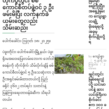
တိုက်ပွဲတွင်း စစ်
ခြမ်းမှာ
ရေကြီးပြီး၊
ကောင်စီတပ်ဖွဲ့ဝင် ၃ ဦး
အရှေ့ခြမ်း
ဖမ်းမိပြီး လက်နက်ခဲ
က ကျေးရွာ
ယမ်းတွေလည်း
တချို့
မိုးရေရလို့
သိမ်းဆည်း
အခုမှ
စိုက်ပျိုးလို့
ပေါက်ခေါင်း၊ ဩဂုတ် ၁၈၊ ၂၀၂၅။
ရ
ပဲခူးတိုင်း၊ ပေါက်ခေါင်းမြို့နယ်၊ ပဲခူး
by
ကျော်စွာ
ရိုးမအဝေးပြေးလမ်းဘေးက ဘော်ဒါ
၅ နာရီ အ
ကြာက
2
စခန်းကို တိုက်ခိုက် သိမ်းပိုက်ချိန် စစ်
views
ကောင်စီတပ်ဖွဲ့ဝင် ၅ ဦးသေဆုံးကာ ၃
ချင်းတွင်း
မြစ်ရေလျှံ
ဦးအရှင်ဖမ်းမိထားတယ်လို့ ပြည်
လို့ ယင်းမာ
ခရိုင် ၃၆၀၂ တပ်ရင်း သတင်းနဲ့
ပင်နဲ့ ဆား
ပြန်ကြားရေးတာဝန်ခံဆီက သိရပါ
လင်းကြီးက
စိုက်ခင်း
တယ်။
ဧက ၁၀၀ ခ