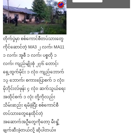
တိုက်ပွဲမှာ စစ်ကောင်စီတပ်သားတွေ
ကိုင်ဆောင်တဲ့ MA3 ၂ လက်၊ MA11
၁ လက်၊ အူစီ ၁ လက်၊ ပစ္စတို ၁
လက်၊ ကျည်မျိုးစုံ ၂၇၆ တောင့်၊
ရှေ့ထွက်မိုင်း ၁ လုံး၊ ကျည်ဘောက်
၁၃ ဘောက်၊ စကားပြောစက် ၁ လုံး၊
မိုဘိုင်းလ်ဖုန်း ၄ လုံး၊ ဆက်သွယ်ရေး
အထိုင်စက် ၁ လုံး တို့ကိုလည်း
သိမ်းဆည်း ရမိခဲ့ပြီး စစ်ကောင်စီ
တပ်သားတွေနေထိုင်တဲ့
အဆောက်အဦတွေကိုတော့ မီးရှို့
ဖျက်ဆီးခဲ့တယ်လို့ ဆိုပါတယ်။