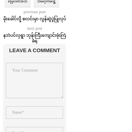
မြေလတ်အသံ
သိမ်းပိုက်မီးရှို့
previous post
မိုးခေါင်လို့ စလင်းမှာ လွန်ဆွဲပွဲပြုလုပ်
next post
နဘဲပင်လှရွာ ဘုန်းကြီးကျောင်းဗုံးကြဲ
ခံရ
LEAVE A COMMENT