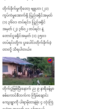
တိုက်ခိုက်မှုကိုတော့ ဗျူဟာ (၂၁)
ကွပ်ကဲမှုအောက်ရှိ ပြည်ခရိုင်အမှတ်
(၁) ၃၆၀၁ တပ်ရင်း၊ ပြည်ခရိုင်
အမှတ် (၂) ၃၆၀၂ တပ်ရင်း နဲ့
တောင်ငူခရိုင်အမှတ် (၁) ၃၅၀၁
တပ်ရင်းတို့က ပူးပေါင်းတိုက်ခိုက်ခဲ့
တာလို့ သိရပါတယ်။
တိုက်ပွဲဖြစ်ပြီးနောက် ည ၉ နာရီခန့်မှာ
စစ်ကောင်စီဘက်က ကြိမ်ချောင်း
ကျေးရွာကို ပါရာမိုတာနဲ့ဗုံး ၄ လုံးကြဲ