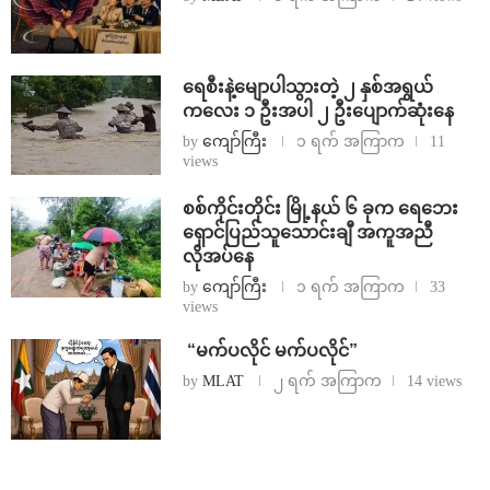
ရေစီးနဲ့မျောပါသွားတဲ့ ၂ နှစ်အရွယ်
ကလေး ၁ ဦးအပါ ၂ ဦးပျောက်ဆုံးနေ
by
ကျော်ကြီး
၁ ရက် အကြာက
11
views
စစ်ကိုင်းတိုင်း မြို့နယ် ၆ ခုက ရေဘေး
ရှောင်ပြည်သူသောင်းချီ အကူအညီ
လိုအပ်နေ
by
ကျော်ကြီး
၁ ရက် အကြာက
33
views
⁨ ⁨“မက်ပလိုင် မက်ပလိုင်”
by
MLAT
၂ ရက် အကြာက
14 views