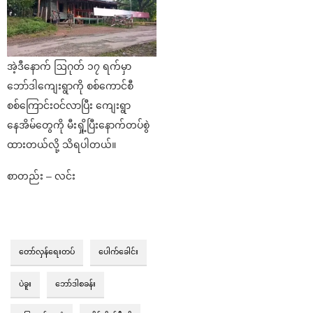
အဲ့ဒီနောက် ဩဂုတ် ၁၇ ရက်မှာ
ဘော်ဒါကျေးရွာကို စစ်ကောင်စီ
စစ်ကြောင်းဝင်လာပြီး ကျေးရွာ
နေအိမ်တွေကို မီးရှို့ပြီးနောက်တပ်စွဲ
ထားတယ်လို့ သိရပါတယ်။
စာတည်း – လင်း
တော်လှန်ရေးတပ်
ပေါက်ခေါင်း
ပဲခူး
ဘော်ဒါစခန်း