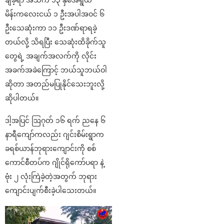
ချခဲ့ရာ အသက် ၁၃ နှစ်အရွယ်
မိန်းကလေးငယ် ၁ ဦးအပါအဝင် ၆
ဦးသေဆုံးကာ ၁၁ ဦးဒဏ်ရာရခဲ့
တယ်လို့ သိရပြီး သေဆုံးထိခိုက်သူ
တွေရဲ့ အချက်အလက်ကို လိုင်း
အခက်အခဲကြောင့် ဘယ်သူဘယ်ဝါ
ဆိုတာ အတည်မပြုနိုင်သေးဘူးလို့
ဆိုပါတယ်။
ဒါ့အပြင် ဩဂုတ် ၁၆ ရက် ညနေ ၆
နာရီကျော်ကလည်း ဂျင်းစိမ်းရွာက
ခရစ်ယာန်ဘုရားကျောင်းကို စစ်
ကောင်စီတပ်က ဂျိုင်ရိုကော်ပရာ နဲ့
ဗုံး ၂ လုံးကြဲခဲ့တဲ့အတွက် ဘုရား
ကျောင်းပျက်စီးခဲ့ပါသေးတယ်။