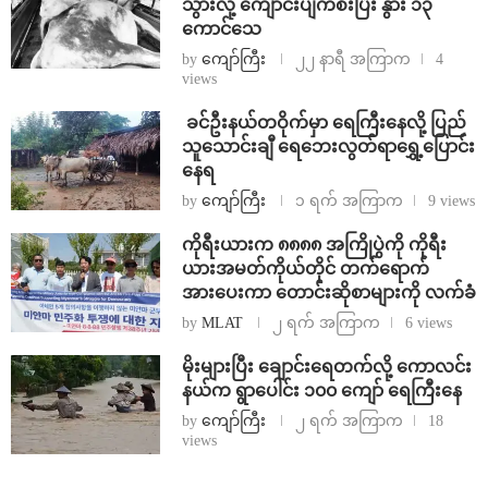
သွားလို့ ကျောင်းပျက်စီးပြီး နွား ၁၃
ကောင်သေ
by
ကျော်ကြီး
၂၂ နာရီ အကြာက
4
views
⁩ ⁨ခင်ဦးနယ်တဝိုက်မှာ ရေကြီးနေလို့ ပြည်
သူသောင်းချီ ရေဘေးလွတ်ရာရွှေ့ပြောင်း
နေရ
by
ကျော်ကြီး
၁ ရက် အကြာက
9 views
ကိုရီးယားက ၈၈၈၈ အကြိုပွဲကို ကိုရီး
ယားအမတ်ကိုယ်တိုင် တက်ရောက်
အားပေးကာ တောင်းဆိုစာများကို လက်ခံ
by
MLAT
၂ ရက် အကြာက
6 views
⁨မိုးများပြီး ချောင်းရေတက်လို့ ကောလင်း
နယ်က ရွာပေါင်း ၁၀၀ ကျော် ရေကြီးနေ
by
ကျော်ကြီး
၂ ရက် အကြာက
18
views