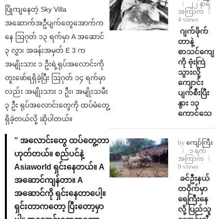
၂၂ နာရီ
ပြိုကျနေတဲ့ Sky Villa
အကြာက
4 views
အဆောက်အဦပျက်တွေအောက်က
⁨⁩ ⁨ဂျက်ဖိုက်
နေ ဩဂုတ် ၁၃ ရက်မှာ A အဆောင်
တာနဲ့
၃ လွှာ၊ အခန်းအမှတ် E 3 က
စာသင်ကျောင
ကို ဗုံးကြဲ
အမျိုးသား ၁ ဦးရဲ့ရုပ်အလောင်းကို
သွားလို့
တူးဖော်ရရှိခဲ့ပြီး ဩဂုတ် ၁၄ ရက်မှာ
ကျောင်း
လည်း အမျိုးသား ၁ ဦး၊ အမျိုးသမီး
ပျက်စီးပြီး
နွား ၁၃
၃ ဦး ရုပ်အလောင်းတွေကို ထပ်မံတွေ့
ကောင်သေ
ရှိခဲ့တယ်လို့ ဆိုပါတယ်။
” အလောင်းတွေ ထပ်တွေ့တာ
by
ကျော်ကြီး
၁ ရက်
ဟုတ်တယ်။ စည်ပင်နဲ့
အကြာက
Asiaworld ရှင်းနေတယ်။ A
9 views
⁩ ⁨ခင်ဦးနယ်
အဆောင်ကျန်တာ။ A
တဝိုက်မှာ
အဆောင်ကို ရှင်းနေတာပေါ့။
ရေကြီးနေ
ရှင်းတာကတော့ ပြီးတော့မှာ
လို့ ပြည်သူ