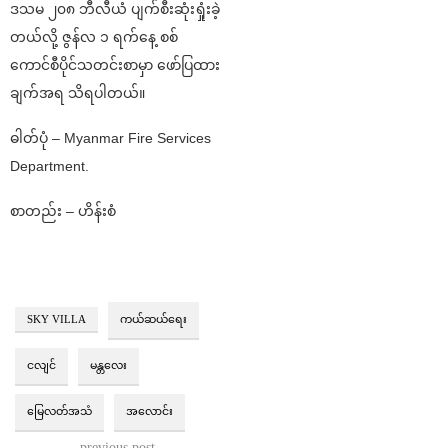
ဒသမ ၂၀၈ ဘီလီယံ ပျက်စီးဆုံးရှုံးခဲ့
တယ်လို့ ဇွန်လ ၁ ရက်နေ့ စစ်
ကောင်စီပိုင်သတင်းစာမှာ ဖော်ပြထား
ချက်အရ သိရပါတယ်။
ဓါတ်ပုံ – Myanmar Fire Services
Department.
စာတည်း – ဟိန်းစံ
SKY VILLA
ကယ်ဆယ်ရေး
ငလျင်
မန္တလေး
မြေလတ်အသံ
အလောင်း
previous post