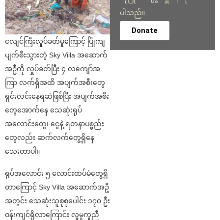
ပါသည်။
Donate
ငလျင်ကြီးလှုပ်ခတ်မှုကြောင့် ပြိုကျ
ပျက်စီးသွားတဲ့ Sky Villa အဆောက်
အဦကို လှုပ်ခတ်ပြီး ၄ လကျော်အ
ကြာ လက်ရှိအထိ အပျက်အစီးတွေ
ရှင်းလင်းနေရဆဲဖြစ်ပြီး အပျက်အစီး
တွေအောက်နေ သေဆုံးရုပ်
အလောင်းတွေ၊ ငွေနဲ့ ရတနာပစ္စည်း
တွေလည်း ဆက်လက်တွေ့ရှိနေ
သေးတာပါ။
ရုပ်အလောင်း ၅ လောင်းထပ်မံတွေ့ရှိ
တာကြောင့် Sky Villa အဆောက်အဦ
အတွင်း သေဆုံးသူစုစုပေါင်း ၁၇၀ ဦး
ဝန်းကျင်ရှိလာကြောင်း လူမှုကူညီ