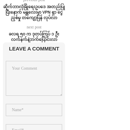
ဆိုက်ဘာလုံခြုံရေးဥပဒေ အတည်ပြု
ပြီးနောက် မန္တလေးမှာ VPN ရှာ ငွေ
ညှစ်မှု တကျော့ပြန် လုပ်လာ
next post
ခလရ ၅၀ က ဒုတပ်ကြပ် ၁ ဦး
လက်နက်နဲ့ဘက်ပြောင်းလာ
LEAVE A COMMENT