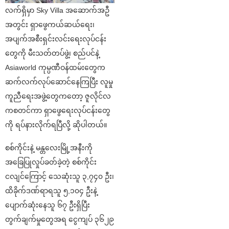
လက်ရှိမှာ Sky Villa အဆောက်အဦ
အတွင်း ရှာဖွေကယ်ဆယ်ရေး၊
အပျက်အစီးရှင်းလင်းရေးလုပ်ငန်း
တွေကို မီးသတ်တပ်ဖွဲ့၊ စည်ပင်နဲ့
Asiaworld ကုမ္ပဏီဝန်ထမ်းတွေက
ဆက်လက်လုပ်ဆောင်နေကြပြီး လူမှု
ကူညီရေးအဖွဲ့တွေကတော့ ဇူလိုင်လ
ကစတင်ကာ ရှာဖွေရေးလုပ်ငန်းတွေ
ကို ရပ်နားလိုက်ရပြီလို့ ဆိုပါတယ်။
စစ်ကိုင်းနဲ့ မန္တလေးမြို့အနီးကို
အခြေပြုလှုပ်ခတ်ခဲ့တဲ့ စစ်ကိုင်း
ငလျင်ကြောင့် သေဆုံးသူ ၃,၇၄၀ ဦး၊
ထိခိုက်ဒဏ်ရာရသူ ၅,၁၀၄ ဦးနဲ့
ပျောက်ဆုံးနေသူ ၆၇ ဦးရှိပြီး
တွက်ချက်မှုတွေအရ ငွေကျပ် ၃၆၂၉