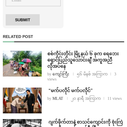
RELATED POST
စစ်ကိုင်းတိုင်း မြို့နယ် ၆ ခုက ရေဘေး
ရှောင်ပြည်သူသောင်းချီ အကူအညီ
လိုအပ်နေ
by
ကျော်ကြီး
၅၆ မိနစ် အကြာက
3
views
⁨ ⁨“မက်ပလိုင် မက်ပလိုင်”
by
MLAT
၂၀ နာရီ အကြာက
11 views
⁨⁩ ⁨ဂျက်ဖိုက်တာနဲ့ စာသင်ကျောင်းကို ဗုံးကြဲ