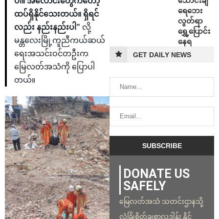
သောင်းချီ
ပါ။ အလောင်းတွေကတော့
ရေဘေး
ထပ်ရှိနိုင်သေးတယ်။ ရှိရင်
လွတ်ရာ
လည်း နည်းနည်းပါ”
လို့
ရွှေ့ပြောင်း
မန္တလေးမြို့ကူညီကယ်ဆယ်
နေရ
ရေးအသင်းဝင်တဦးက
GET DAILY NEWS
မြေလတ်အသံကို ပြောပါ
တယ်။
DONATE US
SAFELY
မြေလတ်အသံ သတင်းဌာနသို့
လုံခြုံစိတ်ချစွာလှူဒါန်း နိုင်