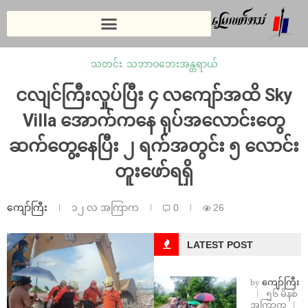
သတင်း
,
သဘာဝဘေးအန္တရာယ်
ငလျင်ကြီးလှုပ်ပြီး ၄ လကျော်အထိ Sky
Villa အောက်ကနေ ရုပ်အလောင်းတွေ
ဆက်တွေ့နေပြီး ၂ ရက်အတွင်း ၅ လောင်း
တူးဖော်ရရှိ
ကျော်ကြီး
၁၂ လ အကြာက
0
26
LATEST POST
by
ကျော်ကြီး
၅၆ မိနစ်
အကြာက