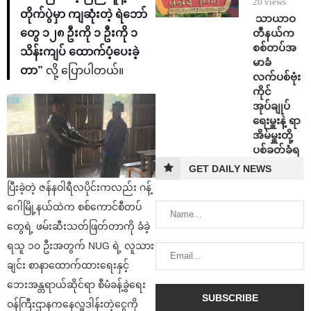
20 views
တိုက်ပွဲမှာ ကျဆုံးတဲ့ ရဲဘော်
⁩ ⁨သာယာဝ
တီနယ်က
တွေ ၁၂၈ ဦးကို ၁ ဦးကို ၁
စစ်တပ်အ
သိန်းကျပ် ထောက်ပံ့ပေးခဲ့
မာခံ
တာ”
လို့ ပြောပါတယ်။
လက်ပစ်ဗုံး
ကိုင်
အုပ်ချုပ်
ရေးမှူးနဲ့ ရာ
အိမ်မှူးတို့
ပစ်ခတ်ခံရ
GET DAILY NEWS
ပြီးခဲ့တဲ့ ဇန်နဝါရီလပိုင်းကလည်း ဂန့်
ဂေါမြို့နယ်ထဲက စစ်ကောင်စီတပ်
တွေရဲ့ ဖမ်းဆီးသတ်ဖြတ်တာကို ခံခဲ့
ရသူ ၁၀ ဦးအတွက် NUG ရဲ့ လူသား
ချင်း စာနာထောက်ထားရေးနှင့်
ဘေးအန္တရာယ်ဆိုင်ရာ စီမံခန့်ခွဲရေး
ဝန်ကြီးဌာနကနေလှူဒါန်းတဲ့ငွေကို