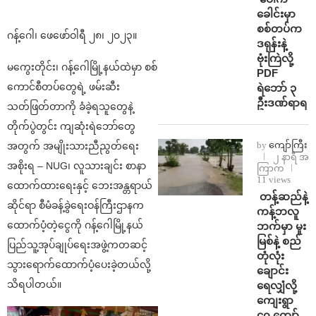
ခေါင်းမှာ
စစ်တပ်က
ဂန့်ဂေါ၊ ဖေဖော်ဝါရီ ၂၈၊ ၂၀၂၃။
ဒရုန်းနဲ့
ဗုံးကြဲလို့
မကွေးတိုင်း၊ ဂန့်ဂေါမြို့နယ်ထဲမှာ စစ်
PDF
ကောင်စီတပ်တွေရဲ့ ဖမ်းဆီး
ရဲဘော် ၃
ဦးဒဏ်ရာရ
သတ်ဖြတ်တာကို ခံခဲ့ရသူတွေနဲ့
တိုက်ပွဲတွင်း ကျဆုံးရဲဘော်တွေ
by
ကျော်ကြီး
အတွက် အမျိုးသားညီညွတ်ရေး
၂ နာရီ အ
အစိုးရ – NUG၊ လူသားချင်း စာနာ
ကြာက
11 views
ထောက်ထားရေးနှင့် ဘေးအန္တရာယ်
⁩ ⁨တန့်ဆည်နဲ့
ဆိုင်ရာ စီမံခန့်ခွဲရေးဝန်ကြီးဌာနက
ကန့်ဘလူ
ထောက်ပံ့တဲ့ငွေကို ဂန့်ဂေါမြို့နယ်
ဘက်မှာ မူး
မြစ်နဲ့ စည်
ပြည်သူ့အုပ်ချုပ်‌ရေးအဖွဲ့ကတဆင့်
တုံလုံး
သွားရောက်ထောက်ပံ့ပေးခဲ့တယ်လို့
ချောင်း
သိရပါတယ်။
ရေလျှံလို့
ကျေးရွာ
၄၀ ကျော်