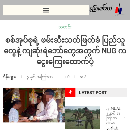
သတင်း
စစ်အုပ်စုရဲ့ ဖမ်းဆီးသတ်ဖြတ်ခံ ပြည်သူ
တွေနဲ့ ကျဆုံးရဲဘော်တွေအတွက် NUG က
ငွေးကြေးထောက်ပံ့
ဒိန်းဂျား
၃ နှစ် အကြာက
0
3
LATEST POST
by
MLAT
၂ နာရီ အ
ကြာက
5
views
⁩ ⁨ပေါက်