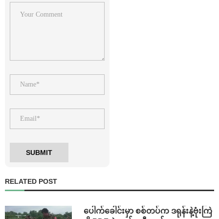
RELATED POST
⁩ ⁨ပေါက်ခေါင်းမှာ စစ်တပ်က ဒရုန်းနဲ့ဗုံးကြဲ