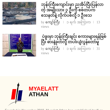
ဘုန်းကြီးကျောင်းမှာ ညအိပ်ပြီးပြန်လာ
တဲ့ အမျိုးသား ၃ ဦးကို စစ်တပ်က
သေနတ်နဲ့ လိုက်ပစ်လို့ ၁ ဦးသေ
by
ကျော်ကြီး
၁ ရက် အကြာက
13
views
⁩ ⁨ပဲခူးမှာ ဘုန်းကြီးချင်း စကားများရန်ဖြစ်
ပြီး ဓားနဲ့ခုတ်လို့ တပါးပျံလွန်တော်မူ
by
ကျော်ကြီး
၁ ရက် အကြာက
31
views
MYAELATT
ATHAN