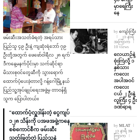
မှာရေကြီး
နေ
by
ကျော်ကြီး
၂၁ နာရီ
ဖမ်းဆီးအသတ်ခံရတဲ့ အရပ်သား
အကြာက
ပြည်သူ ၄၉ ဦးနဲ့ ကျဆုံးရဲဘော် ၇၉
10 views
⁨လေယာဉ်နဲ့
ဦးတို့အတွက် ဖေဖော်ဝါရီလ ၂၈ ရက်
ဗုံးကြဲလို့ ၁
ဒီကနေ့မနက်ပိုင်းမှာ သက်ဆိုင်ရာ
နှစ်သား
မိသားစုဝင်တွေဆီကို သွားရောက်
ကလေး
အပါအဝင်
ထောက်ပံ့ပေးခဲ့တာလို့ ဂန့်ဂေါမြို့နယ်
ကလေး
ပြည်သူ့အုပ်ချုပ်‌ရေးအဖွဲ့မှ တာဝန်ရှိ
ငယ် ၂ ဦးနဲ့
သူက ပြောပါတယ်။
လူကြီး ၄ ဦး
ဒဏ်ရာရ
“ထောက်ပံ့လှူဒါန်းတဲ့ ငွေကျပ်
၁၂၈ သိန်းကို ပအဖအဖွဲ့ကနေ
by
MLAT
စစ်‌ကောင်စီက ဖမ်းဆီး
၂၁ နာရီ အ
ကြာက
သတ်ဖြတ်တဲ့ ပြည်သူနဲ့