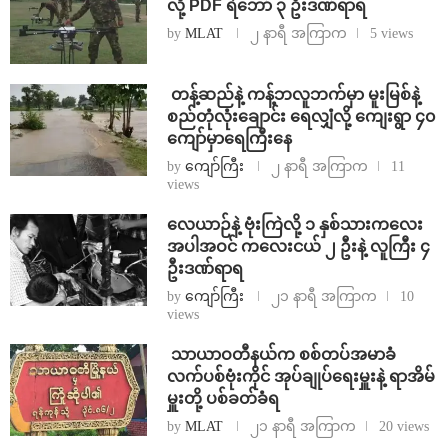
လို့ PDF ရဲဘော် ၃ ဦးဒဏ်ရာရ
by
MLAT
၂ နာရီ အကြာက
5 views
⁩ ⁨တန့်ဆည်နဲ့ ကန့်ဘလူဘက်မှာ မူးမြစ်နဲ့
စည်တုံလုံးချောင်း ရေလျှံလို့ ကျေးရွာ ၄၀
ကျော်မှာရေကြီးနေ
by
ကျော်ကြီး
၂ နာရီ အကြာက
11
views
⁨လေယာဉ်နဲ့ ဗုံးကြဲလို့ ၁ နှစ်သားကလေး
အပါအဝင် ကလေးငယ် ၂ ဦးနဲ့ လူကြီး ၄
ဦးဒဏ်ရာရ
by
ကျော်ကြီး
၂၁ နာရီ အကြာက
10
views
⁩ ⁨သာယာဝတီနယ်က စစ်တပ်အမာခံ
လက်ပစ်ဗုံးကိုင် အုပ်ချုပ်ရေးမှူးနဲ့ ရာအိမ်
မှူးတို့ ပစ်ခတ်ခံရ
by
MLAT
၂၁ နာရီ အကြာက
20 views