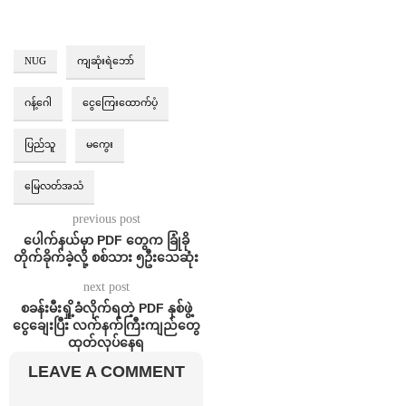
NUG
ကျဆုံးရဲဘော်
ဂန့်ဂေါ
ငွေကြေးထောက်ပံ့
ပြည်သူ
မကွေး
မြေလတ်အသံ
previous post
ပေါက်နယ်မှာ PDF တွေက ခြုံခို
တိုက်ခိုက်ခဲ့လို့ စစ်သား ၅ဦးသေဆုံး
next post
စခန်းမီးရှို့ခံလိုက်ရတဲ့ PDF နှစ်ဖွဲ့
ငွေချေးပြီး လက်နက်ကြီးကျည်တွေ
ထုတ်လုပ်နေရ
LEAVE A COMMENT