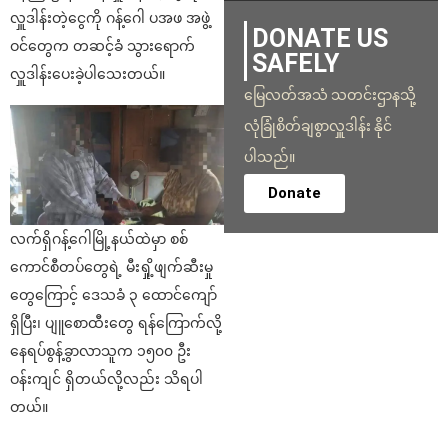
လှူဒါန်းတဲ့ငွေကို ဂန့်ဂေါ ပအဖ အဖွဲ့
DONATE US
ဝင်တွေက တဆင့်ခံ သွားရောက်
SAFELY
လှူဒါန်းပေးခဲ့ပါသေးတယ်။
မြေလတ်အသံ သတင်းဌာနသို့
လုံခြုံစိတ်ချစွာလှူဒါန်း နိုင်
ပါသည်။
Donate
လက်ရှိဂန့်‌ဂေါမြို့နယ်ထဲမှာ စစ်
ကောင်စီတပ်တွေရဲ့ မီးရှို့ဖျက်ဆီးမှု
တွေကြောင့် ဒေသခံ ၃ ထောင်ကျော်
ရှိပြီး၊ ပျူစောထီးတွေ ရန်‌ကြောက်လို့
နေရပ်စွန့်ခွာလာသူက ၁၅၀၀ ဦး
ဝန်းကျင် ရှိတယ်လို့လည်း သိရပါ
တယ်။