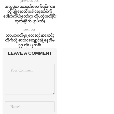
previous post
အလှူပွဲမှာ သေနတ်ဖောက်ရမ်းကား
တဲ့ ပျူစောထီးခေါင်းဆောင်ကို
ပေါက်ကိုယ်တော်က ထိပ်တုံးခတ်ပြီး
တုတ်နဲ့ရိုက် (ရုပ်/သံ)
next post
သာယာဝတီမှာ လေဆင်နှာမောင်း
တိုက်လို့ စာသင်ကျောင်းနဲ့ နေအိမ်
၃၇ လုံး ပျက်စီး
LEAVE A COMMENT