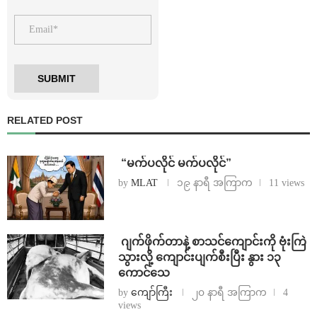
RELATED POST
⁨ ⁨“မက်ပလိုင် မက်ပလိုင်”
by
MLAT
၁၉ နာရီ အကြာက
11 views
⁨⁩ ⁨ဂျက်ဖိုက်တာနဲ့ စာသင်ကျောင်းကို ဗုံးကြဲ
သွားလို့ ကျောင်းပျက်စီးပြီး နွား ၁၃
ကောင်သေ
by
ကျော်ကြီး
၂၀ နာရီ အကြာက
4
views