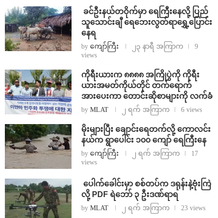
⁩ ⁨ခင်ဦးနယ်တဝိုက်မှာ ရေကြီးနေလို့ ပြည်
သူသောင်းချီ ရေဘေးလွတ်ရာရွှေ့ပြောင်း
နေရ
by
ကျော်ကြီး
၂၃ နာရီ အကြာက
9
views
ကိုရီးယားက ၈၈၈၈ အကြိုပွဲကို ကိုရီး
ယားအမတ်ကိုယ်တိုင် တက်ရောက်
အားပေးကာ တောင်းဆိုစာများကို လက်ခံ
by
MLAT
၂ ရက် အကြာက
6 views
⁨မိုးများပြီး ချောင်းရေတက်လို့ ကောလင်း
နယ်က ရွာပေါင်း ၁၀၀ ကျော် ရေကြီးနေ
by
ကျော်ကြီး
၂ ရက် အကြာက
17
views
⁩ ⁨ပေါက်ခေါင်းမှာ စစ်တပ်က ဒရုန်းနဲ့ဗုံးကြဲ
လို့ PDF ရဲဘော် ၃ ဦးဒဏ်ရာရ
by
MLAT
၂ ရက် အကြာက
23 views