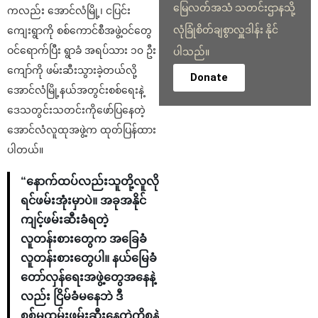
မြေလတ်အသံ သတင်းဌာနသို့
ကလည်း အောင်လံမြို့၊ ငပြင်း
လုံခြုံစိတ်ချစွာလှူဒါန်း နိုင်
ကျေးရွာကို စစ်ကောင်စီအဖွဲ့ဝင်တွေ
ဝင်ရောက်ပြီး ရွာခံ အရပ်သား ၁၀ ဦး
ပါသည်။
ကျော်ကို ဖမ်းဆီးသွားခဲ့တယ်လို့
Donate
အောင်လံမြို့နယ်အတွင်းစစ်ရေးနဲ့
ဒေသတွင်းသတင်းကိုဖော်ပြနေတဲ့
အောင်လံလူထုအဖွဲ့က ထုတ်ပြန်ထား
ပါတယ်။
“နောက်ထပ်လည်းသူတို့လူလို
ရင်ဖမ်းအုံးမှာပဲ။ အခုအနိုင်
ကျင့်ဖမ်းဆီးခံရတဲ့
လူတန်းစားတွေက အခြေခံ
လူတန်းစားတွေပါ။ နယ်မြေခံ
တော်လှန်ရေးအဖွဲ့တွေအနေနဲ့
လည်း ငြိမ်ခံမနေဘဲ ဒီ
စစ်မှုထမ်းဖမ်းဆီးနေတဲ့ကိစ္စနဲ့