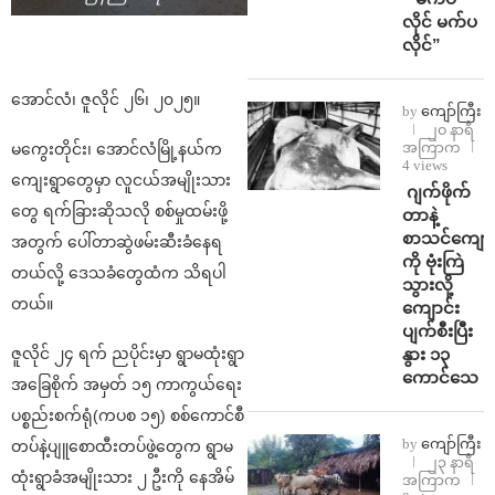
လိုင် မက်ပ
လိုင်”
အောင်လံ၊ ဇူလိုင် ၂၆၊ ၂၀၂၅။
by
ကျော်ကြီး
၂၀ နာရီ
အကြာက
မကွေးတိုင်း၊ အောင်လံမြို့နယ်က
4 views
ကျေးရွာတွေမှာ လူငယ်အမျိုးသား
⁨⁩ ⁨ဂျက်ဖိုက်
တွေ ရက်ခြားဆိုသလို စစ်မှုထမ်းဖို့
တာနဲ့
စာသင်ကျောင
အတွက် ပေါ်တာဆွဲဖမ်းဆီးခံနေရ
ကို ဗုံးကြဲ
တယ်လို့ ဒေသခံတွေထံက သိရပါ
သွားလို့
တယ်။
ကျောင်း
ပျက်စီးပြီး
နွား ၁၃
ဇူလိုင် ၂၄ ရက် ညပိုင်းမှာ ရွာမထုံးရွာ
ကောင်သေ
အခြေစိုက် အမှတ် ၁၅ ကာကွယ်ရေး
ပစ္စည်းစက်ရုံ(ကပစ ၁၅) စစ်ကောင်စီ
by
ကျော်ကြီး
တပ်နဲ့ပျူစောထီးတပ်ဖွဲ့တွေက ရွာမ
၂၃ နာရီ
ထုံးရွာခံအမျိုးသား ၂ ဦးကို နေအိမ်
အကြာက