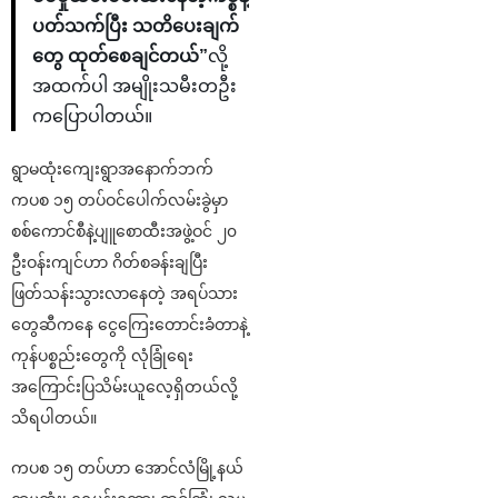
ပတ်သက်ပြီး သတိပေးချက်
တွေ ထုတ်စေချင်တယ်”
လို့
အထက်ပါ အမျိုးသမီးတဦး
ကပြောပါတယ်။
ရွာမထုံးကျေးရွာအနောက်ဘက်
ကပစ ၁၅ တပ်ဝင်ပေါက်လမ်းခွဲမှာ
စစ်ကောင်စီနဲ့ပျူစောထီးအဖွဲ့ဝင် ၂၀
ဦးဝန်းကျင်ဟာ ဂိတ်စခန်းချပြီး
ဖြတ်သန်းသွားလာနေတဲ့ အရပ်သား
တွေဆီကနေ ငွေကြေးတောင်းခံတာနဲ့
ကုန်ပစ္စည်းတွေကို လုံခြုံရေး
အကြောင်းပြသိမ်းယူလေ့ရှိတယ်လို့
သိရပါတယ်။
ကပစ ၁၅ တပ်ဟာ အောင်လံမြို့နယ်