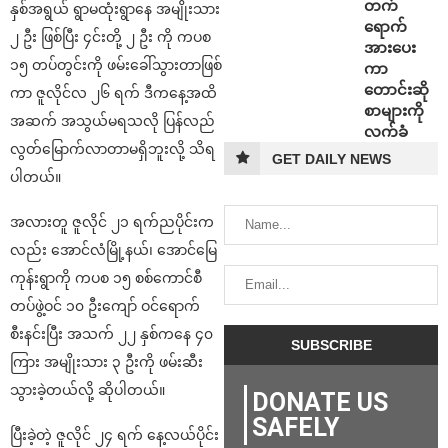
တက်
နှစ်အရွယ် ရွာမထုံးရွာနေ အမျိုးသား
ရောက်
၂ ဦး ဖြစ်ပြီး ၄င်းတို့ ၂ ဦး ကို ကပစ
အားပေး
၁၅ တပ်တွင်းကို ဖမ်းခေါ်သွားတာဖြစ်
ကာ
တောင်းဆို
ကာ ဇူလိုင်လ ၂၆ ရက် ဒီကနေ့အထိ
စာများကို
အဆက် အသွယ်မရသလို ပြန်လည်
လက်ခံ
လွတ်မြောက်လာတာမရှိဘူးလို့ သိရ
GET DAILY NEWS
ပါတယ်။
အလားတူ ဇူလိုင် ၂၁ ရက်ညပိုင်းက
လည်း အောင်လံမြို့နယ်၊ အောင်မြေ
ကုန်းရွာကို ကပစ ၁၅ စစ်ကောင်စီ
တပ်ဖွဲ့ဝင် ၁၀ ဦးကျော် ဝင်ရောက်
စီးနင်းပြီး အသက် ၂၂ နှစ်ကနေ ၄၀
ကြား အမျိုးသား ၃ ဦးကို ဖမ်းဆီး
သွားခဲ့တယ်လို့ ဆိုပါတယ်။
DONATE US
SAFELY
ပြီးခဲ့တဲ့ ဇူလိုင် ၂၄ ရက် နေ့လယ်ပိုင်း