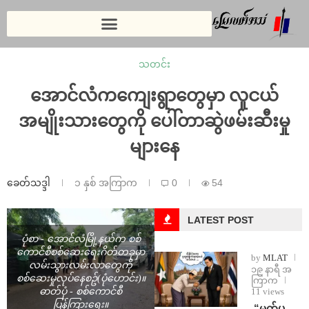
သတင်း
အောင်လံကကျေးရွာတွေမှာ လူငယ်
အမျိုးသားတွေကို ပေါ်တာဆွဲဖမ်းဆီးမှု
များနေ
ခေတ်သဒ္ဒါ
၁ နှစ် အကြာက
0
54
LATEST POST
ပုံစာ - အောင်လံမြို့နယ်က စစ်
ကောင်စီစစ်ဆေးရေးဂိတ်တခုမှာ
by
MLAT
လမ်းသွားလမ်းလာတွေကို
၁၉ နာရီ အ
စစ်ဆေးမှုလုပ်နေစဥ်(ပုံဟောင်း)။
ကြာက
11 views
ဓာတ်ပုံ - စစ်ကောင်စီ
ပြန်ကြားရေး။
⁨ ⁨“မက်ပ