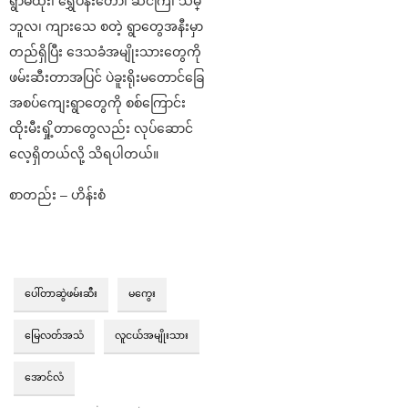
ရွာမထုံး၊ ရွှေပန်းတော၊ ဆင်ကြံ၊ သမ္
ဘူလ၊ ကျားသေ စတဲ့ ရွာတွေအနီးမှာ
တည်ရှိပြီး ဒေသခံအမျိုးသားတွေကို
ဖမ်းဆီးတာအပြင် ပဲခူးရိုးမတောင်ခြေ
အစပ်ကျေးရွာတွေကို စစ်ကြောင်း
ထိုးမီးရှို့တာတွေလည်း လုပ်ဆောင်
လေ့ရှိတယ်လို့ သိရပါတယ်။
စာတည်း – ဟိန်းစံ
ပေါ်တာဆွဲဖမ်းဆီး
မကွေး
မြေလတ်အသံ
လူငယ်အမျိုးသား
အောင်လံ