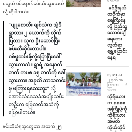
9 views
တွေထဲ ဝင်ရောက်ဖမ်းဆီးသွားတယ်
⁩ ⁨ခင်ဦးနယ်
လို့ ဆိုပါတယ်။
တဝိုက်မှာ
ရေကြီးနေ
“ပျူစောထီး ချစ်သဲက အဲ့ဒီ
လို့ ပြည်သူ
သောင်းချီ
ရွာသား ၂ ယောက်ကို လိုက်
ရေဘေး
ပြတာ။ သူက ဦးဆောင်ပြီး
လွတ်ရာ
ဖမ်းဆီးခိုင်းတာပါ။
ရွှေ့ပြောင်း
စစ်မှုထမ်းဖို့လို့ပြောပြီးခေါ်
နေရ
သွားတာဘဲ။ ရွာရဲ့ အနောက်
ဘက် ကပစ ၁၅ ဘက်ကို ခေါ်
by
MLAT
၂ ရက် အ
သွားတာ။ အခုထိ ဘာသတင်း
ကြာက
6
မှ မကြားရသေးဘူး”
လို့
views
ကိုရီးယား
အောင်လံဒေသခံအမျိုးသမီး
က ၈၈၈၈
တဦးက ​မြေလတ်အသံကို
အကြိုပွဲကို
ပြောပါတယ်။
ကိုရီးယား
အမတ်
ဖမ်းဆီးခံရသူတွေဟာ အသက် ၂၅
ကိုယ်တိုင်