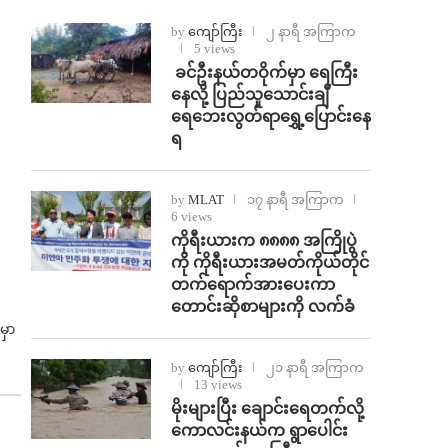
by
ကျော်ကြီး
၂ နာရီ အကြာက
5 views
⁩ ⁨ခင်ဦးနယ်တဝိုက်မှာ ရေကြီး
နေလို့ ပြည်သူသောင်းချီ
ရေဘေးလွတ်ရာရွှေ့ပြောင်းနေ
ရ
by
MLAT
၁၇ နာရီ အကြာက
6 views
ကိုရီးယားက ၈၈၈၈ အကြိုပွဲ
ကို ကိုရီးယားအမတ်ကိုယ်တိုင်
တက်ရောက်အားပေးကာ
တောင်းဆိုစာများကို လက်ခံ
မှာ
by
ကျော်ကြီး
၂၁ နာရီ အကြာက
13 views
⁨မိုးများပြီး ချောင်းရေတက်လို့
ကောလင်းနယ်က ရွာပေါင်း