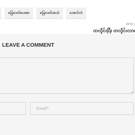
မြေလတ်ပေးစာ
မြေလတ်အသံ
အောင်လံ
next 
တလှိုင်းပြီး တလှိုင်းလ
LEAVE A COMMENT