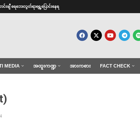
ောင်းချီ ရေဘေးလွတ်ရာရွှေ့ပြောင်းနေရ
TI MEDIA
အထူးကဏ္ဍ
အားကစား
FACT CHECK
t)
4