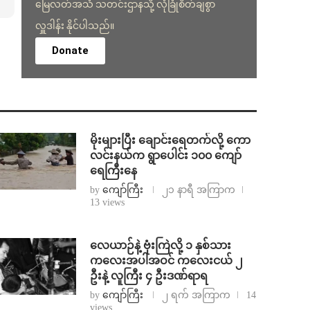
မြေလတ်အသံ သတင်းဌာနသို့ လုံခြုံစိတ်ချစွာ
လှူဒါန်း နိုင်ပါသည်။
Donate
⁨မိုးများပြီး ချောင်းရေတက်လို့ ကော
လင်းနယ်က ရွာပေါင်း ၁၀၀ ကျော်
ရေကြီးနေ
by
ကျော်ကြီး
၂၁ နာရီ အကြာက
13 views
⁨လေယာဉ်နဲ့ ဗုံးကြဲလို့ ၁ နှစ်သား
ကလေးအပါအဝင် ကလေးငယ် ၂
ဦးနဲ့ လူကြီး ၄ ဦးဒဏ်ရာရ
by
ကျော်ကြီး
၂ ရက် အကြာက
14
views