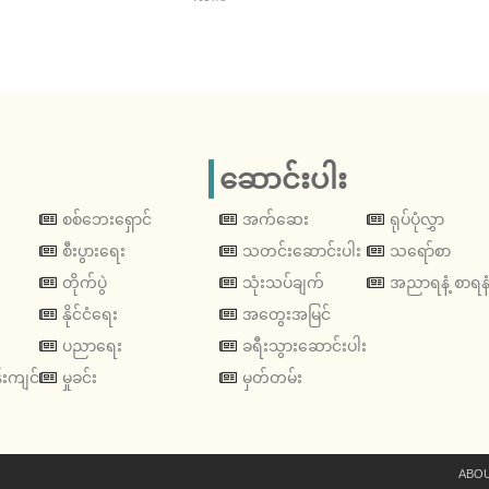
ဆောင်းပါး
စစ်ဘေးရှောင်
အက်ဆေး
ရုပ်ပုံလွှာ
စီးပွားရေး
သတင်းဆောင်းပါး
သရော်စာ
တိုက်ပွဲ
သုံးသပ်ချက်
အညာရနံ့ စာရနံ
နိုင်ငံရေး
အတွေးအမြင်
ပညာရေး
ခရီးသွားဆောင်းပါး
းကျင်
မှုခင်း
မှတ်တမ်း
ABOU