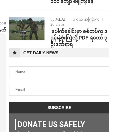
၁၀၀ ကျော် ရေကြီးနေ
by
MLAT
၁ ရက် အကြာက
post
20 views
ာမယ်
⁩ ⁨ပေါက်ခေါင်းမှာ စစ်တပ်က ဒ
ရုန်းနဲ့ဗုံးကြဲလို့ PDF ရဲဘော် ၃
ဦးဒဏ်ရာရ
GET DAILY NEWS
DONATE US SAFELY