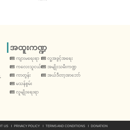
အထူးကဏ္ဍ
ကျားမရေးရာ
လူ့အခွင့်အရေး
ကလေးသူငယ်
အမျိုးသမီးကဏ္ဍ
့
ကာတွန်း
အယ်ဒီတာ့အာဘော်
မသန်စွမ်း
လူမျိုးရေးရာ
T US
PRIVACY POLICY
TERMS AND CONDITIONS
DONATION