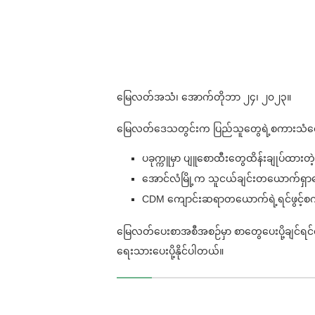
မြေလတ်အသံ၊ အောက်တိုဘာ ၂၄၊ ၂၀၂၃။
မြေလတ်ဒေသတွင်းက ပြည်သူတွေရဲ့စကားသံတွေက
ပခုက္ကူမှာ ပျူစောထီးတွေထိန်းချုပ်ထား
အောင်လံမြို့က သူငယ်ချင်းတယောက်ရှာဖွ
CDM ကျောင်းဆရာတယောက်ရဲ့ရင်ဖွင့်စက
မြေလတ်ပေးစာအစီအစဉ်မှာ စာတွေပေးပို့ချင်ရ
ရေးသားပေးပို့နိုင်ပါတယ်။