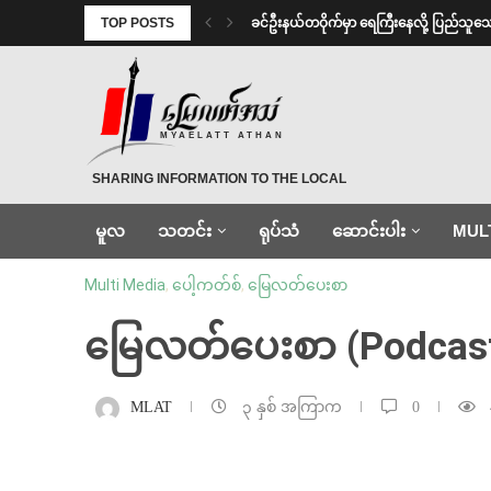
TOP POSTS
⁩ ⁨ခင်ဦးနယ်တဝိုက်မှာ ရေကြီးနေလို့ ပြည်သူသ
MYAELATT ATHAN
SHARING INFORMATION TO THE LOCAL
မူလ
သတင်း
ရုပ်သံ
ဆောင်းပါး
MUL
Multi Media
,
ပေါ့ကတ်စ်
,
မြေလတ်ပေးစာ
မြေလတ်ပေးစာ (Podcas
MLAT
၃ နှစ် အကြာက
0