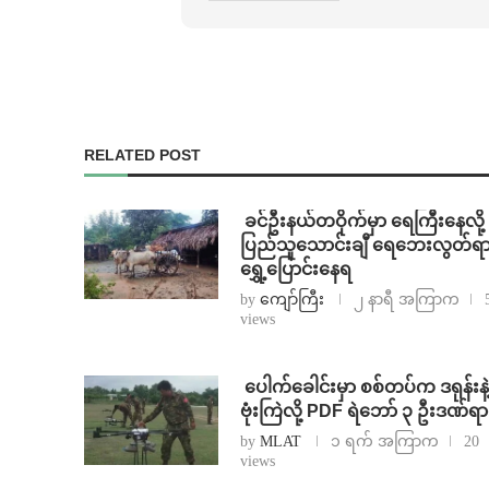
RELATED POST
⁩ ⁨ခင်ဦးနယ်တဝိုက်မှာ ရေကြီးနေလို့
ပြည်သူသောင်းချီ ရေဘေးလွတ်ရ
ရွှေ့ပြောင်းနေရ
by
ကျော်ကြီး
၂ နာရီ အကြာက
views
⁩ ⁨ပေါက်ခေါင်းမှာ စစ်တပ်က ဒရုန်းနဲ့
ဗုံးကြဲလို့ PDF ရဲဘော် ၃ ဦးဒဏ်ရ
by
MLAT
၁ ရက် အကြာက
20
views