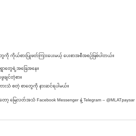
ို ကိုယ်စားပြုဖတ်ကြားပေးမယ့် ပေးစာအစီအစဉ်ဖြစ်ပါတယ်။
တဲ့ရွာတွေရဲ့အခြေအနေ။
ေချင်တဲ့စာ။
ားသံ စတဲ့ စာတွေကို နားဆင်ရပါမယ်။
င်တော့ မြေလတ်အသံ Facebook Messenger နဲ့ Telegram – @MLATpaysar 