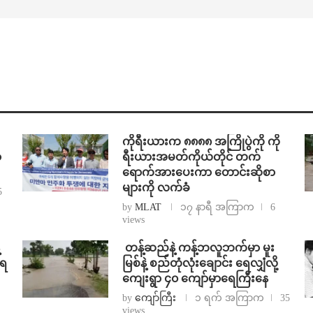
ကိုရီးယားက ၈၈၈၈ အကြိုပွဲကို ကို
ာ
ရီးယားအမတ်ကိုယ်တိုင် တက်
ရောက်အားပေးကာ တောင်းဆိုစာ
များကို လက်ခံ
5
by
MLAT
၁၇ နာရီ အကြာက
6
views
⁩ ⁨တန့်ဆည်နဲ့ ကန့်ဘလူဘက်မှာ မူး
ာရ
မြစ်နဲ့ စည်တုံလုံးချောင်း ရေလျှံလို့
ကျေးရွာ ၄၀ ကျော်မှာရေကြီးနေ
by
ကျော်ကြီး
၁ ရက် အကြာက
35
views