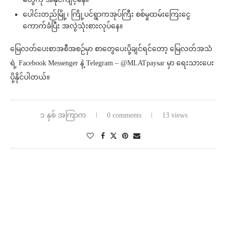
ပေါင်းတည်မြို့၊ ကြို့ပင်ရွာကအုပ်ကြီး စစ်မှုထမ်းကြေးငွေ
ကောက်ခံပြီး အလွဲသုံးစားလုပ်နေ။
မြေလတ်ပေးစာအစီအစဉ်မှာ စာတွေပေးပို့ချင်ရင်တော့ မြေလတ်အသံ
ရဲ့ Facebook Messenger နဲ့ Telegram – @MLATpaysar မှာ ရေးသားပေး
ပို့နိုင်ပါတယ်။
၁ နှစ် အကြာက
0 comments
13 views