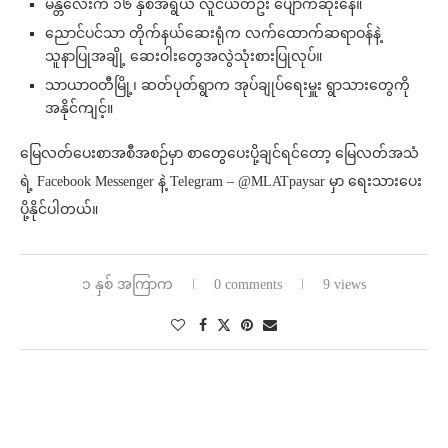
မန္တလေးက ၁၆ နှစ်အရွယ် လူငယ်တဦး ပျောက်ဆုံးနေ။
ညောင်ပင်သာ တိုက်နယ်ဆေးရုံက လက်ထောက်ဆရာဝန်နဲ့
သူနာပြုအချို့ ဆေးဝါးတွေအလွဲသုံးစားပြုလုပ်။
သာယာဝတီမြို့၊ ဆတ်ပုတ်ရွာက အုပ်ချုပ်ရေးမှူး ရွာသားတွေကို
အနိုင်ကျင့်။
မြေလတ်ပေးစာအစီအစဉ်မှာ စာတွေပေးပို့ချင်ရင်တော့ မြေလတ်အသံ
ရဲ့ Facebook Messenger နဲ့ Telegram – @MLATpaysar မှာ ရေးသားပေး
ပို့နိုင်ပါတယ်။
၁ နှစ် အကြာက
0 comments
9 views