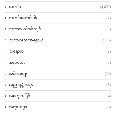
သတင်း
(4,890)
သတင်းဆောင်းပါး
(7)
သဘာဝပတ်ဝန်းကျင်
(19)
သဘာဝဘေးအန္တရာယ်
(140)
သရော်စာ
(2)
အက်ဆေး
(3)
အင်တာဗျူး
(20)
အညာရနံ့ စာရနံ့
(6)
အတွေးအမြင်
(14)
အထူးကဏ္ဍ
(78)