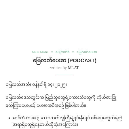
Multi Media
ပေါ့ကတ်စ်
မြေလတ်ပေးစာ
မြေလတ်ပေးစာ (PODCAST)
written by
MLAT
မြေလတ်အသံ၊ ဇန်နဝါရီ ၁၄၊ ၂၀၂၅။
မြေလတ်ဒေသတွင်းက ပြည်သူတွေရဲ့စကားသံတွေကို ကိုယ်စားပြု
ဖတ်ကြားပေးမယ့် ပေးစာအစီအစဉ် ဖြစ်ပါတယ်။
ဆင်တဲ ကပစ ၃ မှာ အထက်လူကြီးနဲ့ရင်းနှီးရင် စစ်ရေးမထွက်ရတဲ့
အရာရှိတွေရှိနေတယ်ဆိုတဲ့အကြောင်း။