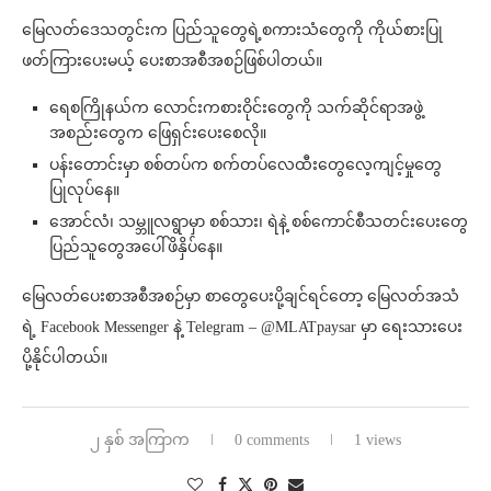
မြေလတ်ဒေသတွင်းက ပြည်သူတွေရဲ့စကားသံတွေကို ကိုယ်စားပြု
ဖတ်ကြားပေးမယ့် ပေးစာအစီအစဉ်ဖြစ်ပါတယ်။
ရေစကြိုနယ်က လောင်းကစားဝိုင်းတွေကို သက်ဆိုင်ရာအဖွဲ့
အစည်းတွေက ဖြေရှင်းပေးစေလို။
ပန်းတောင်းမှာ စစ်တပ်က စက်တပ်လေထီးတွေလေ့ကျင့်မှုတွေ
ပြုလုပ်နေ။
အောင်လံ၊ သမ္ဘူလရွာမှာ စစ်သား၊ ရဲနဲ့ စစ်ကောင်စီသတင်းပေးတွေ
ပြည်သူတွေအပေါ်ဖိနှိပ်နေ။
မြေလတ်ပေးစာအစီအစဉ်မှာ စာတွေပေးပို့ချင်ရင်တော့ မြေလတ်အသံ
ရဲ့ Facebook Messenger နဲ့ Telegram – @MLATpaysar မှာ ရေးသားပေး
ပို့နိုင်ပါတယ်။
၂ နှစ် အကြာက
0 comments
1 views