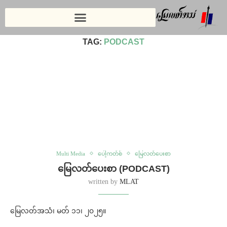
Home
»
podcast
TAG:
PODCAST
Multi Media
ပေါ့ကတ်စ်
မြေလတ်ပေးစာ
မြေလတ်ပေးစာ (PODCAST)
written by
MLAT
မြေလတ်အသံ၊ မတ် ၁၁၊ ၂၀၂၅။