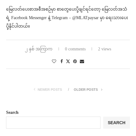
မြေလတ်ပေးစာအစီအစဉ်မှာ စာတွေပေးပို့ချင်ရင်တော့ မြေလတ်အသံ
ရဲ့ Facebook Messenger နဲ့ Telegram – @MLATpaysar မှာ ရေးသားပေး
ပို့နိုင်ပါတယ်။
၂ နှစ် အကြာက
0 comments
2 views
NEWER POSTS
OLDER POSTS
Search
SEARCH