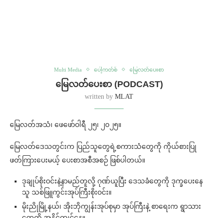
Multi Media
ပေါ့ကတ်စ်
မြေလတ်ပေးစာ
မြေလတ်ပေးစာ (PODCAST)
written by
MLAT
မြေလတ်အသံ၊ ဖေဖော်ဝါရီ ၂၅၊ ၂၀၂၅။
မြေလတ်ဒေသတွင်းက ပြည်သူတွေရဲ့စကားသံတွေကို ကိုယ်စားပြု
ဖတ်ကြားပေးမယ့် ပေးစာအစီအစဉ် ဖြစ်ပါတယ်။
ဒုချုပ်စိုးဝင်းနဲ့နာမည်တူလို့ ဂုဏ်ယူပြီး ဒေသခံတွေကို ဒုက္ခပေးနေ
သူ သစ်ဖြူကွင်းအုပ်ကြီးစိုးဝင်း။
မိုးညိုမြို့နယ်၊ အိုးဘိုကျွန်းအုပ်စုမှာ အုပ်ကြီးနဲ့ စာရေးက ရွာသား
တွေကို အနိုင်ကျင့်နေ။