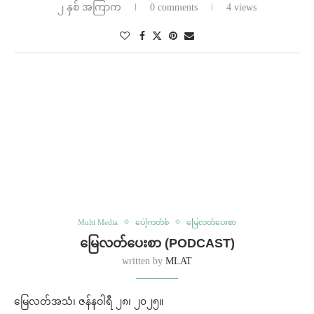
၂ နှစ် အကြာက
0 comments
4 views
Multi Media
ပေါ့ကတ်စ်
မြေလတ်ပေးစာ
မြေလတ်ပေးစာ (PODCAST)
written by
MLAT
မြေလတ်အသံ၊ ဇန်နဝါရီ ၂၈၊ ၂၀၂၅။