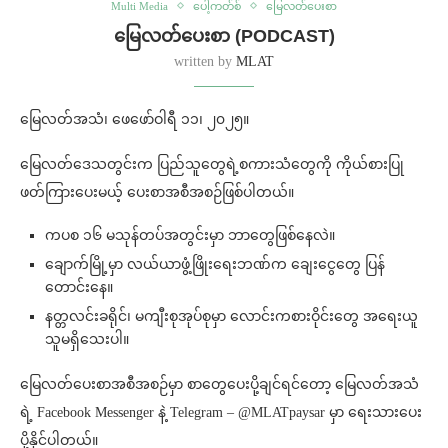
Multi Media
ပေါ့ကတ်စ်
မြေလတ်ပေးစာ
မြေလတ်ပေးစာ (PODCAST)
written by
MLAT
မြေလတ်အသံ၊ ဖေဖော်ဝါရီ ၁၁၊ ၂၀၂၅။
မြေလတ်ဒေသတွင်းက ပြည်သူတွေရဲ့စကားသံတွေကို ကိုယ်စားပြု
ဖတ်ကြားပေးမယ့် ပေးစာအစီအစဉ်ဖြစ်ပါတယ်။
ကပစ ၁၆ မသုန်တပ်အတွင်းမှာ ဘာတွေဖြစ်နေလဲ။
ချောက်မြို့မှာ လယ်ယာဖွံ့ဖြိုးရေးဘဏ်က ချေးငွေတွေ ပြန်
တောင်းနေ။
နတ္တလင်းခရိုင်၊ မကျီးစုအုပ်စုမှာ လောင်းကစားဝိုင်းတွေ အရေးယူ
သူမရှိသေးပါ။
မြေလတ်ပေးစာအစီအစဉ်မှာ စာတွေပေးပို့ချင်ရင်တော့ မြေလတ်အသံ
ရဲ့ Facebook Messenger နဲ့ Telegram – @MLATpaysar မှာ ရေးသားပေး
ပို့နိုင်ပါတယ်။