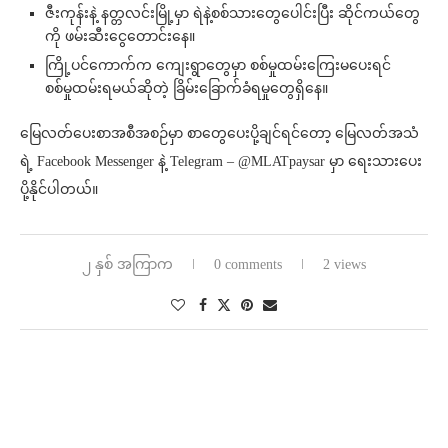
ဇီးကုန်းနဲ့ နတ္တလင်းမြို့မှာ ရဲနဲ့စစ်သားတွေပေါင်းပြီး ဆိုင်ကယ်တွေ
ကို ဖမ်းဆီးငွေတောင်းနေ။
ကြို့ပင်ကောက်က ကျေးရွာတွေမှာ စစ်မှုထမ်းကြေးမပေးရင်
စစ်မှုထမ်းရမယ်ဆိုတဲ့ ခြိမ်းခြောက်ခံရမှုတွေရှိနေ။
မြေလတ်ပေးစာအစီအစဉ်မှာ စာတွေပေးပို့ချင်ရင်တော့ မြေလတ်အသံ
ရဲ့ Facebook Messenger နဲ့ Telegram – @MLATpaysar မှာ ရေးသားပေး
ပို့နိုင်ပါတယ်။
၂ နှစ် အကြာက
0 comments
2 views