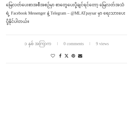
မြေလတ်ပေးစာအစီအစဉ်မှာ စာတွေပေးပို့ချင်ရင်တော့ မြေလတ်အသံ
ရဲ့ Facebook Messenger နဲ့ Telegram – @MLATpaysar မှာ ရေးသားပေး
ပို့နိုင်ပါတယ်။
၁ နှစ် အကြာက
0 comments
9 views