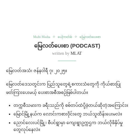
Multi Media
ပေါ့ကတ်စ်
မြေလတ်ပေးစာ
မြေလတ်ပေးစာ (PODCAST)
written by
MLAT
မြေလတ်အသံ၊ ဇန်နဝါရီ ၇၊ ၂၀၂၅။
မြေလတ်ဒေသတွင်းက ပြည်သူတွေရဲ့စကားသံတွေကို ကိုယ်စားပြု
ဖတ်ကြားပေးမယ့် ပေးစာအစီအစဉ်ဖြစ်ပါတယ်။
တက္ကစီသမားက ခရီးသည်ကို စစ်တပ်ထဲပို့ခဲ့တယ်ဆိုတဲ့အကြောင်း။
မြောင်မြို့နယ်က လောင်းကစားဝိုင်းတွေ ဘယ်သူထိန်းပေးမလဲ။
ညောင်လေးပင်မြို့၊ စီပင်ရွာမှာ ကျေးရွာဥက္ကဌက ဘယ်လိုဖိနှိပ်မှု
တွေလုပ်နေလဲ။