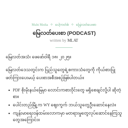
Multi Media
ပေါ့ကတ်စ်
မြေလတ်ပေးစာ
မြေလတ်ပေးစာ (PODCAST)
written by
MLAT
မြေလတ်အသံ၊ ဖေဖော်ဝါရီ ၁၈၊ ၂၀၂၅။
မြေလတ်ဒေသတွင်းက ပြည်သူတွေရဲ့စကားသံတွေကို ကိုယ်စားပြု
ဖတ်ကြားပေးမယ့် ပေးစာအစီအစဉ်ဖြစ်ပါတယ်။
PDF စိုးမိုးနယ်မြေမှာ လောင်းကစားဝိုင်းတွေ မရှိစေချင်လို့ပါ ဆိုတဲ့
စာ။
ပေါင်းတည်မြို့က WY ဈေးကွက် ဘယ်သူတွေဦးဆောင်နေလဲ။
ကျန်းမာရေးဝန်ထမ်းလောကမှာ မတရားမှုတွေလုပ်ဆောင်နေကြသူ
တွေအကြောင်း။