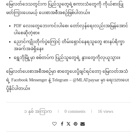
မြေလတ်ဒေသတွင်းက ပြည်သူတွေရဲ့စကားသံတွေကို ကိုယ်စားပြု
ဖတ်ကြားပေးမယ့် ပေးစာအစီအစဉ်ဖြစ်ပါတယ်။
PDF လေးတွေဘေးကင်းပါစေ၊ တော်လှန်ရေးလည်းအမြန်အောင်
ပါစေဆိုတဲ့စာ။
ညောင်ကျိုးတိုက်ပွဲကြောင့် တိမ်းရှောင်နေရသူတွေ စားနပ်ရိက္ခာ
အခက်အခဲရှိနေ။
ရွှေဘိုမြို့မှာ စစ်တပ်က ပြည်သူတွေရဲ့ နွားတွေကိုလုယူသွား။
မြေလတ်ပေးစာအစီအစဉ်မှာ စာတွေပေးပို့ချင်ရင်တော့ မြေလတ်အသံ
ရဲ့ Facebook Messenger နဲ့ Telegram – @MLATpaysar မှာ ရေးသားပေး
ပို့နိုင်ပါတယ်။
၁ နှစ် အကြာက
0 comments
16 views