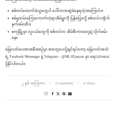
စစ်တပ်ထောက်ခံသူတွေပါ ပေါ်တာအဆွဲခံနေရတဲ့အကြောင်း။
စစ်မှုထမ်းကြေးကောက်တဲ့ရာအိမ်မှူးကို ပြန်ပြောလို့ စစ်တပ်ကရိုက်
နှက်ဖမ်းဆီး။
စကုမြို့မှာ လူငယ်တွေကို စစ်တပ်က အိမ်စီးကားတွေနဲ့ လိုက်ဖမ်း
နေ။
မြေလတ်ပေးစာအစီအစဉ်မှာ စာတွေပေးပို့ချင်ရင်တော့ မြေလတ်အသံ
ရဲ့ Facebook Messenger နဲ့ Telegram – @MLATpaysar မှာ ရေးသားပေး
ပို့နိုင်ပါတယ်။
၂ နှစ် အကြာက
0 comments
6 views