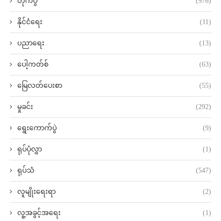
တိုက်ပွဲ
(976)
နိုင်ငံရေး
(11)
ပညာရေး
(13)
ပေါ့ကတ်စ်
(63)
မြေလတ်ပေးစာ
(55)
မှုခင်း
(292)
ရွေးကောက်ပွဲ
(9)
ရုပ်ပုံလွှာ
(1)
ရုပ်သံ
(547)
လူမျိုးရေးရာ
(2)
လူ့အခွင့်အရေး
(1)