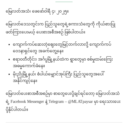
မြေလတ်အသံ၊ ဖေဖော်ဝါရီ ၄၊ ၂၀၂၅။
မြေလတ်ဒေသတွင်းက ပြည်သူတွေရဲ့စကားသံတွေကို ကိုယ်စားပြု
ဖတ်ကြားပေးမယ့် ပေးစာအစီအစဉ် ဖြစ်ပါတယ်။
ကျောက်ကပ်ဆေးတဲ့ဈေးတွေမြင့်တက်လာလို့ ကျောက်ကပ်
ဝေဒနာရှင်တွေ အခက်တွေ့နေ။
ဧရာဝတီတိုင်း၊ အင်္ဂပူမြို့နယ်ထဲက ရွာတွေမှာ စစ်မှုထမ်းကြေး
အဓမ္မကောက်ခံနေ။
မိုးညိုမြို့နယ်၊ စံပါယ်မျှောင်အုပ်ကြီး ပြည်သူတွေအပေါ်
အနိုင်ကျင့်နေ။
မြေလတ်ပေးစာအစီအစဉ်မှာ စာတွေပေးပို့ချင်ရင်တော့ မြေလတ်အသံ
ရဲ့ Facebook Messenger နဲ့ Telegram – @MLATpaysar မှာ ရေးသားပေး
ပို့နိုင်ပါတယ်။