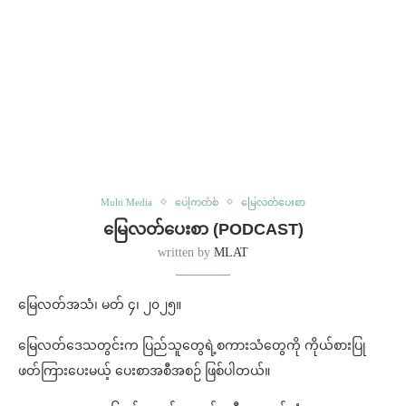
Multi Media
ပေါ့ကတ်စ်
မြေလတ်ပေးစာ
မြေလတ်ပေးစာ (PODCAST)
written by
MLAT
မြေလတ်အသံ၊ မတ် ၄၊ ၂၀၂၅။
မြေလတ်ဒေသတွင်းက ပြည်သူတွေရဲ့စကားသံတွေကို ကိုယ်စားပြု
ဖတ်ကြားပေးမယ့် ပေးစာအစီအစဉ် ဖြစ်ပါတယ်။