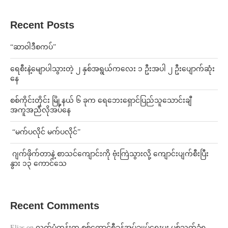
Recent Posts
“ဆာဝါဒီစကပ်”
ရေစီးနဲ့မျောပါသွားတဲ့ ၂ နှစ်အရွယ်ကလေး ၁ ဦးအပါ ၂ ဦးပျောက်ဆုံး
နေ
စစ်ကိုင်းတိုင်း မြို့နယ် ၆ ခုက ရေဘေးရှောင်ပြည်သူသောင်းချီ
အကူအညီလိုအပ်နေ
⁨ ⁨“မက်ပလိုင် မက်ပလိုင်”
⁨⁩ ⁨ဂျက်ဖိုက်တာနဲ့ စာသင်ကျောင်းကို ဗုံးကြဲသွားလို့ ကျောင်းပျက်စီးပြီး
နွား ၁၃ ကောင်သေ
Recent Comments
Elias
on
လက်ပံတန်းက စစ်ကောင်စီခန့်အုပ်ချုပ်ရေးမှူး ပစ်သတ်ခံရ