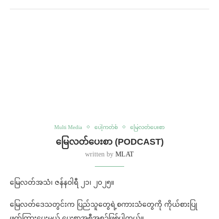
Multi Media
ပေါ့ကတ်စ်
မြေလတ်ပေးစာ
မြေလတ်ပေးစာ (PODCAST)
written by
MLAT
မြေလတ်အသံ၊ ဇန်နဝါရီ ၂၁၊ ၂၀၂၅။
မြေလတ်ဒေသတွင်းက ပြည်သူတွေရဲ့စကားသံတွေကို ကိုယ်စားပြု
ဖတ်ကြားပေးမယ့် ပေးစာအစီအစဉ်ဖြစ်ပါတယ်။