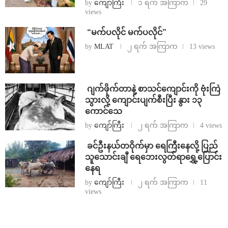
by
ကျော်ကြီး
၁ ရက် အကြာက
29
views
⁨ ⁨“မက်ပလိုင် မက်ပလိုင်”
by
MLAT
၂ ရက် အကြာက
13 views
⁨⁩ ⁨ဂျက်ဖိုက်တာနဲ့ စာသင်ကျောင်းကို ဗုံးကြဲ
သွားလို့ ကျောင်းပျက်စီးပြီး နွား ၁၃
ကောင်သေ
by
ကျော်ကြီး
၂ ရက် အကြာက
4 views
⁩ ⁨ခင်ဦးနယ်တဝိုက်မှာ ရေကြီးနေလို့ ပြည်
သူသောင်းချီ ရေဘေးလွတ်ရာရွှေ့ပြောင်း
နေရ
by
ကျော်ကြီး
၂ ရက် အကြာက
11
views