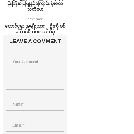
မိုးကြီးမြေပြိုနိုင်ကြောင်း မိုးဇလ
သတိပေး
next post
တောင်ငူမှာ အမျိုးသား ၂ ဦးကို စစ်
ကောင်စီတပ်ကသတ်ခဲ့
LEAVE A COMMENT