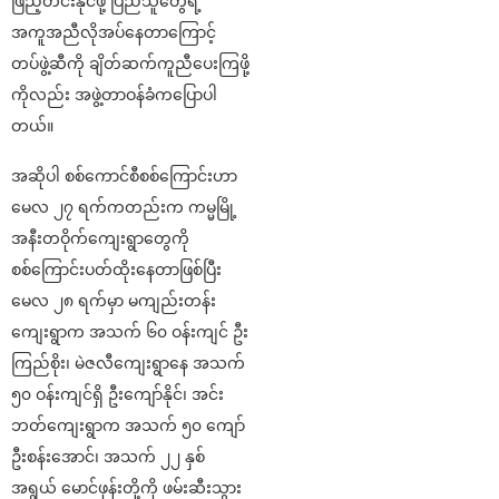
ဖြည့်တင်းနိုင်ဖို့ ပြည်သူတွေရဲ့
အကူအညီလိုအပ်နေတာကြောင့်
တပ်ဖွဲ့ဆီကို ချိတ်ဆက်ကူညီပေးကြဖို့
ကိုလည်း အဖွဲ့တာဝန်ခံကပြောပါ
တယ်။
အဆိုပါ စစ်ကောင်စီစစ်ကြောင်းဟာ
မေလ ၂၇ ရက်ကတည်းက ကမ္မမြို့
အနီးတဝိုက်ကျေးရွာတွေကို
စစ်ကြောင်းပတ်ထိုးနေတာဖြစ်ပြီး
မေလ ၂၈ ရက်မှာ မကျည်းတန်း
ကျေးရွာက အသက် ၆၀ ဝန်းကျင် ဦး
ကြည်စိုး၊ မဲဇလီကျေးရွာနေ အသက်
၅၀ ဝန်းကျင်ရှိ ဦးကျော်နိုင်၊ အင်း
ဘတ်ကျေးရွာက အသက် ၅၀ ကျော်
ဦးစန်းအောင်၊ အသက် ၂၂ နှစ်
အရွယ် မောင်ဖုန်းတို့ကို ဖမ်းဆီးသွား