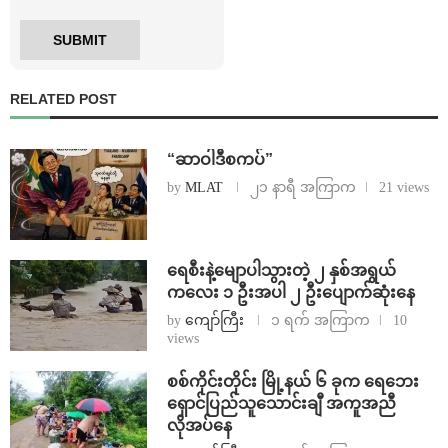
RELATED POST
“ဆာဝါဒီစကပ်”
by
MLAT
၂၁ နာရီ အကြာက
21 views
ရေစီးနဲ့မျောပါသွားတဲ့ ၂ နှစ်အရွယ်
ကလေး ၁ ဦးအပါ ၂ ဦးပျောက်ဆုံးနေ
by
ကျော်ကြီး
၁ ရက် အကြာက
10
views
စစ်ကိုင်းတိုင်း မြို့နယ် ၆ ခုက ရေဘေး
ရှောင်ပြည်သူသောင်းချီ အကူအညီ
လိုအပ်နေ