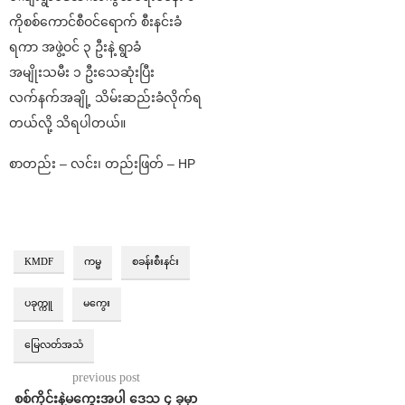
ကိုစစ်ကောင်စီဝင်ရောက် စီးနင်းခံ
ရကာ အဖွဲ့ဝင် ၃ ဦးနဲ့ ရွာခံ
အမျိုးသမီး ၁ ဦးသေဆုံးပြီး
လက်နက်အချို့ သိမ်းဆည်းခံလိုက်ရ
တယ်လို့ သိရပါတယ်။
စာတည်း – လင်း၊ တည်းဖြတ် – HP
KMDF
ကမ္မ
စခန်းစီးနင်း⁩
ပခုက္ကူ
မကွေး
မြေလတ်အသံ
previous post
စစ်ကိုင်းနဲ့မကွေးအပါ ဒေသ ၄ ခုမှာ