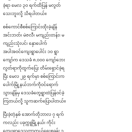
ခဲ့ရာ မေလ ၃၀ ရက်ထိပြန် မလွတ်
သေးဘူးလို့ သိရပါတယ်။
စစ်ကောင်စီစစ်ကြောင်းထိုးခဲ့ချိန်
အင်းဘတ်၊ မဲဇလီ၊ မကျည်းတန်း၊ မ
ကျည်းသုံးပင်၊ နှောပေါက်
အပါအဝင်ကျေးရွာပေါင်း ၁၀ ရွာ
ကျော်က ဒေသခံ ၈,၀၀၀ ကျော်ဘေး
လွတ်ရာကိုထွက်ပြေး တိမ်းရှောင်ခဲ့ရ
ပြီး မေလ ၂၉ ရက်မှာ စစ်ကြောင်းက
ပေါက်မြို့နယ်ဘက်ကိုဝင်ရောက်
သွားချိန်မှ ဒေသခံတွေရွာထဲပြန်ဝင်ခဲ့
ကြတယ်လို့ သူကဆက်ပြောပါတယ်။
ပြီးခဲ့တဲ့နှစ် အောက်တိုဘာလ ၇ ရက်
ကလည်း ပခုက္ကူမြို့နယ်၊ ကိုင်း
ကျေးရွာဒေသကာကွယ်ရေးစခန်း ၁