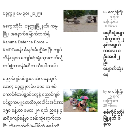
by
ကျော်ကြီး
ပခုက္ကူ၊ မေ ၃၀၊ ၂၀၂၅။
၁ ရက်
အကြာက
မကွေးတိုင်း၊ ပခုက္ကူမြို့နယ်၊ ကမ္မ
10 views
ရေစီးနဲ့မျော
မြို့၊ အနောက်မြောက်ဘက်ရှိ
ပါသွားတဲ့ ၂
Kamma Defence Force –
နှစ်အရွယ်
KMDFစခန်း စီးနင်းမီးရှို့ခံရပြီး ကျပ်
ကလေး ၁
ဦးအပါ ၂
သိန်း ၅၀၀ ကျော်ဆုံးရှုံးသွားတယ်လို့
ဦး
တပ်ဖွဲ့တာဝန်ခံဆီက သိရပါတယ်။
ပျောက်ဆုံး
နေ
ညောင်ဂျစ်ပင်ရွာဘက်ကနေထွက်
လာတဲ့ ပခုက္ကူတပ်မ ၁၀၁ က စစ်
by
ကျော်ကြီး
ကောင်စီတပ်ဖွဲ့ဝင်တွေနဲ့ ညောင်ဂျစ်
၁ ရက်
အကြာက
ပင်ရွာကပျူစောထီးပူးပေါင်းအင်အား
29 views
၁၅၀ ခန့်ဟာ မေလ ၂၈ ရက် ညနေ ၄
စစ်ကိုင်းတိုင်း
မြို့နယ် ၆
နာရီကျော်ခန့်မှာ စခန်းကိုရောက်လာ
ခုက
ပြီး ထိတွေ့တိုက်ပွဲမဖြစ်ဘဲ စခန်းကို