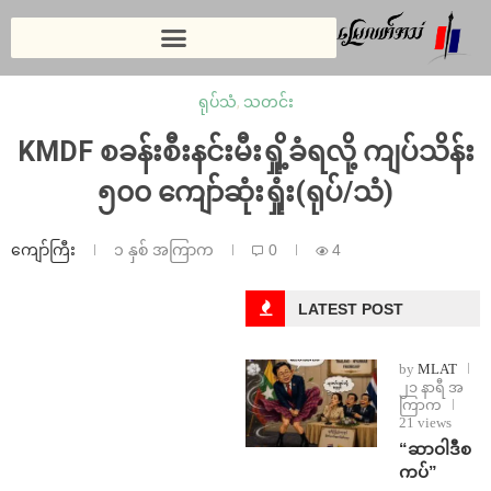
ရုပ်သံ
,
သတင်း
KMDF စခန်းစီးနင်းမီးရှို့ခံရလို့ ကျပ်သိန်း
၅၀၀ ကျော်ဆုံးရှုံး(ရုပ်/သံ)
ကျော်ကြီး
၁ နှစ် အကြာက
0
4
LATEST POST
by
MLAT
၂၁ နာရီ အ
ကြာက
21 views
“ဆာဝါဒီစ
ကပ်”