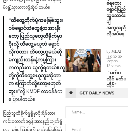
ရေဘေး
မီးရှို့သွားတာလို့ဆိုပါတယ်။
ရှောင်ပြည်
သူသောင်း
“ထိတွေ့တိုက်ပွဲကမဖြစ်ဘူး။
ချီ
အကူအညီ
စစ်ရှောင်တဲတွေနဲ့တအားနီး
လိုအပ်နေ
တော့ ပြည်သူတွေထိခိုက်မှာ
စိုးလို့ ထိတွေ့မယူဘဲ ရှောင်
by
MLAT
လိုက်တာ။ ထိတွေ့ယူမယ်ဆို
၂ ရက် အ
မကျည်းတန်းနဲ့ကမ္မကြား
ကြာက
13 views
ကတည်းက ယူလို့ရတယ်။ သူ
⁨ ⁨“မက်ပ
တို့ကိုထိတွေ့မယူဘူးဆိုတာ
လိုင် မက်ပ
က ကြောက်လို့တော့မဟုတ်
လိုင်”
ဘူး။”
လို့ KMDF တာဝန်ခံက
GET DAILY NEWS
ပြောပါတယ်။
ပြည်သူထိခိုက်မှုရှိမှာစိုးရိမ်တာ၊
ကင်းထောက်ဒရုန်းအားနည်းချက်ရှိ
တာ၊ စစ်ကြောင်းကို မျက်ခြေမပြတ်