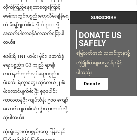
လိုက်ကြည့်နေရတာတွေကြောင့်
စခန်းအတွင်းပစ္စည်းတွေသိမ်းချိန်မရ
ဘဲ မီးရှို့ဖျက်စီးခံလိုက်ရတာလို့
အထက်ပါတာဝန်ခံကဆက်ပြောပါ
DONATE US
SAFELY
တယ်။
မြေလတ်အသံ သတင်းဌာနသို့
စခန်းရှိ TNT ယမ်း၊ မိုင်း၊ ဖောက်ခွဲ
လုံခြုံစိတ်ချစွာလှူဒါန်း နိုင်
ရေးပစ္စည်း၊ G3 ကျည် ရာချီ၊
ပါသည်။
လက်နက်ထုတ်လုပ်ရေးပစ္စည်း၊
မီးစက်၊ ရိက္ခာတွေ၊ ဆိုင်ကယ် ၂ စီး
Donate
မီးလောင်ပျက်စီးပြီး စုစုပေါင်း
ကာလတန်ဖိုး ကျပ်သိန်း ၅၀၀ ကျော်
လောက် ပျက်စီးဆုံးရှုံးသွားတယ်လို့
ဆိုပါတယ်။
ဆုံးရှုံးသွားတဲ့ပစ္စည်းတွေ ပြန်လည်