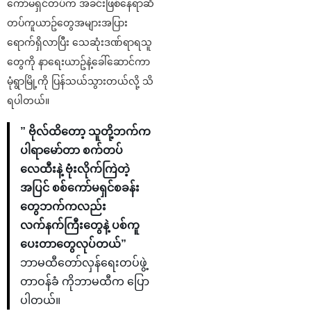
ကော်မရှင်တပ်က အခင်းဖြစ်နေရာဆီ
တပ်ကူယာဥ်တွေအများအပြား
ရောက်ရှိလာပြီး သေဆုံးဒဏ်ရာရသူ
တွေကို နာရေးယာဥ်နဲ့ခေါ်ဆောင်ကာ
မုံရွာမြို့ကို ပြန်သယ်သွားတယ်လို့ သိ
ရပါတယ်။
” ဗိုလ်ထိတော့ သူတို့ဘက်က
ပါရာမော်တာ စက်တပ်
လေထီးနဲ့ ဗုံးလိုက်ကြဲတဲ့
အပြင် စစ်ကော်မရှင်စခန်း
တွေဘက်ကလည်း
လက်နက်ကြီးတွေနဲ့ ပစ်ကူ
ပေးတာတွေလုပ်တယ်”
ဘာမထီတော်လှန်ရေးတပ်ဖွဲ့
တာဝန်ခံ ကိုဘာမထီက ပြော
ပါတယ်။