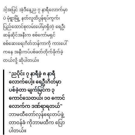
ဒါ့အပြင် အဲ့ဒီနေ့ည ၇ နာရီလောက်မှာ
ပဲ မုံရွာမြို့ နတ်လူထိပ္ပန်ရပ်ကွက်၊
ပြည်ထောင်စုလမ်းပေါ်မှာရှိတဲ့ ရေဦး
ဆန်ဆိုင်အနီးက စစ်ကော်မရှင်
စစ်ဆေးရေးဂိတ်ဘန်ကာကို ကားပေါ်
ကနေ အနီးကပ်ပစ်ခတ်တိုက်ခိုက်ခဲ့
တယ်လို့ ဆိုပါတယ်။
“ညပိုင်း ၇ နာရီခွဲ ၈ နာရီ
လောက်ပေါ့။ ရေဦးဂိတ်မှာ
ပစ်ခဲ့တာ မျက်မြင်က ၃
ကောင်သေတယ်၊ ၁၀ ကောင်
လောက်က ဒဏ်ရာရတယ်”
ဘာမထီတော်လှန်ရေးတပ်ဖွဲ့
တာဝန်ခံ ကိုဘာမထီက ပြော
ပါတယ်။