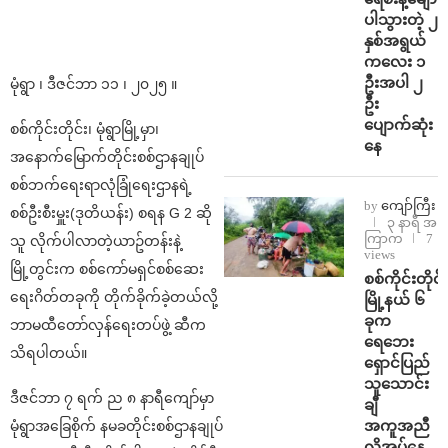
ပါသွားတဲ့ ၂
နှစ်အရွယ်
ကလေး ၁
ဦးအပါ ၂
မုံရွာ ၊ ဒီဇင်ဘာ ၁၁ ၊ ၂၀၂၅ ။
ဦး
ပျောက်ဆုံး
စစ်ကိုင်းတိုင်း၊ မုံရွာမြို့မှာ၊
နေ
အနောက်မြောက်တိုင်းစစ်ဌာနချုပ်
စစ်ဘက်ရေးရာလုံခြုံရေးဌာနရဲ့
by
ကျော်ကြီး
စစ်ဦးစီးမှူး(ဒုတိယန်း) စရန G 2 ဆို
၃ နာရီ အ
ကြာက
7
သူ လိုက်ပါလာတဲ့ယာဥ်တန်းနဲ့
views
မြို့တွင်းက စစ်ကော်မရှင်စစ်ဆေး
စစ်ကိုင်းတိုင်း
ရေးဂိတ်တခုကို တိုက်ခိုက်ခဲ့တယ်လို့
မြို့နယ် ၆
ခုက
ဘာမထီတော်လှန်ရေးတပ်ဖွဲ့ ဆီက
ရေဘေး
သိရပါတယ်။
ရှောင်ပြည်
သူသောင်း
ဒီဇင်ဘာ ၇ ရက် ည ၈ နာရီကျော်မှာ
ချီ
အကူအညီ
မုံရွာအခြေစိုက် နမခတိုင်းစစ်ဌာနချုပ်
လိုအပ်နေ