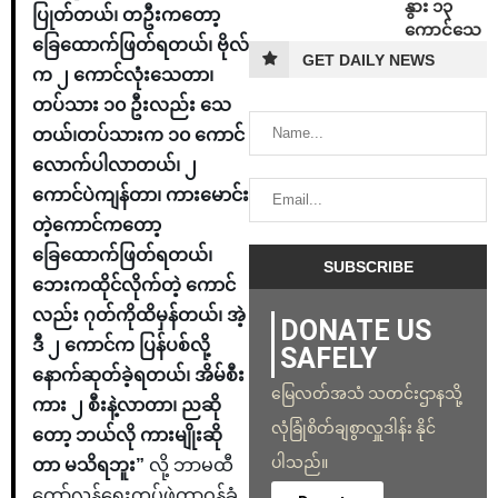
နွား ၁၃
ပြုတ်‌တယ်၊ တဦးကတော့
ကောင်သေ
ခြေထောက်ဖြတ်ရတယ်၊ ဗိုလ်
GET DAILY NEWS
က ၂ ကောင်လုံးသေတာ၊
တပ်သား ၁၀ ဦးလည်း သေ
တယ်၊တပ်သားက ၁၀ ကောင်
လောက်ပါလာတယ်၊ ၂
ကောင်ပဲကျန်တာ၊ ကားမောင်း
တဲ့ကောင်ကတော့
ခြေထောက်ဖြတ်ရတယ်၊
ဘေးကထိုင်လိုက်တဲ့ ကောင်
လည်း ဂုတ်ကိုထိမှန်တယ်၊ အဲ့
DONATE US
ဒီ ၂ ကောင်က ပြန်ပစ်လို့
SAFELY
နောက်ဆုတ်ခဲ့ရတယ်၊ အိမ်စီး
မြေလတ်အသံ သတင်းဌာနသို့
ကား ၂ စီးနဲ့လာတာ၊ ညဆို
လုံခြုံစိတ်ချစွာလှူဒါန်း နိုင်
တော့ ဘယ်လို ကားမျိုးဆို
ပါသည်။
တာ မသိရဘူး”
လို့ ဘာမထီ
တော်လှန်ရေးတပ်ဖွဲ့တာဝန်ခံ