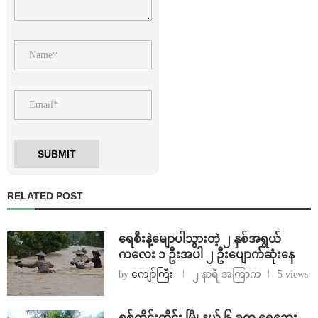
RELATED POST
ရေစီးနဲ့မျောပါသွားတဲ့ ၂ နှစ်အရွယ်
ကလေး ၁ ဦးအပါ ၂ ဦးပျောက်ဆုံးနေ
by
ကျော်ကြီး
၂ နာရီ အကြာက
5 views
စစ်ကိုင်းတိုင်း မြို့နယ် ၆ ခုက ရေဘေး