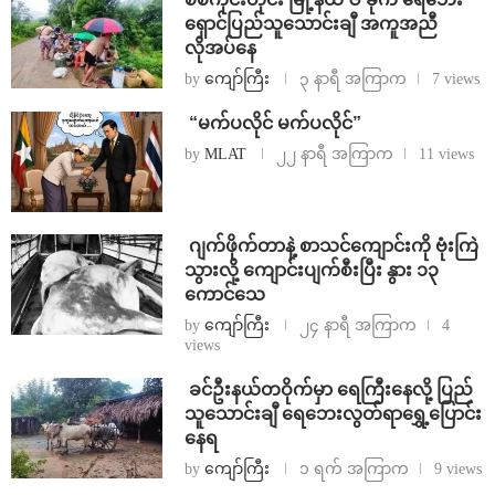
ရှောင်ပြည်သူသောင်းချီ အကူအညီ
လိုအပ်နေ
by
ကျော်ကြီး
၃ နာရီ အကြာက
7 views
⁨ ⁨“မက်ပလိုင် မက်ပလိုင်”
by
MLAT
၂၂ နာရီ အကြာက
11 views
⁨⁩ ⁨ဂျက်ဖိုက်တာနဲ့ စာသင်ကျောင်းကို ဗုံးကြဲ
သွားလို့ ကျောင်းပျက်စီးပြီး နွား ၁၃
ကောင်သေ
by
ကျော်ကြီး
၂၄ နာရီ အကြာက
4
views
⁩ ⁨ခင်ဦးနယ်တဝိုက်မှာ ရေကြီးနေလို့ ပြည်
သူသောင်းချီ ရေဘေးလွတ်ရာရွှေ့ပြောင်း
နေရ
by
ကျော်ကြီး
၁ ရက် အကြာက
9 views