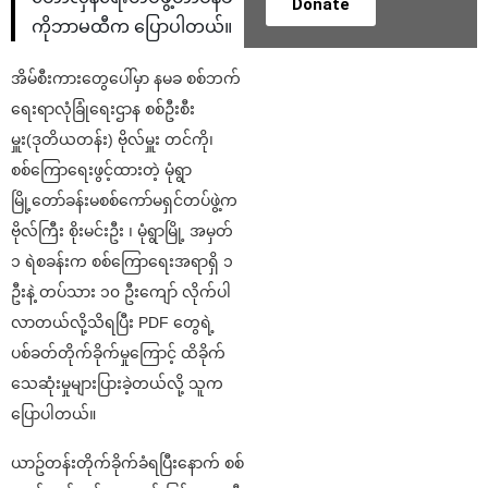
Donate
ကိုဘာမထီက ပြောပါတယ်။
အိမ်စီးကားတွေပေါ်မှာ နမခ စစ်ဘက်
ရေးရာလုံခြုံရေးဌာန စစ်ဦးစီး
မှူး(ဒုတိယတန်း) ဗိုလ်မှူး တင်ကို၊
စစ်ကြောရေးဖွင့်ထားတဲ့ မုံရွာ
မြို့တော်ခန်းမစစ်ကော်မရှင်တပ်ဖွဲ့က
ဗိုလ်ကြီး စိုးမင်းဦး ၊ မုံရွာမြို့ အမှတ်
၁ ရဲစခန်းက စစ်ကြောရေးအရာရှိ ၁
ဦးနဲ့ တပ်သား ၁၀ ဦးကျော် လိုက်ပါ
လာတယ်လို့သိရပြီး PDF တွေရဲ့
ပစ်ခတ်တိုက်ခိုက်မှုကြောင့် ထိခိုက်
သေဆုံးမှုများပြားခဲ့တယ်လို့ သူက
ပြောပါတယ်။
ယာဥ်တန်းတိုက်ခိုက်ခံရပြီးနောက် စစ်