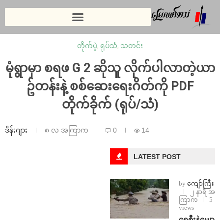
တိုက်ပွဲ
,
ရုပ်သံ
,
သတင်း
⁨မုံရွာမှာ စရဖ G 2 ဆိုသူ လိုက်ပါလာတဲ့ယာ
ဥ်တန်းနဲ့ စစ်ဆေးရေးဂိတ်ကို PDF
တိုက်ခိုက် (ရုပ်/သံ)
ဒိန်းဂျား
၈ လ အကြာက
0
14
LATEST POST
by
ကျော်ကြီး
၂ နာရီ အ
ကြာက
5
views
ရေစီးနဲ့မျော