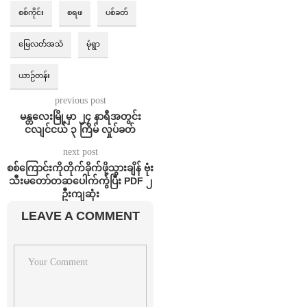
စစ်ကိုင်း
စရဖ
ပစ်ခတ်⁩
မြေလတ်အသံ
မုံရွာ
ယာဉ်တန်း
previous post
မန္တလေးမြို့မှာ ၂၄ နာရီအတွင်း
ငလျင်ငယ် ၃ ကြိမ် လှုပ်ခတ်
next post
စစ်ကြောင်းကိုတိုက်ခိုက်ဖို့သွားချိန် ဗုံး
သီးမတော်တဆပေါက်ကွဲပြီး PDF ၂
ဦးကျဆုံး
LEAVE A COMMENT