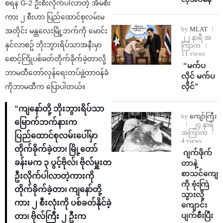
စရန G-2 ဦးစီးလိုက်ပါလာတဲ့ အိမ်စီး
ကား ၂ စီးဟာ ပြည်ထောင်စုလမ်းမ
by
MLAT
အတိုင်း မန္တလေးမြို့ဘက်ကို မောင်း
၂၂ နာရီ အ
နှင်လာစဥ် ဘိုးဘွားရိပ်သာအနီးမှာ
ကြာက
11 views
စောင့်ကြိုပစ်ခတ်တိုက်ခိုက်ခဲ့တာလို့
⁨ ⁨“မက်ပ
ဘာမထီတော်လှန်ရေးတပ်ဖွဲ့တာဝန်ခံ
လိုင် မက်ပ
လိုင်”
ကိုဘာမထီက ပြောပါတယ်။
“ကျနော်တို့ ဘိုးဘွားရိပ်သာ
by
ကျော်ကြီး
မြောက်ဘက်နားက
၂၄ နာရီ
အကြာက
ပြည်ထောင်စုလမ်းပေါ်မှာ
4 views
တိုက်ခိုက်ခဲ့တာ၊ မြို့တော်
⁨⁩ ⁨ဂျက်ဖိုက်
ခန်းမက ၃ ပွင့်ဗိုလ်၊ ဗိုလ်မှူးတ
တာနဲ့
စာသင်ကျောင
ဦးလိုက်ပါလာတဲ့ကားကို
ကို ဗုံးကြဲ
တိုက်ခိုက်ခဲ့တာ၊ ကျနော်တို့
သွားလို့
ကား ၂ စီးလုံးကို ပစ်ခတ်နိုင်ခဲ့
ကျောင်း
ပျက်စီးပြီး
တာ၊ ဗိုလ်ကြီး ၂ ဦးက